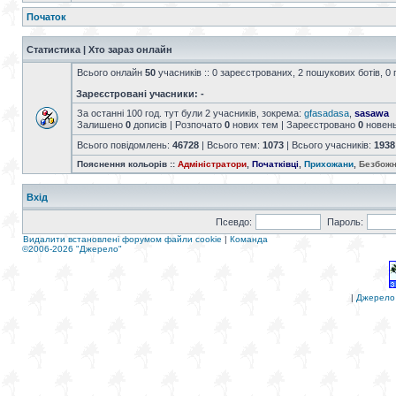
Початок
Статистика | Хто зараз онлайн
Всього онлайн
50
учасників :: 0 зареєстрованих, 2 пошукових ботів, 0 
Зареєстровані учасники: -
За останні 100 год. тут були 2 учасників, зокрема:
gfasadasa
,
sasawa
Залишено
0
дописів | Розпочато
0
нових тем | Зареєстровано
0
новен
Всього повідомлень:
46728
| Всього тем:
1073
| Всього учасників:
1938
Пояснення кольорів ::
Адміністратори
,
Початківці
,
Прихожани
,
Безбожн
Вхід
Псевдо:
Пароль:
Видалити встановлені форумом файли cookie
|
Команда
©2006-2026 "Джерело"
|
Джерело