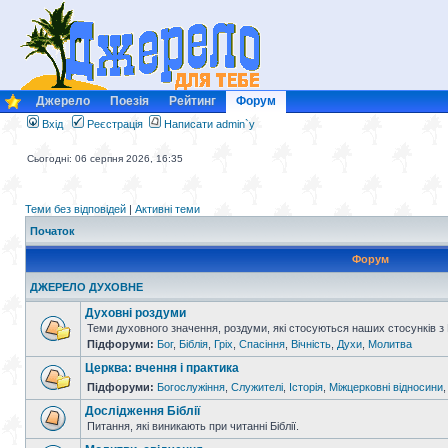
Джерело
Поезія
Рейтинг
Форум
Вхід
Реєстрація
Написати admin`у
Сьогодні: 06 серпня 2026, 16:35
Теми без відповідей
|
Активні теми
Початок
Форум
ДЖЕРЕЛО ДУХОВНЕ
Духовні роздуми
Теми духовного значення, роздуми, які стосуються наших стосунків з
Підфоруми:
Бог
,
Біблія
,
Гріх
,
Спасіння
,
Вічність
,
Духи
,
Молитва
Церква: вчення і практика
Підфоруми:
Богослужіння
,
Служителі
,
Історія
,
Міжцерковні відносини
Дослідження Біблії
Питання, які виникають при читанні Біблії.