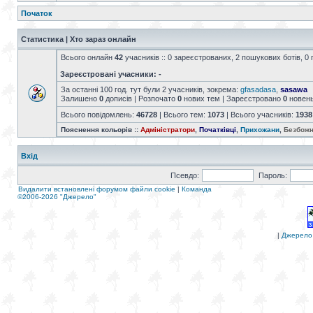
Початок
Статистика | Хто зараз онлайн
Всього онлайн
42
учасників :: 0 зареєстрованих, 2 пошукових ботів, 0 
Зареєстровані учасники: -
За останні 100 год. тут були 2 учасників, зокрема:
gfasadasa
,
sasawa
Залишено
0
дописів | Розпочато
0
нових тем | Зареєстровано
0
новен
Всього повідомлень:
46728
| Всього тем:
1073
| Всього учасників:
1938
Пояснення кольорів ::
Адміністратори
,
Початківці
,
Прихожани
,
Безбожн
Вхід
Псевдо:
Пароль:
Видалити встановлені форумом файли cookie
|
Команда
©2006-2026 "Джерело"
|
Джерело