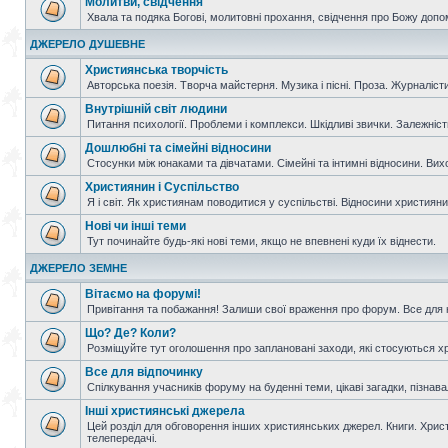
Молитви, свідчення
Хвала та подяка Богові, молитовні прохання, свідчення про Божу допо
ДЖЕРЕЛО ДУШЕВНЕ
Християнська творчість
Авторська поезія. Творча майстерня. Музика і пісні. Проза. Журналісти
Внутрішній світ людини
Питання психології. Проблеми і комплекси. Шкідливі звички. Залежніс
Дошлюбні та сімейні відносини
Стосунки між юнаками та дівчатами. Сімейні та інтимні відносини. Вих
Християнин і Суспільство
Я і світ. Як християнам поводитися у суспільстві. Відносини християнин
Нові чи інші теми
Тут починайте будь-які нові теми, якщо не впевнені куди їх віднести.
ДЖЕРЕЛО ЗЕМНЕ
Вітаємо на форумі!
Привітання та побажання! Залиши свої враження про форум. Все для н
Що? Де? Коли?
Розміщуйте тут оголошення про заплановані заходи, які стосуються христ
Все для відпочинку
Спілкування учасників форуму на буденні теми, цікаві загадки, пізнавал
Інші християнські джерела
Цей розділ для обговорення інших християнських джерел. Книги. Христи
телепередачі.