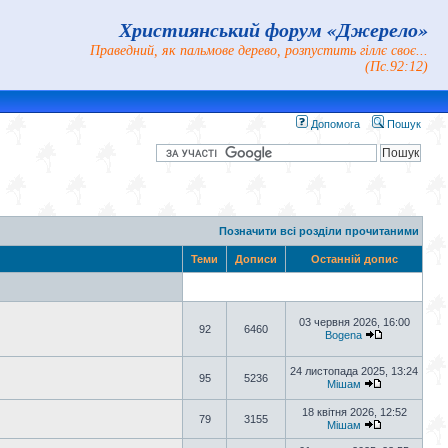
Християнський форум «Джерело»
Праведний, як пальмове дерево, розпустить гіллє своє...
(Пс.92:12)
Допомога
Пошук
Позначити всі розділи прочитаними
Теми
Дописи
Останній допис
03 червня 2026, 16:00
92
6460
Bogena
24 листопада 2025, 13:24
95
5236
Мішам
18 квітня 2026, 12:52
79
3155
Мішам