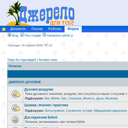
Джерело
Поезія
Рейтинг
Форум
Вхід
Реєстрація
Написати admin`у
Сьогодні: 10 серпня 2026, 07:12
Теми без відповідей
|
Активні теми
Початок
ДЖЕРЕЛО ДУХОВНЕ
Духовні роздуми
Теми духовного значення, роздуми, які стосуються наших стосунків з
Підфоруми:
Бог
,
Біблія
,
Гріх
,
Спасіння
,
Вічність
,
Духи
,
Молитва
Церква: вчення і практика
Підфоруми:
Богослужіння
,
Служителі
,
Історія
,
Міжцерковні відносини
Дослідження Біблії
Питання, які виникають при читанні Біблії.