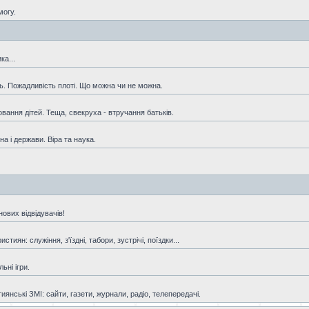
могу.
ка...
ть. Пожадливість плоті. Що можна чи не можна.
овання дітей. Теща, свекруха - втручання батьків.
а і держави. Віра та наука.
ових відвідувачів!
иян: служіння, з'їздні, табори, зустрічі, поїздки...
ьні ігри.
янські ЗМІ: сайти, газети, журнали, радіо, телепередачі.