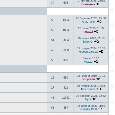
01 лютого 2025, 23:55
34
608
Сонячник
26 березня 2026, 15:50
53
1304
_Анастасія_
23 січня 2020, 11:09
52
1894
taras15
30 липня 2020, 02:18
51
2004
Юлія О.
12 грудня 2024, 10:35
49
2368
Корбен Даллас
Вчора, 16:16
50
910
Мішам
22 червня 2019, 19:11
16
550
Богуслав
03 грудня 2018, 14:08
27
321
Katerrinkka
16 березня 2021, 12:52
45
11392
tryer
24 серпня 2025, 11:55
65
457
Vladislav1968