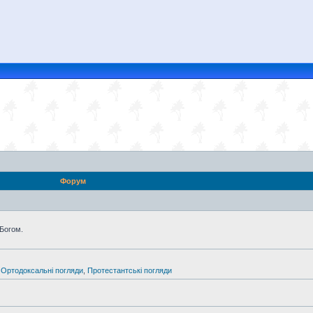
Форум
 Богом.
,
Ортодоксальні погляди
,
Протестантські погляди