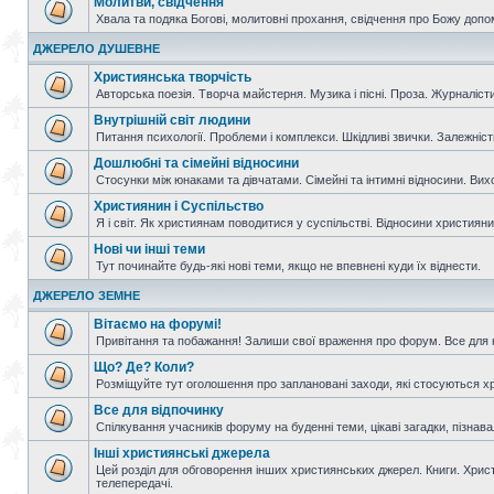
Молитви, свідчення
Хвала та подяка Богові, молитовні прохання, свідчення про Божу допо
ДЖЕРЕЛО ДУШЕВНЕ
Християнська творчість
Авторська поезія. Творча майстерня. Музика і пісні. Проза. Журналісти
Внутрішній світ людини
Питання психології. Проблеми і комплекси. Шкідливі звички. Залежніс
Дошлюбні та сімейні відносини
Стосунки між юнаками та дівчатами. Сімейні та інтимні відносини. Вих
Християнин і Суспільство
Я і світ. Як християнам поводитися у суспільстві. Відносини християнин
Нові чи інші теми
Тут починайте будь-які нові теми, якщо не впевнені куди їх віднести.
ДЖЕРЕЛО ЗЕМНЕ
Вітаємо на форумі!
Привітання та побажання! Залиши свої враження про форум. Все для н
Що? Де? Коли?
Розміщуйте тут оголошення про заплановані заходи, які стосуються христ
Все для відпочинку
Спілкування учасників форуму на буденні теми, цікаві загадки, пізнавал
Інші християнські джерела
Цей розділ для обговорення інших християнських джерел. Книги. Христи
телепередачі.