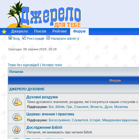
Джерело
Поезія
Рейтинг
Форум
Вхід
Реєстрація
Написати admin`у
Сьогодні: 06 серпня 2026, 16:26
Теми без відповідей
|
Активні теми
Початок
Форум
ДЖЕРЕЛО ДУХОВНЕ
Духовні роздуми
Теми духовного значення, роздуми, які стосуються наших стосунків з
Підфоруми:
Бог
,
Біблія
,
Гріх
,
Спасіння
,
Вічність
,
Духи
,
Молитва
Церква: вчення і практика
Підфоруми:
Богослужіння
,
Служителі
,
Історія
,
Міжцерковні відносини
Дослідження Біблії
Питання, які виникають при читанні Біблії.