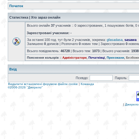
Початок
Статистика | Хто зараз онлайн
Всього онлайн
37
учасників :: 0 зареєстрованих, 1 пошукових ботів, 0 
Зареєстровані учасники: -
За останні 100 год. тут були 2 учасників, зокрема:
gfasadasa
,
sasawa
Залишено
0
дописів | Розпочато
0
нових тем | Зареєстровано
0
новен
Всього повідомлень:
46728
| Всього тем:
1073
| Всього учасників:
1938
Пояснення кольорів ::
Адміністратори
,
Початківці
,
Прихожани
,
Безбожн
Вхід
Псевдо:
Пароль:
Видалити встановлені форумом файли cookie
|
Команда
©2006-2026 "Джерело"
|
Джерело