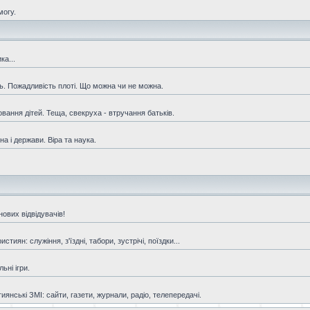
могу.
ка...
ть. Пожадливість плоті. Що можна чи не можна.
овання дітей. Теща, свекруха - втручання батьків.
а і держави. Віра та наука.
ових відвідувачів!
иян: служіння, з'їздні, табори, зустрічі, поїздки...
ьні ігри.
янські ЗМІ: сайти, газети, журнали, радіо, телепередачі.