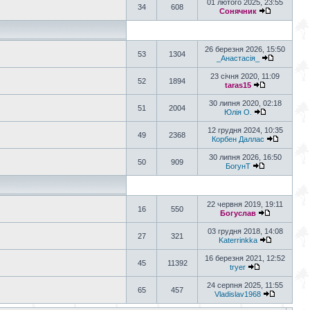
01 лютого 2025, 23:55
34
608
Сонячник
26 березня 2026, 15:50
53
1304
_Анастасія_
23 січня 2020, 11:09
52
1894
taras15
30 липня 2020, 02:18
51
2004
Юлія О.
12 грудня 2024, 10:35
49
2368
Корбен Даллас
30 липня 2026, 16:50
50
909
БогунТ
22 червня 2019, 19:11
16
550
Богуслав
03 грудня 2018, 14:08
27
321
Katerrinkka
16 березня 2021, 12:52
45
11392
tryer
24 серпня 2025, 11:55
65
457
Vladislav1968