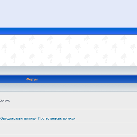
Форум
 Богом.
,
Ортодоксальні погляди
,
Протестантські погляди