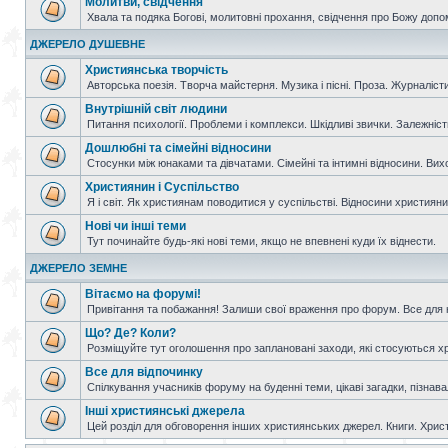
Молитви, свідчення
Хвала та подяка Богові, молитовні прохання, свідчення про Божу допо
ДЖЕРЕЛО ДУШЕВНЕ
Християнська творчість
Авторська поезія. Творча майстерня. Музика і пісні. Проза. Журналісти
Внутрішній світ людини
Питання психології. Проблеми і комплекси. Шкідливі звички. Залежніс
Дошлюбні та сімейні відносини
Стосунки між юнаками та дівчатами. Сімейні та інтимні відносини. Вих
Християнин і Суспільство
Я і світ. Як християнам поводитися у суспільстві. Відносини християнин
Нові чи інші теми
Тут починайте будь-які нові теми, якщо не впевнені куди їх віднести.
ДЖЕРЕЛО ЗЕМНЕ
Вітаємо на форумі!
Привітання та побажання! Залиши свої враження про форум. Все для н
Що? Де? Коли?
Розміщуйте тут оголошення про заплановані заходи, які стосуються христ
Все для відпочинку
Спілкування учасників форуму на буденні теми, цікаві загадки, пізнавал
Інші християнські джерела
Цей розділ для обговорення інших християнських джерел. Книги. Христи