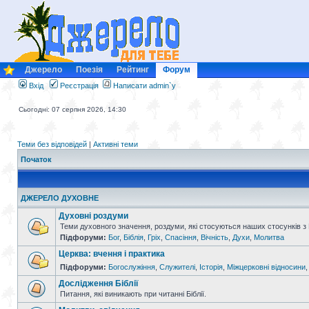
Джерело
Поезія
Рейтинг
Форум
Вхід
Реєстрація
Написати admin`у
Сьогодні: 07 серпня 2026, 14:30
Теми без відповідей
|
Активні теми
Початок
ДЖЕРЕЛО ДУХОВНЕ
Духовні роздуми
Теми духовного значення, роздуми, які стосуються наших стосунків з
Підфоруми:
Бог
,
Біблія
,
Гріх
,
Спасіння
,
Вічність
,
Духи
,
Молитва
Церква: вчення і практика
Підфоруми:
Богослужіння
,
Служителі
,
Історія
,
Міжцерковні відносини
Дослідження Біблії
Питання, які виникають при читанні Біблії.