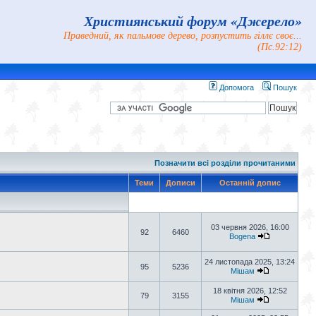
Християнський форум «Джерело»
Праведний, як пальмове дерево, розпустить гіллє своє...
(Пс.92:12)
Допомога
Пошук
Позначити всі розділи прочитаними
Теми
Дописи
Останній допис
03 червня 2026, 16:00
92
6460
Bogena
24 листопада 2025, 13:24
95
5236
Мішам
18 квітня 2026, 12:52
79
3155
Мішам