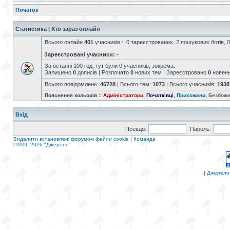
Початок
Статистика | Хто зараз онлайн
Всього онлайн
401
учасників :: 0 зареєстрованих, 2 пошукових ботів, 0
Зареєстровані учасники: -
За останні 100 год. тут були 0 учасників, зокрема:
Залишено
0
дописів | Розпочато
0
нових тем | Зареєстровано
0
новен
Всього повідомлень:
46728
| Всього тем:
1073
| Всього учасників:
1938
Пояснення кольорів ::
Адміністратори
,
Початківці
,
Прихожани
,
Безбожн
Вхід
Псевдо:
Пароль:
Видалити встановлені форумом файли cookie
|
Команда
©2006-2026 "Джерело"
|
Джерело