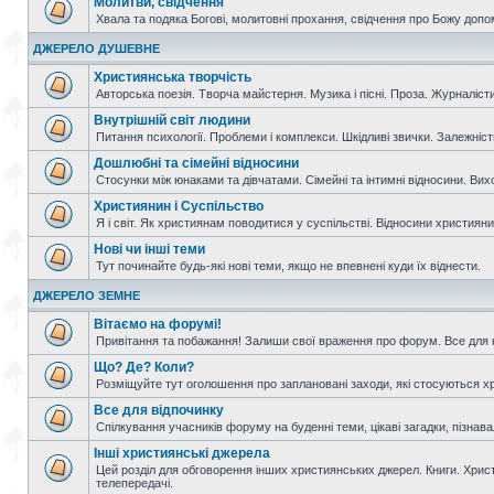
Молитви, свідчення
Хвала та подяка Богові, молитовні прохання, свідчення про Божу допо
ДЖЕРЕЛО ДУШЕВНЕ
Християнська творчість
Авторська поезія. Творча майстерня. Музика і пісні. Проза. Журналісти
Внутрішній світ людини
Питання психології. Проблеми і комплекси. Шкідливі звички. Залежніс
Дошлюбні та сімейні відносини
Стосунки між юнаками та дівчатами. Сімейні та інтимні відносини. Вих
Християнин і Суспільство
Я і світ. Як християнам поводитися у суспільстві. Відносини християнин
Нові чи інші теми
Тут починайте будь-які нові теми, якщо не впевнені куди їх віднести.
ДЖЕРЕЛО ЗЕМНЕ
Вітаємо на форумі!
Привітання та побажання! Залиши свої враження про форум. Все для н
Що? Де? Коли?
Розміщуйте тут оголошення про заплановані заходи, які стосуються христ
Все для відпочинку
Спілкування учасників форуму на буденні теми, цікаві загадки, пізнавал
Інші християнські джерела
Цей розділ для обговорення інших християнських джерел. Книги. Христи
телепередачі.