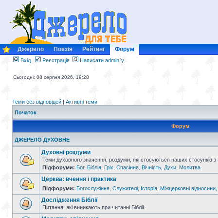
Джерело
Поезія
Рейтинг
Форум
Вхід
Реєстрація
Написати admin`у
Сьогодні: 08 серпня 2026, 19:28
Теми без відповідей
|
Активні теми
Початок
Форум
ДЖЕРЕЛО ДУХОВНЕ
Духовні роздуми
Теми духовного значення, роздуми, які стосуються наших стосунків з
Підфоруми:
Бог
,
Біблія
,
Гріх
,
Спасіння
,
Вічність
,
Духи
,
Молитва
Церква: вчення і практика
Підфоруми:
Богослужіння
,
Служителі
,
Історія
,
Міжцерковні відносини
Дослідження Біблії
Питання, які виникають при читанні Біблії.