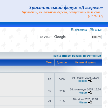
Християнський форум «Джерело»
Праведний, як пальмове дерево, розпустить гіллє своє...
(Пс.92:12)
Допомога
Пошук
Позначити всі розділи прочитаними
Теми
Дописи
Останній допис
03 червня 2026, 16:00
92
6460
Bogena
24 листопада 2025, 13:24
95
5236
Мішам
18 квітня 2026, 12:52
79
3155
Мішам