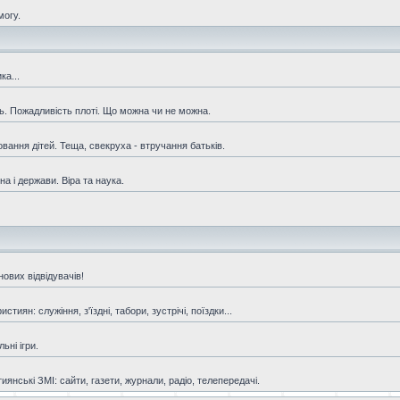
могу.
ка...
ть. Пожадливість плоті. Що можна чи не можна.
овання дітей. Теща, свекруха - втручання батьків.
а і держави. Віра та наука.
ових відвідувачів!
иян: служіння, з'їздні, табори, зустрічі, поїздки...
ьні ігри.
янські ЗМІ: сайти, газети, журнали, радіо, телепередачі.