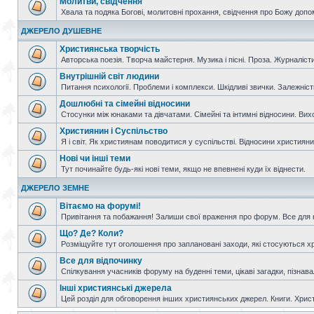
Молитви, свідчення
Хвала та подяка Богові, молитовні прохання, свідчення про Божу допо
ДЖЕРЕЛО ДУШЕВНЕ
Християнська творчість
Авторська поезія. Творча майстерня. Музика і пісні. Проза. Журналісти
Внутрішній світ людини
Питання психології. Проблеми і комплекси. Шкідливі звички. Залежніс
Дошлюбні та сімейні відносини
Стосунки між юнаками та дівчатами. Сімейні та інтимні відносини. Вих
Християнин і Суспільство
Я і світ. Як християнам поводитися у суспільстві. Відносини християнин
Нові чи інші теми
Тут починайте будь-які нові теми, якщо не впевнені куди їх віднести.
ДЖЕРЕЛО ЗЕМНЕ
Вітаємо на форумі!
Привітання та побажання! Залиши свої враження про форум. Все для н
Що? Де? Коли?
Розміщуйте тут оголошення про заплановані заходи, які стосуються христ
Все для відпочинку
Спілкування учасників форуму на буденні теми, цікаві загадки, пізнавал
Інші християнські джерела
Цей розділ для обговорення інших християнських джерел. Книги. Христи