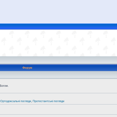
Форум
 Богом.
,
Ортодоксальні погляди
,
Протестантські погляди