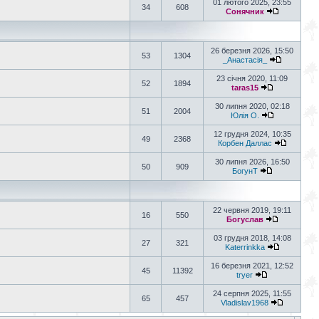
01 лютого 2025, 23:55
34
608
Сонячник
26 березня 2026, 15:50
53
1304
_Анастасія_
23 січня 2020, 11:09
52
1894
taras15
30 липня 2020, 02:18
51
2004
Юлія О.
12 грудня 2024, 10:35
49
2368
Корбен Даллас
30 липня 2026, 16:50
50
909
БогунТ
22 червня 2019, 19:11
16
550
Богуслав
03 грудня 2018, 14:08
27
321
Katerrinkka
16 березня 2021, 12:52
45
11392
tryer
24 серпня 2025, 11:55
65
457
Vladislav1968