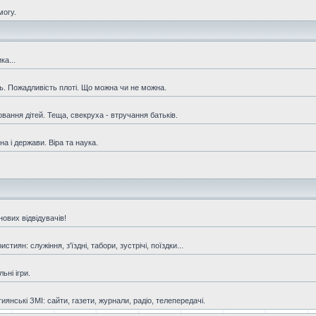
могу.
ка...
ть. Пожадливість плоті. Що можна чи не можна.
овання дітей. Теща, свекруха - втручання батьків.
а і держави. Віра та наука.
ових відвідувачів!
иян: служіння, з'їздні, табори, зустрічі, поїздки...
ьні ігри.
янські ЗМІ: сайти, газети, журнали, радіо, телепередачі.