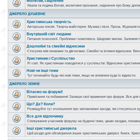
Молитви, свідчення
Хвала та подяка Богові, молитовні прохання, свідчення про Божу допо
ДЖЕРЕЛО ДУШЕВНЕ
Християнська творчість
Авторська поезія. Творча майстерня. Музика і пісні. Проза. Журналісти
Внутрішній світ людини
Питання психології. Проблеми і комплекси. Шкідливі звички. Залежніс
Дошлюбні та сімейні відносини
Стосунки між юнаками та дівчатами. Сімейні та інтимні відносини. Вих
Християнин і Суспільство
Я і світ. Як християнам поводитися у суспільстві. Відносини християнин
Нові чи інші теми
Тут починайте будь-які нові теми, якщо не впевнені куди їх віднести.
ДЖЕРЕЛО ЗЕМНЕ
Вітаємо на форумі!
Привітання та побажання! Залиши свої враження про форум. Все для н
Що? Де? Коли?
Розміщуйте тут оголошення про заплановані заходи, які стосуються христ
Все для відпочинку
Спілкування учасників форуму на буденні теми, цікаві загадки, пізнавал
Інші християнські джерела
Цей розділ для обговорення інших християнських джерел. Книги. Христи