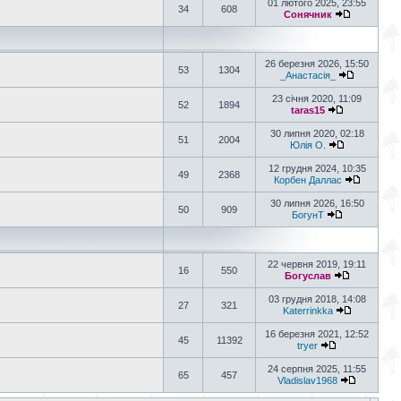
01 лютого 2025, 23:55
34
608
Сонячник
26 березня 2026, 15:50
53
1304
_Анастасія_
23 січня 2020, 11:09
52
1894
taras15
30 липня 2020, 02:18
51
2004
Юлія О.
12 грудня 2024, 10:35
49
2368
Корбен Даллас
30 липня 2026, 16:50
50
909
БогунТ
22 червня 2019, 19:11
16
550
Богуслав
03 грудня 2018, 14:08
27
321
Katerrinkka
16 березня 2021, 12:52
45
11392
tryer
24 серпня 2025, 11:55
65
457
Vladislav1968