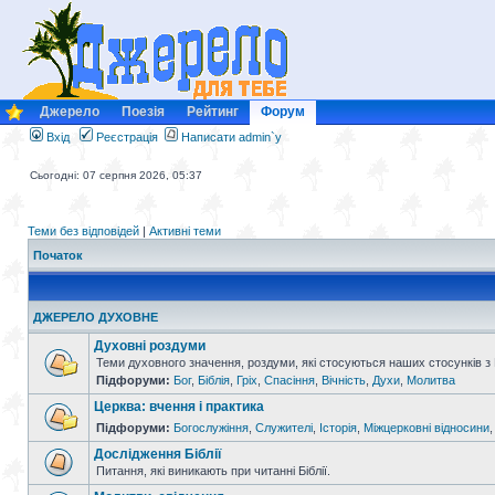
Джерело
Поезія
Рейтинг
Форум
Вхід
Реєстрація
Написати admin`у
Сьогодні: 07 серпня 2026, 05:37
Теми без відповідей
|
Активні теми
Початок
ДЖЕРЕЛО ДУХОВНЕ
Духовні роздуми
Теми духовного значення, роздуми, які стосуються наших стосунків з
Підфоруми:
Бог
,
Біблія
,
Гріх
,
Спасіння
,
Вічність
,
Духи
,
Молитва
Церква: вчення і практика
Підфоруми:
Богослужіння
,
Служителі
,
Історія
,
Міжцерковні відносини
Дослідження Біблії
Питання, які виникають при читанні Біблії.