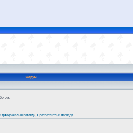
Форум
 Богом.
,
Ортодоксальні погляди
,
Протестантські погляди