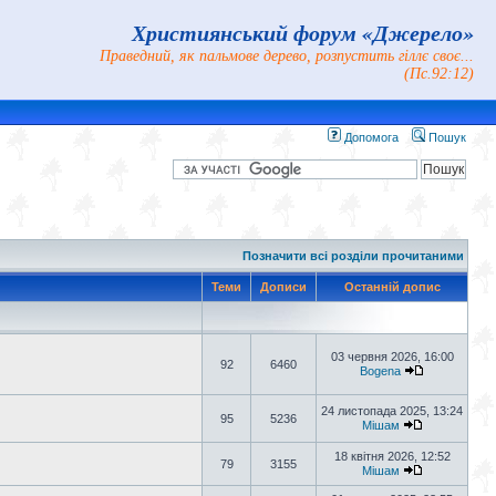
Християнський форум «Джерело»
Праведний, як пальмове дерево, розпустить гіллє своє...
(Пс.92:12)
Допомога
Пошук
Позначити всі розділи прочитаними
Теми
Дописи
Останній допис
03 червня 2026, 16:00
92
6460
Bogena
24 листопада 2025, 13:24
95
5236
Мішам
18 квітня 2026, 12:52
79
3155
Мішам