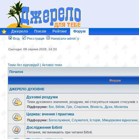
Джерело
Поезія
Рейтинг
Форум
Вхід
Реєстрація
Написати admin`у
Сьогодні: 08 серпня 2026, 14:33
Теми без відповідей
|
Активні теми
Початок
Форум
ДЖЕРЕЛО ДУХОВНЕ
Духовні роздуми
Теми духовного значення, роздуми, які стосуються наших стосунків з
Підфоруми:
Бог
,
Біблія
,
Гріх
,
Спасіння
,
Вічність
,
Духи
,
Молитва
Церква: вчення і практика
Підфоруми:
Богослужіння
,
Служителі
,
Історія
,
Міжцерковні відносини
Дослідження Біблії
Питання, які виникають при читанні Біблії.