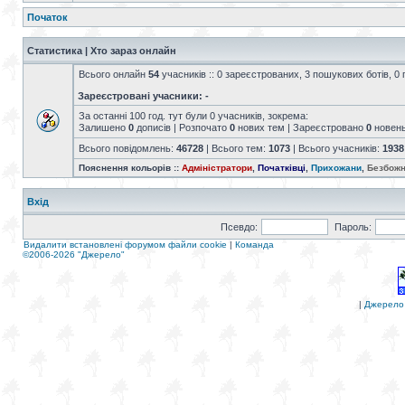
Початок
Статистика | Хто зараз онлайн
Всього онлайн
54
учасників :: 0 зареєстрованих, 3 пошукових ботів, 0 
Зареєстровані учасники: -
За останні 100 год. тут були 0 учасників, зокрема:
Залишено
0
дописів | Розпочато
0
нових тем | Зареєстровано
0
новен
Всього повідомлень:
46728
| Всього тем:
1073
| Всього учасників:
1938
Пояснення кольорів ::
Адміністратори
,
Початківці
,
Прихожани
,
Безбожн
Вхід
Псевдо:
Пароль:
Видалити встановлені форумом файли cookie
|
Команда
©2006-2026 "Джерело"
|
Джерело