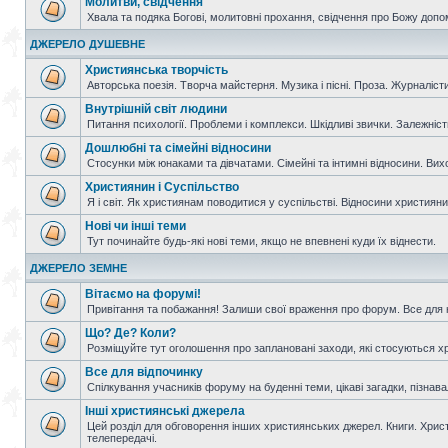
Молитви, свідчення
Хвала та подяка Богові, молитовні прохання, свідчення про Божу допо
ДЖЕРЕЛО ДУШЕВНЕ
Християнська творчість
Авторська поезія. Творча майстерня. Музика і пісні. Проза. Журналісти
Внутрішній світ людини
Питання психології. Проблеми і комплекси. Шкідливі звички. Залежніс
Дошлюбні та сімейні відносини
Стосунки між юнаками та дівчатами. Сімейні та інтимні відносини. Вих
Християнин і Суспільство
Я і світ. Як християнам поводитися у суспільстві. Відносини християнин
Нові чи інші теми
Тут починайте будь-які нові теми, якщо не впевнені куди їх віднести.
ДЖЕРЕЛО ЗЕМНЕ
Вітаємо на форумі!
Привітання та побажання! Залиши свої враження про форум. Все для н
Що? Де? Коли?
Розміщуйте тут оголошення про заплановані заходи, які стосуються христ
Все для відпочинку
Спілкування учасників форуму на буденні теми, цікаві загадки, пізнавал
Інші християнські джерела
Цей розділ для обговорення інших християнських джерел. Книги. Христи
телепередачі.