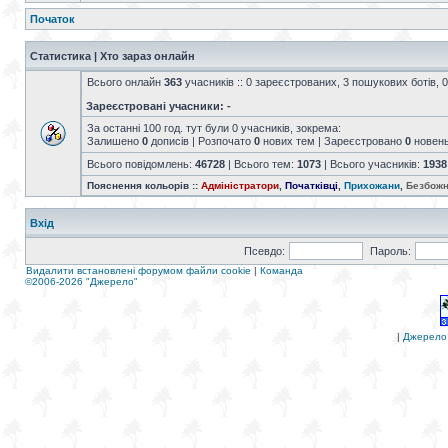
Початок
Статистика | Хто зараз онлайн
Всього онлайн
363
учасників :: 0 зареєстрованих, 3 пошукових ботів, 0
Зареєстровані учасники: -
За останні 100 год. тут були 0 учасників, зокрема:
Залишено
0
дописів | Розпочато
0
нових тем | Зареєстровано
0
новен
Всього повідомлень:
46728
| Всього тем:
1073
| Всього учасників:
1938
Пояснення кольорів ::
Адміністратори
,
Початківці
,
Прихожани
,
Безбожн
Вхід
Псевдо:
Пароль:
Видалити встановлені форумом файли cookie
|
Команда
©2006-2026 "Джерело"
|
Джерело