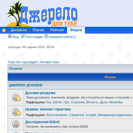
Джерело
Поезія
Рейтинг
Форум
Вхід
Реєстрація
Написати admin`у
Сьогодні: 09 серпня 2026, 00:50
Теми без відповідей
|
Активні теми
Початок
Форум
ДЖЕРЕЛО ДУХОВНЕ
Духовні роздуми
Теми духовного значення, роздуми, які стосуються наших стосунків з
Підфоруми:
Бог
,
Біблія
,
Гріх
,
Спасіння
,
Вічність
,
Духи
,
Молитва
Церква: вчення і практика
Підфоруми:
Богослужіння
,
Служителі
,
Історія
,
Міжцерковні відносини
Дослідження Біблії
Питання, які виникають при читанні Біблії.