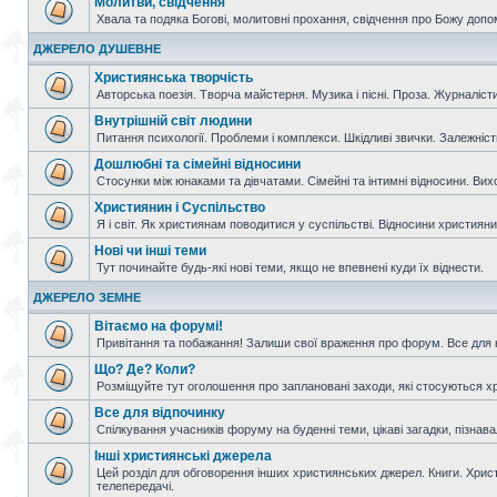
Молитви, свідчення
Хвала та подяка Богові, молитовні прохання, свідчення про Божу допо
ДЖЕРЕЛО ДУШЕВНЕ
Християнська творчість
Авторська поезія. Творча майстерня. Музика і пісні. Проза. Журналісти
Внутрішній світ людини
Питання психології. Проблеми і комплекси. Шкідливі звички. Залежніс
Дошлюбні та сімейні відносини
Стосунки між юнаками та дівчатами. Сімейні та інтимні відносини. Вих
Християнин і Суспільство
Я і світ. Як християнам поводитися у суспільстві. Відносини християнин
Нові чи інші теми
Тут починайте будь-які нові теми, якщо не впевнені куди їх віднести.
ДЖЕРЕЛО ЗЕМНЕ
Вітаємо на форумі!
Привітання та побажання! Залиши свої враження про форум. Все для н
Що? Де? Коли?
Розміщуйте тут оголошення про заплановані заходи, які стосуються христ
Все для відпочинку
Спілкування учасників форуму на буденні теми, цікаві загадки, пізнавал
Інші християнські джерела
Цей розділ для обговорення інших християнських джерел. Книги. Христи
телепередачі.