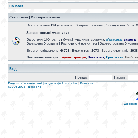
Початок
Статистика | Хто зараз онлайн
Всього онлайн
136
учасників :: 0 зареєстрованих, 4 пошукових ботів, 0
Зареєстровані учасники: -
За останні 100 год. тут були 2 учасників, зокрема:
gfasadasa
,
sasawa
Залишено
0
дописів | Розпочато
0
нових тем | Зареєстровано
0
новен
Всього повідомлень:
46728
| Всього тем:
1073
| Всього учасників:
1938
Пояснення кольорів ::
Адміністратори
,
Початківці
,
Прихожани
,
Безбожн
Вхід
Псевдо:
Пароль:
Видалити встановлені форумом файли cookie
|
Команда
©2006-2026 "Джерело"
|
Джерело