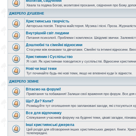
Молитви, свідчення
Хвала та подяка Богові, молитовні прохання, свідчення про Божу допо
ДЖЕРЕЛО ДУШЕВНЕ
Християнська творчість
Авторська поезія. Творча майстерня. Музика і пісні. Проза. Журналісти
Внутрішній світ людини
Питання психології. Проблеми і комплекси. Шкідливі звички. Залежніс
Дошлюбні та сімейні відносини
Стосунки між юнаками та дівчатами. Сімейні та інтимні відносини. Вих
Християнин і Суспільство
Я і світ. Як християнам поводитися у суспільстві. Відносини християнин
Нові чи інші теми
Тут починайте будь-які нові теми, якщо не впевнені куди їх віднести.
ДЖЕРЕЛО ЗЕМНЕ
Вітаємо на форумі!
Привітання та побажання! Залиши свої враження про форум. Все для н
Що? Де? Коли?
Розміщуйте тут оголошення про заплановані заходи, які стосуються христ
Все для відпочинку
Спілкування учасників форуму на буденні теми, цікаві загадки, пізнавал
Інші християнські джерела
Цей розділ для обговорення інших християнських джерел. Книги. Христи
телепередачі.