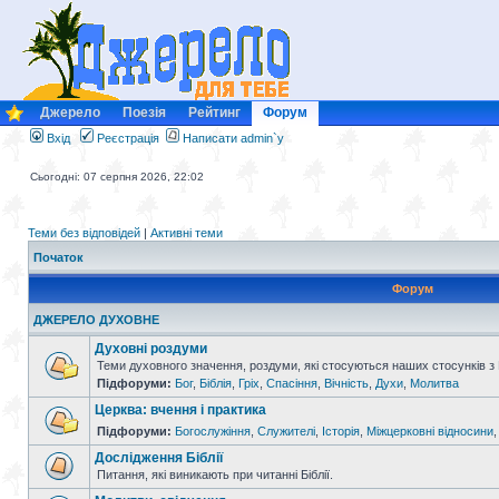
Джерело
Поезія
Рейтинг
Форум
Вхід
Реєстрація
Написати admin`у
Сьогодні: 07 серпня 2026, 22:02
Теми без відповідей
|
Активні теми
Початок
Форум
ДЖЕРЕЛО ДУХОВНЕ
Духовні роздуми
Теми духовного значення, роздуми, які стосуються наших стосунків з
Підфоруми:
Бог
,
Біблія
,
Гріх
,
Спасіння
,
Вічність
,
Духи
,
Молитва
Церква: вчення і практика
Підфоруми:
Богослужіння
,
Служителі
,
Історія
,
Міжцерковні відносини
Дослідження Біблії
Питання, які виникають при читанні Біблії.