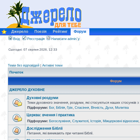
Джерело
Поезія
Рейтинг
Форум
Вхід
Реєстрація
Написати admin`у
Сьогодні: 07 серпня 2026, 12:33
Теми без відповідей
|
Активні теми
Початок
Форум
ДЖЕРЕЛО ДУХОВНЕ
Духовні роздуми
Теми духовного значення, роздуми, які стосуються наших стосунків з
Підфоруми:
Бог
,
Біблія
,
Гріх
,
Спасіння
,
Вічність
,
Духи
,
Молитва
Церква: вчення і практика
Підфоруми:
Богослужіння
,
Служителі
,
Історія
,
Міжцерковні відносини
Дослідження Біблії
Питання, які виникають при читанні Біблії.