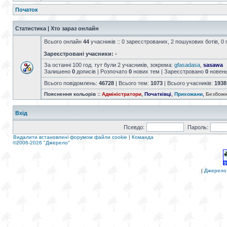
Початок
Статистика | Хто зараз онлайн
Всього онлайн
44
учасників :: 0 зареєстрованих, 2 пошукових ботів, 0 
Зареєстровані учасники: -
За останні 100 год. тут були 2 учасників, зокрема:
gfasadasa
,
sasawa
Залишено
0
дописів | Розпочато
0
нових тем | Зареєстровано
0
новен
Всього повідомлень:
46728
| Всього тем:
1073
| Всього учасників:
1938
Пояснення кольорів ::
Адміністратори
,
Початківці
,
Прихожани
,
Безбожн
Вхід
Псевдо:
Пароль:
Видалити встановлені форумом файли cookie
|
Команда
©2006-2026 "Джерело"
|
Джерело