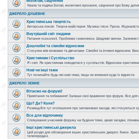
Молитви, свідчення
Хвала та подяка Богові, молитовні прохання, свідчення про Божу допо
ДЖЕРЕЛО ДУШЕВНЕ
Християнська творчість
Авторська поезія. Творча майстерня. Музика і пісні. Проза. Журналісти
Внутрішній світ людини
Питання психології. Проблеми і комплекси. Шкідливі звички. Залежніс
Дошлюбні та сімейні відносини
Стосунки між юнаками та дівчатами. Сімейні та інтимні відносини. Вих
Християнин і Суспільство
Я і світ. Як християнам поводитися у суспільстві. Відносини християнин
Нові чи інші теми
Тут починайте будь-які нові теми, якщо не впевнені куди їх віднести.
ДЖЕРЕЛО ЗЕМНЕ
Вітаємо на форумі!
Привітання та побажання! Залиши свої враження про форум. Все для н
Що? Де? Коли?
Розміщуйте тут оголошення про заплановані заходи, які стосуються христ
Все для відпочинку
Спілкування учасників форуму на буденні теми, цікаві загадки, пізнавал
Інші християнські джерела
Цей розділ для обговорення інших християнських джерел. Книги. Христи
телепередачі.