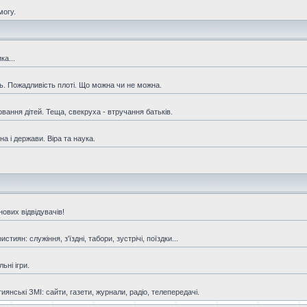
могу.
ка...
ть. Пожадливість плоті. Що можна чи не можна.
овання дітей. Теща, свекруха - втручання батьків.
а і держави. Віра та наука.
ових відвідувачів!
иян: служіння, з'їздні, табори, зустрічі, поїздки...
ьні ігри.
янські ЗМІ: сайти, газети, журнали, радіо, телепередачі.