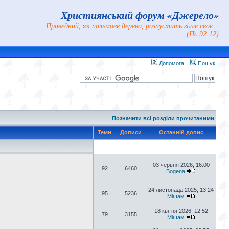
Християнський форум «Джерело»
Праведний, як пальмове дерево, розпустить гіллє своє...
(Пс.92:12)
Допомога
Пошук
Позначити всі розділи прочитаними
Теми
Дописи
Останній допис
03 червня 2026, 16:00
92
6460
Bogena
24 листопада 2025, 13:24
95
5236
Мішам
18 квітня 2026, 12:52
79
3155
Мішам