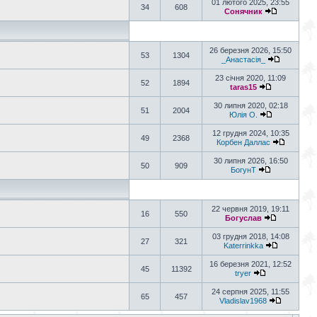
01 лютого 2025, 23:55
34
608
Сонячник
26 березня 2026, 15:50
53
1304
_Анастасія_
23 січня 2020, 11:09
52
1894
taras15
30 липня 2020, 02:18
51
2004
Юлія О.
12 грудня 2024, 10:35
49
2368
Корбен Даллас
30 липня 2026, 16:50
50
909
БогунТ
22 червня 2019, 19:11
16
550
Богуслав
03 грудня 2018, 14:08
27
321
Katerrinkka
16 березня 2021, 12:52
45
11392
tryer
24 серпня 2025, 11:55
65
457
Vladislav1968