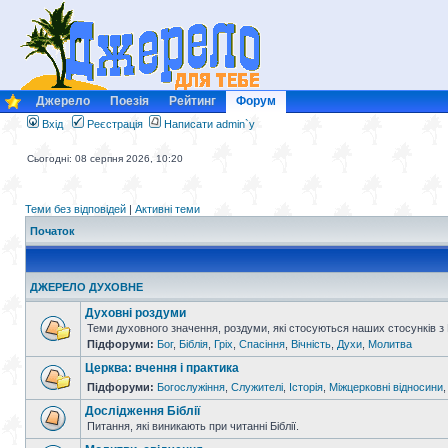
Джерело
Поезія
Рейтинг
Форум
Вхід
Реєстрація
Написати admin`у
Сьогодні: 08 серпня 2026, 10:20
Теми без відповідей
|
Активні теми
Початок
ДЖЕРЕЛО ДУХОВНЕ
Духовні роздуми
Теми духовного значення, роздуми, які стосуються наших стосунків з
Підфоруми:
Бог
,
Біблія
,
Гріх
,
Спасіння
,
Вічність
,
Духи
,
Молитва
Церква: вчення і практика
Підфоруми:
Богослужіння
,
Служителі
,
Історія
,
Міжцерковні відносини
Дослідження Біблії
Питання, які виникають при читанні Біблії.