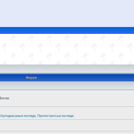
Форум
 Богом.
,
Ортодоксальні погляди
,
Протестантські погляди