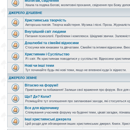
Молитви, свідчення
Хвала та подяка Богові, молитовні прохання, свідчення про Божу допо
ДЖЕРЕЛО ДУШЕВНЕ
Християнська творчість
Авторська поезія. Творча майстерня. Музика і пісні. Проза. Журналісти
Внутрішній світ людини
Питання психології. Проблеми і комплекси. Шкідливі звички. Залежніс
Дошлюбні та сімейні відносини
Стосунки між юнаками та дівчатами. Сімейні та інтимні відносини. Вих
Християнин і Суспільство
Я і світ. Як християнам поводитися у суспільстві. Відносини християнин
Нові чи інші теми
Тут починайте будь-які нові теми, якщо не впевнені куди їх віднести.
ДЖЕРЕЛО ЗЕМНЕ
Вітаємо на форумі!
Привітання та побажання! Залиши свої враження про форум. Все для н
Що? Де? Коли?
Розміщуйте тут оголошення про заплановані заходи, які стосуються христ
Все для відпочинку
Спілкування учасників форуму на буденні теми, цікаві загадки, пізнавал
Інші християнські джерела
Цей розділ для обговорення інших християнських джерел. Книги. Христи