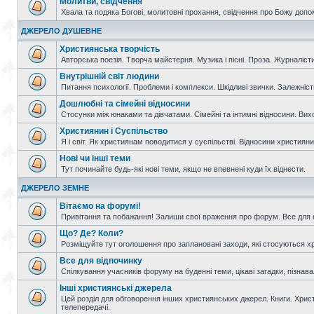
Молитви, свідчення
Хвала та подяка Богові, молитовні прохання, свідчення про Божу допо
ДЖЕРЕЛО ДУШЕВНЕ
Християнська творчість
Авторська поезія. Творча майстерня. Музика і пісні. Проза. Журналісти
Внутрішній світ людини
Питання психології. Проблеми і комплекси. Шкідливі звички. Залежніс
Дошлюбні та сімейні відносини
Стосунки між юнаками та дівчатами. Сімейні та інтимні відносини. Вих
Християнин і Суспільство
Я і світ. Як християнам поводитися у суспільстві. Відносини християнин
Нові чи інші теми
Тут починайте будь-які нові теми, якщо не впевнені куди їх віднести.
ДЖЕРЕЛО ЗЕМНЕ
Вітаємо на форумі!
Привітання та побажання! Залиши свої враження про форум. Все для н
Що? Де? Коли?
Розміщуйте тут оголошення про заплановані заходи, які стосуються христ
Все для відпочинку
Спілкування учасників форуму на буденні теми, цікаві загадки, пізнавал
Інші християнські джерела
Цей розділ для обговорення інших християнських джерел. Книги. Христи
телепередачі.