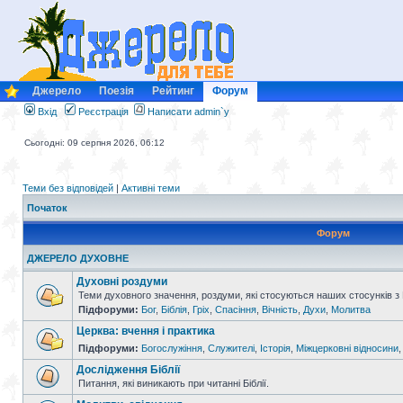
Джерело
Поезія
Рейтинг
Форум
Вхід
Реєстрація
Написати admin`у
Сьогодні: 09 серпня 2026, 06:12
Теми без відповідей
|
Активні теми
Початок
Форум
ДЖЕРЕЛО ДУХОВНЕ
Духовні роздуми
Теми духовного значення, роздуми, які стосуються наших стосунків з
Підфоруми:
Бог
,
Біблія
,
Гріх
,
Спасіння
,
Вічність
,
Духи
,
Молитва
Церква: вчення і практика
Підфоруми:
Богослужіння
,
Служителі
,
Історія
,
Міжцерковні відносини
Дослідження Біблії
Питання, які виникають при читанні Біблії.