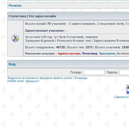
Початок
Статистика | Хто зараз онлайн
Всього онлайн
70
учасників :: 0 зареєстрованих, 2 пошукових ботів, 0 
Зареєстровані учасники: -
За останні 100 год. тут були 0 учасників, зокрема:
Залишено
0
дописів | Розпочато
0
нових тем | Зареєстровано
0
новен
Всього повідомлень:
46728
| Всього тем:
1073
| Всього учасників:
1938
Пояснення кольорів ::
Адміністратори
,
Початківці
,
Прихожани
,
Безбожн
Вхід
Псевдо:
Пароль:
Видалити встановлені форумом файли cookie
|
Команда
©2006-2026 "Джерело"
|
Джерело