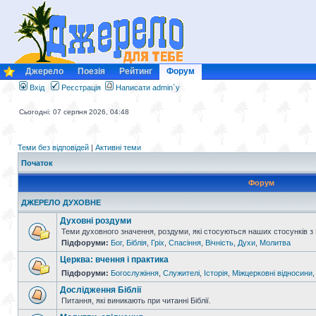
Джерело
Поезія
Рейтинг
Форум
Вхід
Реєстрація
Написати admin`у
Сьогодні: 07 серпня 2026, 04:48
Теми без відповідей
|
Активні теми
Початок
Форум
ДЖЕРЕЛО ДУХОВНЕ
Духовні роздуми
Теми духовного значення, роздуми, які стосуються наших стосунків з
Підфоруми:
Бог
,
Біблія
,
Гріх
,
Спасіння
,
Вічність
,
Духи
,
Молитва
Церква: вчення і практика
Підфоруми:
Богослужіння
,
Служителі
,
Історія
,
Міжцерковні відносини
Дослідження Біблії
Питання, які виникають при читанні Біблії.