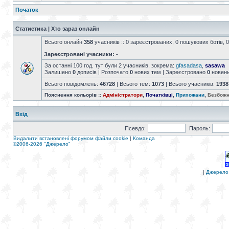
Початок
Статистика | Хто зараз онлайн
Всього онлайн
358
учасників :: 0 зареєстрованих, 0 пошукових ботів, 0
Зареєстровані учасники: -
За останні 100 год. тут були 2 учасників, зокрема:
gfasadasa
,
sasawa
Залишено
0
дописів | Розпочато
0
нових тем | Зареєстровано
0
новен
Всього повідомлень:
46728
| Всього тем:
1073
| Всього учасників:
1938
Пояснення кольорів ::
Адміністратори
,
Початківці
,
Прихожани
,
Безбожн
Вхід
Псевдо:
Пароль:
Видалити встановлені форумом файли cookie
|
Команда
©2006-2026 "Джерело"
|
Джерело