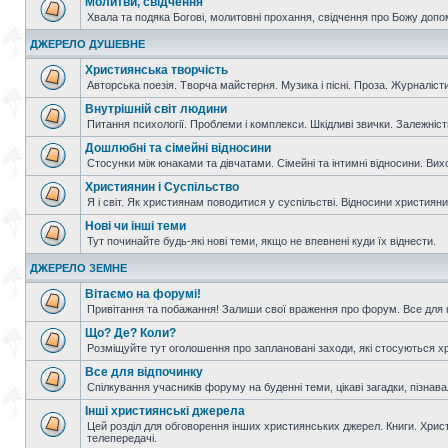
Молитви, свідчення
Хвала та подяка Богові, молитовні прохання, свідчення про Божу допо
ДЖЕРЕЛО ДУШЕВНЕ
Християнська творчість
Авторська поезія. Творча майстерня. Музика і пісні. Проза. Журналісти
Внутрішній світ людини
Питання психології. Проблеми і комплекси. Шкідливі звички. Залежніс
Дошлюбні та сімейні відносини
Стосунки між юнаками та дівчатами. Сімейні та інтимні відносини. Вих
Християнин і Суспільство
Я і світ. Як християнам поводитися у суспільстві. Відносини християнин
Нові чи інші теми
Тут починайте будь-які нові теми, якщо не впевнені куди їх віднести.
ДЖЕРЕЛО ЗЕМНЕ
Вітаємо на форумі!
Привітання та побажання! Залиши свої враження про форум. Все для н
Що? Де? Коли?
Розміщуйте тут оголошення про заплановані заходи, які стосуються христ
Все для відпочинку
Спілкування учасників форуму на буденні теми, цікаві загадки, пізнавал
Інші християнські джерела
Цей розділ для обговорення інших християнських джерел. Книги. Христи
телепередачі.