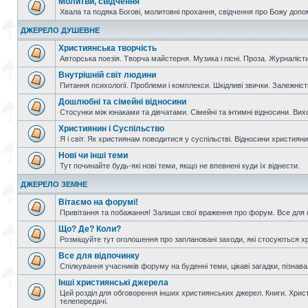
Молитви, свідчення
Хвала та подяка Богові, молитовні прохання, свідчення про Божу допо
ДЖЕРЕЛО ДУШЕВНЕ
Християнська творчість
Авторська поезія. Творча майстерня. Музика і пісні. Проза. Журналісти
Внутрішній світ людини
Питання психології. Проблеми і комплекси. Шкідливі звички. Залежніс
Дошлюбні та сімейні відносини
Стосунки між юнаками та дівчатами. Сімейні та інтимні відносини. Вих
Християнин і Суспільство
Я і світ. Як християнам поводитися у суспільстві. Відносини християнин
Нові чи інші теми
Тут починайте будь-які нові теми, якщо не впевнені куди їх віднести.
ДЖЕРЕЛО ЗЕМНЕ
Вітаємо на форумі!
Привітання та побажання! Залиши свої враження про форум. Все для н
Що? Де? Коли?
Розміщуйте тут оголошення про заплановані заходи, які стосуються христ
Все для відпочинку
Спілкування учасників форуму на буденні теми, цікаві загадки, пізнавал
Інші християнські джерела
Цей розділ для обговорення інших християнських джерел. Книги. Христи
телепередачі.