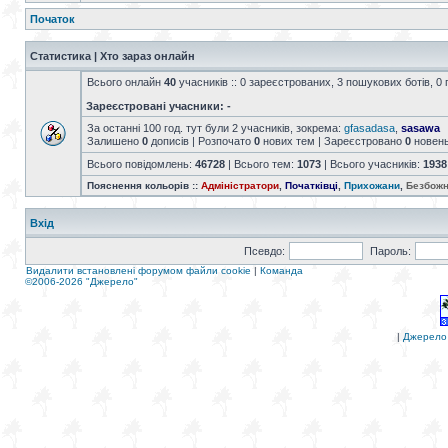
Початок
Статистика | Хто зараз онлайн
Всього онлайн
40
учасників :: 0 зареєстрованих, 3 пошукових ботів, 0 
Зареєстровані учасники: -
За останні 100 год. тут були 2 учасників, зокрема:
gfasadasa
,
sasawa
Залишено
0
дописів | Розпочато
0
нових тем | Зареєстровано
0
новен
Всього повідомлень:
46728
| Всього тем:
1073
| Всього учасників:
1938
Пояснення кольорів ::
Адміністратори
,
Початківці
,
Прихожани
,
Безбожн
Вхід
Псевдо:
Пароль:
Видалити встановлені форумом файли cookie
|
Команда
©2006-2026 "Джерело"
|
Джерело