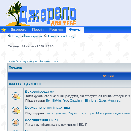
Джерело
Поезія
Рейтинг
Форум
Вхід
Реєстрація
Написати admin`у
Сьогодні: 07 серпня 2026, 12:08
Теми без відповідей
|
Активні теми
Початок
Форум
ДЖЕРЕЛО ДУХОВНЕ
Духовні роздуми
Теми духовного значення, роздуми, які стосуються наших стосунків з
Підфоруми:
Бог
,
Біблія
,
Гріх
,
Спасіння
,
Вічність
,
Духи
,
Молитва
Церква: вчення і практика
Підфоруми:
Богослужіння
,
Служителі
,
Історія
,
Міжцерковні відносини
Дослідження Біблії
Питання, які виникають при читанні Біблії.