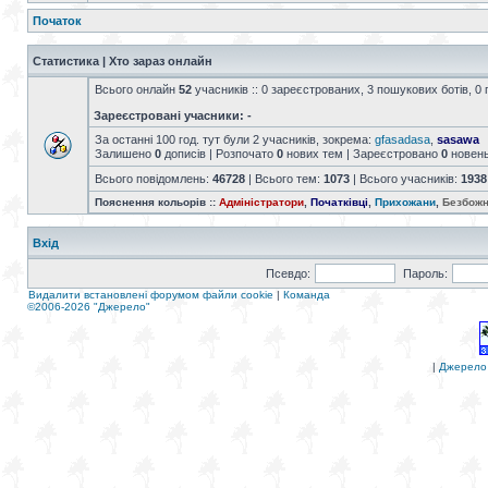
Початок
Статистика | Хто зараз онлайн
Всього онлайн
52
учасників :: 0 зареєстрованих, 3 пошукових ботів, 0 
Зареєстровані учасники: -
За останні 100 год. тут були 2 учасників, зокрема:
gfasadasa
,
sasawa
Залишено
0
дописів | Розпочато
0
нових тем | Зареєстровано
0
новен
Всього повідомлень:
46728
| Всього тем:
1073
| Всього учасників:
1938
Пояснення кольорів ::
Адміністратори
,
Початківці
,
Прихожани
,
Безбожн
Вхід
Псевдо:
Пароль:
Видалити встановлені форумом файли cookie
|
Команда
©2006-2026 "Джерело"
|
Джерело