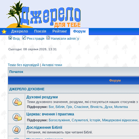
Джерело
Поезія
Рейтинг
Форум
Вхід
Реєстрація
Написати admin`у
Сьогодні: 08 серпня 2026, 13:31
Теми без відповідей
|
Активні теми
Початок
Форум
ДЖЕРЕЛО ДУХОВНЕ
Духовні роздуми
Теми духовного значення, роздуми, які стосуються наших стосунків з
Підфоруми:
Бог
,
Біблія
,
Гріх
,
Спасіння
,
Вічність
,
Духи
,
Молитва
Церква: вчення і практика
Підфоруми:
Богослужіння
,
Служителі
,
Історія
,
Міжцерковні відносини
Дослідження Біблії
Питання, які виникають при читанні Біблії.