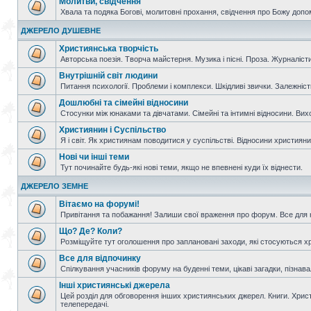
Молитви, свідчення
Хвала та подяка Богові, молитовні прохання, свідчення про Божу допо
ДЖЕРЕЛО ДУШЕВНЕ
Християнська творчість
Авторська поезія. Творча майстерня. Музика і пісні. Проза. Журналісти
Внутрішній світ людини
Питання психології. Проблеми і комплекси. Шкідливі звички. Залежніс
Дошлюбні та сімейні відносини
Стосунки між юнаками та дівчатами. Сімейні та інтимні відносини. Вих
Християнин і Суспільство
Я і світ. Як християнам поводитися у суспільстві. Відносини християнин
Нові чи інші теми
Тут починайте будь-які нові теми, якщо не впевнені куди їх віднести.
ДЖЕРЕЛО ЗЕМНЕ
Вітаємо на форумі!
Привітання та побажання! Залиши свої враження про форум. Все для н
Що? Де? Коли?
Розміщуйте тут оголошення про заплановані заходи, які стосуються христ
Все для відпочинку
Спілкування учасників форуму на буденні теми, цікаві загадки, пізнавал
Інші християнські джерела
Цей розділ для обговорення інших християнських джерел. Книги. Христи
телепередачі.