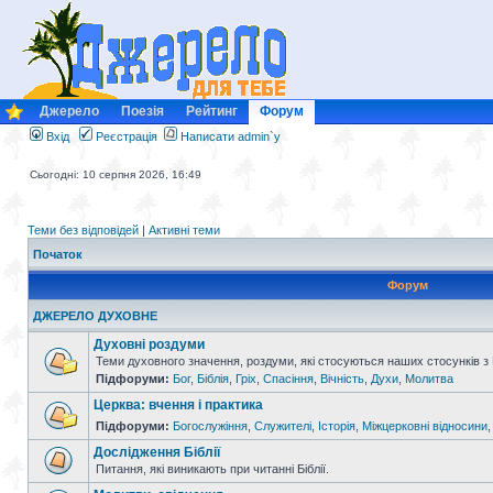
Джерело
Поезія
Рейтинг
Форум
Вхід
Реєстрація
Написати admin`у
Сьогодні: 10 серпня 2026, 16:49
Теми без відповідей
|
Активні теми
Початок
Форум
ДЖЕРЕЛО ДУХОВНЕ
Духовні роздуми
Теми духовного значення, роздуми, які стосуються наших стосунків з
Підфоруми:
Бог
,
Біблія
,
Гріх
,
Спасіння
,
Вічність
,
Духи
,
Молитва
Церква: вчення і практика
Підфоруми:
Богослужіння
,
Служителі
,
Історія
,
Міжцерковні відносини
Дослідження Біблії
Питання, які виникають при читанні Біблії.