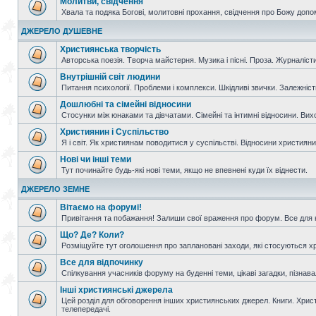
Молитви, свідчення
Хвала та подяка Богові, молитовні прохання, свідчення про Божу допо
ДЖЕРЕЛО ДУШЕВНЕ
Християнська творчість
Авторська поезія. Творча майстерня. Музика і пісні. Проза. Журналісти
Внутрішній світ людини
Питання психології. Проблеми і комплекси. Шкідливі звички. Залежніс
Дошлюбні та сімейні відносини
Стосунки між юнаками та дівчатами. Сімейні та інтимні відносини. Вих
Християнин і Суспільство
Я і світ. Як християнам поводитися у суспільстві. Відносини християнин
Нові чи інші теми
Тут починайте будь-які нові теми, якщо не впевнені куди їх віднести.
ДЖЕРЕЛО ЗЕМНЕ
Вітаємо на форумі!
Привітання та побажання! Залиши свої враження про форум. Все для н
Що? Де? Коли?
Розміщуйте тут оголошення про заплановані заходи, які стосуються христ
Все для відпочинку
Спілкування учасників форуму на буденні теми, цікаві загадки, пізнавал
Інші християнські джерела
Цей розділ для обговорення інших християнських джерел. Книги. Христи
телепередачі.