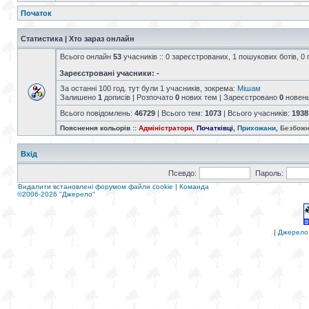
Початок
Статистика | Хто зараз онлайн
Всього онлайн
53
учасників :: 0 зареєстрованих, 1 пошукових ботів, 0 
Зареєстровані учасники: -
За останні 100 год. тут були 1 учасників, зокрема:
Мішам
Залишено
1
дописів | Розпочато
0
нових тем | Зареєстровано
0
новен
Всього повідомлень:
46729
| Всього тем:
1073
| Всього учасників:
1938
Пояснення кольорів ::
Адміністратори
,
Початківці
,
Прихожани
,
Безбожн
Вхід
Псевдо:
Пароль:
Видалити встановлені форумом файли cookie
|
Команда
©2006-2026 "Джерело"
|
Джерело