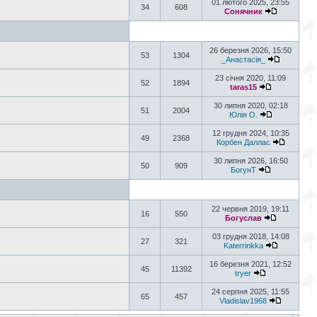
01 лютого 2025, 23:55
34
608
Сонячник
26 березня 2026, 15:50
53
1304
_Анастасія_
23 січня 2020, 11:09
52
1894
taras15
30 липня 2020, 02:18
51
2004
Юлія О.
12 грудня 2024, 10:35
49
2368
Корбен Даллас
30 липня 2026, 16:50
50
909
БогунТ
22 червня 2019, 19:11
16
550
Богуслав
03 грудня 2018, 14:08
27
321
Katerrinkka
16 березня 2021, 12:52
45
11392
tryer
24 серпня 2025, 11:55
65
457
Vladislav1968