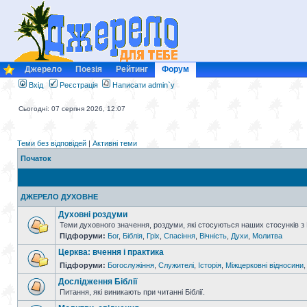
Джерело
Поезія
Рейтинг
Форум
Вхід
Реєстрація
Написати admin`у
Сьогодні: 07 серпня 2026, 12:07
Теми без відповідей
|
Активні теми
Початок
ДЖЕРЕЛО ДУХОВНЕ
Духовні роздуми
Теми духовного значення, роздуми, які стосуються наших стосунків з
Підфоруми:
Бог
,
Біблія
,
Гріх
,
Спасіння
,
Вічність
,
Духи
,
Молитва
Церква: вчення і практика
Підфоруми:
Богослужіння
,
Служителі
,
Історія
,
Міжцерковні відносини
Дослідження Біблії
Питання, які виникають при читанні Біблії.