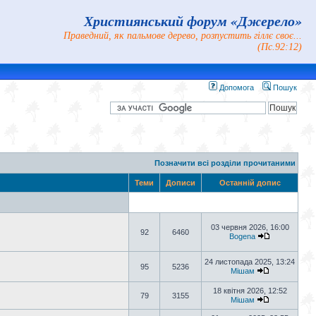
Християнський форум «Джерело»
Праведний, як пальмове дерево, розпустить гіллє своє...
(Пс.92:12)
Допомога
Пошук
Позначити всі розділи прочитаними
Теми
Дописи
Останній допис
03 червня 2026, 16:00
92
6460
Bogena
24 листопада 2025, 13:24
95
5236
Мішам
18 квітня 2026, 12:52
79
3155
Мішам