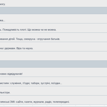
могу.
ка...
ть. Пожадливість плоті. Що можна чи не можна.
овання дітей. Теща, свекруха - втручання батьків.
а і держави. Віра та наука.
ових відвідувачів!
иян: служіння, з'їздні, табори, зустрічі, поїздки...
ьні ігри.
янські ЗМІ: сайти, газети, журнали, радіо, телепередачі.