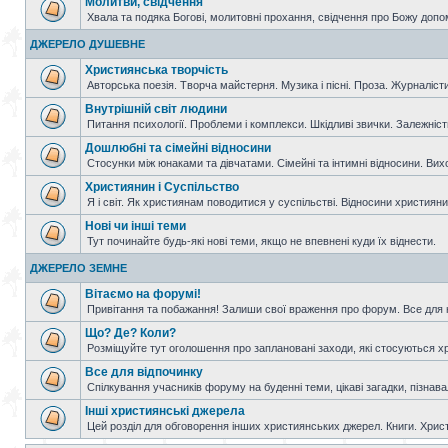
Молитви, свідчення
Хвала та подяка Богові, молитовні прохання, свідчення про Божу допо
ДЖЕРЕЛО ДУШЕВНЕ
Християнська творчість
Авторська поезія. Творча майстерня. Музика і пісні. Проза. Журналісти
Внутрішній світ людини
Питання психології. Проблеми і комплекси. Шкідливі звички. Залежніс
Дошлюбні та сімейні відносини
Стосунки між юнаками та дівчатами. Сімейні та інтимні відносини. Вих
Християнин і Суспільство
Я і світ. Як християнам поводитися у суспільстві. Відносини християнин
Нові чи інші теми
Тут починайте будь-які нові теми, якщо не впевнені куди їх віднести.
ДЖЕРЕЛО ЗЕМНЕ
Вітаємо на форумі!
Привітання та побажання! Залиши свої враження про форум. Все для н
Що? Де? Коли?
Розміщуйте тут оголошення про заплановані заходи, які стосуються христ
Все для відпочинку
Спілкування учасників форуму на буденні теми, цікаві загадки, пізнавал
Інші християнські джерела
Цей розділ для обговорення інших християнських джерел. Книги. Христи