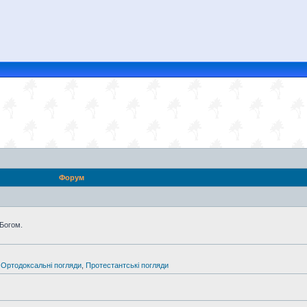
Форум
 Богом.
,
Ортодоксальні погляди
,
Протестантські погляди