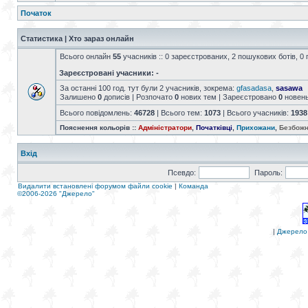
Початок
Статистика | Хто зараз онлайн
Всього онлайн
55
учасників :: 0 зареєстрованих, 2 пошукових ботів, 0 
Зареєстровані учасники: -
За останні 100 год. тут були 2 учасників, зокрема:
gfasadasa
,
sasawa
Залишено
0
дописів | Розпочато
0
нових тем | Зареєстровано
0
новен
Всього повідомлень:
46728
| Всього тем:
1073
| Всього учасників:
1938
Пояснення кольорів ::
Адміністратори
,
Початківці
,
Прихожани
,
Безбожн
Вхід
Псевдо:
Пароль:
Видалити встановлені форумом файли cookie
|
Команда
©2006-2026 "Джерело"
|
Джерело