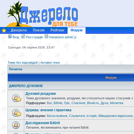
Джерело
Поезія
Рейтинг
Форум
Вхід
Реєстрація
Написати admin`у
Сьогодні: 06 серпня 2026, 13:47
Теми без відповідей
|
Активні теми
Початок
Форум
ДЖЕРЕЛО ДУХОВНЕ
Духовні роздуми
Теми духовного значення, роздуми, які стосуються наших стосунків з
Підфоруми:
Бог
,
Біблія
,
Гріх
,
Спасіння
,
Вічність
,
Духи
,
Молитва
Церква: вчення і практика
Підфоруми:
Богослужіння
,
Служителі
,
Історія
,
Міжцерковні відносини
Дослідження Біблії
Питання, які виникають при читанні Біблії.