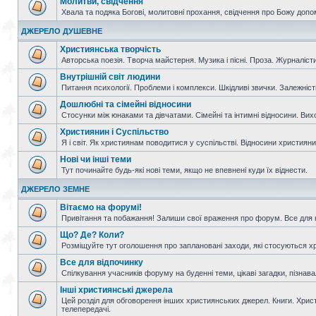
Молитви, свідчення
Хвала та подяка Богові, молитовні прохання, свідчення про Божу допо
ДЖЕРЕЛО ДУШЕВНЕ
Християнська творчість
Авторська поезія. Творча майстерня. Музика і пісні. Проза. Журналісти
Внутрішній світ людини
Питання психології. Проблеми і комплекси. Шкідливі звички. Залежніс
Дошлюбні та сімейні відносини
Стосунки між юнаками та дівчатами. Сімейні та інтимні відносини. Вих
Християнин і Суспільство
Я і світ. Як християнам поводитися у суспільстві. Відносини християнин
Нові чи інші теми
Тут починайте будь-які нові теми, якщо не впевнені куди їх віднести.
ДЖЕРЕЛО ЗЕМНЕ
Вітаємо на форумі!
Привітання та побажання! Залиши свої враження про форум. Все для н
Що? Де? Коли?
Розміщуйте тут оголошення про заплановані заходи, які стосуються христ
Все для відпочинку
Спілкування учасників форуму на буденні теми, цікаві загадки, пізнавал
Інші християнські джерела
Цей розділ для обговорення інших християнських джерел. Книги. Христи
телепередачі.