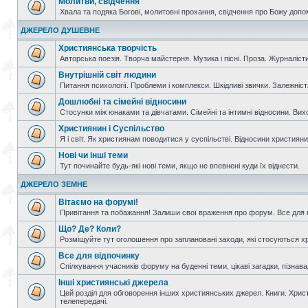
Молитви, свідчення
Хвала та подяка Богові, молитовні прохання, свідчення про Божу допо
ДЖЕРЕЛО ДУШЕВНЕ
Християнська творчість
Авторська поезія. Творча майстерня. Музика і пісні. Проза. Журналісти
Внутрішній світ людини
Питання психології. Проблеми і комплекси. Шкідливі звички. Залежніс
Дошлюбні та сімейні відносини
Стосунки між юнаками та дівчатами. Сімейні та інтимні відносини. Вих
Християнин і Суспільство
Я і світ. Як християнам поводитися у суспільстві. Відносини християнин
Нові чи інші теми
Тут починайте будь-які нові теми, якщо не впевнені куди їх віднести.
ДЖЕРЕЛО ЗЕМНЕ
Вітаємо на форумі!
Привітання та побажання! Залиши свої враження про форум. Все для н
Що? Де? Коли?
Розміщуйте тут оголошення про заплановані заходи, які стосуються христ
Все для відпочинку
Спілкування учасників форуму на буденні теми, цікаві загадки, пізнавал
Інші християнські джерела
Цей розділ для обговорення інших християнських джерел. Книги. Христи
телепередачі.