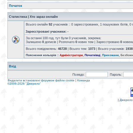
Початок
Статистика | Хто зараз онлайн
Всього онлайн
92
учасників :: 0 зареєстрованих, 1 пошукових ботів, 0 
Зареєстровані учасники: -
За останні 100 год. тут були 0 учасників, зокрема:
Залишено
0
дописів | Розпочато
0
нових тем | Зареєстровано
0
новен
Всього повідомлень:
46728
| Всього тем:
1073
| Всього учасників:
1938
Пояснення кольорів ::
Адміністратори
,
Початківці
,
Прихожани
,
Безбожн
Вхід
Псевдо:
Пароль:
Видалити встановлені форумом файли cookie
|
Команда
©2006-2026 "Джерело"
|
Джерело