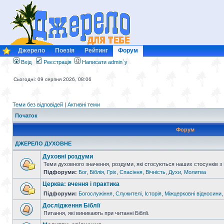
Джерело
Поезія
Рейтинг
Форум
Вхід
Реєстрація
Написати admin`у
Сьогодні: 09 серпня 2026, 08:06
Теми без відповідей
|
Активні теми
Початок
Форум
ДЖЕРЕЛО ДУХОВНЕ
Духовні роздуми
Теми духовного значення, роздуми, які стосуються наших стосунків з
Підфоруми:
Бог
,
Біблія
,
Гріх
,
Спасіння
,
Вічність
,
Духи
,
Молитва
Церква: вчення і практика
Підфоруми:
Богослужіння
,
Служителі
,
Історія
,
Міжцерковні відносини
Дослідження Біблії
Питання, які виникають при читанні Біблії.