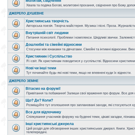
Молитви, свідчення
Хвала та подяка Богові, молитовні прохання, свідчення про Божу допо
ДЖЕРЕЛО ДУШЕВНЕ
Християнська творчість
Авторська поезія. Творча майстерня. Музика і пісні. Проза. Журналісти
Внутрішній світ людини
Питання психології. Проблеми і комплекси. Шкідливі звички. Залежніс
Дошлюбні та сімейні відносини
Стосунки між юнаками та дівчатами. Сімейні та інтимні відносини. Вих
Християнин і Суспільство
Я і світ. Як християнам поводитися у суспільстві. Відносини християнин
Нові чи інші теми
Тут починайте будь-які нові теми, якщо не впевнені куди їх віднести.
ДЖЕРЕЛО ЗЕМНЕ
Вітаємо на форумі!
Привітання та побажання! Залиши свої враження про форум. Все для н
Що? Де? Коли?
Розміщуйте тут оголошення про заплановані заходи, які стосуються христ
Все для відпочинку
Спілкування учасників форуму на буденні теми, цікаві загадки, пізнавал
Інші християнські джерела
Цей розділ для обговорення інших християнських джерел. Книги. Христи
телепередачі.