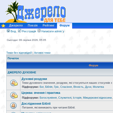
Джерело
Поезія
Рейтинг
Форум
Вхід
Реєстрація
Написати admin`у
Сьогодні: 09 серпня 2026, 05:05
Теми без відповідей
|
Активні теми
Початок
Форум
ДЖЕРЕЛО ДУХОВНЕ
Духовні роздуми
Теми духовного значення, роздуми, які стосуються наших стосунків з
Підфоруми:
Бог
,
Біблія
,
Гріх
,
Спасіння
,
Вічність
,
Духи
,
Молитва
Церква: вчення і практика
Підфоруми:
Богослужіння
,
Служителі
,
Історія
,
Міжцерковні відносини
Дослідження Біблії
Питання, які виникають при читанні Біблії.