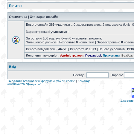
Початок
Статистика | Хто зараз онлайн
Всього онлайн
369
учасників :: 0 зареєстрованих, 2 пошукових ботів, 0
Зареєстровані учасники: -
За останні 100 год. тут були 0 учасників, зокрема:
Залишено
0
дописів | Розпочато
0
нових тем | Зареєстровано
0
новен
Всього повідомлень:
46728
| Всього тем:
1073
| Всього учасників:
1938
Пояснення кольорів ::
Адміністратори
,
Початківці
,
Прихожани
,
Безбожн
Вхід
Псевдо:
Пароль:
Видалити встановлені форумом файли cookie
|
Команда
©2006-2026 "Джерело"
|
Джерело