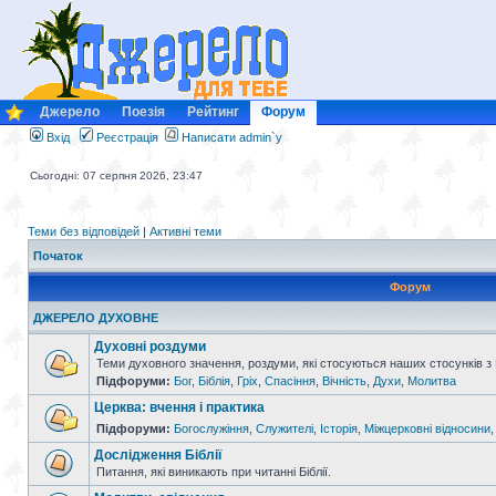
Джерело
Поезія
Рейтинг
Форум
Вхід
Реєстрація
Написати admin`у
Сьогодні: 07 серпня 2026, 23:47
Теми без відповідей
|
Активні теми
Початок
Форум
ДЖЕРЕЛО ДУХОВНЕ
Духовні роздуми
Теми духовного значення, роздуми, які стосуються наших стосунків з
Підфоруми:
Бог
,
Біблія
,
Гріх
,
Спасіння
,
Вічність
,
Духи
,
Молитва
Церква: вчення і практика
Підфоруми:
Богослужіння
,
Служителі
,
Історія
,
Міжцерковні відносини
Дослідження Біблії
Питання, які виникають при читанні Біблії.