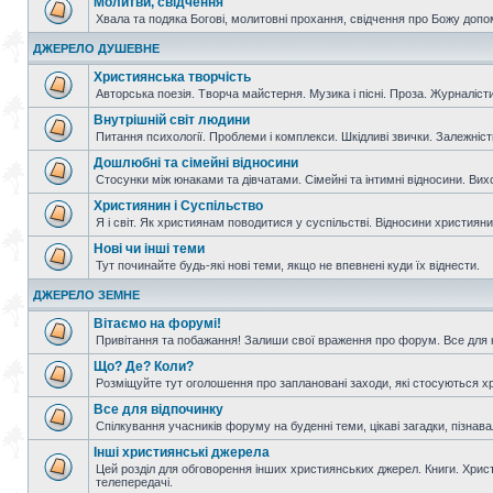
Молитви, свідчення
Хвала та подяка Богові, молитовні прохання, свідчення про Божу допо
ДЖЕРЕЛО ДУШЕВНЕ
Християнська творчість
Авторська поезія. Творча майстерня. Музика і пісні. Проза. Журналісти
Внутрішній світ людини
Питання психології. Проблеми і комплекси. Шкідливі звички. Залежніс
Дошлюбні та сімейні відносини
Стосунки між юнаками та дівчатами. Сімейні та інтимні відносини. Вих
Християнин і Суспільство
Я і світ. Як християнам поводитися у суспільстві. Відносини християнин
Нові чи інші теми
Тут починайте будь-які нові теми, якщо не впевнені куди їх віднести.
ДЖЕРЕЛО ЗЕМНЕ
Вітаємо на форумі!
Привітання та побажання! Залиши свої враження про форум. Все для н
Що? Де? Коли?
Розміщуйте тут оголошення про заплановані заходи, які стосуються христ
Все для відпочинку
Спілкування учасників форуму на буденні теми, цікаві загадки, пізнавал
Інші християнські джерела
Цей розділ для обговорення інших християнських джерел. Книги. Христи
телепередачі.