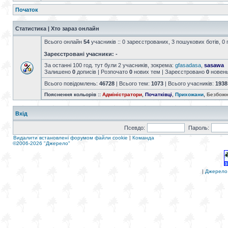
Початок
Статистика | Хто зараз онлайн
Всього онлайн
54
учасників :: 0 зареєстрованих, 3 пошукових ботів, 0 
Зареєстровані учасники: -
За останні 100 год. тут були 2 учасників, зокрема:
gfasadasa
,
sasawa
Залишено
0
дописів | Розпочато
0
нових тем | Зареєстровано
0
новен
Всього повідомлень:
46728
| Всього тем:
1073
| Всього учасників:
1938
Пояснення кольорів ::
Адміністратори
,
Початківці
,
Прихожани
,
Безбожн
Вхід
Псевдо:
Пароль:
Видалити встановлені форумом файли cookie
|
Команда
©2006-2026 "Джерело"
|
Джерело