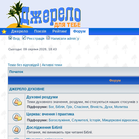
Джерело
Поезія
Рейтинг
Форум
Вхід
Реєстрація
Написати admin`у
Сьогодні: 09 серпня 2026, 18:43
Теми без відповідей
|
Активні теми
Початок
Форум
ДЖЕРЕЛО ДУХОВНЕ
Духовні роздуми
Теми духовного значення, роздуми, які стосуються наших стосунків з
Підфоруми:
Бог
,
Біблія
,
Гріх
,
Спасіння
,
Вічність
,
Духи
,
Молитва
Церква: вчення і практика
Підфоруми:
Богослужіння
,
Служителі
,
Історія
,
Міжцерковні відносини
Дослідження Біблії
Питання, які виникають при читанні Біблії.