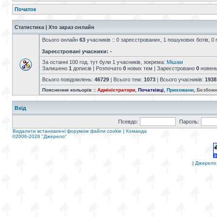
Початок
Статистика | Хто зараз онлайн
Всього онлайн
63
учасників :: 0 зареєстрованих, 1 пошукових ботів, 0 
Зареєстровані учасники: -
За останні 100 год. тут були 1 учасників, зокрема:
Мішам
Залишено
1
дописів | Розпочато
0
нових тем | Зареєстровано
0
новен
Всього повідомлень:
46729
| Всього тем:
1073
| Всього учасників:
1938
Пояснення кольорів ::
Адміністратори
,
Початківці
,
Прихожани
,
Безбожн
Вхід
Псевдо:
Пароль:
Видалити встановлені форумом файли cookie
|
Команда
©2006-2026 "Джерело"
|
Джерело