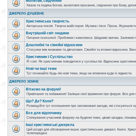
Молитви, свідчення
Хвала та подяка Богові, молитовні прохання, свідчення про Божу допо
ДЖЕРЕЛО ДУШЕВНЕ
Християнська творчість
Авторська поезія. Творча майстерня. Музика і пісні. Проза. Журналісти
Внутрішній світ людини
Питання психології. Проблеми і комплекси. Шкідливі звички. Залежніс
Дошлюбні та сімейні відносини
Стосунки між юнаками та дівчатами. Сімейні та інтимні відносини. Вих
Християнин і Суспільство
Я і світ. Як християнам поводитися у суспільстві. Відносини християнин
Нові чи інші теми
Тут починайте будь-які нові теми, якщо не впевнені куди їх віднести.
ДЖЕРЕЛО ЗЕМНЕ
Вітаємо на форумі!
Привітання та побажання! Залиши свої враження про форум. Все для н
Що? Де? Коли?
Розміщуйте тут оголошення про заплановані заходи, які стосуються христ
Все для відпочинку
Спілкування учасників форуму на буденні теми, цікаві загадки, пізнавал
Інші християнські джерела
Цей розділ для обговорення інших християнських джерел. Книги. Христи
телепередачі.