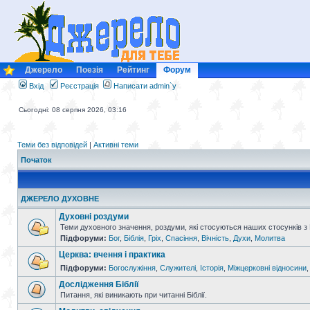
Джерело
Поезія
Рейтинг
Форум
Вхід
Реєстрація
Написати admin`у
Сьогодні: 08 серпня 2026, 03:16
Теми без відповідей
|
Активні теми
Початок
ДЖЕРЕЛО ДУХОВНЕ
Духовні роздуми
Теми духовного значення, роздуми, які стосуються наших стосунків з
Підфоруми:
Бог
,
Біблія
,
Гріх
,
Спасіння
,
Вічність
,
Духи
,
Молитва
Церква: вчення і практика
Підфоруми:
Богослужіння
,
Служителі
,
Історія
,
Міжцерковні відносини
Дослідження Біблії
Питання, які виникають при читанні Біблії.