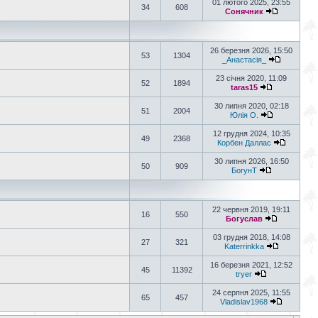
01 лютого 2025, 23:55
34
608
Сонячник
26 березня 2026, 15:50
53
1304
_Анастасія_
23 січня 2020, 11:09
52
1894
taras15
30 липня 2020, 02:18
51
2004
Юлія О.
12 грудня 2024, 10:35
49
2368
Корбен Даллас
30 липня 2026, 16:50
50
909
БогунТ
22 червня 2019, 19:11
16
550
Богуслав
03 грудня 2018, 14:08
27
321
Katerrinkka
16 березня 2021, 12:52
45
11392
tryer
24 серпня 2025, 11:55
65
457
Vladislav1968