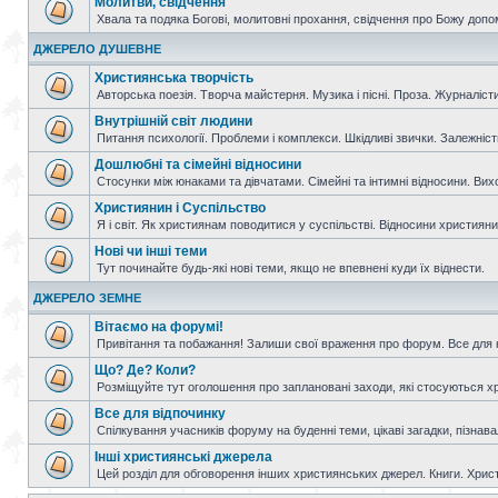
Молитви, свідчення
Хвала та подяка Богові, молитовні прохання, свідчення про Божу допо
ДЖЕРЕЛО ДУШЕВНЕ
Християнська творчість
Авторська поезія. Творча майстерня. Музика і пісні. Проза. Журналісти
Внутрішній світ людини
Питання психології. Проблеми і комплекси. Шкідливі звички. Залежніс
Дошлюбні та сімейні відносини
Стосунки між юнаками та дівчатами. Сімейні та інтимні відносини. Вих
Християнин і Суспільство
Я і світ. Як християнам поводитися у суспільстві. Відносини християнин
Нові чи інші теми
Тут починайте будь-які нові теми, якщо не впевнені куди їх віднести.
ДЖЕРЕЛО ЗЕМНЕ
Вітаємо на форумі!
Привітання та побажання! Залиши свої враження про форум. Все для н
Що? Де? Коли?
Розміщуйте тут оголошення про заплановані заходи, які стосуються христ
Все для відпочинку
Спілкування учасників форуму на буденні теми, цікаві загадки, пізнавал
Інші християнські джерела
Цей розділ для обговорення інших християнських джерел. Книги. Христи