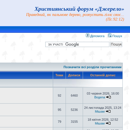
Християнський форум «Джерело»
Праведний, як пальмове дерево, розпустить гіллє своє...
(Пс.92:12)
Допомога
Пошук
Позначити всі розділи прочитаними
Теми
Дописи
Останній допис
03 червня 2026, 16:00
92
6460
Bogena
24 листопада 2025, 13:24
95
5236
Мішам
18 квітня 2026, 12:52
79
3155
Мішам