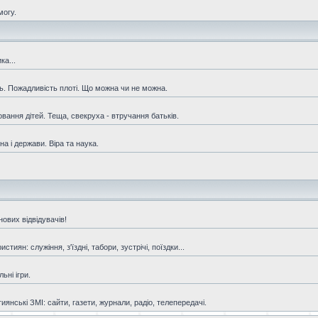
могу.
ка...
ть. Пожадливість плоті. Що можна чи не можна.
овання дітей. Теща, свекруха - втручання батьків.
а і держави. Віра та наука.
ових відвідувачів!
иян: служіння, з'їздні, табори, зустрічі, поїздки...
ьні ігри.
янські ЗМІ: сайти, газети, журнали, радіо, телепередачі.