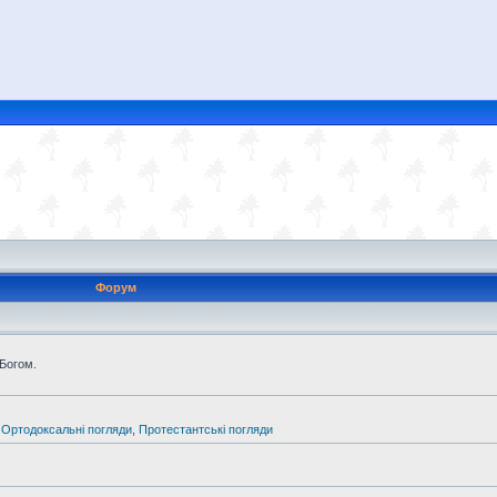
Форум
 Богом.
,
Ортодоксальні погляди
,
Протестантські погляди