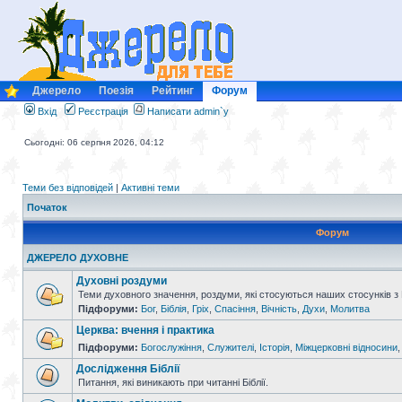
Джерело
Поезія
Рейтинг
Форум
Вхід
Реєстрація
Написати admin`у
Сьогодні: 06 серпня 2026, 04:12
Теми без відповідей
|
Активні теми
Початок
Форум
ДЖЕРЕЛО ДУХОВНЕ
Духовні роздуми
Теми духовного значення, роздуми, які стосуються наших стосунків з
Підфоруми:
Бог
,
Біблія
,
Гріх
,
Спасіння
,
Вічність
,
Духи
,
Молитва
Церква: вчення і практика
Підфоруми:
Богослужіння
,
Служителі
,
Історія
,
Міжцерковні відносини
Дослідження Біблії
Питання, які виникають при читанні Біблії.