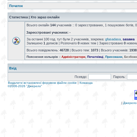
Початок
Статистика | Хто зараз онлайн
Всього онлайн
144
учасників :: 0 зареєстрованих, 1 пошукових ботів, 0
Зареєстровані учасники: -
За останні 100 год. тут були 2 учасників, зокрема:
gfasadasa
,
sasawa
Залишено
1
дописів | Розпочато
0
нових тем | Зареєстровано
0
новен
Всього повідомлень:
46728
| Всього тем:
1073
| Всього учасників:
1938
Пояснення кольорів ::
Адміністратори
,
Початківці
,
Прихожани
,
Безбожн
Вхід
Псевдо:
Пароль:
Видалити встановлені форумом файли cookie
|
Команда
©2006-2026 "Джерело"
|
Джерело