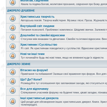
Молитви, свідчення
Хвала та подяка Богові, молитовні прохання, свідчення про Божу допо
ДЖЕРЕЛО ДУШЕВНЕ
Християнська творчість
Авторська поезія. Творча майстерня. Музика і пісні. Проза. Журналісти
Внутрішній світ людини
Питання психології. Проблеми і комплекси. Шкідливі звички. Залежніс
Дошлюбні та сімейні відносини
Стосунки між юнаками та дівчатами. Сімейні та інтимні відносини. Вих
Християнин і Суспільство
Я і світ. Як християнам поводитися у суспільстві. Відносини християнин
Нові чи інші теми
Тут починайте будь-які нові теми, якщо не впевнені куди їх віднести.
ДЖЕРЕЛО ЗЕМНЕ
Вітаємо на форумі!
Привітання та побажання! Залиши свої враження про форум. Все для н
Що? Де? Коли?
Розміщуйте тут оголошення про заплановані заходи, які стосуються христ
Все для відпочинку
Спілкування учасників форуму на буденні теми, цікаві загадки, пізнавал
Інші християнські джерела
Цей розділ для обговорення інших християнських джерел. Книги. Христи
телепередачі.