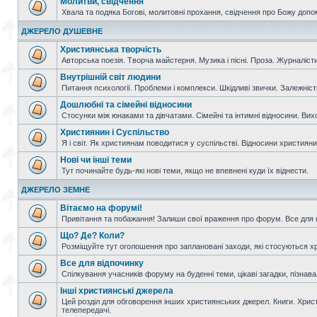
Молитви, свідчення
Хвала та подяка Богові, молитовні прохання, свідчення про Божу допо
ДЖЕРЕЛО ДУШЕВНЕ
Християнська творчість
Авторська поезія. Творча майстерня. Музика і пісні. Проза. Журналісти
Внутрішній світ людини
Питання психології. Проблеми і комплекси. Шкідливі звички. Залежніс
Дошлюбні та сімейні відносини
Стосунки між юнаками та дівчатами. Сімейні та інтимні відносини. Вих
Християнин і Суспільство
Я і світ. Як християнам поводитися у суспільстві. Відносини християнин
Нові чи інші теми
Тут починайте будь-які нові теми, якщо не впевнені куди їх віднести.
ДЖЕРЕЛО ЗЕМНЕ
Вітаємо на форумі!
Привітання та побажання! Залиши свої враження про форум. Все для н
Що? Де? Коли?
Розміщуйте тут оголошення про заплановані заходи, які стосуються христ
Все для відпочинку
Спілкування учасників форуму на буденні теми, цікаві загадки, пізнавал
Інші християнські джерела
Цей розділ для обговорення інших християнських джерел. Книги. Христи
телепередачі.