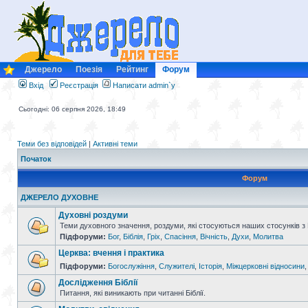
Джерело
Поезія
Рейтинг
Форум
Вхід
Реєстрація
Написати admin`у
Сьогодні: 06 серпня 2026, 18:49
Теми без відповідей
|
Активні теми
Початок
Форум
ДЖЕРЕЛО ДУХОВНЕ
Духовні роздуми
Теми духовного значення, роздуми, які стосуються наших стосунків з
Підфоруми:
Бог
,
Біблія
,
Гріх
,
Спасіння
,
Вічність
,
Духи
,
Молитва
Церква: вчення і практика
Підфоруми:
Богослужіння
,
Служителі
,
Історія
,
Міжцерковні відносини
Дослідження Біблії
Питання, які виникають при читанні Біблії.