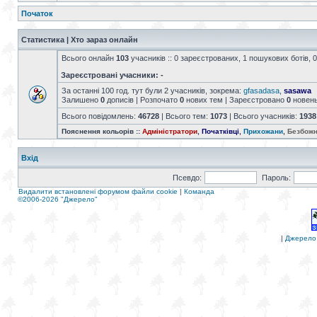
Початок
Статистика | Хто зараз онлайн
Всього онлайн
103
учасників :: 0 зареєстрованих, 1 пошукових ботів, 0
Зареєстровані учасники: -
За останні 100 год. тут були 2 учасників, зокрема:
gfasadasa
,
sasawa
Залишено
0
дописів | Розпочато
0
нових тем | Зареєстровано
0
новен
Всього повідомлень:
46728
| Всього тем:
1073
| Всього учасників:
1938
Пояснення кольорів ::
Адміністратори
,
Початківці
,
Прихожани
,
Безбожн
Вхід
Псевдо:
Пароль:
Видалити встановлені форумом файли cookie
|
Команда
©2006-2026 "Джерело"
|
Джерело