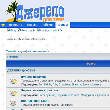
Джерело
Поезія
Рейтинг
Форум
Вхід
Реєстрація
Написати admin`у
Сьогодні: 07 серпня 2026, 10:45
Теми без відповідей
|
Активні теми
Початок
Форум
ДЖЕРЕЛО ДУХОВНЕ
Духовні роздуми
Теми духовного значення, роздуми, які стосуються наших стосунків з
Підфоруми:
Бог
,
Біблія
,
Гріх
,
Спасіння
,
Вічність
,
Духи
,
Молитва
Церква: вчення і практика
Підфоруми:
Богослужіння
,
Служителі
,
Історія
,
Міжцерковні відносини
Дослідження Біблії
Питання, які виникають при читанні Біблії.