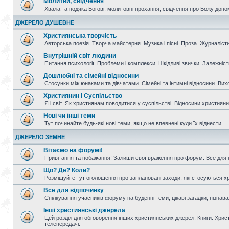
Молитви, свідчення
Хвала та подяка Богові, молитовні прохання, свідчення про Божу допо
ДЖЕРЕЛО ДУШЕВНЕ
Християнська творчість
Авторська поезія. Творча майстерня. Музика і пісні. Проза. Журналісти
Внутрішній світ людини
Питання психології. Проблеми і комплекси. Шкідливі звички. Залежніс
Дошлюбні та сімейні відносини
Стосунки між юнаками та дівчатами. Сімейні та інтимні відносини. Вих
Християнин і Суспільство
Я і світ. Як християнам поводитися у суспільстві. Відносини християнин
Нові чи інші теми
Тут починайте будь-які нові теми, якщо не впевнені куди їх віднести.
ДЖЕРЕЛО ЗЕМНЕ
Вітаємо на форумі!
Привітання та побажання! Залиши свої враження про форум. Все для н
Що? Де? Коли?
Розміщуйте тут оголошення про заплановані заходи, які стосуються христ
Все для відпочинку
Спілкування учасників форуму на буденні теми, цікаві загадки, пізнавал
Інші християнські джерела
Цей розділ для обговорення інших християнських джерел. Книги. Христи
телепередачі.