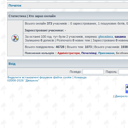
Початок
Статистика | Хто зараз онлайн
Всього онлайн
373
учасників :: 0 зареєстрованих, 1 пошукових ботів, 0
Зареєстровані учасники: -
За останні 100 год. тут були 2 учасників, зокрема:
gfasadasa
,
sasawa
Залишено
0
дописів | Розпочато
0
нових тем | Зареєстровано
0
новен
Всього повідомлень:
46728
| Всього тем:
1073
| Всього учасників:
1938
Пояснення кольорів ::
Адміністратори
,
Початківці
,
Прихожани
,
Безбожн
Вхід
Псевдо:
Пароль:
Видалити встановлені форумом файли cookie
|
Команда
©2006-2026 "Джерело"
|
Джерело