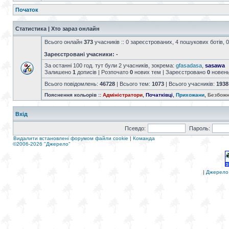
Початок
Статистика | Хто зараз онлайн
Всього онлайн
373
учасників :: 0 зареєстрованих, 4 пошукових ботів, 0
Зареєстровані учасники: -
За останні 100 год. тут були 2 учасників, зокрема:
gfasadasa
,
sasawa
Залишено
1
дописів | Розпочато
0
нових тем | Зареєстровано
0
новен
Всього повідомлень:
46728
| Всього тем:
1073
| Всього учасників:
1938
Пояснення кольорів ::
Адміністратори
,
Початківці
,
Прихожани
,
Безбожн
Вхід
Псевдо:
Пароль:
Видалити встановлені форумом файли cookie
|
Команда
©2006-2026 "Джерело"
|
Джерело