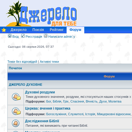
Джерело
Поезія
Рейтинг
Форум
Вхід
Реєстрація
Написати admin`у
Сьогодні: 06 серпня 2026, 07:37
Теми без відповідей
|
Активні теми
Початок
Форум
ДЖЕРЕЛО ДУХОВНЕ
Духовні роздуми
Теми духовного значення, роздуми, які стосуються наших стосунків з
Підфоруми:
Бог
,
Біблія
,
Гріх
,
Спасіння
,
Вічність
,
Духи
,
Молитва
Церква: вчення і практика
Підфоруми:
Богослужіння
,
Служителі
,
Історія
,
Міжцерковні відносини
Дослідження Біблії
Питання, які виникають при читанні Біблії.