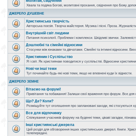
Молитви, свідчення
Хвала та подяка Богові, молитовні прохання, свідчення про Божу допо
ДЖЕРЕЛО ДУШЕВНЕ
Християнська творчість
Авторська поезія. Творча майстерня. Музика і пісні. Проза. Журналісти
Внутрішній світ людини
Питання психології. Проблеми і комплекси. Шкідливі звички. Залежніс
Дошлюбні та сімейні відносини
Стосунки між юнаками та дівчатами. Сімейні та інтимні відносини. Вих
Християнин і Суспільство
Я і світ. Як християнам поводитися у суспільстві. Відносини християнин
Нові чи інші теми
Тут починайте будь-які нові теми, якщо не впевнені куди їх віднести.
ДЖЕРЕЛО ЗЕМНЕ
Вітаємо на форумі!
Привітання та побажання! Залиши свої враження про форум. Все для н
Що? Де? Коли?
Розміщуйте тут оголошення про заплановані заходи, які стосуються христ
Все для відпочинку
Спілкування учасників форуму на буденні теми, цікаві загадки, пізнавал
Інші християнські джерела
Цей розділ для обговорення інших християнських джерел. Книги. Христи
телепередачі.