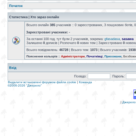
Початок
Статистика | Хто зараз онлайн
Всього онлайн
385
учасників :: 0 зареєстрованих, 3 пошукових ботів, 0
Зареєстровані учасники: -
За останні 100 год. тут були 2 учасників, зокрема:
gfasadasa
,
sasawa
Залишено
0
дописів | Розпочато
0
нових тем | Зареєстровано
0
новен
Всього повідомлень:
46728
| Всього тем:
1073
| Всього учасників:
1938
Пояснення кольорів ::
Адміністратори
,
Початківці
,
Прихожани
,
Безбожн
Вхід
Псевдо:
Пароль:
Видалити встановлені форумом файли cookie
|
Команда
©2006-2026 "Джерело"
|
Джерело