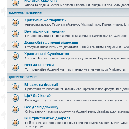
Молитви, свідчення
Хвала та подяка Богові, молитовні прохання, свідчення про Божу допо
ДЖЕРЕЛО ДУШЕВНЕ
Християнська творчість
Авторська поезія. Творча майстерня. Музика і пісні. Проза. Журналісти
Внутрішній світ людини
Питання психології. Проблеми і комплекси. Шкідливі звички. Залежніс
Дошлюбні та сімейні відносини
Стосунки між юнаками та дівчатами. Сімейні та інтимні відносини. Вих
Християнин і Суспільство
Я і світ. Як християнам поводитися у суспільстві. Відносини християнин
Нові чи інші теми
Тут починайте будь-які нові теми, якщо не впевнені куди їх віднести.
ДЖЕРЕЛО ЗЕМНЕ
Вітаємо на форумі!
Привітання та побажання! Залиши свої враження про форум. Все для н
Що? Де? Коли?
Розміщуйте тут оголошення про заплановані заходи, які стосуються христ
Все для відпочинку
Спілкування учасників форуму на буденні теми, цікаві загадки, пізнавал
Інші християнські джерела
Цей розділ для обговорення інших християнських джерел. Книги. Христи
телепередачі.