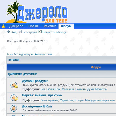
Джерело
Поезія
Рейтинг
Форум
Вхід
Реєстрація
Написати admin`у
Сьогодні: 06 серпня 2026, 21:18
Теми без відповідей
|
Активні теми
Початок
Форум
ДЖЕРЕЛО ДУХОВНЕ
Духовні роздуми
Теми духовного значення, роздуми, які стосуються наших стосунків з
Підфоруми:
Бог
,
Біблія
,
Гріх
,
Спасіння
,
Вічність
,
Духи
,
Молитва
Церква: вчення і практика
Підфоруми:
Богослужіння
,
Служителі
,
Історія
,
Міжцерковні відносини
Дослідження Біблії
Питання, які виникають при читанні Біблії.