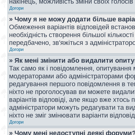
накінець, можливість зміни своїх голосі
Догори
» Чому я не можу додати більше варі
Обмеження варіантів відповідей встано
необхідність створення більшої кількості
передбачено, зв'яжіться з адміністратор
Догори
» Як мені змінити або видалити опит
Так само як і повідомлення, опитування
модераторами або адміністраторами фор
редагування першого повідомлення в тем
ніхто не проголосував ви можете видали
варіантів відповіді, але якщо вже хтось
адміністратори можуть редагувати та ви
ніхто не зміг змінювати варіанти відповід
Догори
» Чому мені недоступні деякі форуми