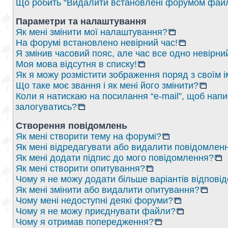
Що робить “Видалити встановлені форумом файл
Параметри та налаштування
Як мені змінити мої налаштування?
На форумі встановлено невірний час!
Я змінив часовий пояс, але час все одно невірни
Моя мова відсутня в списку!
Як я можу розмістити зображення поряд з своїм 
Що таке моє звання і як мені його змінити?
Коли я натискаю на посилання “e-mail”, щоб напи
залогуватись?
Створення повідомлень
Як мені створити тему на форумі?
Як мені відредагувати або видалити повідомлен
Як мені додати підпис до мого повідомлення?
Як мені створити опитування?
Чому я не можу додати більше варіантів відпові
Як мені змінити або видалити опитування?
Чому мені недоступні деякі форуми?
Чому я не можу приєднувати файли?
Чому я отримав попередження?