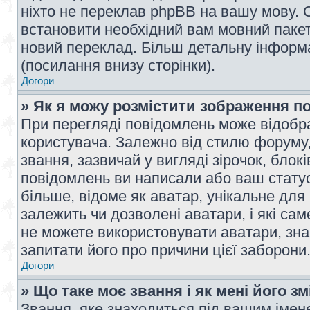
ніхто не переклав phpBB на вашу мову. 
встановити необхідний вам мовний пакет,
новий переклад. Більш детальну інформ
(посилання внизу сторінки).
Догори
» Як я можу розмістити зображення п
При перегляді повідомлень може відобр
користувача. Залежно від стилю форуму
звання, зазвичай у вигляді зірочок, блокі
повідомлень ви написали або ваш статус
більше, відоме як аватар, унікальне для
залежить чи дозволені аватари, і які с
не можете використовувати аватари, зна
запитати його про причини цієї заборони
Догори
» Що таке моє звання і як мені його з
Звання, яке знаходиться під вашим імене