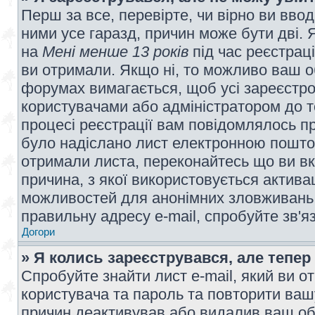
Перш за все, перевірте, чи вірно ви вво
ними усе гаразд, причин може бути дві.
на
Мені менше 13 років
під час реєстраці
ви отримали. Якщо ні, то можливо ваш о
форумах вимагається, щоб усі зареєстров
користувачами або адміністратором до т
процесі реєстрації вам повідомлялось пр
було надіслано лист електронною поштою
отримали листа, переконайтесь що ви вк
причина, з якої використовується актива
можливостей для анонімних зловживань 
правильну адресу e-mail, спробуйте зв'я
Догори
» Я колись зареєструвався, але тепер
Спробуйте знайти лист e-mail, який ви от
користувача та пароль та повторити ваш
причин деактивував або видалив ваш обл