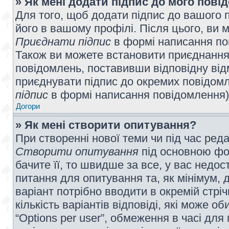
» Як мені додати підпис до мого пов
Для того, щоб додати підпис до вашого 
його в вашому профілі. Після цього, ви 
Приєднати підпис
в формі написання по
Також ви можете встановити приєднання
повідомлень, поставивши відповідну від
приєднувати підпис до окремих повідомл
підпис
в формі написання повідомлення)
Догори
» Як мені створити опитування?
При створенні нової теми чи під час ред
Створити опитування
під основною фо
бачите її, то швидше за все, у вас недо
питання для опитування та, як мінімум, д
варіант потрібно вводити в окремій стріч
кількість варіантів відповіді, які може 
“Options per user”, обмеження в часі для 