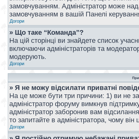
замовчуванням. Адміністратор може над
замовчуванням в вашій Панелі керуванн
Догори
» Що таке “Команда”?
На цій сторінці ви знайдете список учас
включаючи адміністраторів та модератор
модерують.
Догори
При
» Я не можу відсилати приватні пові
На це може бути три причини: 1) ви не з
адміністратор форуму вимкнув підтримку
адміністратор заборонив вам відсиланн
то запитайте в адміністратора, чому він 
Догори
» Я постійно отримую небажані прива