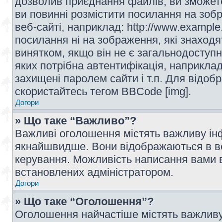
дозволив приєднання файлів, ви зможет
ви повинні розмістити посилання на зоб
веб-сайті, наприклад: http://www.example
посилання ні на зображення, які знаход
винятком, якщо він не є загальнодоступн
яких потрібна автентифікація, наприклад,
захищені паролем сайти і т.п. Для відо
скористайтесь тегом BBCode [img].
Догори
» Що таке “Важливо”?
Важливі оголошення містять важливу інф
якнайшвидше. Вони відображаються в ве
керування. Можливість написання вами 
встановлених адміністратором.
Догори
» Що таке “Оголошення”?
Оголошення найчастіше містять важливу