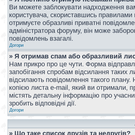
Ви можете заблокувати надходження вам
користувача, скориставшись правилами 
отримуєте образливі приватні повідомлен
адміністратора форуму, він може забор
повідомлень взагалі.
Догори
» Я отримав спам або образливий лис
Нам прикро про це чути. Форма відправл
запобігання спробам відсилання таких лис
відсилають повідомлення такого плану. 
копією листа e-mail, який ви отримали, 
містять детальну інформацію про учасник
зробить відповідні дії.
Догори
» Що таке список друзів та недругів?