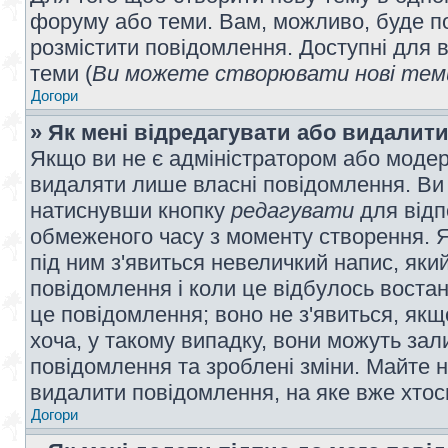
форуму або теми. Вам, можливо, буде по
розмістити повідомлення. Доступні для в
теми (
Ви можете створювати нові теми
Догори
» Як мені відредагувати або видалит
Якщо ви не є адміністратором або модер
видаляти лише власні повідомлення. Ви
натиснувши кнопку
редагувати
для відп
обмеженого часу з моменту створення. Я
під ним з'явиться невеличкий напис, який
повідомлення і коли це відбулось востан
це повідомлення; воно не з'явиться, як
хоча, у такому випадку, вони можуть за
повідомлення та зроблені зміни. Майте н
видалити повідомлення, на яке вже хтось
Догори