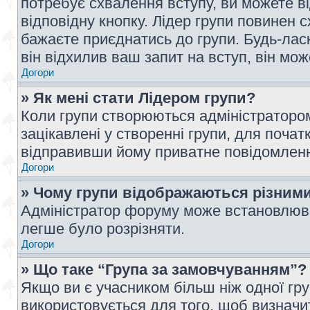
потребує схвалення вступу, ви можете ві
відповідну кнопку. Лідер групи повинен 
бажаєте приєднатись до групи. Будь-ласк
він відхилив ваш запит на вступ, він мож
Догори
» Як мені стати Лідером групи?
Коли групи створюються адміністратором
зацікавлені у створенні групи, для почат
відправивши йому приватне повідомлен
Догори
» Чому групи відображаються різним
Адміністратор форуму може встановлюва
легше було розрізняти.
Догори
» Що таке “Група за замовчуванням”?
Якщо ви є учасником більш ніж одної гр
використовується для того, щоб визначит