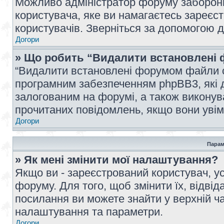
Можливо адміністратор форуму заборонив
користувача, яке ви намагаєтесь зареєст
користувачів. Зверніться за допомогою 
Догори
» Що робить “Видалити встановлені 
“Видалити встановлені форумом файли co
програмним забезпеченням phpBB3, які 
залогованим на форумі, а також виконува
прочитаних повідомлень, якщо вони увім
Догори
Парам
» Як мені змінити мої налаштування?
Якщо ви - зареєстрований користувач, ус
форуму. Для того, щоб змінити їх, відві
посилання ви можете знайти у верхній ча
налаштування та параметри.
Догори