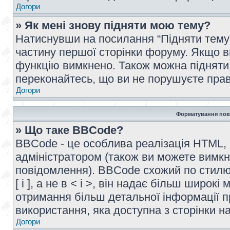
Догори
» Як мені знову підняти мою тему?
Натиснувши на посилання “Підняти тему” 
частину першої сторінки форуму. Якщо в
функцію вимкнено. Також можна підняти 
переконайтесь, що ви не порушуєте прав
Догори
Форматування пов
» Що таке BBCode?
BBCode - це особлива реалізація HTML,
адміністратором (також ви можете вимкн
повідомлення). BBCode схожий по стилю
[ і ], а не в < і >, він надає більш широ
отримання більш детальної інформації п
використання, яка доступна з сторінки 
Догори