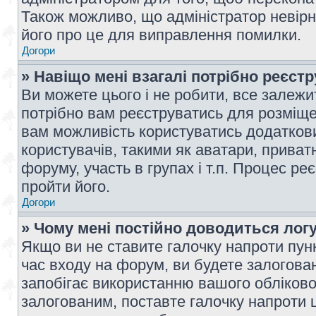
Також можливо, що адміністратор невірн
його про це для виправлення помилки.
Догори
» Навіщо мені взагалі потрібно реєст
Ви можете цього і не робити, все залежит
потрібно вам реєструватись для розміщен
вам можливість користуватись додаткови
користувачів, такими як аватари, приват
форуму, участь в групах і т.п. Процес ре
пройти його.
Догори
» Чому мені постійно доводиться лог
Якщо ви не ставите галочку напроти пун
час входу на форум, ви будете залогова
запобігає використанню вашого обліков
залогованим, поставте галочку напроти ц