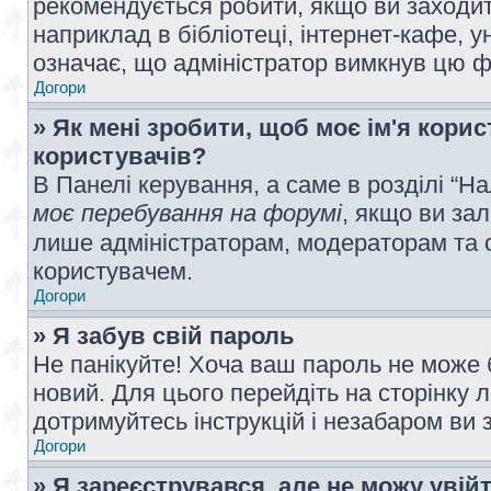
рекомендується робити, якщо ви заходит
наприклад в бібліотеці, інтернет-кафе, ун
означає, що адміністратор вимкнув цю ф
Догори
» Як мені зробити, щоб моє ім'я кори
користувачів?
В Панелі керування, а саме в розділі “
моє перебування на форумі
, якщо ви за
лише адміністраторам, модераторам та 
користувачем.
Догори
» Я забув свій пароль
Не панікуйте! Хоча ваш пароль не може 
новий. Для цього перейдіть на сторінку 
дотримуйтесь інструкцій і незабаром ви 
Догори
» Я зареєструвався, але не можу увій