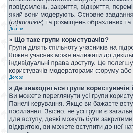
повідомлень, закриття, відкриття, перем
який вони модерують. Основне завдання 
(
офтопіків
) та розміщень образливих та
Догори
» Що таке групи користувачів?
Групи ділять спільноту учасників на під
Кожен учасник може належати до декілько
індивідуальні права доступу. Це полегшу
користувачів модераторами форуму або н
Догори
» Де знаходяться групи користувачів і
Ви можете переглянути усі групи користу
Панелі керування. Якщо ви бажаєте вступ
посилання. Звісно, не усі групи є загал
для вступу, деякі можуть бути закритими
відкритою, ви можете вступити до неї на