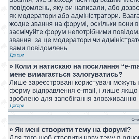
повідомлень, яку ви написали, або дозво
як модератори або адміністратори. Взаг
жодне звання на форумі, оскільки вони 
засмічуйте форум непотрібними повідомл
звання, за це модератори чи адміністра
вами повідомлень.
Догори
» Коли я натискаю на посилання “e-ma
мене вимагається залогуватись?
Лише зареєстровані користувачі можуть 
форму відправлення e-mail, і лише якщо
зроблено для запобігання зловживанню
Догори
Ств
» Як мені створити тему на форумі?
Для того щоб створити нову тему в одному