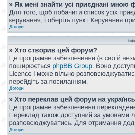
» Як мені знайти усі приєднані мною
Для того, щоб побачити список усіх при
керування, і оберіть пункт Керування п
Догори
Інф
» Хто створив цей форум?
Це програмне забезпечення (в своїй незм
поширюється
phpBB Group
. Воно доступ
Licence і може вільно розповсюджуватис
перейдіть за посиланням.
Догори
» Хто переклав цей форум на українс
Це програмне забезпечення перекладен
Переклад також доступний за умовами ліц
розповсюджуватись. Для отримання дода
Догори