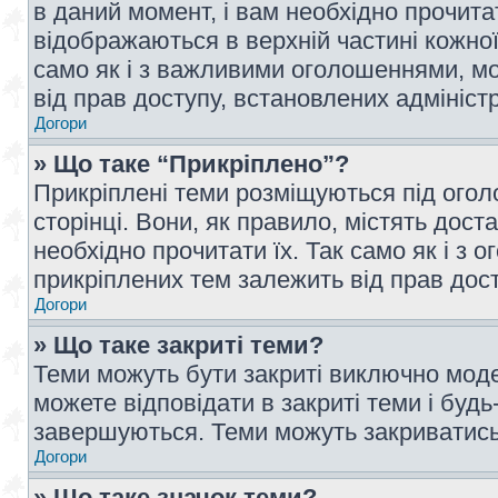
в даний момент, і вам необхідно прочи
відображаються в верхній частині кожної
само як і з важливими оголошеннями, м
від прав доступу, встановлених адмініс
Догори
» Що таке “Прикріплено”?
Прикріплені теми розміщуються під ого
сторінці. Вони, як правило, містять дос
необхідно прочитати їх. Так само як і з
прикріплених тем залежить від прав дос
Догори
» Що таке закриті теми?
Теми можуть бути закриті виключно мод
можете відповідати в закриті теми і буд
завершуються. Теми можуть закриватись 
Догори
» Що таке значок теми?