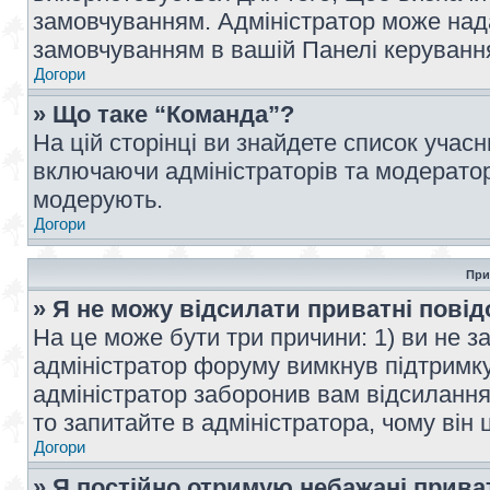
замовчуванням. Адміністратор може над
замовчуванням в вашій Панелі керуванн
Догори
» Що таке “Команда”?
На цій сторінці ви знайдете список учас
включаючи адміністраторів та модератор
модерують.
Догори
При
» Я не можу відсилати приватні пові
На це може бути три причини: 1) ви не з
адміністратор форуму вимкнув підтримку
адміністратор заборонив вам відсиланн
то запитайте в адміністратора, чому він 
Догори
» Я постійно отримую небажані прива