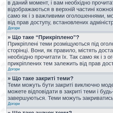
в даний момент, і вам необхідно прочи
відображаються в верхній частині кожної
само як і з важливими оголошеннями, м
від прав доступу, встановлених адмініс
Догори
» Що таке “Прикріплено”?
Прикріплені теми розміщуються під ого
сторінці. Вони, як правило, містять дос
необхідно прочитати їх. Так само як і з
прикріплених тем залежить від прав дос
Догори
» Що таке закриті теми?
Теми можуть бути закриті виключно мод
можете відповідати в закриті теми і буд
завершуються. Теми можуть закриватись 
Догори
» Що таке значок теми?