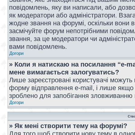
повідомлень, яку ви написали, або дозво
як модератори або адміністратори. Взаг
жодне звання на форумі, оскільки вони 
засмічуйте форум непотрібними повідомл
звання, за це модератори чи адміністра
вами повідомлень.
Догори
» Коли я натискаю на посилання “e-ma
мене вимагається залогуватись?
Лише зареєстровані користувачі можуть 
форму відправлення e-mail, і лише якщо
зроблено для запобігання зловживанню
Догори
Ств
» Як мені створити тему на форумі?
Для того щоб створити нову тему в одному