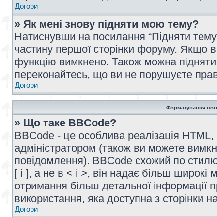
Догори
» Як мені знову підняти мою тему?
Натиснувши на посилання “Підняти тему” 
частину першої сторінки форуму. Якщо в
функцію вимкнено. Також можна підняти 
переконайтесь, що ви не порушуєте прав
Догори
Форматування пов
» Що таке BBCode?
BBCode - це особлива реалізація HTML,
адміністратором (також ви можете вимкн
повідомлення). BBCode схожий по стилю
[ і ], а не в < і >, він надає більш широ
отримання більш детальної інформації п
використання, яка доступна з сторінки 
Догори