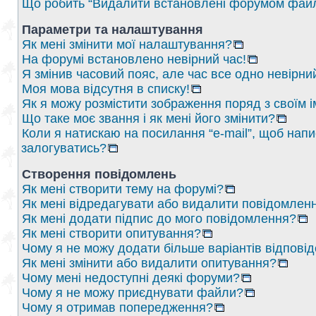
Що робить “Видалити встановлені форумом файл
Параметри та налаштування
Як мені змінити мої налаштування?
На форумі встановлено невірний час!
Я змінив часовий пояс, але час все одно невірни
Моя мова відсутня в списку!
Як я можу розмістити зображення поряд з своїм 
Що таке моє звання і як мені його змінити?
Коли я натискаю на посилання “e-mail”, щоб напи
залогуватись?
Створення повідомлень
Як мені створити тему на форумі?
Як мені відредагувати або видалити повідомлен
Як мені додати підпис до мого повідомлення?
Як мені створити опитування?
Чому я не можу додати більше варіантів відпові
Як мені змінити або видалити опитування?
Чому мені недоступні деякі форуми?
Чому я не можу приєднувати файли?
Чому я отримав попередження?