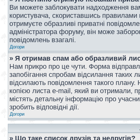
Ви можете заблокувати надходження вам
користувача, скориставшись правилами 
отримуєте образливі приватні повідомлен
адміністратора форуму, він може забор
повідомлень взагалі.
Догори
» Я отримав спам або образливий лис
Нам прикро про це чути. Форма відправл
запобігання спробам відсилання таких лис
відсилають повідомлення такого плану. 
копією листа e-mail, який ви отримали, 
містять детальну інформацію про учасник
зробить відповідні дії.
Догори
» Що таке список друзів та недругів?