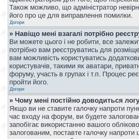
Також можливо, що адміністратор невірн
його про це для виправлення помилки.
Догори
» Навіщо мені взагалі потрібно реєст
Ви можете цього і не робити, все залежит
потрібно вам реєструватись для розміщен
вам можливість користуватись додаткови
користувачів, такими як аватари, приват
форуму, участь в групах і т.п. Процес ре
пройти його.
Догори
» Чому мені постійно доводиться лог
Якщо ви не ставите галочку напроти пун
час входу на форум, ви будете залогова
запобігає використанню вашого обліков
залогованим, поставте галочку напроти ц