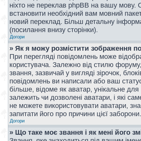
ніхто не переклав phpBB на вашу мову. 
встановити необхідний вам мовний пакет,
новий переклад. Більш детальну інформ
(посилання внизу сторінки).
Догори
» Як я можу розмістити зображення п
При перегляді повідомлень може відобр
користувача. Залежно від стилю форуму
звання, зазвичай у вигляді зірочок, блокі
повідомлень ви написали або ваш статус
більше, відоме як аватар, унікальне для
залежить чи дозволені аватари, і які с
не можете використовувати аватари, зна
запитати його про причини цієї заборони
Догори
» Що таке моє звання і як мені його з
Звання, яке знаходиться під вашим імене