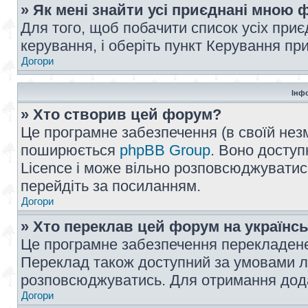
» Як мені знайти усі приєднані мною
Для того, щоб побачити список усіх при
керування, і оберіть пункт Керування п
Догори
Інф
» Хто створив цей форум?
Це програмне забезпечення (в своїй незм
поширюється
phpBB Group
. Воно доступ
Licence і може вільно розповсюджуватис
перейдіть за посиланням.
Догори
» Хто переклав цей форум на українс
Це програмне забезпечення перекладен
Переклад також доступний за умовами ліц
розповсюджуватись. Для отримання дода
Догори