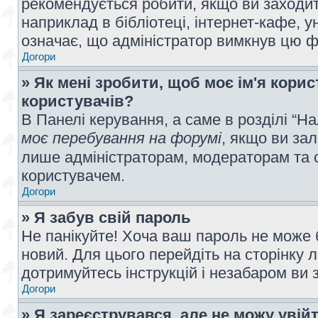
рекомендується робити, якщо ви заходит
наприклад в бібліотеці, інтернет-кафе, ун
означає, що адміністратор вимкнув цю ф
Догори
» Як мені зробити, щоб моє ім'я кори
користувачів?
В Панелі керування, а саме в розділі “
моє перебування на форумі
, якщо ви за
лише адміністраторам, модераторам та 
користувачем.
Догори
» Я забув свій пароль
Не панікуйте! Хоча ваш пароль не може 
новий. Для цього перейдіть на сторінку 
дотримуйтесь інструкцій і незабаром ви 
Догори
» Я зареєструвався, але не можу увій