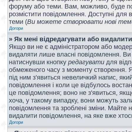
форуму або теми. Вам, можливо, буде по
розмістити повідомлення. Доступні для в
теми (
Ви можете створювати нові теми
Догори
» Як мені відредагувати або видалит
Якщо ви не є адміністратором або модер
видаляти лише власні повідомлення. Ви
натиснувши кнопку
редагувати
для відп
обмеженого часу з моменту створення. Я
під ним з'явиться невеличкий напис, який
повідомлення і коли це відбулось востан
це повідомлення; воно не з'явиться, як
хоча, у такому випадку, вони можуть за
повідомлення та зроблені зміни. Майте н
видалити повідомлення, на яке вже хтось
Догори