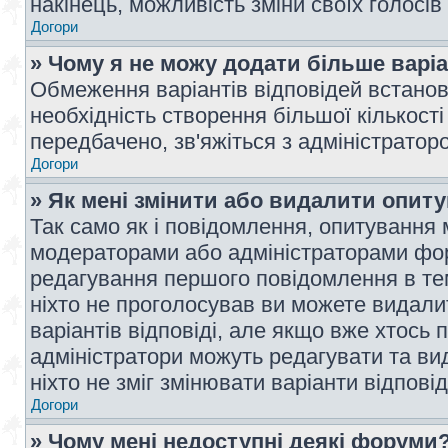
накінець, можливість зміни своїх голосі
Догори
» Чому я не можу додати більше варі
Обмеження варіантів відповідей встано
необхідність створення більшої кількості
передбачено, зв'яжіться з адміністратор
Догори
» Як мені змінити або видалити опит
Так само як і повідомлення, опитування
модераторами або адміністраторами фор
редагування першого повідомлення в тем
ніхто не проголосував ви можете видали
варіантів відповіді, але якщо вже хтось
адміністратори можуть редагувати та ви
ніхто не зміг змінювати варіанти відповід
Догори
» Чому мені недоступні деякі форуми