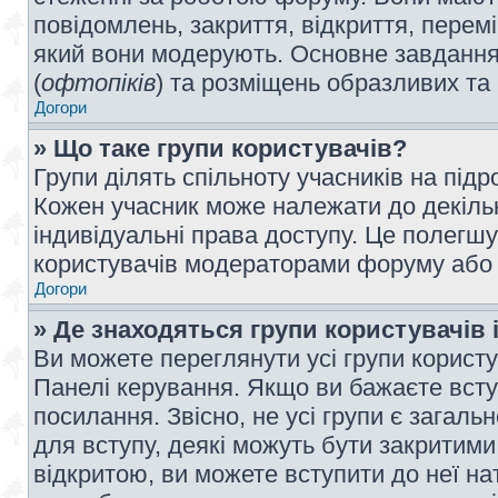
повідомлень, закриття, відкриття, перем
який вони модерують. Основне завдання 
(
офтопіків
) та розміщень образливих та
Догори
» Що таке групи користувачів?
Групи ділять спільноту учасників на під
Кожен учасник може належати до декілько
індивідуальні права доступу. Це полегшу
користувачів модераторами форуму або н
Догори
» Де знаходяться групи користувачів і
Ви можете переглянути усі групи користу
Панелі керування. Якщо ви бажаєте вступ
посилання. Звісно, не усі групи є загал
для вступу, деякі можуть бути закритими
відкритою, ви можете вступити до неї на