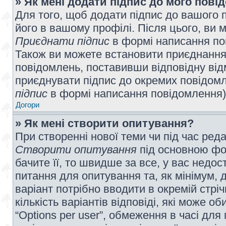
» Як мені додати підпис до мого пов
Для того, щоб додати підпис до вашого 
його в вашому профілі. Після цього, ви 
Приєднати підпис
в формі написання по
Також ви можете встановити приєднання
повідомлень, поставивши відповідну від
приєднувати підпис до окремих повідомл
підпис
в формі написання повідомлення)
Догори
» Як мені створити опитування?
При створенні нової теми чи під час ред
Створити опитування
під основною фо
бачите її, то швидше за все, у вас недо
питання для опитування та, як мінімум, д
варіант потрібно вводити в окремій стріч
кількість варіантів відповіді, які може 
“Options per user”, обмеження в часі для 