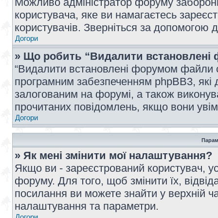
Можливо адміністратор форуму заборонив
користувача, яке ви намагаєтесь зареєст
користувачів. Зверніться за допомогою 
Догори
» Що робить “Видалити встановлені 
“Видалити встановлені форумом файли co
програмним забезпеченням phpBB3, які 
залогованим на форумі, а також виконува
прочитаних повідомлень, якщо вони увім
Догори
Парам
» Як мені змінити мої налаштування?
Якщо ви - зареєстрований користувач, ус
форуму. Для того, щоб змінити їх, відві
посилання ви можете знайти у верхній ча
налаштування та параметри.
Догори