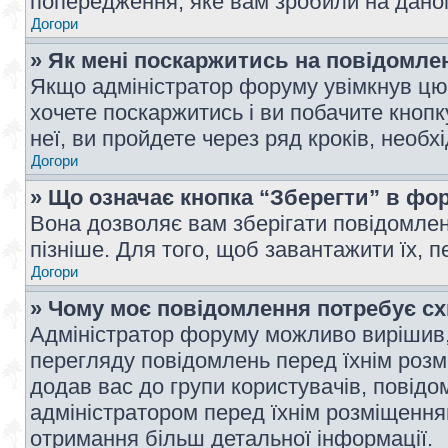
попередження, яке вам зробили на даном
Догори
» Як мені поскаржитись на повідомл
Якщо адміністратор форуму увімкнув цю 
хочете поскаржитись і ви побачите кноп
неї, ви пройдете через ряд кроків, необ
Догори
» Що означає кнопка “Зберегти” в фо
Вона дозволяє вам зберігати повідомлен
пізніше. Для того, щоб завантажити їх, 
Догори
» Чому моє повідомлення потребує с
Адміністратор форуму можливо вирішив,
перегляду повідомлень перед їхнім роз
додав вас до групи користувачів, повід
адміністратором перед їхнім розміщенням
отримання більш детальної інформації.