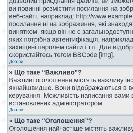
дозволив приєднання файлів, ви зможет
ви повинні розмістити посилання на зоб
веб-сайті, наприклад: http://www.example
посилання ні на зображення, які знаход
винятком, якщо він не є загальнодоступн
яких потрібна автентифікація, наприклад,
захищені паролем сайти і т.п. Для відо
скористайтесь тегом BBCode [img].
Догори
» Що таке “Важливо”?
Важливі оголошення містять важливу інф
якнайшвидше. Вони відображаються в ве
керування. Можливість написання вами 
встановлених адміністратором.
Догори
» Що таке “Оголошення”?
Оголошення найчастіше містять важливу