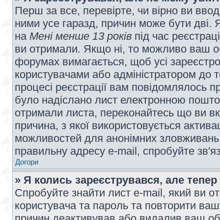
Перш за все, перевірте, чи вірно ви вво
ними усе гаразд, причин може бути дві.
на
Мені менше 13 років
під час реєстраці
ви отримали. Якщо ні, то можливо ваш о
форумах вимагається, щоб усі зареєстров
користувачами або адміністратором до т
процесі реєстрації вам повідомлялось пр
було надіслано лист електронною поштою
отримали листа, переконайтесь що ви вк
причина, з якої використовується актива
можливостей для анонімних зловживань 
правильну адресу e-mail, спробуйте зв'я
Догори
» Я колись зареєструвався, але тепер
Спробуйте знайти лист e-mail, який ви от
користувача та пароль та повторити ваш
причин деактивував або видалив ваш обл