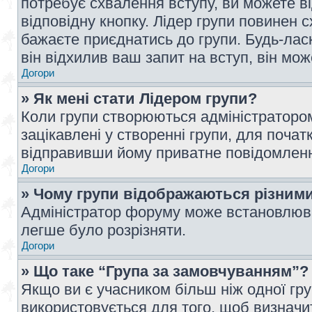
потребує схвалення вступу, ви можете ві
відповідну кнопку. Лідер групи повинен 
бажаєте приєднатись до групи. Будь-ласк
він відхилив ваш запит на вступ, він мож
Догори
» Як мені стати Лідером групи?
Коли групи створюються адміністратором
зацікавлені у створенні групи, для почат
відправивши йому приватне повідомлен
Догори
» Чому групи відображаються різним
Адміністратор форуму може встановлюва
легше було розрізняти.
Догори
» Що таке “Група за замовчуванням”?
Якщо ви є учасником більш ніж одної гр
використовується для того, щоб визначит