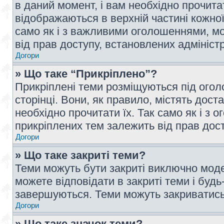
в даний момент, і вам необхідно прочи
відображаються в верхній частині кожної
само як і з важливими оголошеннями, м
від прав доступу, встановлених адмініс
Догори
» Що таке “Прикріплено”?
Прикріплені теми розміщуються під ого
сторінці. Вони, як правило, містять дос
необхідно прочитати їх. Так само як і з
прикріплених тем залежить від прав дос
Догори
» Що таке закриті теми?
Теми можуть бути закриті виключно мод
можете відповідати в закриті теми і буд
завершуються. Теми можуть закриватись 
Догори
» Що таке значок теми?