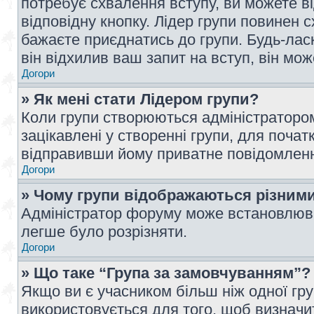
потребує схвалення вступу, ви можете ві
відповідну кнопку. Лідер групи повинен 
бажаєте приєднатись до групи. Будь-ласк
він відхилив ваш запит на вступ, він мож
Догори
» Як мені стати Лідером групи?
Коли групи створюються адміністратором
зацікавлені у створенні групи, для почат
відправивши йому приватне повідомлен
Догори
» Чому групи відображаються різним
Адміністратор форуму може встановлюва
легше було розрізняти.
Догори
» Що таке “Група за замовчуванням”?
Якщо ви є учасником більш ніж одної гр
використовується для того, щоб визначит