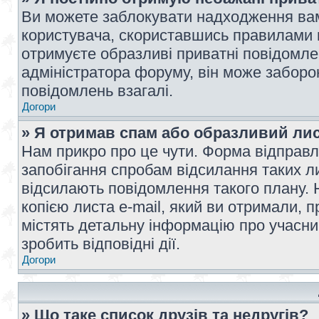
Ви можете заблокувати надходження вам
користувача, скориставшись правилами 
отримуєте образливі приватні повідомлен
адміністратора форуму, він може забор
повідомлень взагалі.
Догори
» Я отримав спам або образливий лис
Нам прикро про це чути. Форма відправл
запобігання спробам відсилання таких лис
відсилають повідомлення такого плану. 
копією листа e-mail, який ви отримали, 
містять детальну інформацію про учасник
зробить відповідні дії.
Догори
» Що таке список друзів та недругів?