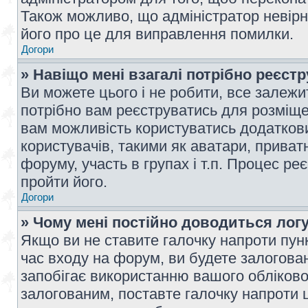
Також можливо, що адміністратор невірн
його про це для виправлення помилки.
Догори
» Навіщо мені взагалі потрібно реєст
Ви можете цього і не робити, все залежит
потрібно вам реєструватись для розміщен
вам можливість користуватись додаткови
користувачів, такими як аватари, приват
форуму, участь в групах і т.п. Процес ре
пройти його.
Догори
» Чому мені постійно доводиться лог
Якщо ви не ставите галочку напроти пун
час входу на форум, ви будете залогова
запобігає використанню вашого обліков
залогованим, поставте галочку напроти ц