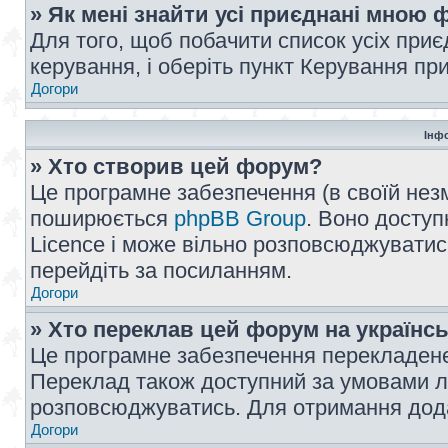
» Як мені знайти усі приєднані мною
Для того, щоб побачити список усіх при
керування, і оберіть пункт Керування п
Догори
Інф
» Хто створив цей форум?
Це програмне забезпечення (в своїй незм
поширюється
phpBB Group
. Воно доступ
Licence і може вільно розповсюджуватис
перейдіть за посиланням.
Догори
» Хто переклав цей форум на українс
Це програмне забезпечення перекладен
Переклад також доступний за умовами ліц
розповсюджуватись. Для отримання дода
Догори