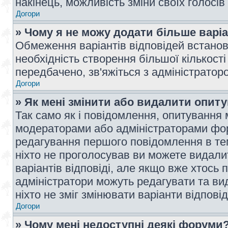
накінець, можливість зміни своїх голосі
Догори
» Чому я не можу додати більше варі
Обмеження варіантів відповідей встано
необхідність створення більшої кількості
передбачено, зв'яжіться з адміністратор
Догори
» Як мені змінити або видалити опит
Так само як і повідомлення, опитування
модераторами або адміністраторами фор
редагування першого повідомлення в тем
ніхто не проголосував ви можете видали
варіантів відповіді, але якщо вже хтось
адміністратори можуть редагувати та ви
ніхто не зміг змінювати варіанти відповід
Догори
» Чому мені недоступні деякі форуми