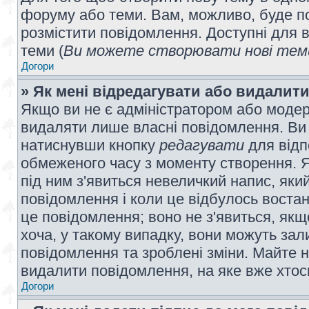
форуму або теми. Вам, можливо, буде по
розмістити повідомлення. Доступні для в
теми (
Ви можете створювати нові теми
Догори
» Як мені відредагувати або видалит
Якщо ви не є адміністратором або модер
видаляти лише власні повідомлення. Ви
натиснувши кнопку
редагувати
для відп
обмеженого часу з моменту створення. Я
під ним з'явиться невеличкий напис, який
повідомлення і коли це відбулось востан
це повідомлення; воно не з'явиться, як
хоча, у такому випадку, вони можуть за
повідомлення та зроблені зміни. Майте н
видалити повідомлення, на яке вже хтось
Догори