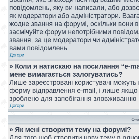
повідомлень, яку ви написали, або дозво
як модератори або адміністратори. Взаг
жодне звання на форумі, оскільки вони 
засмічуйте форум непотрібними повідомл
звання, за це модератори чи адміністра
вами повідомлень.
Догори
» Коли я натискаю на посилання “e-ma
мене вимагається залогуватись?
Лише зареєстровані користувачі можуть 
форму відправлення e-mail, і лише якщо
зроблено для запобігання зловживанню
Догори
Ств
» Як мені створити тему на форумі?
Для того щоб створити нову тему в одному