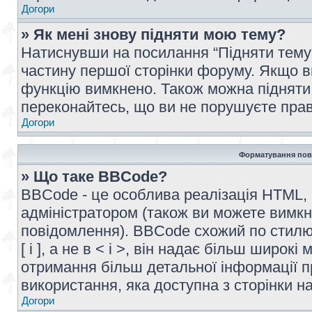
Догори
» Як мені знову підняти мою тему?
Натиснувши на посилання “Підняти тему” 
частину першої сторінки форуму. Якщо в
функцію вимкнено. Також можна підняти 
переконайтесь, що ви не порушуєте прав
Догори
Форматування пов
» Що таке BBCode?
BBCode - це особлива реалізація HTML,
адміністратором (також ви можете вимкн
повідомлення). BBCode схожий по стилю
[ і ], а не в < і >, він надає більш широ
отримання більш детальної інформації п
використання, яка доступна з сторінки 
Догори