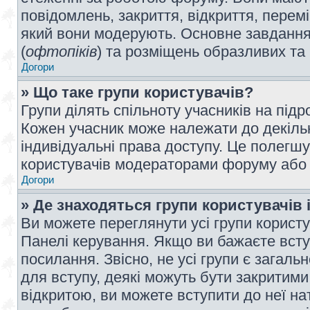
повідомлень, закриття, відкриття, перем
який вони модерують. Основне завдання 
(
офтопіків
) та розміщень образливих та
Догори
» Що таке групи користувачів?
Групи ділять спільноту учасників на під
Кожен учасник може належати до декілько
індивідуальні права доступу. Це полегшу
користувачів модераторами форуму або н
Догори
» Де знаходяться групи користувачів і
Ви можете переглянути усі групи користу
Панелі керування. Якщо ви бажаєте вступ
посилання. Звісно, не усі групи є загал
для вступу, деякі можуть бути закритими
відкритою, ви можете вступити до неї на