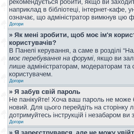
рекомендується робити, якщо ви заходит
наприклад в бібліотеці, інтернет-кафе, ун
означає, що адміністратор вимкнув цю ф
Догори
» Як мені зробити, щоб моє ім'я кори
користувачів?
В Панелі керування, а саме в розділі “
моє перебування на форумі
, якщо ви за
лише адміністраторам, модераторам та 
користувачем.
Догори
» Я забув свій пароль
Не панікуйте! Хоча ваш пароль не може 
новий. Для цього перейдіть на сторінку 
дотримуйтесь інструкцій і незабаром ви 
Догори
» Я зареєструвався, але не можу увій