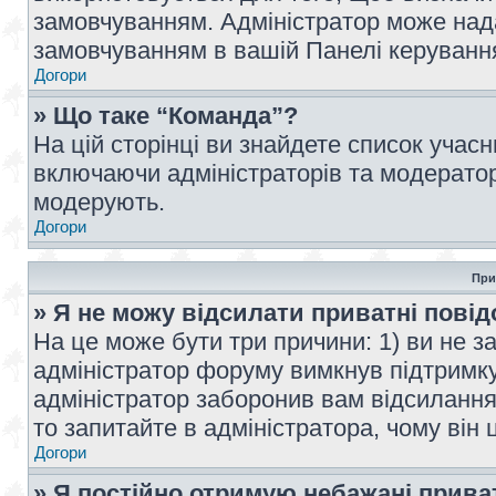
замовчуванням. Адміністратор може над
замовчуванням в вашій Панелі керуванн
Догори
» Що таке “Команда”?
На цій сторінці ви знайдете список учас
включаючи адміністраторів та модератор
модерують.
Догори
При
» Я не можу відсилати приватні пові
На це може бути три причини: 1) ви не з
адміністратор форуму вимкнув підтримку
адміністратор заборонив вам відсиланн
то запитайте в адміністратора, чому він 
Догори
» Я постійно отримую небажані прива