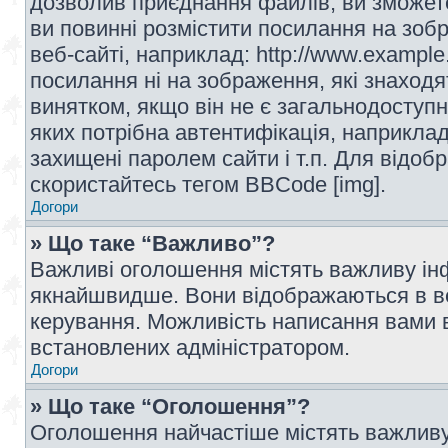
дозволив приєднання файлів, ви зможет
ви повинні розмістити посилання на зоб
веб-сайті, наприклад: http://www.example
посилання ні на зображення, які знаход
винятком, якщо він не є загальнодоступн
яких потрібна автентифікація, наприклад,
захищені паролем сайти і т.п. Для відо
скористайтесь тегом BBCode [img].
Догори
» Що таке “Важливо”?
Важливі оголошення містять важливу інф
якнайшвидше. Вони відображаються в ве
керування. Можливість написання вами 
встановлених адміністратором.
Догори
» Що таке “Оголошення”?
Оголошення найчастіше містять важливу