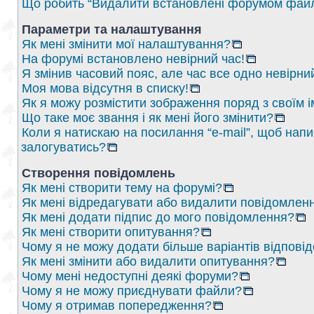
Що робить “Видалити встановлені форумом файл
Параметри та налаштування
Як мені змінити мої налаштування?
На форумі встановлено невірний час!
Я змінив часовий пояс, але час все одно невірни
Моя мова відсутня в списку!
Як я можу розмістити зображення поряд з своїм 
Що таке моє звання і як мені його змінити?
Коли я натискаю на посилання “e-mail”, щоб напи
залогуватись?
Створення повідомлень
Як мені створити тему на форумі?
Як мені відредагувати або видалити повідомлен
Як мені додати підпис до мого повідомлення?
Як мені створити опитування?
Чому я не можу додати більше варіантів відпові
Як мені змінити або видалити опитування?
Чому мені недоступні деякі форуми?
Чому я не можу приєднувати файли?
Чому я отримав попередження?