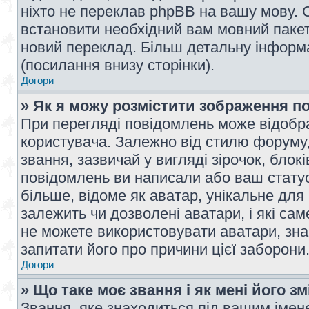
ніхто не переклав phpBB на вашу мову. 
встановити необхідний вам мовний пакет,
новий переклад. Більш детальну інформ
(посилання внизу сторінки).
Догори
» Як я можу розмістити зображення п
При перегляді повідомлень може відобр
користувача. Залежно від стилю форуму
звання, зазвичай у вигляді зірочок, блокі
повідомлень ви написали або ваш статус
більше, відоме як аватар, унікальне для
залежить чи дозволені аватари, і які с
не можете використовувати аватари, зна
запитати його про причини цієї заборони
Догори
» Що таке моє звання і як мені його з
Звання, яке знаходиться під вашим імене