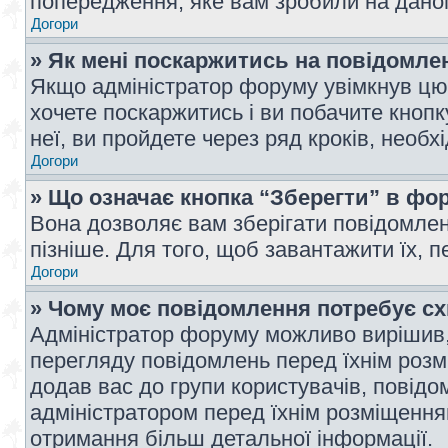
попередження, яке вам зробили на даном
Догори
» Як мені поскаржитись на повідомл
Якщо адміністратор форуму увімкнув цю 
хочете поскаржитись і ви побачите кноп
неї, ви пройдете через ряд кроків, необ
Догори
» Що означає кнопка “Зберегти” в фо
Вона дозволяє вам зберігати повідомлен
пізніше. Для того, щоб завантажити їх, 
Догори
» Чому моє повідомлення потребує с
Адміністратор форуму можливо вирішив,
перегляду повідомлень перед їхнім роз
додав вас до групи користувачів, повід
адміністратором перед їхнім розміщенням
отримання більш детальної інформації.