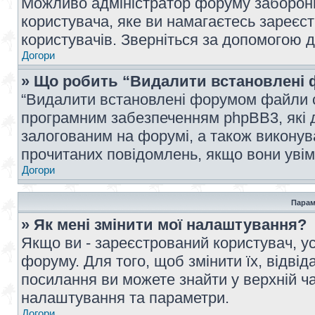
Можливо адміністратор форуму заборонив
користувача, яке ви намагаєтесь зареєст
користувачів. Зверніться за допомогою 
Догори
» Що робить “Видалити встановлені 
“Видалити встановлені форумом файли co
програмним забезпеченням phpBB3, які 
залогованим на форумі, а також виконува
прочитаних повідомлень, якщо вони увім
Догори
Парам
» Як мені змінити мої налаштування?
Якщо ви - зареєстрований користувач, ус
форуму. Для того, щоб змінити їх, відві
посилання ви можете знайти у верхній ча
налаштування та параметри.
Догори