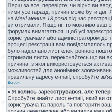
Перш за все, перевірте, чи вірно ви вво
ними усе гаразд, причин може бути дві.
на
Мені менше 13 років
під час реєстраці
ви отримали. Якщо ні, то можливо ваш о
форумах вимагається, щоб усі зареєстров
користувачами або адміністратором до т
процесі реєстрації вам повідомлялось пр
було надіслано лист електронною поштою
отримали листа, переконайтесь що ви вк
причина, з якої використовується актива
можливостей для анонімних зловживань 
правильну адресу e-mail, спробуйте зв'я
Догори
» Я колись зареєструвався, але тепер
Спробуйте знайти лист e-mail, який ви от
користувача та пароль та повторити ваш
причин деактивував або видалив ваш обл