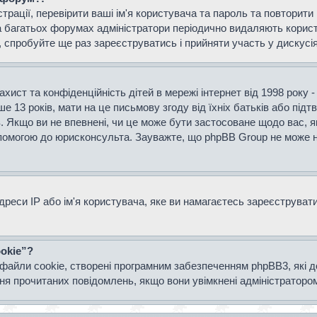
страції, перевірити ваші ім'я користувача та пароль та повторит
а багатьох форумах адміністратори періодично видаляють користу
спробуйте ще раз зареєструватись і прийняти участь у дискусія
захист та конфіденційність дітей в мережі інтернет від 1998 року 
е 13 років, мати на це письмову згоду від їхніх батьків або підт
ів. Якщо ви не впевнені, чи це може бути застосоване щодо вас, я
опомогою до юрисконсульта. Зауважте, що phpBB Group не може н
еси IP або ім'я користувача, яке ви намагаєтесь зареєструвати.
okie”?
файли cookie, створені програмним забезпеченням phpBB3, які 
ання прочитаних повідомлень, якщо вони увімкнені адміністраторо