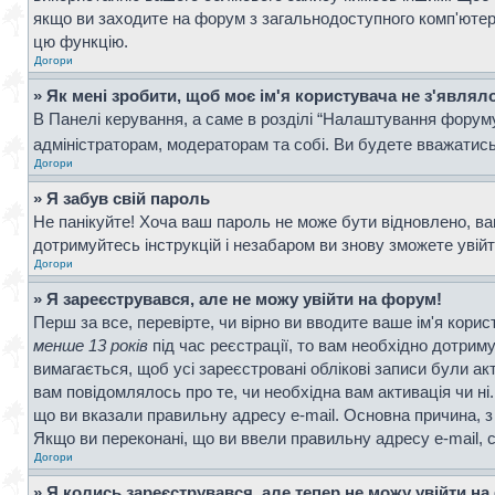
якщо ви заходите на форум з загальнодоступного комп'ютера, 
цю функцію.
Догори
» Як мені зробити, щоб моє ім'я користувача не з'являл
В Панелі керування, а саме в розділі “Налаштування форум
адміністраторам, модераторам та собі. Ви будете вважатис
Догори
» Я забув свій пароль
Не панікуйте! Хоча ваш пароль не може бути відновлено, ва
дотримуйтесь інструкцій і незабаром ви знову зможете увій
Догори
» Я зареєструвався, але не можу увійти на форум!
Перш за все, перевірте, чи вірно ви вводите ваше ім'я кор
менше 13 років
під час реєстрації, то вам необхідно дотрим
вимагається, щоб усі зареєстровані облікові записи були ак
вам повідомлялось про те, чи необхідна вам активація чи н
що ви вказали правильну адресу e-mail. Основна причина, з
Якщо ви переконані, що ви ввели правильну адресу e-mail, 
Догори
» Я колись зареєструвався, але тепер не можу увійти н