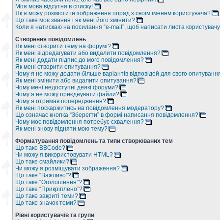
Моя мова відсутня в списку!
Як я можу розмістити зображення поряд з своїм іменем користувача?
Що таке моє звання і як мені його змінити?
Коли я натискаю на посилання “e-mail”, щоб написати листа користувачу
Створення повідомлень
Як мені створити тему на форумі?
Як мені відредагувати або видалити повідомлення?
Як мені додати підпис до мого повідомлення?
Як мені створити опитування?
Чому я не можу додати більше варіантів відповідей для свого опитуванн
Як мені змінити або видалити опитування?
Чому мені недоступні деякі форуми?
Чому я не можу приєднувати файли?
Чому я отримав попередження?
Як мені поскаржитись на повідомлення модератору?
Що означає кнопка “Зберегти” в формі написання повідомлення?
Чому моє повідомлення потребує схвалення?
Як мені знову підняти мою тему?
Форматування повідомлень та типи створюваних тем
Що таке BBCode?
Чи можу я використовувати HTML?
Що таке смайлики?
Чи можу я розміщувати зображення?
Що таке “Важливо”?
Що таке “Оголошення”?
Що таке “Прикріплено”?
Що таке закриті теми?
Що таке значок теми?
Рівні користувачів та групи