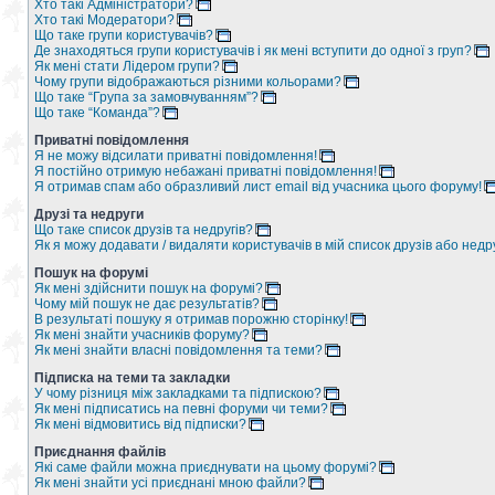
Хто такі Адміністратори?
Хто такі Модератори?
Що таке групи користувачів?
Де знаходяться групи користувачів і як мені вступити до одної з груп?
Як мені стати Лідером групи?
Чому групи відображаються різними кольорами?
Що таке “Група за замовчуванням”?
Що таке “Команда”?
Приватні повідомлення
Я не можу відсилати приватні повідомлення!
Я постійно отримую небажані приватні повідомлення!
Я отримав спам або образливий лист email від учасника цього форуму!
Друзі та недруги
Що таке список друзів та недругів?
Як я можу додавати / видаляти користувачів в мій список друзів або недр
Пошук на форумі
Як мені здійснити пошук на форумі?
Чому мій пошук не дає результатів?
В результаті пошуку я отримав порожню сторінку!
Як мені знайти учасників форуму?
Як мені знайти власні повідомлення та теми?
Підписка на теми та закладки
У чому різниця між закладками та підпискою?
Як мені підписатись на певні форуми чи теми?
Як мені відмовитись від підписки?
Приєднання файлів
Які саме файли можна приєднувати на цьому форумі?
Як мені знайти усі приєднані мною файли?