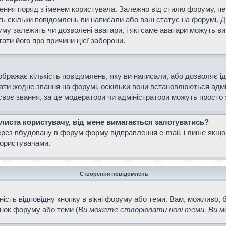
ення поряд з іменем користувача. Залежно від стилю форуму, п
ають скільки повідомлень ви написали або ваш статус на форумі. 
уму залежить чи дозволені аватари, і які саме аватари можуть 
тати його про причини цієї заборони.
ображає кількість повідомлень, яку ви написали, або дозволяє і
вати жодне звання на форумі, оскільки вони встановлюються адм
своє звання, за це модератори чи адміністратори можуть просто
 листа користувачу, від мене вимагається залогуватись?
ерез вбудовану в форум форму відправлення e-mail, і лише якщо
ористувачами.
Створення повідомлень
ість відповідну кнопку в вікні форуму або теми. Вам, можливо, 
інок форуму або теми (
Ви можете створювати нові теми, Ви мо