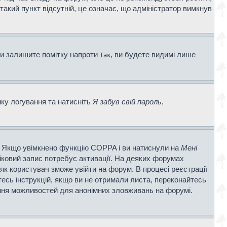
 такий пункт відсутній, це означає, що адміністратор вимкнув
ви залишите помітку напроти
, ви будете видимі лише
Так
нку логування та натисніть
Я забув свій пароль
,
ві. Якщо увімкнено функцію COPPA і ви натиснули на
Мені
ліковий запис потребує активації. На деяких форумах
 як користувач зможе увійти на форум. В процесі реєстрації
есь інструкцій, якщо ви не отримали листа, переконайтесь
ення можливостей для анонімних зловживань на форумі.