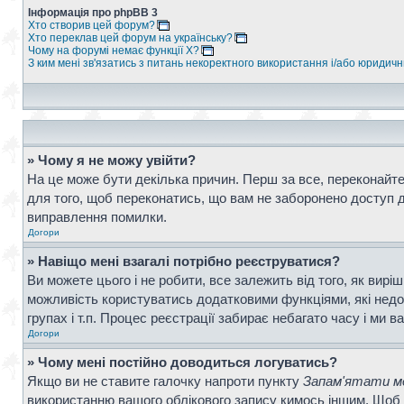
Інформація про phpBB 3
Хто створив цей форум?
Хто переклав цей форум на українську?
Чому на форумі немає функції X?
З ким мені зв'язатись з питань некоректного використання і/або юридич
» Чому я не можу увійти?
На це може бути декілька причин. Перш за все, переконайтес
для того, щоб переконатись, що вам не заборонено доступ д
виправлення помилки.
Догори
» Навіщо мені взагалі потрібно реєструватися?
Ви можете цього і не робити, все залежить від того, як вир
можливість користуватись додатковими функціями, які недос
групах і т.п. Процес реєстрації забирає небагато часу і ми в
Догори
» Чому мені постійно доводиться логуватись?
Якщо ви не ставите галочку напроти пункту
Запам'ятати ме
використанню вашого облікового запису кимось іншим. Щоб 