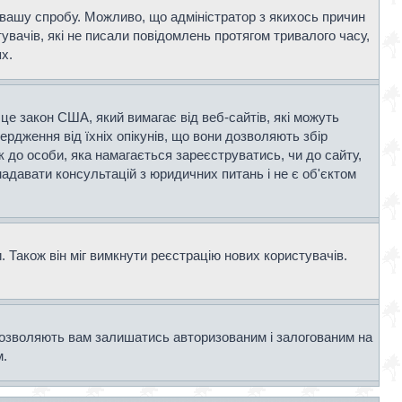
и вашу спробу. Можливо, що адміністратор з якихось причин
вачів, які не писали повідомлень протягом тривалого часу,
х.
- це закон США, який вимагає від веб-сайтів, які можуть
вердження від їхніх опікунів, що вони дозволяють збір
к до особи, яка намагається зареєструватись, чи до сайту,
адавати консультацій з юридичних питань і не є об'єктом
 Також він міг вимкнути реєстрацію нових користувачів.
дозволяють вам залишатись авторизованим і залогованим на
м.