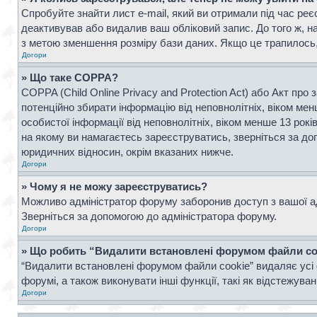
Спробуйте знайти лист e-mail, який ви отримали під час реє
деактивував або видалив ваш обліковий запис. До того ж, н
з метою зменшення розміру бази даних. Якщо це трапилось, 
Догори
» Що таке COPPA?
COPPA (Child Online Privacy and Protection Act) або Акт про 
потенційно збирати інформацію від неповнолітніх, віком менш
особистої інформації від неповнолітніх, віком менше 13 рок
на якому ви намагаєтесь зареєструватись, зверніться за д
юридичних відносин, окрім вказаних нижче.
Догори
» Чому я не можу зареєструватись?
Можливо адміністратор форуму заборонив доступ з вашої адр
Зверніться за допомогою до адміністратора форуму.
Догори
» Що робить “Видалити встановлені форумом файли co
“Видалити встановлені форумом файли cookie” видаляє усі 
форумі, а також виконувати інші функції, такі як відстежув
Догори