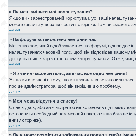
» Як мені змінити мої налаштування?
Якщо ви - зареєстрований користувач, усі ваші налаштування
можете знайти у верхній частині сторінки. Там ви зможете з
Догори
» На форумі встановлено невірний час!
Можливо час, який відображається на форумі, відповідає інш
налаштуваннях часовий пояс, щоб він відповідав вашому мі
доступна лише зареєстрованим клористувачам. Отже, якщо в
Догори
» Я змінив часовий пояс, але час все одно невірний!
Якщо ви впевнені в тому, що ви правильно встановили часови
про це адміністратора, щоб він вирішив цю проблему.
Догори
» Моя мова відсутня в списку!
Одне з двох, або адміністратор не встановив підтримку ваш
встановити необхідний вам мовний пакет, а якщо його не іс
внизу сторінки).
Догори
» Як я можу розмістити зображення поряд з своїм імен