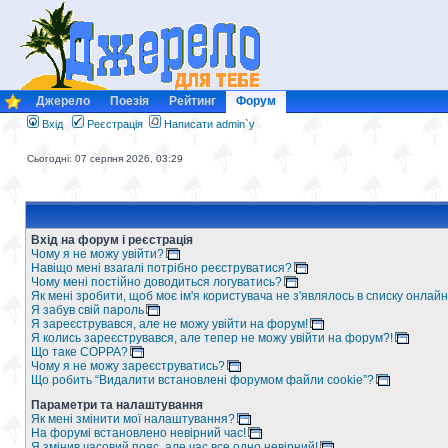
Джерело
Поезія
Рейтинг
Форум
Вхід
Реєстрація
Написати admin`у
Сьогодні: 07 серпня 2026, 03:29
Вхід на форум і реєстрація
Чому я не можу увійти?
Навіщо мені взагалі потрібно реєструватися?
Чому мені постійно доводиться логуватись?
Як мені зробити, щоб моє ім'я користувача не з'являлось в списку онлайн
Я забув свій пароль
Я зареєструвався, але не можу увійти на форум!
Я колись зареєструвався, але тепер не можу увійти на форум?!
Що таке COPPA?
Чому я не можу зареєструватись?
Що робить “Видалити встановлені форумом файли cookie”?
Параметри та налаштування
Як мені змінити мої налаштування?
На форумі встановлено невірний час!
Я змінив часовий пояс, але час все одно невірний!