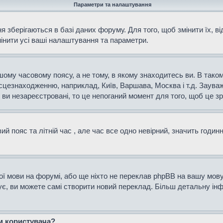
Параметри та налаштування
 зберігаються в базі даних форуму. Для того, щоб змінити їх, в
мінити усі ваші налаштування та параметри.
ому часовому поясу, а не тому, в якому знаходитесь ви. В таком
сцезнаходженню, наприклад, Київ, Варшава, Москва і т.д. Зауваж
и незареєстровані, то це непоганий момент для того, щоб це зр
й пояс та літній час , але час все одно невірний, значить годин
ої мови на форумі, або ще ніхто не переклав phpBB на вашу мову
нує, ви можете самі створити новий переклад. Більш детальну і
ем користувача?