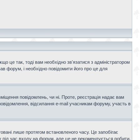
що це так, тоді вам необхідно зв'язатися з адміністратором
ав форум, і необхідно повідомити його про це для
зміщення повідомлень, чи ні. Проте, реєстрація надає вам
повідомлення, відсилання e-mail учасникам форуму, участь в
говані лише протягом встановленого часу. Це запобігає
 під час входу на форум, але це не рекомендується робити,