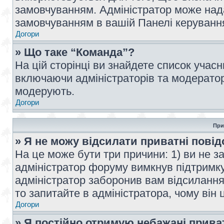
замовчуванням. Адміністратор може над
замовчуванням в вашій Панелі керуванн
Догори
» Що таке “Команда”?
На цій сторінці ви знайдете список учас
включаючи адміністраторів та модератор
модерують.
Догори
При
» Я не можу відсилати приватні пові
На це може бути три причини: 1) ви не з
адміністратор форуму вимкнув підтримку
адміністратор заборонив вам відсиланн
то запитайте в адміністратора, чому він 
Догори
» Я постійно отримую небажані прива