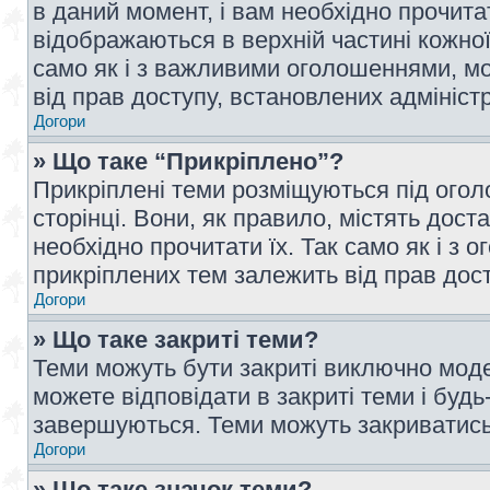
в даний момент, і вам необхідно прочи
відображаються в верхній частині кожної
само як і з важливими оголошеннями, м
від прав доступу, встановлених адмініс
Догори
» Що таке “Прикріплено”?
Прикріплені теми розміщуються під ого
сторінці. Вони, як правило, містять дос
необхідно прочитати їх. Так само як і з
прикріплених тем залежить від прав дос
Догори
» Що таке закриті теми?
Теми можуть бути закриті виключно мод
можете відповідати в закриті теми і буд
завершуються. Теми можуть закриватись 
Догори
» Що таке значок теми?