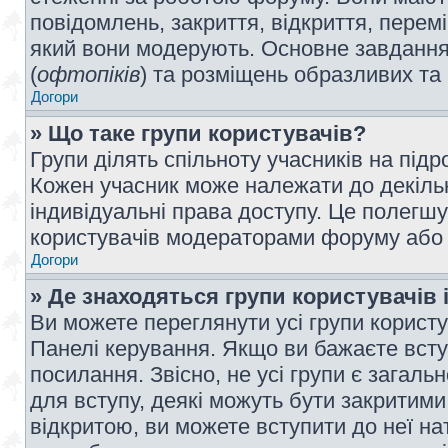
повідомлень, закриття, відкриття, перем
який вони модерують. Основне завдання 
(
офтопіків
) та розміщень образливих та
Догори
» Що таке групи користувачів?
Групи ділять спільноту учасників на під
Кожен учасник може належати до декілько
індивідуальні права доступу. Це полегшу
користувачів модераторами форуму або н
Догори
» Де знаходяться групи користувачів і
Ви можете переглянути усі групи користу
Панелі керування. Якщо ви бажаєте вступ
посилання. Звісно, не усі групи є загал
для вступу, деякі можуть бути закритими
відкритою, ви можете вступити до неї на