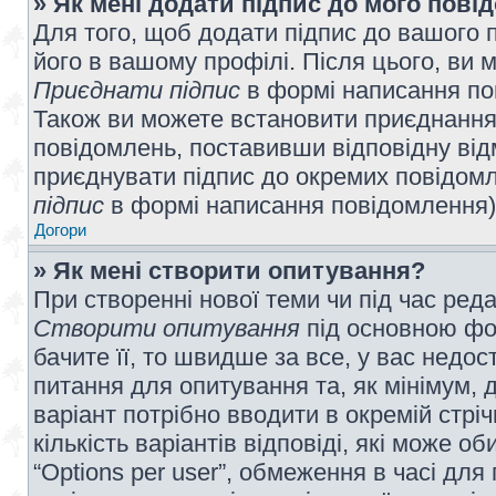
» Як мені додати підпис до мого пов
Для того, щоб додати підпис до вашого 
його в вашому профілі. Після цього, ви 
Приєднати підпис
в формі написання по
Також ви можете встановити приєднання
повідомлень, поставивши відповідну від
приєднувати підпис до окремих повідомл
підпис
в формі написання повідомлення)
Догори
» Як мені створити опитування?
При створенні нової теми чи під час ред
Створити опитування
під основною фо
бачите її, то швидше за все, у вас недо
питання для опитування та, як мінімум, д
варіант потрібно вводити в окремій стріч
кількість варіантів відповіді, які може 
“Options per user”, обмеження в часі для 