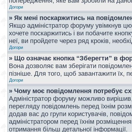
попередження, яке вам зробили на даном
Догори
» Як мені поскаржитись на повідомл
Якщо адміністратор форуму увімкнув цю 
хочете поскаржитись і ви побачите кноп
неї, ви пройдете через ряд кроків, необ
Догори
» Що означає кнопка “Зберегти” в фо
Вона дозволяє вам зберігати повідомлен
пізніше. Для того, щоб завантажити їх, 
Догори
» Чому моє повідомлення потребує с
Адміністратор форуму можливо вирішив,
перегляду повідомлень перед їхнім роз
додав вас до групи користувачів, повід
адміністратором перед їхнім розміщенням
отримання більш детальної інформації.