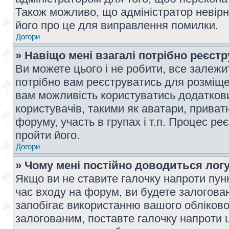
Також можливо, що адміністратор невірн
його про це для виправлення помилки.
Догори
» Навіщо мені взагалі потрібно реєст
Ви можете цього і не робити, все залежит
потрібно вам реєструватись для розміщен
вам можливість користуватись додаткови
користувачів, такими як аватари, приват
форуму, участь в групах і т.п. Процес ре
пройти його.
Догори
» Чому мені постійно доводиться лог
Якщо ви не ставите галочку напроти пун
час входу на форум, ви будете залогова
запобігає використанню вашого обліков
залогованим, поставте галочку напроти ц