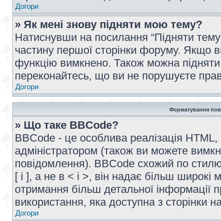
Догори
» Як мені знову підняти мою тему?
Натиснувши на посилання “Підняти тему” 
частину першої сторінки форуму. Якщо в
функцію вимкнено. Також можна підняти 
переконайтесь, що ви не порушуєте прав
Догори
Форматування пов
» Що таке BBCode?
BBCode - це особлива реалізація HTML,
адміністратором (також ви можете вимкн
повідомлення). BBCode схожий по стилю
[ і ], а не в < і >, він надає більш широ
отримання більш детальної інформації п
використання, яка доступна з сторінки 
Догори