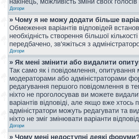
накінець, можливість зміни своїх голосі
Догори
» Чому я не можу додати більше варі
Обмеження варіантів відповідей встано
необхідність створення більшої кількості
передбачено, зв'яжіться з адміністратор
Догори
» Як мені змінити або видалити опит
Так само як і повідомлення, опитування
модераторами або адміністраторами фор
редагування першого повідомлення в тем
ніхто не проголосував ви можете видали
варіантів відповіді, але якщо вже хтось
адміністратори можуть редагувати та ви
ніхто не зміг змінювати варіанти відповід
Догори
» Чому мені недоступні деякі форуми