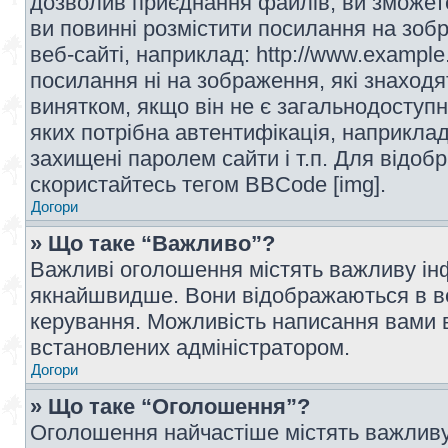
дозволив приєднання файлів, ви зможет
ви повинні розмістити посилання на зоб
веб-сайті, наприклад: http://www.example
посилання ні на зображення, які знаход
винятком, якщо він не є загальнодоступн
яких потрібна автентифікація, наприклад,
захищені паролем сайти і т.п. Для відо
скористайтесь тегом BBCode [img].
Догори
» Що таке “Важливо”?
Важливі оголошення містять важливу інф
якнайшвидше. Вони відображаються в ве
керування. Можливість написання вами 
встановлених адміністратором.
Догори
» Що таке “Оголошення”?
Оголошення найчастіше містять важливу