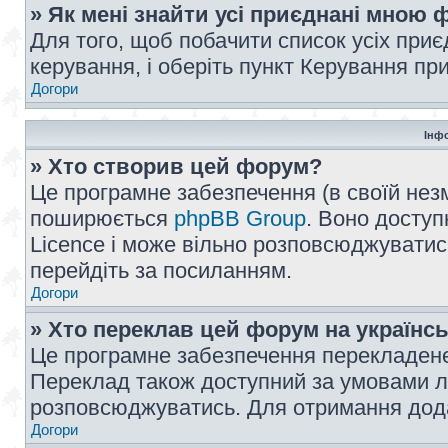
» Як мені знайти усі приєднані мною
Для того, щоб побачити список усіх при
керування, і оберіть пункт Керування п
Догори
Інф
» Хто створив цей форум?
Це програмне забезпечення (в своїй незм
поширюється
phpBB Group
. Воно доступ
Licence і може вільно розповсюджуватис
перейдіть за посиланням.
Догори
» Хто переклав цей форум на українс
Це програмне забезпечення перекладен
Переклад також доступний за умовами ліц
розповсюджуватись. Для отримання дода
Догори