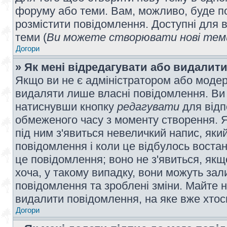
форуму або теми. Вам, можливо, буде по
розмістити повідомлення. Доступні для в
теми (
Ви можете створювати нові теми
Догори
» Як мені відредагувати або видалит
Якщо ви не є адміністратором або модер
видаляти лише власні повідомлення. Ви
натиснувши кнопку
редагувати
для відп
обмеженого часу з моменту створення. Я
під ним з'явиться невеличкий напис, який
повідомлення і коли це відбулось востан
це повідомлення; воно не з'явиться, як
хоча, у такому випадку, вони можуть за
повідомлення та зроблені зміни. Майте н
видалити повідомлення, на яке вже хтось
Догори