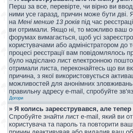
Перш за все, перевірте, чи вірно ви вво
ними усе гаразд, причин може бути дві.
на
Мені менше 13 років
під час реєстраці
ви отримали. Якщо ні, то можливо ваш о
форумах вимагається, щоб усі зареєстров
користувачами або адміністратором до т
процесі реєстрації вам повідомлялось пр
було надіслано лист електронною поштою
отримали листа, переконайтесь що ви вк
причина, з якої використовується актива
можливостей для анонімних зловживань 
правильну адресу e-mail, спробуйте зв'я
Догори
» Я колись зареєструвався, але тепер
Спробуйте знайти лист e-mail, який ви от
користувача та пароль та повторити ваш
причин деактивував або видалив ваш обл