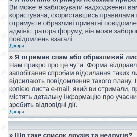
Ви можете заблокувати надходження вам
користувача, скориставшись правилами 
отримуєте образливі приватні повідомлен
адміністратора форуму, він може забор
повідомлень взагалі.
Догори
» Я отримав спам або образливий лис
Нам прикро про це чути. Форма відправл
запобігання спробам відсилання таких лис
відсилають повідомлення такого плану. 
копією листа e-mail, який ви отримали, 
містять детальну інформацію про учасник
зробить відповідні дії.
Догори
» Що таке список друзів та недругів?