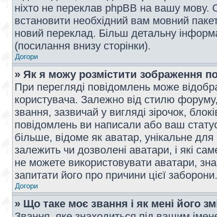
ніхто не переклав phpBB на вашу мову. 
встановити необхідний вам мовний пакет,
новий переклад. Більш детальну інформ
(посилання внизу сторінки).
Догори
» Як я можу розмістити зображення п
При перегляді повідомлень може відобр
користувача. Залежно від стилю форуму
звання, зазвичай у вигляді зірочок, блокі
повідомлень ви написали або ваш статус
більше, відоме як аватар, унікальне для
залежить чи дозволені аватари, і які с
не можете використовувати аватари, зна
запитати його про причини цієї заборони
Догори
» Що таке моє звання і як мені його з
Звання, яке знаходиться під вашим імене