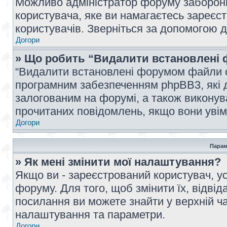
Можливо адміністратор форуму заборонив
користувача, яке ви намагаєтесь зареєст
користувачів. Зверніться за допомогою 
Догори
» Що робить “Видалити встановлені 
“Видалити встановлені форумом файли co
програмним забезпеченням phpBB3, які 
залогованим на форумі, а також виконува
прочитаних повідомлень, якщо вони увім
Догори
Парам
» Як мені змінити мої налаштування?
Якщо ви - зареєстрований користувач, ус
форуму. Для того, щоб змінити їх, відві
посилання ви можете знайти у верхній ча
налаштування та параметри.
Догори