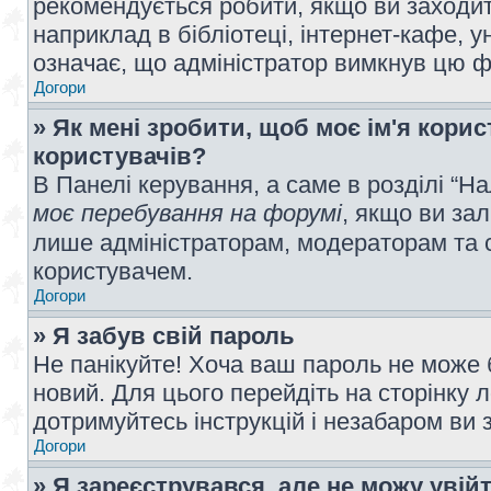
рекомендується робити, якщо ви заходит
наприклад в бібліотеці, інтернет-кафе, ун
означає, що адміністратор вимкнув цю ф
Догори
» Як мені зробити, щоб моє ім'я кори
користувачів?
В Панелі керування, а саме в розділі “
моє перебування на форумі
, якщо ви за
лише адміністраторам, модераторам та 
користувачем.
Догори
» Я забув свій пароль
Не панікуйте! Хоча ваш пароль не може 
новий. Для цього перейдіть на сторінку 
дотримуйтесь інструкцій і незабаром ви 
Догори
» Я зареєструвався, але не можу увій