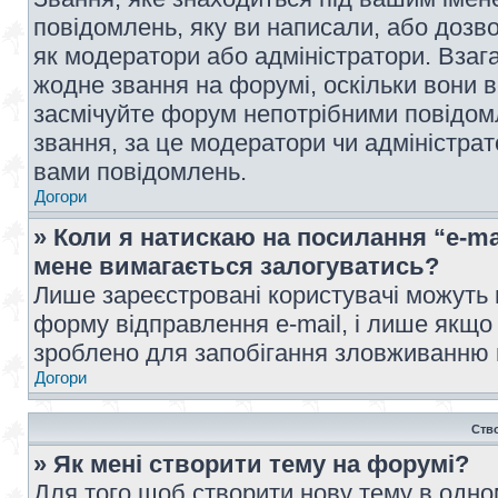
повідомлень, яку ви написали, або дозво
як модератори або адміністратори. Взаг
жодне звання на форумі, оскільки вони 
засмічуйте форум непотрібними повідомл
звання, за це модератори чи адміністра
вами повідомлень.
Догори
» Коли я натискаю на посилання “e-ma
мене вимагається залогуватись?
Лише зареєстровані користувачі можуть 
форму відправлення e-mail, і лише якщо
зроблено для запобігання зловживанню
Догори
Ств
» Як мені створити тему на форумі?
Для того щоб створити нову тему в одному