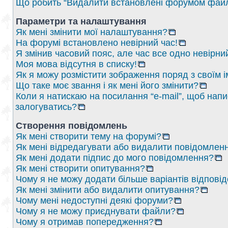
Що робить “Видалити встановлені форумом файл
Параметри та налаштування
Як мені змінити мої налаштування?
На форумі встановлено невірний час!
Я змінив часовий пояс, але час все одно невірни
Моя мова відсутня в списку!
Як я можу розмістити зображення поряд з своїм 
Що таке моє звання і як мені його змінити?
Коли я натискаю на посилання “e-mail”, щоб напи
залогуватись?
Створення повідомлень
Як мені створити тему на форумі?
Як мені відредагувати або видалити повідомлен
Як мені додати підпис до мого повідомлення?
Як мені створити опитування?
Чому я не можу додати більше варіантів відпові
Як мені змінити або видалити опитування?
Чому мені недоступні деякі форуми?
Чому я не можу приєднувати файли?
Чому я отримав попередження?