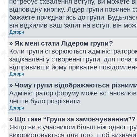
потребує схвалення вступу, ви можете ві
відповідну кнопку. Лідер групи повинен 
бажаєте приєднатись до групи. Будь-ласк
він відхилив ваш запит на вступ, він мож
Догори
» Як мені стати Лідером групи?
Коли групи створюються адміністратором
зацікавлені у створенні групи, для почат
відправивши йому приватне повідомлен
Догори
» Чому групи відображаються різним
Адміністратор форуму може встановлюва
легше було розрізняти.
Догори
» Що таке “Група за замовчуванням”?
Якщо ви є учасником більш ніж одної гр
використовується для того, щоб визначит