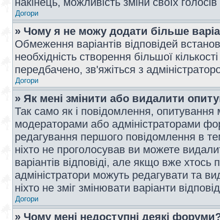
накінець, можливість зміни своїх голосі
Догори
» Чому я не можу додати більше варі
Обмеження варіантів відповідей встано
необхідність створення більшої кількості
передбачено, зв'яжіться з адміністратор
Догори
» Як мені змінити або видалити опит
Так само як і повідомлення, опитування
модераторами або адміністраторами фор
редагування першого повідомлення в тем
ніхто не проголосував ви можете видали
варіантів відповіді, але якщо вже хтось
адміністратори можуть редагувати та ви
ніхто не зміг змінювати варіанти відповід
Догори
» Чому мені недоступні деякі форуми