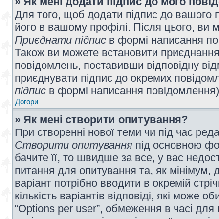
» Як мені додати підпис до мого пов
Для того, щоб додати підпис до вашого 
його в вашому профілі. Після цього, ви 
Приєднати підпис
в формі написання по
Також ви можете встановити приєднання
повідомлень, поставивши відповідну від
приєднувати підпис до окремих повідомл
підпис
в формі написання повідомлення)
Догори
» Як мені створити опитування?
При створенні нової теми чи під час ред
Створити опитування
під основною фо
бачите її, то швидше за все, у вас недо
питання для опитування та, як мінімум, д
варіант потрібно вводити в окремій стріч
кількість варіантів відповіді, які може 
“Options per user”, обмеження в часі для 