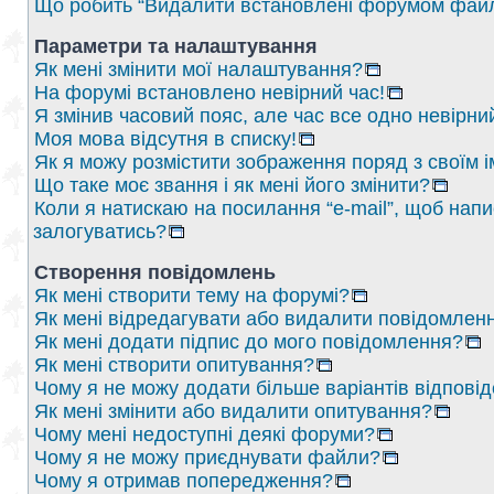
Що робить “Видалити встановлені форумом файл
Параметри та налаштування
Як мені змінити мої налаштування?
На форумі встановлено невірний час!
Я змінив часовий пояс, але час все одно невірни
Моя мова відсутня в списку!
Як я можу розмістити зображення поряд з своїм 
Що таке моє звання і як мені його змінити?
Коли я натискаю на посилання “e-mail”, щоб напи
залогуватись?
Створення повідомлень
Як мені створити тему на форумі?
Як мені відредагувати або видалити повідомлен
Як мені додати підпис до мого повідомлення?
Як мені створити опитування?
Чому я не можу додати більше варіантів відпові
Як мені змінити або видалити опитування?
Чому мені недоступні деякі форуми?
Чому я не можу приєднувати файли?
Чому я отримав попередження?