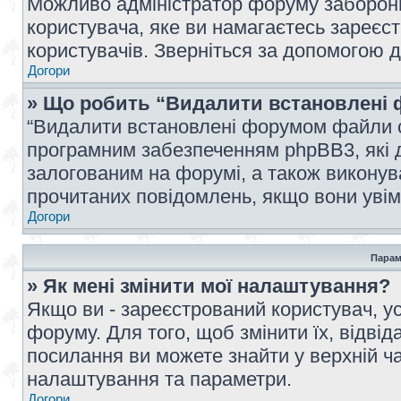
Можливо адміністратор форуму заборонив
користувача, яке ви намагаєтесь зареєст
користувачів. Зверніться за допомогою 
Догори
» Що робить “Видалити встановлені 
“Видалити встановлені форумом файли co
програмним забезпеченням phpBB3, які 
залогованим на форумі, а також виконува
прочитаних повідомлень, якщо вони увім
Догори
Парам
» Як мені змінити мої налаштування?
Якщо ви - зареєстрований користувач, ус
форуму. Для того, щоб змінити їх, відві
посилання ви можете знайти у верхній ча
налаштування та параметри.
Догори