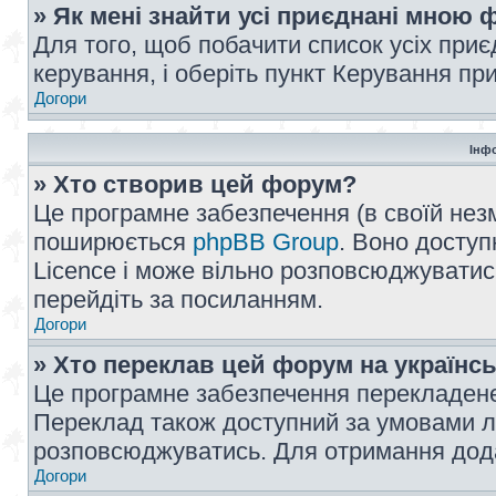
» Як мені знайти усі приєднані мною
Для того, щоб побачити список усіх при
керування, і оберіть пункт Керування п
Догори
Інф
» Хто створив цей форум?
Це програмне забезпечення (в своїй незм
поширюється
phpBB Group
. Воно доступ
Licence і може вільно розповсюджуватис
перейдіть за посиланням.
Догори
» Хто переклав цей форум на українс
Це програмне забезпечення перекладен
Переклад також доступний за умовами ліц
розповсюджуватись. Для отримання дода
Догори