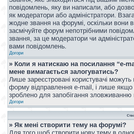
повідомлень, яку ви написали, або дозво
як модератори або адміністратори. Взаг
жодне звання на форумі, оскільки вони 
засмічуйте форум непотрібними повідомл
звання, за це модератори чи адміністра
вами повідомлень.
Догори
» Коли я натискаю на посилання “e-ma
мене вимагається залогуватись?
Лише зареєстровані користувачі можуть 
форму відправлення e-mail, і лише якщо
зроблено для запобігання зловживанню
Догори
Ств
» Як мені створити тему на форумі?
Для того щоб створити нову тему в одному