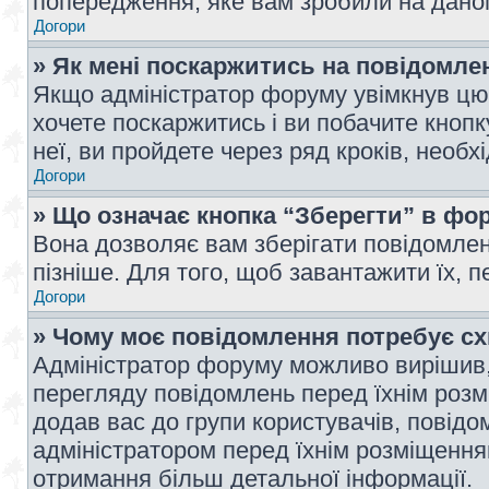
попередження, яке вам зробили на даном
Догори
» Як мені поскаржитись на повідомл
Якщо адміністратор форуму увімкнув цю 
хочете поскаржитись і ви побачите кноп
неї, ви пройдете через ряд кроків, необ
Догори
» Що означає кнопка “Зберегти” в фо
Вона дозволяє вам зберігати повідомлен
пізніше. Для того, щоб завантажити їх, 
Догори
» Чому моє повідомлення потребує с
Адміністратор форуму можливо вирішив,
перегляду повідомлень перед їхнім роз
додав вас до групи користувачів, повід
адміністратором перед їхнім розміщенням
отримання більш детальної інформації.