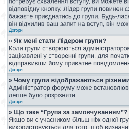
потребує схвалення вступу, ви можете ві
відповідну кнопку. Лідер групи повинен 
бажаєте приєднатись до групи. Будь-ласк
він відхилив ваш запит на вступ, він мож
Догори
» Як мені стати Лідером групи?
Коли групи створюються адміністратором
зацікавлені у створенні групи, для почат
відправивши йому приватне повідомлен
Догори
» Чому групи відображаються різним
Адміністратор форуму може встановлюва
легше було розрізняти.
Догори
» Що таке “Група за замовчуванням”?
Якщо ви є учасником більш ніж одної гр
використовується для того, щоб визначит