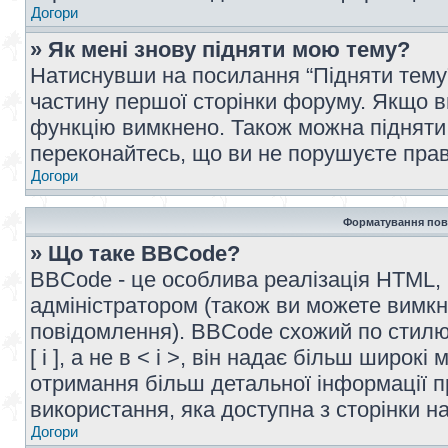
Догори
» Як мені знову підняти мою тему?
Натиснувши на посилання “Підняти тему” 
частину першої сторінки форуму. Якщо в
функцію вимкнено. Також можна підняти 
переконайтесь, що ви не порушуєте прав
Догори
Форматування пов
» Що таке BBCode?
BBCode - це особлива реалізація HTML,
адміністратором (також ви можете вимкн
повідомлення). BBCode схожий по стилю
[ і ], а не в < і >, він надає більш широ
отримання більш детальної інформації п
використання, яка доступна з сторінки 
Догори