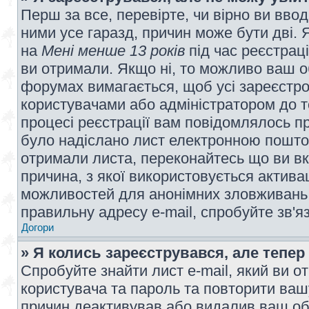
Перш за все, перевірте, чи вірно ви вво
ними усе гаразд, причин може бути дві.
на
Мені менше 13 років
під час реєстраці
ви отримали. Якщо ні, то можливо ваш о
форумах вимагається, щоб усі зареєстров
користувачами або адміністратором до т
процесі реєстрації вам повідомлялось пр
було надіслано лист електронною поштою
отримали листа, переконайтесь що ви вк
причина, з якої використовується актива
можливостей для анонімних зловживань 
правильну адресу e-mail, спробуйте зв'я
Догори
» Я колись зареєструвався, але тепер
Спробуйте знайти лист e-mail, який ви от
користувача та пароль та повторити ваш
причин деактивував або видалив ваш обл