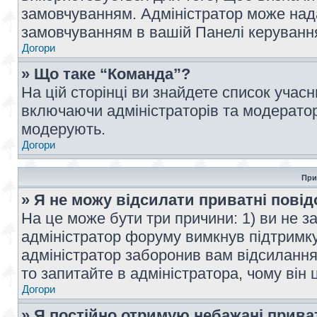
замовчуванням. Адміністратор може над
замовчуванням в вашій Панелі керуванн
Догори
» Що таке “Команда”?
На цій сторінці ви знайдете список учас
включаючи адміністраторів та модератор
модерують.
Догори
При
» Я не можу відсилати приватні пові
На це може бути три причини: 1) ви не з
адміністратор форуму вимкнув підтримку
адміністратор заборонив вам відсиланн
то запитайте в адміністратора, чому він 
Догори
» Я постійно отримую небажані прива