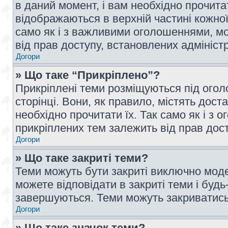
в даний момент, і вам необхідно прочи
відображаються в верхній частині кожної
само як і з важливими оголошеннями, м
від прав доступу, встановлених адмініс
Догори
» Що таке “Прикріплено”?
Прикріплені теми розміщуються під ого
сторінці. Вони, як правило, містять дос
необхідно прочитати їх. Так само як і з
прикріплених тем залежить від прав дос
Догори
» Що таке закриті теми?
Теми можуть бути закриті виключно мод
можете відповідати в закриті теми і буд
завершуються. Теми можуть закриватись 
Догори
» Що таке значок теми?