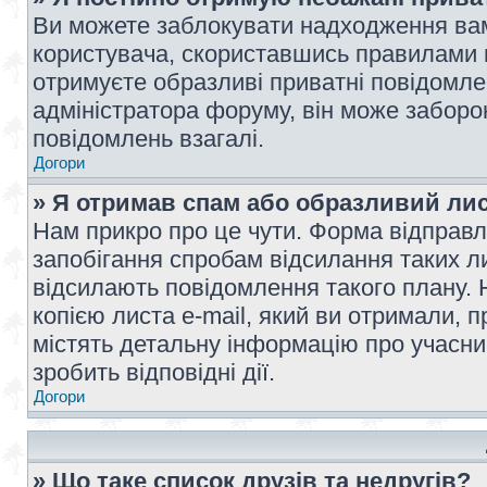
Ви можете заблокувати надходження вам
користувача, скориставшись правилами 
отримуєте образливі приватні повідомлен
адміністратора форуму, він може забор
повідомлень взагалі.
Догори
» Я отримав спам або образливий лис
Нам прикро про це чути. Форма відправл
запобігання спробам відсилання таких лис
відсилають повідомлення такого плану. 
копією листа e-mail, який ви отримали, 
містять детальну інформацію про учасник
зробить відповідні дії.
Догори
» Що таке список друзів та недругів?