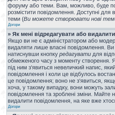
форуму або теми. Вам, можливо, буде по
розмістити повідомлення. Доступні для в
теми (
Ви можете створювати нові теми
Догори
» Як мені відредагувати або видалит
Якщо ви не є адміністратором або модер
видаляти лише власні повідомлення. Ви
натиснувши кнопку
редагувати
для відп
обмеженого часу з моменту створення. Я
під ним з'явиться невеличкий напис, який
повідомлення і коли це відбулось востан
це повідомлення; воно не з'явиться, як
хоча, у такому випадку, вони можуть за
повідомлення та зроблені зміни. Майте н
видалити повідомлення, на яке вже хтось
Догори