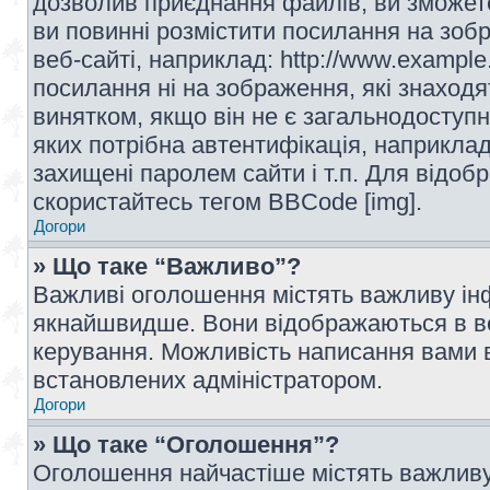
дозволив приєднання файлів, ви зможет
ви повинні розмістити посилання на зоб
веб-сайті, наприклад: http://www.example
посилання ні на зображення, які знаход
винятком, якщо він не є загальнодоступн
яких потрібна автентифікація, наприклад,
захищені паролем сайти і т.п. Для відо
скористайтесь тегом BBCode [img].
Догори
» Що таке “Важливо”?
Важливі оголошення містять важливу інф
якнайшвидше. Вони відображаються в ве
керування. Можливість написання вами 
встановлених адміністратором.
Догори
» Що таке “Оголошення”?
Оголошення найчастіше містять важливу