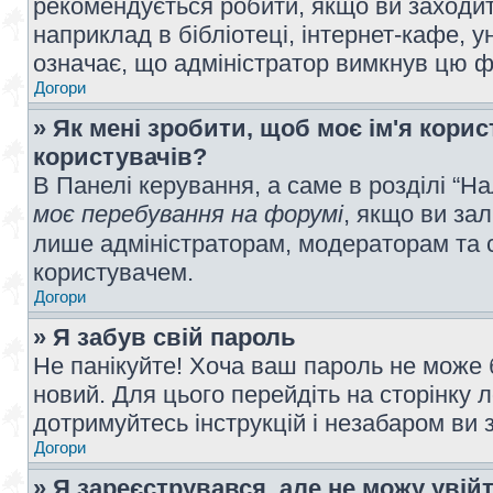
рекомендується робити, якщо ви заходит
наприклад в бібліотеці, інтернет-кафе, ун
означає, що адміністратор вимкнув цю ф
Догори
» Як мені зробити, щоб моє ім'я кори
користувачів?
В Панелі керування, а саме в розділі “
моє перебування на форумі
, якщо ви за
лише адміністраторам, модераторам та 
користувачем.
Догори
» Я забув свій пароль
Не панікуйте! Хоча ваш пароль не може 
новий. Для цього перейдіть на сторінку 
дотримуйтесь інструкцій і незабаром ви 
Догори
» Я зареєструвався, але не можу увій