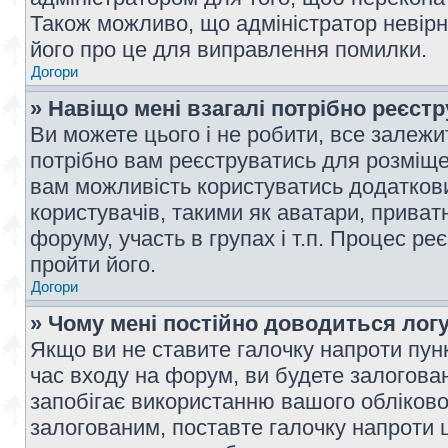
Також можливо, що адміністратор невірн
його про це для виправлення помилки.
Догори
» Навіщо мені взагалі потрібно реєст
Ви можете цього і не робити, все залежит
потрібно вам реєструватись для розміщен
вам можливість користуватись додаткови
користувачів, такими як аватари, приват
форуму, участь в групах і т.п. Процес ре
пройти його.
Догори
» Чому мені постійно доводиться лог
Якщо ви не ставите галочку напроти пун
час входу на форум, ви будете залогова
запобігає використанню вашого обліков
залогованим, поставте галочку напроти ц