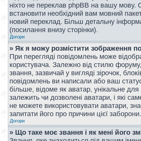
ніхто не переклав phpBB на вашу мову. 
встановити необхідний вам мовний пакет,
новий переклад. Більш детальну інформ
(посилання внизу сторінки).
Догори
» Як я можу розмістити зображення п
При перегляді повідомлень може відобр
користувача. Залежно від стилю форуму
звання, зазвичай у вигляді зірочок, блокі
повідомлень ви написали або ваш статус
більше, відоме як аватар, унікальне для
залежить чи дозволені аватари, і які с
не можете використовувати аватари, зна
запитати його про причини цієї заборони
Догори
» Що таке моє звання і як мені його з
Звання, яке знаходиться під вашим імене