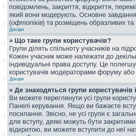
повідомлень, закриття, відкриття, перем
який вони модерують. Основне завдання 
(
офтопіків
) та розміщень образливих та
Догори
» Що таке групи користувачів?
Групи ділять спільноту учасників на під
Кожен учасник може належати до декілько
індивідуальні права доступу. Це полегшу
користувачів модераторами форуму або н
Догори
» Де знаходяться групи користувачів і
Ви можете переглянути усі групи користу
Панелі керування. Якщо ви бажаєте вступ
посилання. Звісно, не усі групи є загал
для вступу, деякі можуть бути закритими
відкритою, ви можете вступити до неї на