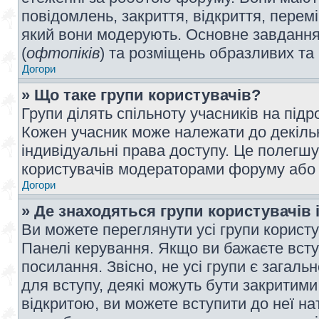
повідомлень, закриття, відкриття, перем
який вони модерують. Основне завдання 
(
офтопіків
) та розміщень образливих та
Догори
» Що таке групи користувачів?
Групи ділять спільноту учасників на під
Кожен учасник може належати до декілько
індивідуальні права доступу. Це полегшу
користувачів модераторами форуму або н
Догори
» Де знаходяться групи користувачів і
Ви можете переглянути усі групи користу
Панелі керування. Якщо ви бажаєте вступ
посилання. Звісно, не усі групи є загал
для вступу, деякі можуть бути закритими
відкритою, ви можете вступити до неї на