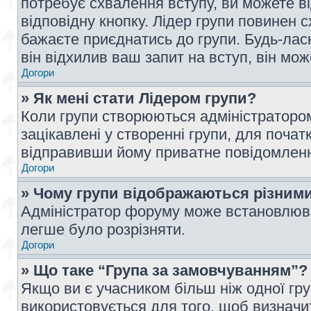
потребує схвалення вступу, ви можете ві
відповідну кнопку. Лідер групи повинен 
бажаєте приєднатись до групи. Будь-ласк
він відхилив ваш запит на вступ, він мож
Догори
» Як мені стати Лідером групи?
Коли групи створюються адміністратором
зацікавлені у створенні групи, для почат
відправивши йому приватне повідомлен
Догори
» Чому групи відображаються різним
Адміністратор форуму може встановлюва
легше було розрізняти.
Догори
» Що таке “Група за замовчуванням”?
Якщо ви є учасником більш ніж одної гр
використовується для того, щоб визначит