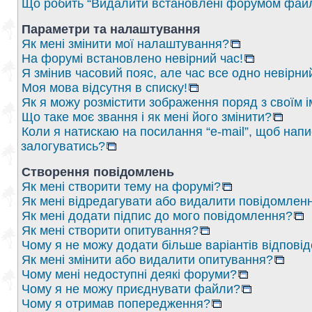
Що робить “Видалити встановлені форумом файл
Параметри та налаштування
Як мені змінити мої налаштування?
На форумі встановлено невірний час!
Я змінив часовий пояс, але час все одно невірни
Моя мова відсутня в списку!
Як я можу розмістити зображення поряд з своїм 
Що таке моє звання і як мені його змінити?
Коли я натискаю на посилання “e-mail”, щоб напи
залогуватись?
Створення повідомлень
Як мені створити тему на форумі?
Як мені відредагувати або видалити повідомлен
Як мені додати підпис до мого повідомлення?
Як мені створити опитування?
Чому я не можу додати більше варіантів відпові
Як мені змінити або видалити опитування?
Чому мені недоступні деякі форуми?
Чому я не можу приєднувати файли?
Чому я отримав попередження?