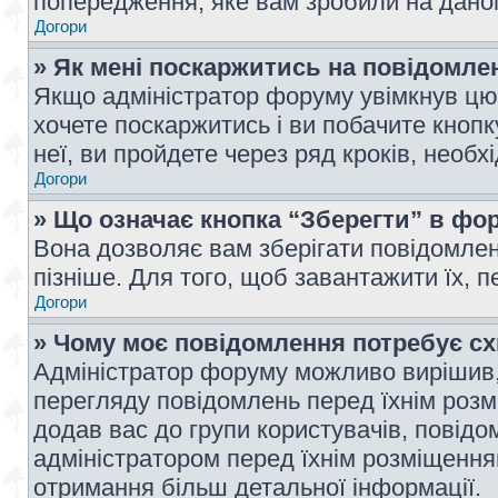
попередження, яке вам зробили на даном
Догори
» Як мені поскаржитись на повідомл
Якщо адміністратор форуму увімкнув цю 
хочете поскаржитись і ви побачите кноп
неї, ви пройдете через ряд кроків, необ
Догори
» Що означає кнопка “Зберегти” в фо
Вона дозволяє вам зберігати повідомлен
пізніше. Для того, щоб завантажити їх, 
Догори
» Чому моє повідомлення потребує с
Адміністратор форуму можливо вирішив,
перегляду повідомлень перед їхнім роз
додав вас до групи користувачів, повід
адміністратором перед їхнім розміщенням
отримання більш детальної інформації.