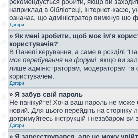
рекомендується робити, якщо ви заходит
наприклад в бібліотеці, інтернет-кафе, ун
означає, що адміністратор вимкнув цю ф
Догори
» Як мені зробити, щоб моє ім'я кори
користувачів?
В Панелі керування, а саме в розділі “
моє перебування на форумі
, якщо ви за
лише адміністраторам, модераторам та 
користувачем.
Догори
» Я забув свій пароль
Не панікуйте! Хоча ваш пароль не може 
новий. Для цього перейдіть на сторінку 
дотримуйтесь інструкцій і незабаром ви 
Догори
» Я зареєструвався, але не можу увій