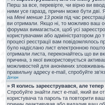
Перш за все, перевірте, чи вірно ви вво
ними усе гаразд, причин може бути дві.
на
Мені менше 13 років
під час реєстраці
ви отримали. Якщо ні, то можливо ваш о
форумах вимагається, щоб усі зареєстров
користувачами або адміністратором до т
процесі реєстрації вам повідомлялось пр
було надіслано лист електронною поштою
отримали листа, переконайтесь що ви вк
причина, з якої використовується актива
можливостей для анонімних зловживань 
правильну адресу e-mail, спробуйте зв'я
Догори
» Я колись зареєструвався, але тепер
Спробуйте знайти лист e-mail, який ви от
користувача та пароль та повторити ваш
причин деактивував або видалив ваш обл