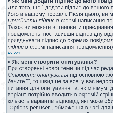
» Як мені додати підпис до мого пов
Для того, щоб додати підпис до вашого 
його в вашому профілі. Після цього, ви 
Приєднати підпис
в формі написання по
Також ви можете встановити приєднання
повідомлень, поставивши відповідну від
приєднувати підпис до окремих повідомл
підпис
в формі написання повідомлення)
Догори
» Як мені створити опитування?
При створенні нової теми чи під час ред
Створити опитування
під основною фо
бачите її, то швидше за все, у вас недо
питання для опитування та, як мінімум, д
варіант потрібно вводити в окремій стріч
кількість варіантів відповіді, які може 
“Options per user”, обмеження в часі для 