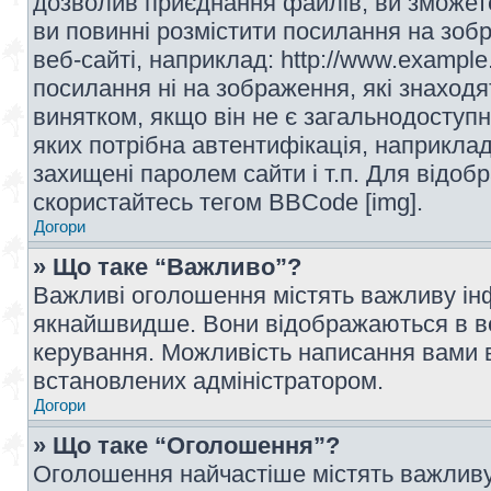
дозволив приєднання файлів, ви зможет
ви повинні розмістити посилання на зоб
веб-сайті, наприклад: http://www.example
посилання ні на зображення, які знаход
винятком, якщо він не є загальнодоступн
яких потрібна автентифікація, наприклад,
захищені паролем сайти і т.п. Для відо
скористайтесь тегом BBCode [img].
Догори
» Що таке “Важливо”?
Важливі оголошення містять важливу інф
якнайшвидше. Вони відображаються в ве
керування. Можливість написання вами 
встановлених адміністратором.
Догори
» Що таке “Оголошення”?
Оголошення найчастіше містять важливу