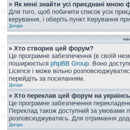
» Як мені знайти усі приєднані мною
Для того, щоб побачити список усіх при
керування, і оберіть пункт Керування п
Догори
Інф
» Хто створив цей форум?
Це програмне забезпечення (в своїй незм
поширюється
phpBB Group
. Воно доступ
Licence і може вільно розповсюджуватис
перейдіть за посиланням.
Догори
» Хто переклав цей форум на українс
Це програмне забезпечення перекладен
Переклад також доступний за умовами ліц
розповсюджуватись. Для отримання дода
Догори