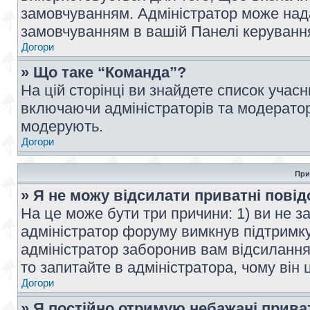
замовчуванням. Адміністратор може над
замовчуванням в вашій Панелі керуванн
Догори
» Що таке “Команда”?
На цій сторінці ви знайдете список учас
включаючи адміністраторів та модератор
модерують.
Догори
При
» Я не можу відсилати приватні пові
На це може бути три причини: 1) ви не з
адміністратор форуму вимкнув підтримку
адміністратор заборонив вам відсиланн
то запитайте в адміністратора, чому він 
Догори
» Я постійно отримую небажані прива