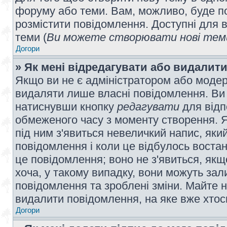
форуму або теми. Вам, можливо, буде по
розмістити повідомлення. Доступні для в
теми (
Ви можете створювати нові теми
Догори
» Як мені відредагувати або видалит
Якщо ви не є адміністратором або модер
видаляти лише власні повідомлення. Ви
натиснувши кнопку
редагувати
для відп
обмеженого часу з моменту створення. Я
під ним з'явиться невеличкий напис, який
повідомлення і коли це відбулось востан
це повідомлення; воно не з'явиться, як
хоча, у такому випадку, вони можуть за
повідомлення та зроблені зміни. Майте н
видалити повідомлення, на яке вже хтось
Догори