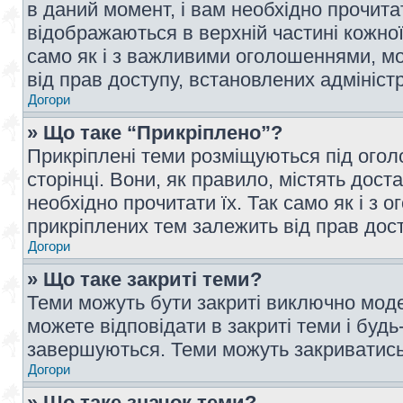
в даний момент, і вам необхідно прочи
відображаються в верхній частині кожної
само як і з важливими оголошеннями, м
від прав доступу, встановлених адмініс
Догори
» Що таке “Прикріплено”?
Прикріплені теми розміщуються під ого
сторінці. Вони, як правило, містять дос
необхідно прочитати їх. Так само як і з
прикріплених тем залежить від прав дос
Догори
» Що таке закриті теми?
Теми можуть бути закриті виключно мод
можете відповідати в закриті теми і буд
завершуються. Теми можуть закриватись 
Догори
» Що таке значок теми?