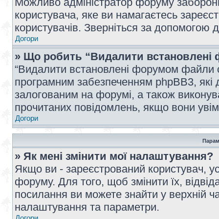
Можливо адміністратор форуму заборонив
користувача, яке ви намагаєтесь зареєст
користувачів. Зверніться за допомогою 
Догори
» Що робить “Видалити встановлені 
“Видалити встановлені форумом файли co
програмним забезпеченням phpBB3, які 
залогованим на форумі, а також виконува
прочитаних повідомлень, якщо вони увім
Догори
Парам
» Як мені змінити мої налаштування?
Якщо ви - зареєстрований користувач, ус
форуму. Для того, щоб змінити їх, відві
посилання ви можете знайти у верхній ча
налаштування та параметри.
Догори