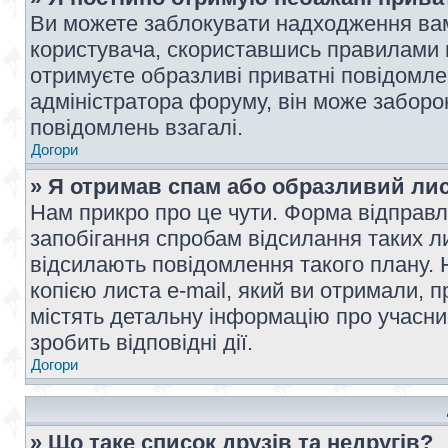
Ви можете заблокувати надходження вам
користувача, скориставшись правилами 
отримуєте образливі приватні повідомлен
адміністратора форуму, він може забор
повідомлень взагалі.
Догори
» Я отримав спам або образливий лис
Нам прикро про це чути. Форма відправл
запобігання спробам відсилання таких лис
відсилають повідомлення такого плану. 
копією листа e-mail, який ви отримали, 
містять детальну інформацію про учасник
зробить відповідні дії.
Догори
» Що таке список друзів та недругів?