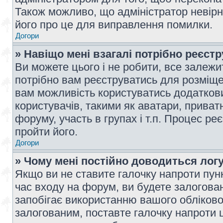
Також можливо, що адміністратор невірн
його про це для виправлення помилки.
Догори
» Навіщо мені взагалі потрібно реєст
Ви можете цього і не робити, все залежит
потрібно вам реєструватись для розміщен
вам можливість користуватись додаткови
користувачів, такими як аватари, приват
форуму, участь в групах і т.п. Процес ре
пройти його.
Догори
» Чому мені постійно доводиться лог
Якщо ви не ставите галочку напроти пун
час входу на форум, ви будете залогова
запобігає використанню вашого обліков
залогованим, поставте галочку напроти ц