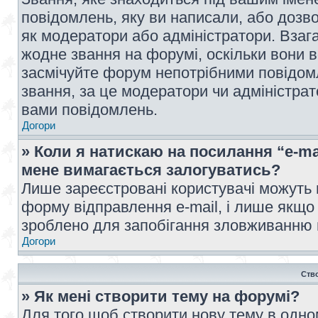
повідомлень, яку ви написали, або дозво
як модератори або адміністратори. Взаг
жодне звання на форумі, оскільки вони 
засмічуйте форум непотрібними повідомл
звання, за це модератори чи адміністра
вами повідомлень.
Догори
» Коли я натискаю на посилання “e-ma
мене вимагається залогуватись?
Лише зареєстровані користувачі можуть 
форму відправлення e-mail, і лише якщо
зроблено для запобігання зловживанню
Догори
Ств
» Як мені створити тему на форумі?
Для того щоб створити нову тему в одному