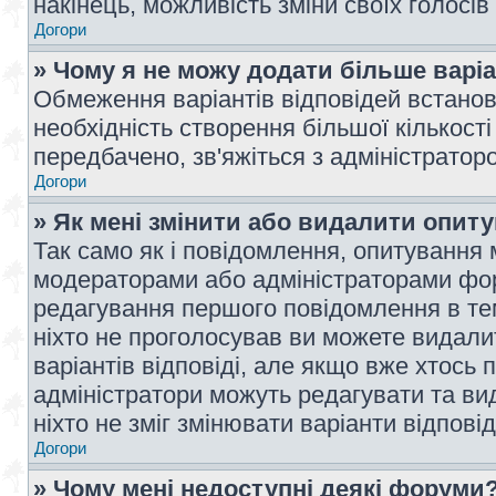
накінець, можливість зміни своїх голосі
Догори
» Чому я не можу додати більше варі
Обмеження варіантів відповідей встано
необхідність створення більшої кількості
передбачено, зв'яжіться з адміністратор
Догори
» Як мені змінити або видалити опит
Так само як і повідомлення, опитування
модераторами або адміністраторами фор
редагування першого повідомлення в тем
ніхто не проголосував ви можете видали
варіантів відповіді, але якщо вже хтось
адміністратори можуть редагувати та ви
ніхто не зміг змінювати варіанти відповід
Догори
» Чому мені недоступні деякі форуми