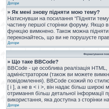
Догори
» Як мені знову підняти мою тему?
Натиснувши на посилання “Підняти тему” 
частину першої сторінки форуму. Якщо в
функцію вимкнено. Також можна підняти 
переконайтесь, що ви не порушуєте прав
Догори
Форматування пов
» Що таке BBCode?
BBCode - це особлива реалізація HTML,
адміністратором (також ви можете вимкн
повідомлення). BBCode схожий по стилю
[ і ], а не в < і >, він надає більш широ
отримання більш детальної інформації п
використання, яка доступна з сторінки 
Догори