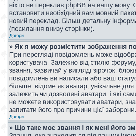
ніхто не переклав phpBB на вашу мову. 
встановити необхідний вам мовний пакет,
новий переклад. Більш детальну інформ
(посилання внизу сторінки).
Догори
» Як я можу розмістити зображення п
При перегляді повідомлень може відобр
користувача. Залежно від стилю форуму
звання, зазвичай у вигляді зірочок, блокі
повідомлень ви написали або ваш статус
більше, відоме як аватар, унікальне для
залежить чи дозволені аватари, і які с
не можете використовувати аватари, зна
запитати його про причини цієї заборони
Догори
» Що таке моє звання і як мені його з
Звання, яке знаходиться під вашим імене