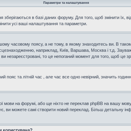
Параметри та налаштування
 зберігаються в базі даних форуму. Для того, щоб змінити їх, в
мінити усі ваші налаштування та параметри.
ому часовому поясу, а не тому, в якому знаходитесь ви. В таком
сцезнаходженню, наприклад, Київ, Варшава, Москва і т.д. Зауваж
и незареєстровані, то це непоганий момент для того, щоб це зр
й пояс та літній час , але час все одно невірний, значить годин
ої мови на форумі, або ще ніхто не переклав phpBB на вашу мову
нує, ви можете самі створити новий переклад. Більш детальну і
ем користувача?