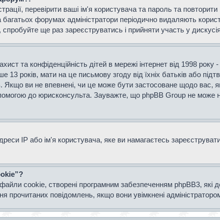
страції, перевірити ваші ім'я користувача та пароль та повторит
а багатьох форумах адміністратори періодично видаляють користу
спробуйте ще раз зареєструватись і прийняти участь у дискусія
захист та конфіденційність дітей в мережі інтернет від 1998 року 
е 13 років, мати на це письмову згоду від їхніх батьків або підт
ів. Якщо ви не впевнені, чи це може бути застосоване щодо вас, я
опомогою до юрисконсульта. Зауважте, що phpBB Group не може н
еси IP або ім'я користувача, яке ви намагаєтесь зареєструвати.
okie”?
файли cookie, створені програмним забезпеченням phpBB3, які 
ання прочитаних повідомлень, якщо вони увімкнені адміністраторо