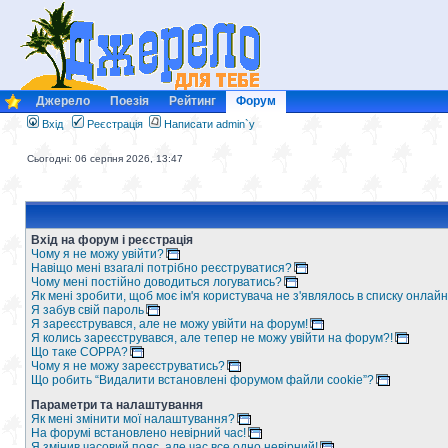
Джерело
Поезія
Рейтинг
Форум
Вхід
Реєстрація
Написати admin`у
Сьогодні: 06 серпня 2026, 13:47
Вхід на форум і реєстрація
Чому я не можу увійти?
Навіщо мені взагалі потрібно реєструватися?
Чому мені постійно доводиться логуватись?
Як мені зробити, щоб моє ім'я користувача не з'являлось в списку онлайн
Я забув свій пароль
Я зареєструвався, але не можу увійти на форум!
Я колись зареєструвався, але тепер не можу увійти на форум?!
Що таке COPPA?
Чому я не можу зареєструватись?
Що робить “Видалити встановлені форумом файли cookie”?
Параметри та налаштування
Як мені змінити мої налаштування?
На форумі встановлено невірний час!
Я змінив часовий пояс, але час все одно невірний!