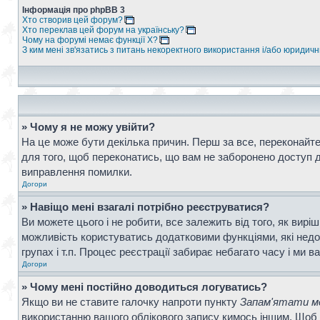
Інформація про phpBB 3
Хто створив цей форум?
Хто переклав цей форум на українську?
Чому на форумі немає функції X?
З ким мені зв'язатись з питань некоректного використання і/або юридич
» Чому я не можу увійти?
На це може бути декілька причин. Перш за все, переконайтес
для того, щоб переконатись, що вам не заборонено доступ д
виправлення помилки.
Догори
» Навіщо мені взагалі потрібно реєструватися?
Ви можете цього і не робити, все залежить від того, як вир
можливість користуватись додатковими функціями, які недос
групах і т.п. Процес реєстрації забирає небагато часу і ми в
Догори
» Чому мені постійно доводиться логуватись?
Якщо ви не ставите галочку напроти пункту
Запам'ятати ме
використанню вашого облікового запису кимось іншим. Щоб 