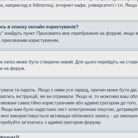
наприклад в бібліотеці, інтернет-кафе, університеті і т.п. Якщо
ось в списку онлайн користувачів?
у” знайдіть пункт
Приховати моє перебування на форумі
, якщо 
ь прихованим користувачем.
м легко може бути створено новий. Для цього перейдіть на сторі
ти на форум.
истувача та пароль. Якщо з ними усе гаразд, причин може бути д
уватись інструкцій, які ви отримали. Якщо ні, то можливо ваш об
тивовані самостійно користувачами або адміністратором до того,
і. Якщо вам було надіслано лист електронною поштою, дотримуйт
 якої використовується активація облікового запису - це зменш
спробуйте зв'язатись з адміністратором форуму.
а форум?!