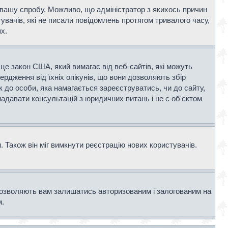
и вашу спробу. Можливо, що адміністратор з якихось причин
вачів, які не писали повідомлень протягом тривалого часу,
х.
- це закон США, який вимагає від веб-сайтів, які можуть
вердження від їхніх опікунів, що вони дозволяють збір
к до особи, яка намагається зареєструватись, чи до сайту,
адавати консультацій з юридичних питань і не є об'єктом
 Також він міг вимкнути реєстрацію нових користувачів.
дозволяють вам залишатись авторизованим і залогованим на
м.