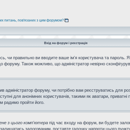
них питань, пов'язаних з цим форумом?
Вхід на форум і реєстрація
ь, чи правильно ви вводите ваше ім'я користувача та пароль. Як
о форуму. Також можливо, що адміністратор невірно сконфігурув
ішив адміністратор форуму, чи потрібно вам реєструватись для ро
тупні для анонімних користувачів, такими як аватари, приватні 
ам радимо пройти його.
не з цього комп'ютера
під час входу на форум, ви будете зало
залишатись залогованим, поставте галочку напроти цього пункту