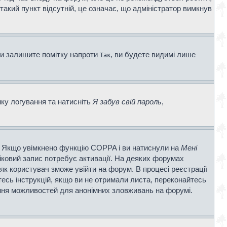
 такий пункт відсутній, це означає, що адміністратор вимкнув
ви залишите помітку напроти
, ви будете видимі лише
Так
нку логування та натисніть
Я забув свій пароль
,
ві. Якщо увімкнено функцію COPPA і ви натиснули на
Мені
ліковий запис потребує активації. На деяких форумах
 як користувач зможе увійти на форум. В процесі реєстрації
есь інструкцій, якщо ви не отримали листа, переконайтесь
ення можливостей для анонімних зловживань на форумі.