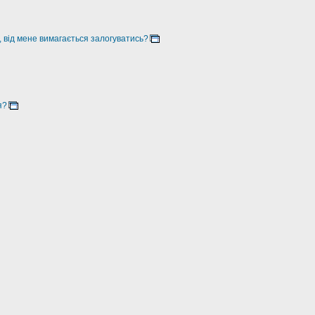
, від мене вимагається залогуватись?
я?