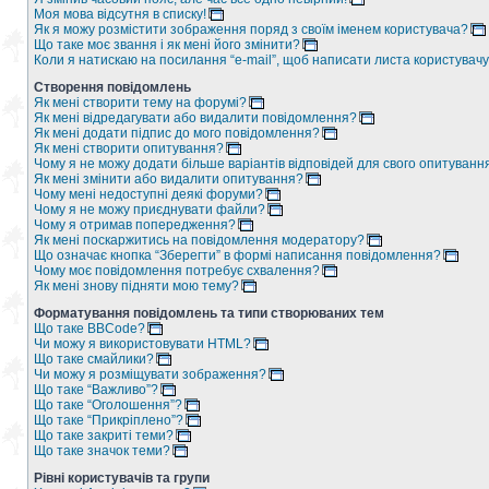
Моя мова відсутня в списку!
Як я можу розмістити зображення поряд з своїм іменем користувача?
Що таке моє звання і як мені його змінити?
Коли я натискаю на посилання “e-mail”, щоб написати листа користувачу
Створення повідомлень
Як мені створити тему на форумі?
Як мені відредагувати або видалити повідомлення?
Як мені додати підпис до мого повідомлення?
Як мені створити опитування?
Чому я не можу додати більше варіантів відповідей для свого опитуванн
Як мені змінити або видалити опитування?
Чому мені недоступні деякі форуми?
Чому я не можу приєднувати файли?
Чому я отримав попередження?
Як мені поскаржитись на повідомлення модератору?
Що означає кнопка “Зберегти” в формі написання повідомлення?
Чому моє повідомлення потребує схвалення?
Як мені знову підняти мою тему?
Форматування повідомлень та типи створюваних тем
Що таке BBCode?
Чи можу я використовувати HTML?
Що таке смайлики?
Чи можу я розміщувати зображення?
Що таке “Важливо”?
Що таке “Оголошення”?
Що таке “Прикріплено”?
Що таке закриті теми?
Що таке значок теми?
Рівні користувачів та групи