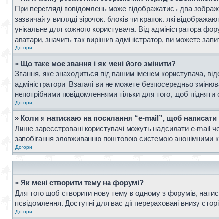
При перегляді повідомлень може відображатись два зображ
зазвичай у вигляді зірочок, блоків чи крапок, які відображ
унікальне для кожного користувача. Від адміністратора фор
аватари, значить так вирішив адміністратор, ви можете запи
Догори
» Що таке моє звання і як мені його змінити?
Звання, яке знаходиться під вашим іменем користувача, від
адміністратори. Взагалі ви не можете безпосередньо зміню
непотрібними повідомленнями тільки для того, щоб підняти 
Догори
» Коли я натискаю на посилання “e-mail”, щоб написати
Лише зареєстровані користувачі можуть надсилати e-mail ч
запобігання зловживанню поштовою системою анонімними к
Догори
» Як мені створити тему на форумі?
Для того щоб створити нову тему в одному з форумів, натисн
повідомлення. Доступні для вас дії перераховані внизу стор
Догори