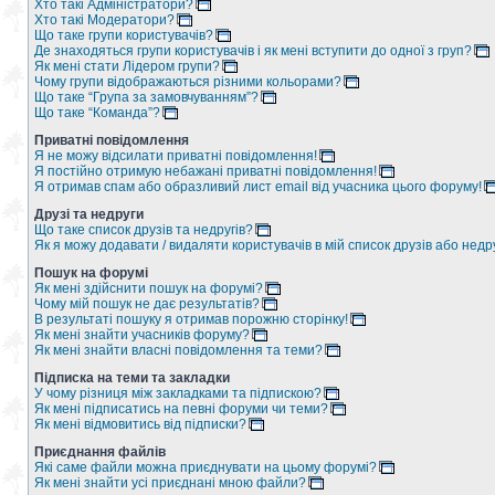
Хто такі Адміністратори?
Хто такі Модератори?
Що таке групи користувачів?
Де знаходяться групи користувачів і як мені вступити до одної з груп?
Як мені стати Лідером групи?
Чому групи відображаються різними кольорами?
Що таке “Група за замовчуванням”?
Що таке “Команда”?
Приватні повідомлення
Я не можу відсилати приватні повідомлення!
Я постійно отримую небажані приватні повідомлення!
Я отримав спам або образливий лист email від учасника цього форуму!
Друзі та недруги
Що таке список друзів та недругів?
Як я можу додавати / видаляти користувачів в мій список друзів або недр
Пошук на форумі
Як мені здійснити пошук на форумі?
Чому мій пошук не дає результатів?
В результаті пошуку я отримав порожню сторінку!
Як мені знайти учасників форуму?
Як мені знайти власні повідомлення та теми?
Підписка на теми та закладки
У чому різниця між закладками та підпискою?
Як мені підписатись на певні форуми чи теми?
Як мені відмовитись від підписки?
Приєднання файлів
Які саме файли можна приєднувати на цьому форумі?
Як мені знайти усі приєднані мною файли?