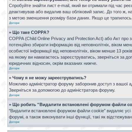
Спробуйте знайти лист e-mail, який ви отримали під час реє
деактивував або видалив ваш обліковий запис. До того ж, н
з метою зменшення розміру бази даних. Якщо це трапилось, 
Догори
» Що таке COPPA?
COPPA (Child Online Privacy and Protection Act) або Акт про 
потенційно збирати інформацію від неповнолітніх, віком менш
особистої інформації від неповнолітніх, віком менше 13 рок
на якому ви намагаєтесь зареєструватись, зверніться за д
юридичних відносин, окрім вказаних нижче.
Догори
» Чому я не можу зареєструватись?
Можливо адміністратор форуму заборонив доступ з вашої адр
Зверніться за допомогою до адміністратора форуму.
Догори
» Що робить “Видалити встановлені форумом файли co
“Видалити встановлені форумом файли cookie” видаляє усі 
форумі, а також виконувати інші функції, такі як відстежув
Догори