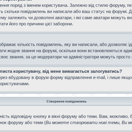
ення поряд з іменем користувача. Залежно від стилю форуму, п
ають скільки повідомлень ви написали або ваш статус на форумі. 
уму залежить чи дозволені аватари, і які саме аватари можуть 
тати його про причини цієї заборони.
ображає кількість повідомлень, яку ви написали, або дозволяє і
вати жодне звання на форумі, оскільки вони встановлюються адм
своє звання, за це модератори чи адміністратори можуть просто
 листа користувачу, від мене вимагається залогуватись?
ерез вбудовану в форум форму відправлення e-mail, і лише якщо
ористувачами.
Створення повідомлень
ість відповідну кнопку в вікні форуму або теми. Вам, можливо, 
інок форуму або теми (
Ви можете створювати нові теми, Ви мо