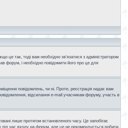
що це так, тоді вам необхідно зв'язатися з адміністратором
ав форум, і необхідно повідомити його про це для
зміщення повідомлень, чи ні. Проте, реєстрація надає вам
повідомлення, відсилання e-mail учасникам форуму, участь в
говані лише протягом встановленого часу. Це запобігає
 під час входу на форум, але це не рекомендується робити,