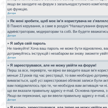
якщо ви заходите на форум з загальнодоступного комп'ютера, 
цю функцію.
Догори
» Як мені зробити, щоб моє ім'я користувача не з'являл
В Панелі керування, а саме в розділі “Налаштування форум
адміністраторам, модераторам та собі. Ви будете вважатис
Догори
» Я забув свій пароль
Не панікуйте! Хоча ваш пароль не може бути відновлено, ва
дотримуйтесь інструкцій і незабаром ви знову зможете увій
Догори
» Я зареєструвався, але не можу увійти на форум!
Перш за все, перевірте, чи вірно ви вводите ваше ім'я кор
менше 13 років
під час реєстрації, то вам необхідно дотрим
вимагається, щоб усі зареєстровані облікові записи були ак
вам повідомлялось про те, чи необхідна вам активація чи н
що ви вказали правильну адресу e-mail. Основна причина, з
Якщо ви переконані, що ви ввели правильну адресу e-mail, 
Догори
» Я колись зареєструвався, але тепер не можу увійти н