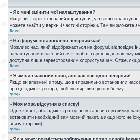
» Як мені змінити мої налаштування?
Якщо ви - зареєстрований користувач, усі ваші налаштування
можете знайти у верхній частині сторінки. Там ви зможете з
Догори
» На форумі встановлено невірний час!
Можливо час, який відображається на форумі, відповідає інш
налаштуваннях часовий пояс, щоб він відповідав вашому мі
доступна лише зареєстрованим клористувачам. Отже, якщо в
Догори
» Я змінив часовий пояс, але час все одно невірний!
Якщо ви впевнені в тому, що ви правильно встановили часови
про це адміністратора, щоб він вирішив цю проблему.
Догори
» Моя мова відсутня в списку!
Одне з двох, або адміністратор не встановив підтримку ваш
встановити необхідний вам мовний пакет, а якщо його не іс
внизу сторінки).
Догори
» Як я можу розмістити зображення поряд з своїм імен