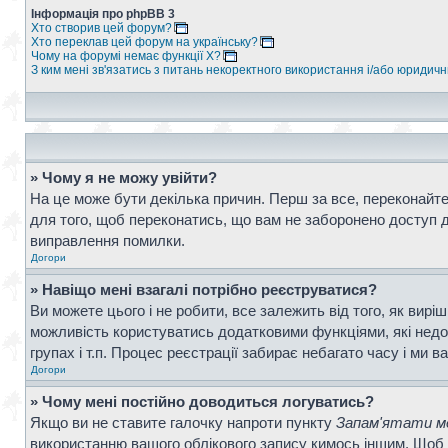
Інформація про phpBB 3
Хто створив цей форум?
Хто переклав цей форум на українську?
Чому на форумі немає функції X?
З ким мені зв'язатись з питань некоректного використання і/або юридич
» Чому я не можу увійти?
На це може бути декілька причин. Перш за все, переконайтес
для того, щоб переконатись, що вам не заборонено доступ д
виправлення помилки.
Догори
» Навіщо мені взагалі потрібно реєструватися?
Ви можете цього і не робити, все залежить від того, як вир
можливість користуватись додатковими функціями, які недос
групах і т.п. Процес реєстрації забирає небагато часу і ми в
Догори
» Чому мені постійно доводиться логуватись?
Якщо ви не ставите галочку напроти пункту
Запам'ятати ме
використанню вашого облікового запису кимось іншим. Щоб 