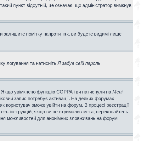
 такий пункт відсутній, це означає, що адміністратор вимкнув
ви залишите помітку напроти
, ви будете видимі лише
Так
нку логування та натисніть
Я забув свій пароль
,
ві. Якщо увімкнено функцію COPPA і ви натиснули на
Мені
ліковий запис потребує активації. На деяких форумах
 як користувач зможе увійти на форум. В процесі реєстрації
есь інструкцій, якщо ви не отримали листа, переконайтесь
ення можливостей для анонімних зловживань на форумі.