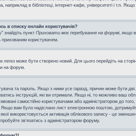
наприклад в бібліотеці, інтернет-кафе, університеті і т.п. Якщо
ось в списку онлайн користувачів?
у” знайдіть пункт
Приховати моє перебування на форумі
, якщо 
ь прихованим користувачем.
м легко може бути створено новий. Для цього перейдіть на сторі
ти на форум.
истувача та пароль. Якщо з ними усе гаразд, причин може бути д
уватись інструкцій, які ви отримали. Якщо ні, то можливо ваш об
тивовані самостійно користувачами або адміністратором до того,
і. Якщо вам було надіслано лист електронною поштою, дотримуйт
 якої використовується активація облікового запису - це зменш
спробуйте зв'язатись з адміністратором форуму.
а форум?!