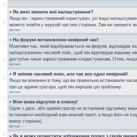
» Як мені змінити мої налаштування?
Якщо ви - зареєстрований користувач, усі ваші налаштування
можете знайти у верхній частині сторінки. Там ви зможете з
Догори
» На форумі встановлено невірний час!
Можливо час, який відображається на форумі, відповідає інш
налаштуваннях часовий пояс, щоб він відповідав вашому мі
доступна лише зареєстрованим клористувачам. Отже, якщо в
Догори
» Я змінив часовий пояс, але час все одно невірний!
Якщо ви впевнені в тому, що ви правильно встановили часови
про це адміністратора, щоб він вирішив цю проблему.
Догори
» Моя мова відсутня в списку!
Одне з двох, або адміністратор не встановив підтримку ваш
встановити необхідний вам мовний пакет, а якщо його не іс
внизу сторінки).
Догори
» Як я можу розмістити зображення поряд з своїм імен