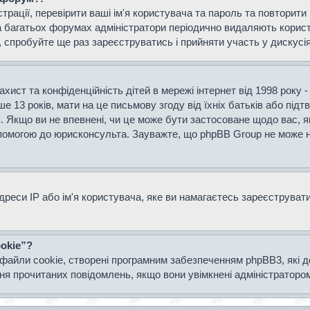
страції, перевірити ваші ім'я користувача та пароль та повторит
а багатьох форумах адміністратори періодично видаляють користу
спробуйте ще раз зареєструватись і прийняти участь у дискусія
захист та конфіденційність дітей в мережі інтернет від 1998 року 
е 13 років, мати на це письмову згоду від їхніх батьків або підт
ів. Якщо ви не впевнені, чи це може бути застосоване щодо вас, я
опомогою до юрисконсульта. Зауважте, що phpBB Group не може н
еси IP або ім'я користувача, яке ви намагаєтесь зареєструвати.
okie”?
файли cookie, створені програмним забезпеченням phpBB3, які 
ання прочитаних повідомлень, якщо вони увімкнені адміністраторо