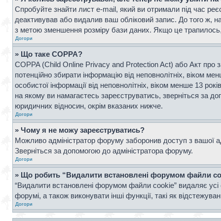
Спробуйте знайти лист e-mail, який ви отримали під час реє
деактивував або видалив ваш обліковий запис. До того ж, н
з метою зменшення розміру бази даних. Якщо це трапилось, 
Догори
» Що таке COPPA?
COPPA (Child Online Privacy and Protection Act) або Акт про 
потенційно збирати інформацію від неповнолітніх, віком менш
особистої інформації від неповнолітніх, віком менше 13 рок
на якому ви намагаєтесь зареєструватись, зверніться за д
юридичних відносин, окрім вказаних нижче.
Догори
» Чому я не можу зареєструватись?
Можливо адміністратор форуму заборонив доступ з вашої адр
Зверніться за допомогою до адміністратора форуму.
Догори
» Що робить “Видалити встановлені форумом файли co
“Видалити встановлені форумом файли cookie” видаляє усі 
форумі, а також виконувати інші функції, такі як відстежув
Догори