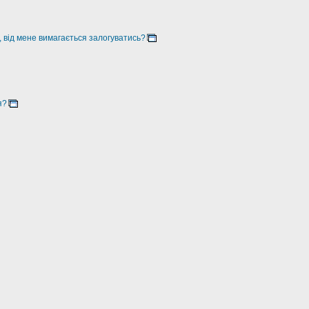
, від мене вимагається залогуватись?
я?