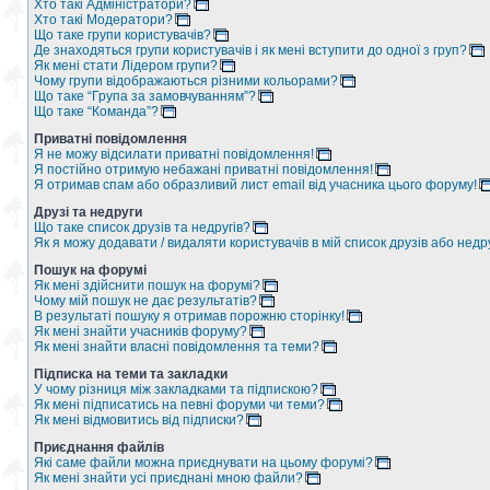
Хто такі Адміністратори?
Хто такі Модератори?
Що таке групи користувачів?
Де знаходяться групи користувачів і як мені вступити до одної з груп?
Як мені стати Лідером групи?
Чому групи відображаються різними кольорами?
Що таке “Група за замовчуванням”?
Що таке “Команда”?
Приватні повідомлення
Я не можу відсилати приватні повідомлення!
Я постійно отримую небажані приватні повідомлення!
Я отримав спам або образливий лист email від учасника цього форуму!
Друзі та недруги
Що таке список друзів та недругів?
Як я можу додавати / видаляти користувачів в мій список друзів або недр
Пошук на форумі
Як мені здійснити пошук на форумі?
Чому мій пошук не дає результатів?
В результаті пошуку я отримав порожню сторінку!
Як мені знайти учасників форуму?
Як мені знайти власні повідомлення та теми?
Підписка на теми та закладки
У чому різниця між закладками та підпискою?
Як мені підписатись на певні форуми чи теми?
Як мені відмовитись від підписки?
Приєднання файлів
Які саме файли можна приєднувати на цьому форумі?
Як мені знайти усі приєднані мною файли?