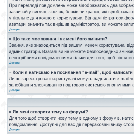
При перегляді повідомлень може відображатись два зображ
зазвичай у вигляді зірочок, блоків чи крапок, які відображ
унікальне для кожного користувача. Від адміністратора фор
аватари, значить так вирішив адміністратор, ви можете запи
Догори
» Що таке моє звання і як мені його змінити?
Звання, яке знаходиться під вашим іменем користувача, від
адміністратори. Взагалі ви не можете безпосередньо зміню
непотрібними повідомленнями тільки для того, щоб підняти 
Догори
» Коли я натискаю на посилання “e-mail”, щоб написати
Лише зареєстровані користувачі можуть надсилати e-mail ч
запобігання зловживанню поштовою системою анонімними к
Догори
» Як мені створити тему на форумі?
Для того щоб створити нову тему в одному з форумів, натисн
повідомлення. Доступні для вас дії перераховані внизу стор
Догори