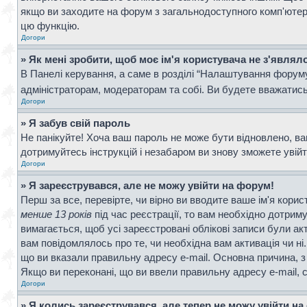
якщо ви заходите на форум з загальнодоступного комп'ютера, 
цю функцію.
Догори
» Як мені зробити, щоб моє ім'я користувача не з'являл
В Панелі керування, а саме в розділі “Налаштування форум
адміністраторам, модераторам та собі. Ви будете вважатис
Догори
» Я забув свій пароль
Не панікуйте! Хоча ваш пароль не може бути відновлено, ва
дотримуйтесь інструкцій і незабаром ви знову зможете увій
Догори
» Я зареєструвався, але не можу увійти на форум!
Перш за все, перевірте, чи вірно ви вводите ваше ім'я кор
менше 13 років
під час реєстрації, то вам необхідно дотрим
вимагається, щоб усі зареєстровані облікові записи були ак
вам повідомлялось про те, чи необхідна вам активація чи н
що ви вказали правильну адресу e-mail. Основна причина, з
Якщо ви переконані, що ви ввели правильну адресу e-mail, 
Догори
» Я колись зареєструвався, але тепер не можу увійти н