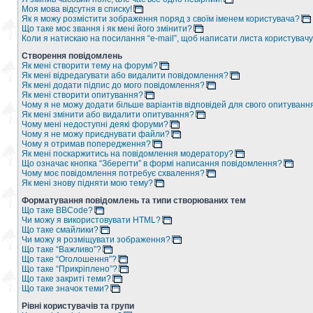
Моя мова відсутня в списку!
Як я можу розмістити зображення поряд з своїм іменем користувача?
Що таке моє звання і як мені його змінити?
Коли я натискаю на посилання “e-mail”, щоб написати листа користувачу
Створення повідомлень
Як мені створити тему на форумі?
Як мені відредагувати або видалити повідомлення?
Як мені додати підпис до мого повідомлення?
Як мені створити опитування?
Чому я не можу додати більше варіантів відповідей для свого опитуванн
Як мені змінити або видалити опитування?
Чому мені недоступні деякі форуми?
Чому я не можу приєднувати файли?
Чому я отримав попередження?
Як мені поскаржитись на повідомлення модератору?
Що означає кнопка “Зберегти” в формі написання повідомлення?
Чому моє повідомлення потребує схвалення?
Як мені знову підняти мою тему?
Форматування повідомлень та типи створюваних тем
Що таке BBCode?
Чи можу я використовувати HTML?
Що таке смайлики?
Чи можу я розміщувати зображення?
Що таке “Важливо”?
Що таке “Оголошення”?
Що таке “Прикріплено”?
Що таке закриті теми?
Що таке значок теми?
Рівні користувачів та групи