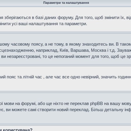
Параметри та налаштування
 зберігаються в базі даних форуму. Для того, щоб змінити їх, в
мінити усі ваші налаштування та параметри.
ому часовому поясу, а не тому, в якому знаходитесь ви. В таком
сцезнаходженню, наприклад, Київ, Варшава, Москва і т.д. Зауваж
и незареєстровані, то це непоганий момент для того, щоб це зр
й пояс та літній час , але час все одно невірний, значить годин
ої мови на форумі, або ще ніхто не переклав phpBB на вашу мову
нує, ви можете самі створити новий переклад. Більш детальну і
ем користувача?