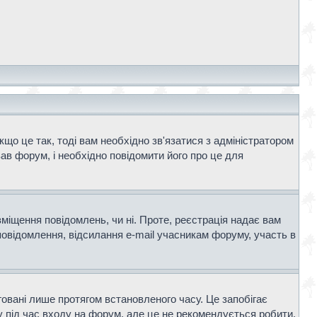
що це так, тоді вам необхідно зв'язатися з адміністратором
ав форум, і необхідно повідомити його про це для
зміщення повідомлень, чи ні. Проте, реєстрація надає вам
повідомлення, відсилання e-mail учасникам форуму, участь в
говані лише протягом встановленого часу. Це запобігає
 під час входу на форум, але це не рекомендується робити,