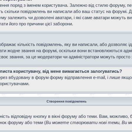
ення поряд з іменем користувача. Залежно від стилю форуму, п
ають скільки повідомлень ви написали або ваш статус на форумі. 
уму залежить чи дозволені аватари, і які саме аватари можуть 
тати його про причини цієї заборони.
ображає кількість повідомлень, яку ви написали, або дозволяє і
вати жодне звання на форумі, оскільки вони встановлюються адм
своє звання, за це модератори чи адміністратори можуть просто
 листа користувачу, від мене вимагається залогуватись?
ерез вбудовану в форум форму відправлення e-mail, і лише якщо
ористувачами.
Створення повідомлень
ість відповідну кнопку в вікні форуму або теми. Вам, можливо, 
інок форуму або теми (
Ви можете створювати нові теми, Ви мо