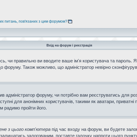
них питань, пов'язаних з цим форумом?
Вхід на форум і реєстрація
ь, чи правильно ви вводите ваше ім'я користувача та пароль. Як
о форуму. Також можливо, що адміністратор невірно сконфігурув
ішив адміністратор форуму, чи потрібно вам реєструватись для ро
тупні для анонімних користувачів, такими як аватари, приватні 
ам радимо пройти його.
не з цього комп'ютера
під час входу на форум, ви будете зало
залишатись залогованим, поставте галочку напроти цього пункту