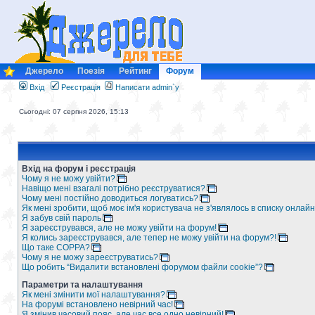
Джерело
Поезія
Рейтинг
Форум
Вхід
Реєстрація
Написати admin`у
Сьогодні: 07 серпня 2026, 15:13
Вхід на форум і реєстрація
Чому я не можу увійти?
Навіщо мені взагалі потрібно реєструватися?
Чому мені постійно доводиться логуватись?
Як мені зробити, щоб моє ім'я користувача не з'являлось в списку онлайн
Я забув свій пароль
Я зареєструвався, але не можу увійти на форум!
Я колись зареєструвався, але тепер не можу увійти на форум?!
Що таке COPPA?
Чому я не можу зареєструватись?
Що робить “Видалити встановлені форумом файли cookie”?
Параметри та налаштування
Як мені змінити мої налаштування?
На форумі встановлено невірний час!
Я змінив часовий пояс, але час все одно невірний!