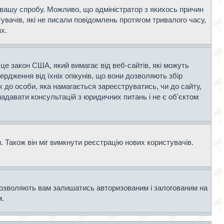
и вашу спробу. Можливо, що адміністратор з якихось причин
вачів, які не писали повідомлень протягом тривалого часу,
х.
- це закон США, який вимагає від веб-сайтів, які можуть
вердження від їхніх опікунів, що вони дозволяють збір
к до особи, яка намагається зареєструватись, чи до сайту,
адавати консультацій з юридичних питань і не є об'єктом
 Також він міг вимкнути реєстрацію нових користувачів.
дозволяють вам залишатись авторизованим і залогованим на
м.