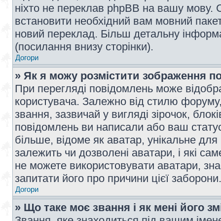
ніхто не переклав phpBB на вашу мову. 
встановити необхідний вам мовний пакет,
новий переклад. Більш детальну інформ
(посилання внизу сторінки).
Догори
» Як я можу розмістити зображення п
При перегляді повідомлень може відобр
користувача. Залежно від стилю форуму
звання, зазвичай у вигляді зірочок, блокі
повідомлень ви написали або ваш статус
більше, відоме як аватар, унікальне для
залежить чи дозволені аватари, і які с
не можете використовувати аватари, зна
запитати його про причини цієї заборони
Догори
» Що таке моє звання і як мені його з
Звання, яке знаходиться під вашим імене