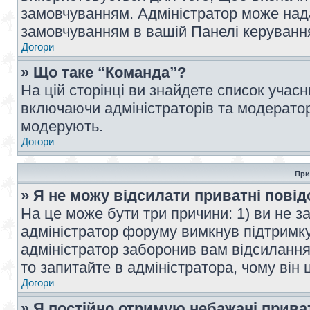
замовчуванням. Адміністратор може над
замовчуванням в вашій Панелі керуванн
Догори
» Що таке “Команда”?
На цій сторінці ви знайдете список учас
включаючи адміністраторів та модератор
модерують.
Догори
При
» Я не можу відсилати приватні пові
На це може бути три причини: 1) ви не з
адміністратор форуму вимкнув підтримку
адміністратор заборонив вам відсиланн
то запитайте в адміністратора, чому він 
Догори
» Я постійно отримую небажані прива