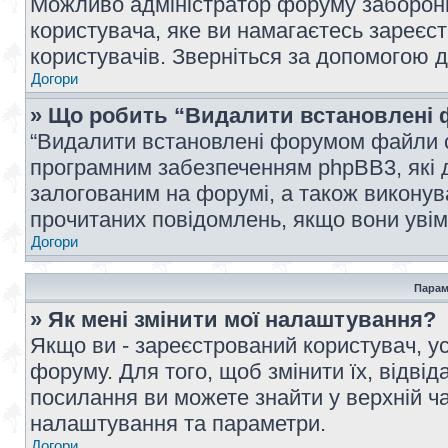
Можливо адміністратор форуму заборонив
користувача, яке ви намагаєтесь зареєст
користувачів. Зверніться за допомогою 
Догори
» Що робить “Видалити встановлені 
“Видалити встановлені форумом файли co
програмним забезпеченням phpBB3, які 
залогованим на форумі, а також виконува
прочитаних повідомлень, якщо вони увім
Догори
Парам
» Як мені змінити мої налаштування?
Якщо ви - зареєстрований користувач, ус
форуму. Для того, щоб змінити їх, відві
посилання ви можете знайти у верхній ча
налаштування та параметри.
Догори