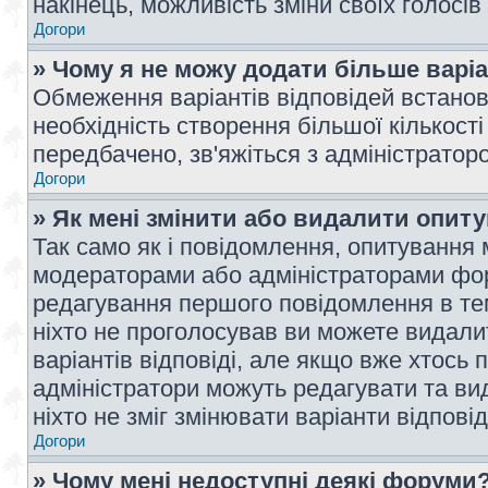
накінець, можливість зміни своїх голосі
Догори
» Чому я не можу додати більше варі
Обмеження варіантів відповідей встано
необхідність створення більшої кількості
передбачено, зв'яжіться з адміністратор
Догори
» Як мені змінити або видалити опит
Так само як і повідомлення, опитування
модераторами або адміністраторами фор
редагування першого повідомлення в тем
ніхто не проголосував ви можете видали
варіантів відповіді, але якщо вже хтось
адміністратори можуть редагувати та ви
ніхто не зміг змінювати варіанти відповід
Догори
» Чому мені недоступні деякі форуми