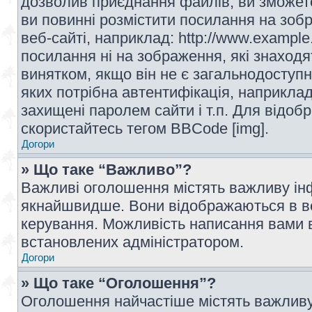
дозволив приєднання файлів, ви зможет
ви повинні розмістити посилання на зоб
веб-сайті, наприклад: http://www.example
посилання ні на зображення, які знаход
винятком, якщо він не є загальнодоступн
яких потрібна автентифікація, наприклад,
захищені паролем сайти і т.п. Для відо
скористайтесь тегом BBCode [img].
Догори
» Що таке “Важливо”?
Важливі оголошення містять важливу інф
якнайшвидше. Вони відображаються в ве
керування. Можливість написання вами 
встановлених адміністратором.
Догори
» Що таке “Оголошення”?
Оголошення найчастіше містять важливу