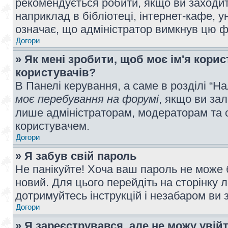
рекомендується робити, якщо ви заходит
наприклад в бібліотеці, інтернет-кафе, ун
означає, що адміністратор вимкнув цю ф
Догори
» Як мені зробити, щоб моє ім'я кори
користувачів?
В Панелі керування, а саме в розділі “
моє перебування на форумі
, якщо ви за
лише адміністраторам, модераторам та 
користувачем.
Догори
» Я забув свій пароль
Не панікуйте! Хоча ваш пароль не може 
новий. Для цього перейдіть на сторінку 
дотримуйтесь інструкцій і незабаром ви 
Догори
» Я зареєструвався, але не можу увій