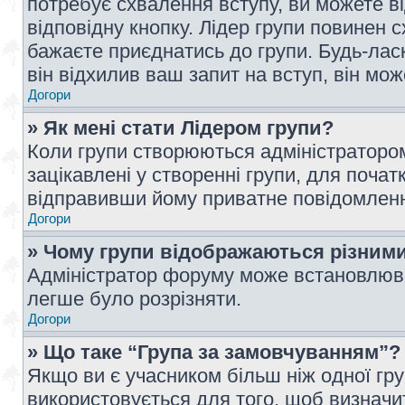
потребує схвалення вступу, ви можете ві
відповідну кнопку. Лідер групи повинен 
бажаєте приєднатись до групи. Будь-ласк
він відхилив ваш запит на вступ, він мож
Догори
» Як мені стати Лідером групи?
Коли групи створюються адміністратором
зацікавлені у створенні групи, для почат
відправивши йому приватне повідомлен
Догори
» Чому групи відображаються різним
Адміністратор форуму може встановлюва
легше було розрізняти.
Догори
» Що таке “Група за замовчуванням”?
Якщо ви є учасником більш ніж одної гр
використовується для того, щоб визначит