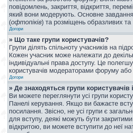
повідомлень, закриття, відкриття, перем
який вони модерують. Основне завдання 
(
офтопіків
) та розміщень образливих та
Догори
» Що таке групи користувачів?
Групи ділять спільноту учасників на під
Кожен учасник може належати до декілько
індивідуальні права доступу. Це полегшу
користувачів модераторами форуму або н
Догори
» Де знаходяться групи користувачів і
Ви можете переглянути усі групи користу
Панелі керування. Якщо ви бажаєте вступ
посилання. Звісно, не усі групи є загал
для вступу, деякі можуть бути закритими
відкритою, ви можете вступити до неї на