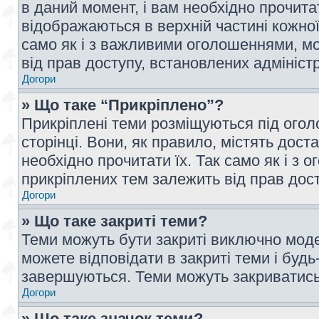
в даний момент, і вам необхідно прочи
відображаються в верхній частині кожної
само як і з важливими оголошеннями, м
від прав доступу, встановлених адмініс
Догори
» Що таке “Прикріплено”?
Прикріплені теми розміщуються під ого
сторінці. Вони, як правило, містять дос
необхідно прочитати їх. Так само як і з
прикріплених тем залежить від прав дос
Догори
» Що таке закриті теми?
Теми можуть бути закриті виключно мод
можете відповідати в закриті теми і буд
завершуються. Теми можуть закриватись 
Догори
» Що таке значок теми?