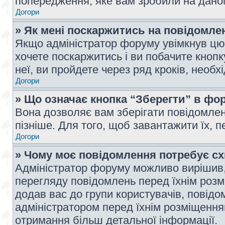
попередження, яке вам зробили на даном
Догори
» Як мені поскаржитись на повідомл
Якщо адміністратор форуму увімкнув цю 
хочете поскаржитись і ви побачите кноп
неї, ви пройдете через ряд кроків, необ
Догори
» Що означає кнопка “Зберегти” в фо
Вона дозволяє вам зберігати повідомлен
пізніше. Для того, щоб завантажити їх, 
Догори
» Чому моє повідомлення потребує с
Адміністратор форуму можливо вирішив,
перегляду повідомлень перед їхнім роз
додав вас до групи користувачів, повід
адміністратором перед їхнім розміщенням
отримання більш детальної інформації.