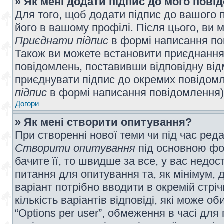
» Як мені додати підпис до мого пов
Для того, щоб додати підпис до вашого 
його в вашому профілі. Після цього, ви 
Приєднати підпис
в формі написання по
Також ви можете встановити приєднання
повідомлень, поставивши відповідну від
приєднувати підпис до окремих повідомл
підпис
в формі написання повідомлення)
Догори
» Як мені створити опитування?
При створенні нової теми чи під час ред
Створити опитування
під основною фо
бачите її, то швидше за все, у вас недо
питання для опитування та, як мінімум, д
варіант потрібно вводити в окремій стріч
кількість варіантів відповіді, які може 
“Options per user”, обмеження в часі для 