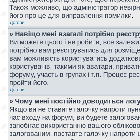
Також можливо, що адміністратор невірн
його про це для виправлення помилки.
Догори
» Навіщо мені взагалі потрібно реєст
Ви можете цього і не робити, все залежит
потрібно вам реєструватись для розміщен
вам можливість користуватись додаткови
користувачів, такими як аватари, приват
форуму, участь в групах і т.п. Процес ре
пройти його.
Догори
» Чому мені постійно доводиться лог
Якщо ви не ставите галочку напроти пун
час входу на форум, ви будете залогова
запобігає використанню вашого обліков
залогованим, поставте галочку напроти ц