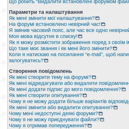
Що робить “Видалити встановлені форумом файл
Параметри та налаштування
Як мені змінити мої налаштування?
На форумі встановлено невірний час!
Я змінив часовий пояс, але час все одно невірни
Моя мова відсутня в списку!
Як я можу розмістити зображення поряд з своїм 
Що таке моє звання і як мені його змінити?
Коли я натискаю на посилання “e-mail”, щоб напи
залогуватись?
Створення повідомлень
Як мені створити тему на форумі?
Як мені відредагувати або видалити повідомлен
Як мені додати підпис до мого повідомлення?
Як мені створити опитування?
Чому я не можу додати більше варіантів відпові
Як мені змінити або видалити опитування?
Чому мені недоступні деякі форуми?
Чому я не можу приєднувати файли?
Чому я отримав попередження?