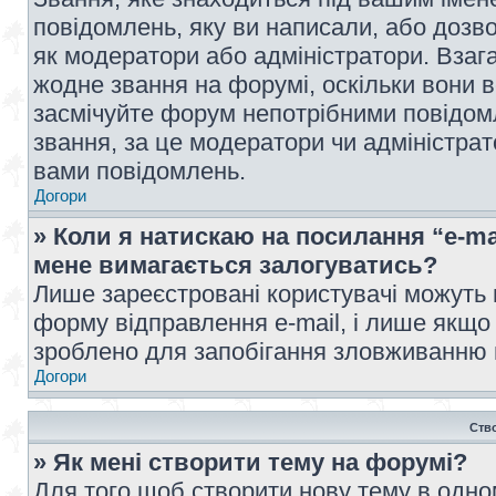
повідомлень, яку ви написали, або дозво
як модератори або адміністратори. Взаг
жодне звання на форумі, оскільки вони 
засмічуйте форум непотрібними повідомл
звання, за це модератори чи адміністра
вами повідомлень.
Догори
» Коли я натискаю на посилання “e-ma
мене вимагається залогуватись?
Лише зареєстровані користувачі можуть 
форму відправлення e-mail, і лише якщо
зроблено для запобігання зловживанню
Догори
Ств
» Як мені створити тему на форумі?
Для того щоб створити нову тему в одному