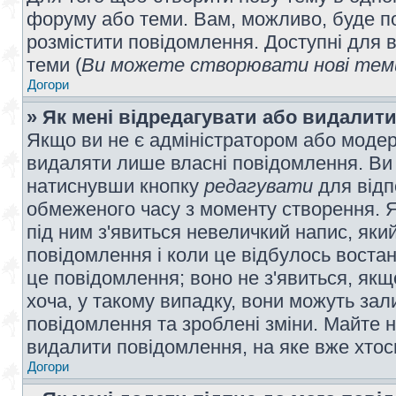
форуму або теми. Вам, можливо, буде по
розмістити повідомлення. Доступні для в
теми (
Ви можете створювати нові теми
Догори
» Як мені відредагувати або видалит
Якщо ви не є адміністратором або модер
видаляти лише власні повідомлення. Ви
натиснувши кнопку
редагувати
для відп
обмеженого часу з моменту створення. Я
під ним з'явиться невеличкий напис, який
повідомлення і коли це відбулось востан
це повідомлення; воно не з'явиться, як
хоча, у такому випадку, вони можуть за
повідомлення та зроблені зміни. Майте н
видалити повідомлення, на яке вже хтось
Догори