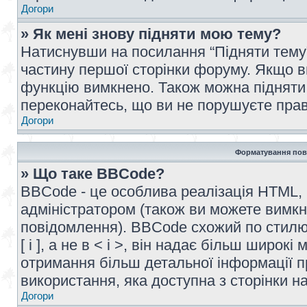
Догори
» Як мені знову підняти мою тему?
Натиснувши на посилання “Підняти тему” 
частину першої сторінки форуму. Якщо в
функцію вимкнено. Також можна підняти 
переконайтесь, що ви не порушуєте прав
Догори
Форматування пов
» Що таке BBCode?
BBCode - це особлива реалізація HTML,
адміністратором (також ви можете вимкн
повідомлення). BBCode схожий по стилю
[ і ], а не в < і >, він надає більш широ
отримання більш детальної інформації п
використання, яка доступна з сторінки 
Догори