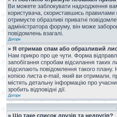
Ви можете заблокувати надходження вам
користувача, скориставшись правилами 
отримуєте образливі приватні повідомлен
адміністратора форуму, він може забор
повідомлень взагалі.
Догори
» Я отримав спам або образливий лис
Нам прикро про це чути. Форма відправл
запобігання спробам відсилання таких лис
відсилають повідомлення такого плану. 
копією листа e-mail, який ви отримали, 
містять детальну інформацію про учасник
зробить відповідні дії.
Догори
» Що таке список друзів та недругів?