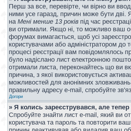
Перш за все, перевірте, чи вірно ви вво
ними усе гаразд, причин може бути дві.
на
Мені менше 13 років
під час реєстраці
ви отримали. Якщо ні, то можливо ваш о
форумах вимагається, щоб усі зареєстров
користувачами або адміністратором до т
процесі реєстрації вам повідомлялось пр
було надіслано лист електронною поштою
отримали листа, переконайтесь що ви вк
причина, з якої використовується актива
можливостей для анонімних зловживань 
правильну адресу e-mail, спробуйте зв'я
Догори
» Я колись зареєструвався, але тепер
Спробуйте знайти лист e-mail, який ви от
користувача та пароль та повторити ваш
причин деактивував або видалив ваш обл