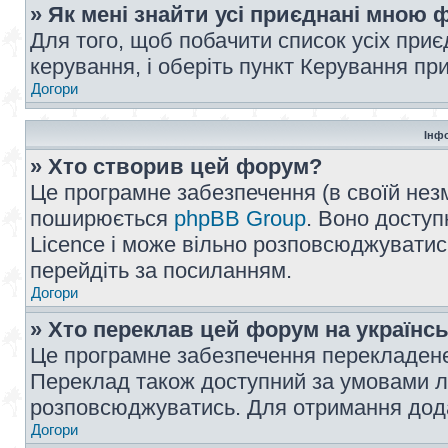
» Як мені знайти усі приєднані мною
Для того, щоб побачити список усіх при
керування, і оберіть пункт Керування п
Догори
Інф
» Хто створив цей форум?
Це програмне забезпечення (в своїй незм
поширюється
phpBB Group
. Воно доступ
Licence і може вільно розповсюджуватис
перейдіть за посиланням.
Догори
» Хто переклав цей форум на українс
Це програмне забезпечення перекладен
Переклад також доступний за умовами ліц
розповсюджуватись. Для отримання дода
Догори