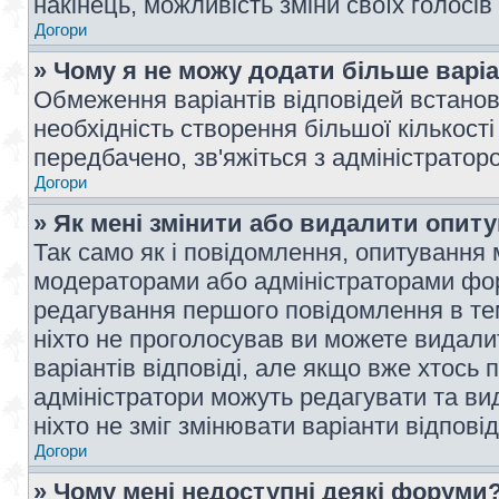
накінець, можливість зміни своїх голосі
Догори
» Чому я не можу додати більше варі
Обмеження варіантів відповідей встано
необхідність створення більшої кількості
передбачено, зв'яжіться з адміністратор
Догори
» Як мені змінити або видалити опит
Так само як і повідомлення, опитування
модераторами або адміністраторами фор
редагування першого повідомлення в тем
ніхто не проголосував ви можете видали
варіантів відповіді, але якщо вже хтось
адміністратори можуть редагувати та ви
ніхто не зміг змінювати варіанти відповід
Догори
» Чому мені недоступні деякі форуми