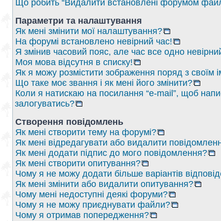
Що робить “Видалити встановлені форумом файл
Параметри та налаштування
Як мені змінити мої налаштування?
На форумі встановлено невірний час!
Я змінив часовий пояс, але час все одно невірни
Моя мова відсутня в списку!
Як я можу розмістити зображення поряд з своїм 
Що таке моє звання і як мені його змінити?
Коли я натискаю на посилання “e-mail”, щоб напи
залогуватись?
Створення повідомлень
Як мені створити тему на форумі?
Як мені відредагувати або видалити повідомлен
Як мені додати підпис до мого повідомлення?
Як мені створити опитування?
Чому я не можу додати більше варіантів відпові
Як мені змінити або видалити опитування?
Чому мені недоступні деякі форуми?
Чому я не можу приєднувати файли?
Чому я отримав попередження?