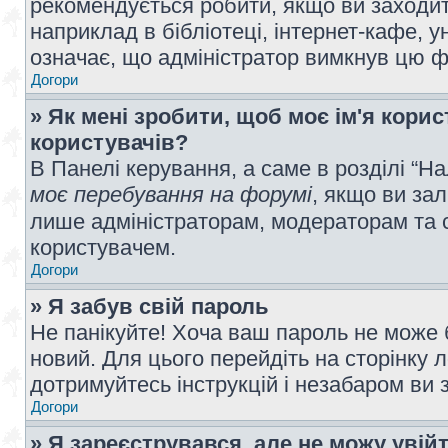
рекомендується робити, якщо ви заходит
наприклад в бібліотеці, інтернет-кафе, ун
означає, що адміністратор вимкнув цю ф
Догори
» Як мені зробити, щоб моє ім'я кори
користувачів?
В Панелі керування, а саме в розділі “
моє перебування на форумі
, якщо ви за
лише адміністраторам, модераторам та 
користувачем.
Догори
» Я забув свій пароль
Не панікуйте! Хоча ваш пароль не може 
новий. Для цього перейдіть на сторінку 
дотримуйтесь інструкцій і незабаром ви 
Догори
» Я зареєструвався, але не можу увій