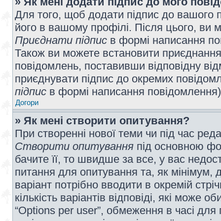
» Як мені додати підпис до мого пов
Для того, щоб додати підпис до вашого 
його в вашому профілі. Після цього, ви 
Приєднати підпис
в формі написання по
Також ви можете встановити приєднання
повідомлень, поставивши відповідну від
приєднувати підпис до окремих повідомл
підпис
в формі написання повідомлення)
Догори
» Як мені створити опитування?
При створенні нової теми чи під час ред
Створити опитування
під основною фо
бачите її, то швидше за все, у вас недо
питання для опитування та, як мінімум, д
варіант потрібно вводити в окремій стріч
кількість варіантів відповіді, які може 
“Options per user”, обмеження в часі для 