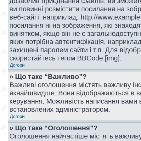
дозволив приєднання файлів, ви зможет
ви повинні розмістити посилання на зоб
веб-сайті, наприклад: http://www.example
посилання ні на зображення, які знаход
винятком, якщо він не є загальнодоступн
яких потрібна автентифікація, наприклад,
захищені паролем сайти і т.п. Для відо
скористайтесь тегом BBCode [img].
Догори
» Що таке “Важливо”?
Важливі оголошення містять важливу інф
якнайшвидше. Вони відображаються в ве
керування. Можливість написання вами 
встановлених адміністратором.
Догори
» Що таке “Оголошення”?
Оголошення найчастіше містять важливу