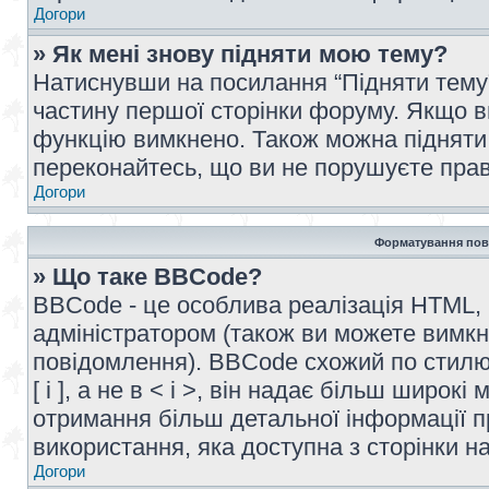
Догори
» Як мені знову підняти мою тему?
Натиснувши на посилання “Підняти тему” 
частину першої сторінки форуму. Якщо в
функцію вимкнено. Також можна підняти 
переконайтесь, що ви не порушуєте прав
Догори
Форматування пов
» Що таке BBCode?
BBCode - це особлива реалізація HTML,
адміністратором (також ви можете вимкн
повідомлення). BBCode схожий по стилю
[ і ], а не в < і >, він надає більш широ
отримання більш детальної інформації п
використання, яка доступна з сторінки 
Догори