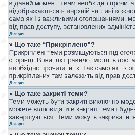
в даний момент, і вам необхідно прочи
відображаються в верхній частині кожної
само як і з важливими оголошеннями, м
від прав доступу, встановлених адмініс
Догори
» Що таке “Прикріплено”?
Прикріплені теми розміщуються під ого
сторінці. Вони, як правило, містять дос
необхідно прочитати їх. Так само як і з
прикріплених тем залежить від прав дос
Догори
» Що таке закриті теми?
Теми можуть бути закриті виключно мод
можете відповідати в закриті теми і буд
завершуються. Теми можуть закриватись 
Догори
» Що таке значок теми?