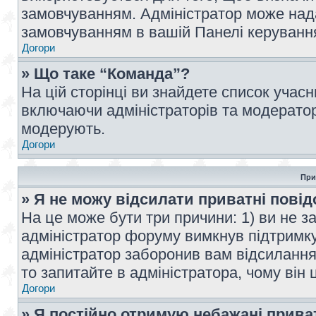
замовчуванням. Адміністратор може над
замовчуванням в вашій Панелі керуванн
Догори
» Що таке “Команда”?
На цій сторінці ви знайдете список учас
включаючи адміністраторів та модератор
модерують.
Догори
При
» Я не можу відсилати приватні пові
На це може бути три причини: 1) ви не з
адміністратор форуму вимкнув підтримку
адміністратор заборонив вам відсиланн
то запитайте в адміністратора, чому він 
Догори
» Я постійно отримую небажані прива