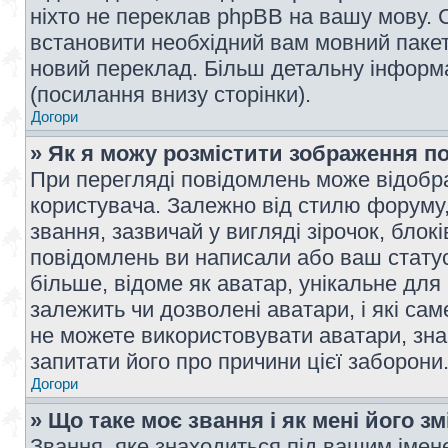
ніхто не переклав phpBB на вашу мову. 
встановити необхідний вам мовний пакет,
новий переклад. Більш детальну інформ
(посилання внизу сторінки).
Догори
» Як я можу розмістити зображення п
При перегляді повідомлень може відобр
користувача. Залежно від стилю форуму
звання, зазвичай у вигляді зірочок, блокі
повідомлень ви написали або ваш статус
більше, відоме як аватар, унікальне для
залежить чи дозволені аватари, і які с
не можете використовувати аватари, зна
запитати його про причини цієї заборони
Догори
» Що таке моє звання і як мені його з
Звання, яке знаходиться під вашим імене