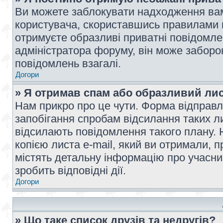
Ви можете заблокувати надходження вам
користувача, скориставшись правилами 
отримуєте образливі приватні повідомлен
адміністратора форуму, він може забор
повідомлень взагалі.
Догори
» Я отримав спам або образливий лис
Нам прикро про це чути. Форма відправл
запобігання спробам відсилання таких лис
відсилають повідомлення такого плану. 
копією листа e-mail, який ви отримали, 
містять детальну інформацію про учасник
зробить відповідні дії.
Догори
» Що таке список друзів та недругів?