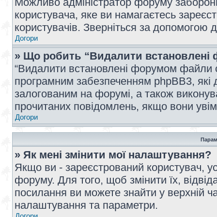
Можливо адміністратор форуму заборонив
користувача, яке ви намагаєтесь зареєст
користувачів. Зверніться за допомогою 
Догори
» Що робить “Видалити встановлені 
“Видалити встановлені форумом файли co
програмним забезпеченням phpBB3, які 
залогованим на форумі, а також виконува
прочитаних повідомлень, якщо вони увім
Догори
Парам
» Як мені змінити мої налаштування?
Якщо ви - зареєстрований користувач, ус
форуму. Для того, щоб змінити їх, відві
посилання ви можете знайти у верхній ча
налаштування та параметри.
Догори