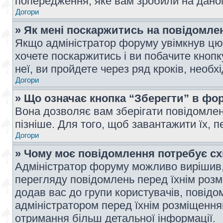
попередження, яке вам зробили на даном
Догори
» Як мені поскаржитись на повідомл
Якщо адміністратор форуму увімкнув цю 
хочете поскаржитись і ви побачите кноп
неї, ви пройдете через ряд кроків, необ
Догори
» Що означає кнопка “Зберегти” в фо
Вона дозволяє вам зберігати повідомлен
пізніше. Для того, щоб завантажити їх, 
Догори
» Чому моє повідомлення потребує с
Адміністратор форуму можливо вирішив,
перегляду повідомлень перед їхнім роз
додав вас до групи користувачів, повід
адміністратором перед їхнім розміщенням
отримання більш детальної інформації.