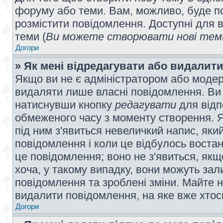
форуму або теми. Вам, можливо, буде по
розмістити повідомлення. Доступні для в
теми (
Ви можете створювати нові теми
Догори
» Як мені відредагувати або видалит
Якщо ви не є адміністратором або модер
видаляти лише власні повідомлення. Ви
натиснувши кнопку
редагувати
для відп
обмеженого часу з моменту створення. Я
під ним з'явиться невеличкий напис, який
повідомлення і коли це відбулось востан
це повідомлення; воно не з'явиться, як
хоча, у такому випадку, вони можуть за
повідомлення та зроблені зміни. Майте н
видалити повідомлення, на яке вже хтось
Догори