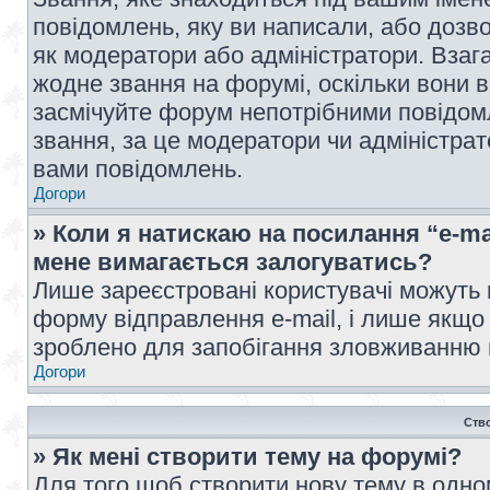
повідомлень, яку ви написали, або дозво
як модератори або адміністратори. Взаг
жодне звання на форумі, оскільки вони 
засмічуйте форум непотрібними повідомл
звання, за це модератори чи адміністра
вами повідомлень.
Догори
» Коли я натискаю на посилання “e-ma
мене вимагається залогуватись?
Лише зареєстровані користувачі можуть 
форму відправлення e-mail, і лише якщо
зроблено для запобігання зловживанню
Догори
Ств
» Як мені створити тему на форумі?
Для того щоб створити нову тему в одному