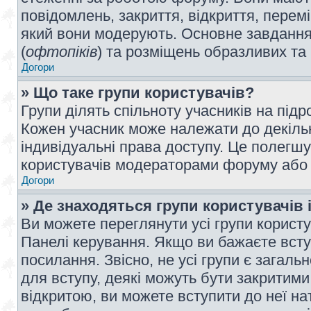
повідомлень, закриття, відкриття, перем
який вони модерують. Основне завдання 
(
офтопіків
) та розміщень образливих та
Догори
» Що таке групи користувачів?
Групи ділять спільноту учасників на під
Кожен учасник може належати до декілько
індивідуальні права доступу. Це полегшу
користувачів модераторами форуму або н
Догори
» Де знаходяться групи користувачів і
Ви можете переглянути усі групи користу
Панелі керування. Якщо ви бажаєте вступ
посилання. Звісно, не усі групи є загал
для вступу, деякі можуть бути закритими
відкритою, ви можете вступити до неї на