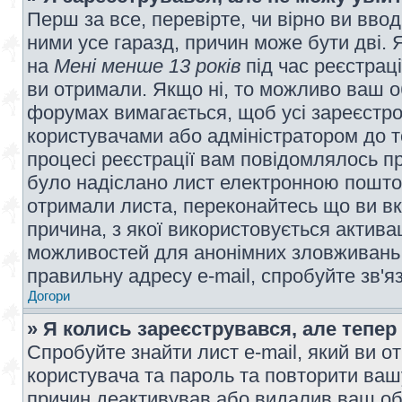
Перш за все, перевірте, чи вірно ви вво
ними усе гаразд, причин може бути дві.
на
Мені менше 13 років
під час реєстраці
ви отримали. Якщо ні, то можливо ваш о
форумах вимагається, щоб усі зареєстров
користувачами або адміністратором до т
процесі реєстрації вам повідомлялось пр
було надіслано лист електронною поштою
отримали листа, переконайтесь що ви вк
причина, з якої використовується актива
можливостей для анонімних зловживань 
правильну адресу e-mail, спробуйте зв'я
Догори
» Я колись зареєструвався, але тепер
Спробуйте знайти лист e-mail, який ви от
користувача та пароль та повторити ваш
причин деактивував або видалив ваш обл