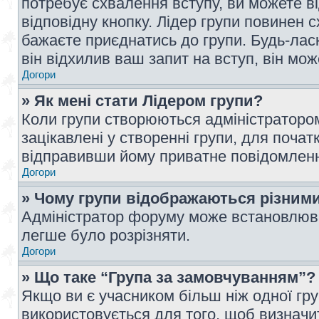
потребує схвалення вступу, ви можете ві
відповідну кнопку. Лідер групи повинен 
бажаєте приєднатись до групи. Будь-ласк
він відхилив ваш запит на вступ, він мож
Догори
» Як мені стати Лідером групи?
Коли групи створюються адміністратором
зацікавлені у створенні групи, для почат
відправивши йому приватне повідомлен
Догори
» Чому групи відображаються різним
Адміністратор форуму може встановлюва
легше було розрізняти.
Догори
» Що таке “Група за замовчуванням”?
Якщо ви є учасником більш ніж одної гр
використовується для того, щоб визначит