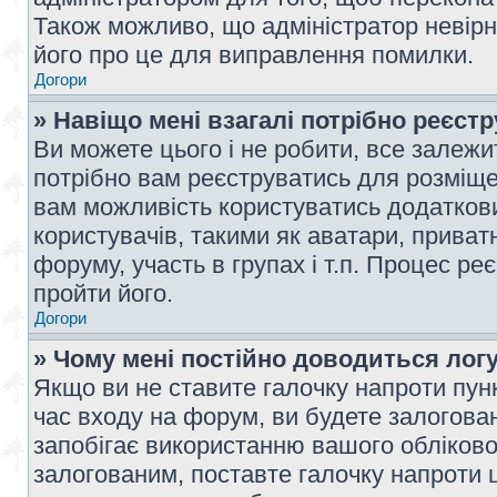
Також можливо, що адміністратор невірн
його про це для виправлення помилки.
Догори
» Навіщо мені взагалі потрібно реєст
Ви можете цього і не робити, все залежит
потрібно вам реєструватись для розміщен
вам можливість користуватись додаткови
користувачів, такими як аватари, приват
форуму, участь в групах і т.п. Процес ре
пройти його.
Догори
» Чому мені постійно доводиться лог
Якщо ви не ставите галочку напроти пун
час входу на форум, ви будете залогова
запобігає використанню вашого обліков
залогованим, поставте галочку напроти ц