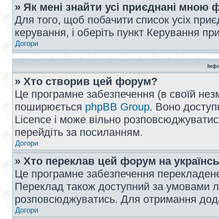
» Як мені знайти усі приєднані мною
Для того, щоб побачити список усіх при
керування, і оберіть пункт Керування п
Догори
Інф
» Хто створив цей форум?
Це програмне забезпечення (в своїй незм
поширюється
phpBB Group
. Воно доступ
Licence і може вільно розповсюджуватис
перейдіть за посиланням.
Догори
» Хто переклав цей форум на українс
Це програмне забезпечення перекладен
Переклад також доступний за умовами ліц
розповсюджуватись. Для отримання дода
Догори