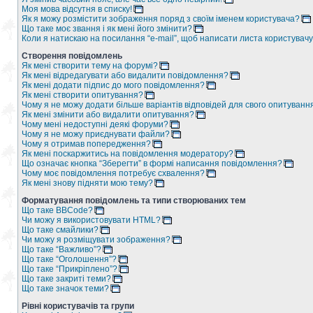
Моя мова відсутня в списку!
Як я можу розмістити зображення поряд з своїм іменем користувача?
Що таке моє звання і як мені його змінити?
Коли я натискаю на посилання “e-mail”, щоб написати листа користувачу
Створення повідомлень
Як мені створити тему на форумі?
Як мені відредагувати або видалити повідомлення?
Як мені додати підпис до мого повідомлення?
Як мені створити опитування?
Чому я не можу додати більше варіантів відповідей для свого опитуванн
Як мені змінити або видалити опитування?
Чому мені недоступні деякі форуми?
Чому я не можу приєднувати файли?
Чому я отримав попередження?
Як мені поскаржитись на повідомлення модератору?
Що означає кнопка “Зберегти” в формі написання повідомлення?
Чому моє повідомлення потребує схвалення?
Як мені знову підняти мою тему?
Форматування повідомлень та типи створюваних тем
Що таке BBCode?
Чи можу я використовувати HTML?
Що таке смайлики?
Чи можу я розміщувати зображення?
Що таке “Важливо”?
Що таке “Оголошення”?
Що таке “Прикріплено”?
Що таке закриті теми?
Що таке значок теми?
Рівні користувачів та групи