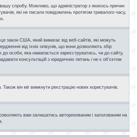
и вашу спробу. Можливо, що адміністратор з якихось причин
вачів, які не писали повідомлень протягом тривалого часу,
х.
- це закон США, який вимагає від веб-сайтів, які можуть
вердження від їхніх опікунів, що вони дозволяють збір
к до особи, яка намагається зареєструватись, чи до сайту,
адавати консультацій з юридичних питань і не є об'єктом
 Також він міг вимкнути реєстрацію нових користувачів.
дозволяють вам залишатись авторизованим і залогованим на
м.