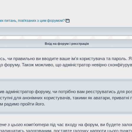
них питань, пов'язаних з цим форумом?
Вхід на форум і реєстрація
ь, чи правильно ви вводите ваше ім'я користувача та пароль. Як
о форуму. Також можливо, що адміністратор невірно сконфігурув
ішив адміністратор форуму, чи потрібно вам реєструватись для ро
тупні для анонімних користувачів, такими як аватари, приватні 
ам радимо пройти його.
не з цього комп'ютера
під час входу на форум, ви будете зало
залишатись залогованим, поставте галочку напроти цього пункту