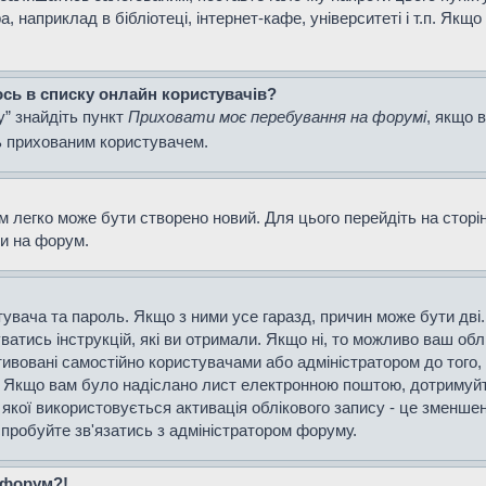
наприклад в бібліотеці, інтернет-кафе, університеті і т.п. Якщо
ось в списку онлайн користувачів?
у” знайдіть пункт
Приховати моє перебування на форумі
, якщо 
ь прихованим користувачем.
м легко може бути створено новий. Для цього перейдіть на сторі
ти на форум.
истувача та пароль. Якщо з ними усе гаразд, причин може бути д
уватись інструкцій, які ви отримали. Якщо ні, то можливо ваш об
тивовані самостійно користувачами або адміністратором до того,
і. Якщо вам було надіслано лист електронною поштою, дотримуйт
 якої використовується активація облікового запису - це зменш
спробуйте зв'язатись з адміністратором форуму.
а форум?!