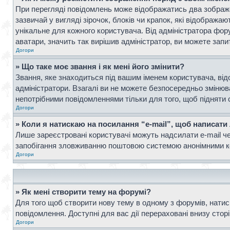
При перегляді повідомлень може відображатись два зображ
зазвичай у вигляді зірочок, блоків чи крапок, які відображ
унікальне для кожного користувача. Від адміністратора фор
аватари, значить так вирішив адміністратор, ви можете запи
Догори
» Що таке моє звання і як мені його змінити?
Звання, яке знаходиться під вашим іменем користувача, від
адміністратори. Взагалі ви не можете безпосередньо зміню
непотрібними повідомленнями тільки для того, щоб підняти 
Догори
» Коли я натискаю на посилання “e-mail”, щоб написати
Лише зареєстровані користувачі можуть надсилати e-mail ч
запобігання зловживанню поштовою системою анонімними к
Догори
» Як мені створити тему на форумі?
Для того щоб створити нову тему в одному з форумів, натисн
повідомлення. Доступні для вас дії перераховані внизу стор
Догори