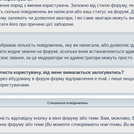
ення поряд з іменем користувача. Залежно від стилю форуму, п
ають скільки повідомлень ви написали або ваш статус на форумі. 
уму залежить чи дозволені аватари, і які саме аватари можуть 
тати його про причини цієї заборони.
ображає кількість повідомлень, яку ви написали, або дозволяє і
вати жодне звання на форумі, оскільки вони встановлюються адм
своє звання, за це модератори чи адміністратори можуть просто
 листа користувачу, від мене вимагається залогуватись?
ерез вбудовану в форум форму відправлення e-mail, і лише якщо
ористувачами.
Створення повідомлень
ість відповідну кнопку в вікні форуму або теми. Вам, можливо, 
інок форуму або теми (
Ви можете створювати нові теми, Ви мо