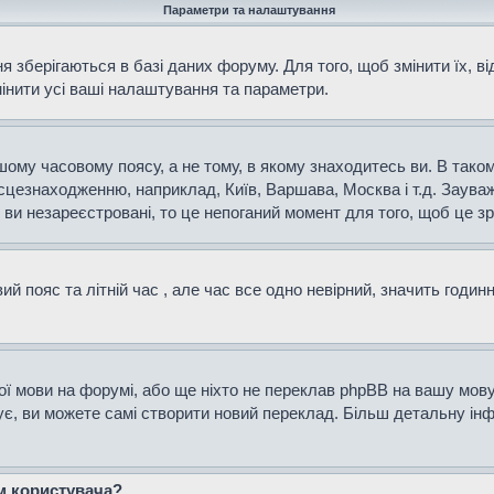
Параметри та налаштування
 зберігаються в базі даних форуму. Для того, щоб змінити їх, в
мінити усі ваші налаштування та параметри.
ому часовому поясу, а не тому, в якому знаходитесь ви. В таком
сцезнаходженню, наприклад, Київ, Варшава, Москва і т.д. Зауваж
и незареєстровані, то це непоганий момент для того, щоб це зр
й пояс та літній час , але час все одно невірний, значить годин
ої мови на форумі, або ще ніхто не переклав phpBB на вашу мову
нує, ви можете самі створити новий переклад. Більш детальну і
ем користувача?