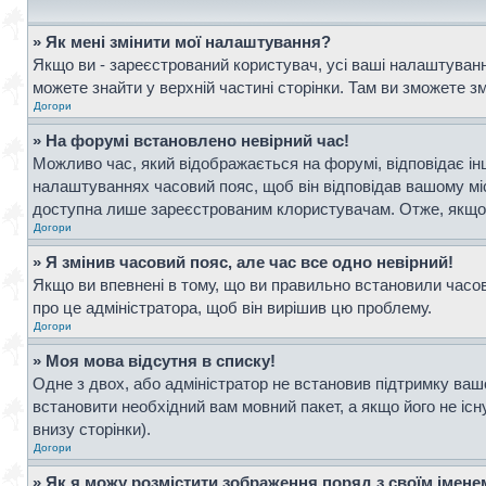
» Як мені змінити мої налаштування?
Якщо ви - зареєстрований користувач, усі ваші налаштування
можете знайти у верхній частині сторінки. Там ви зможете з
Догори
» На форумі встановлено невірний час!
Можливо час, який відображається на форумі, відповідає інш
налаштуваннях часовий пояс, щоб він відповідав вашому мі
доступна лише зареєстрованим клористувачам. Отже, якщо в
Догори
» Я змінив часовий пояс, але час все одно невірний!
Якщо ви впевнені в тому, що ви правильно встановили часови
про це адміністратора, щоб він вирішив цю проблему.
Догори
» Моя мова відсутня в списку!
Одне з двох, або адміністратор не встановив підтримку ваш
встановити необхідний вам мовний пакет, а якщо його не іс
внизу сторінки).
Догори
» Як я можу розмістити зображення поряд з своїм імен