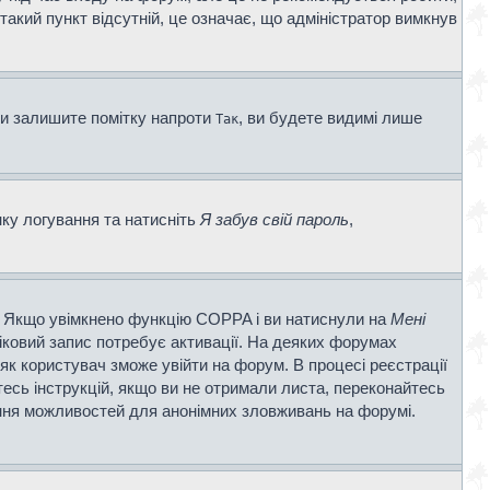
 такий пункт відсутній, це означає, що адміністратор вимкнув
ви залишите помітку напроти
, ви будете видимі лише
Так
нку логування та натисніть
Я забув свій пароль
,
ві. Якщо увімкнено функцію COPPA і ви натиснули на
Мені
ліковий запис потребує активації. На деяких форумах
 як користувач зможе увійти на форум. В процесі реєстрації
есь інструкцій, якщо ви не отримали листа, переконайтесь
ення можливостей для анонімних зловживань на форумі.