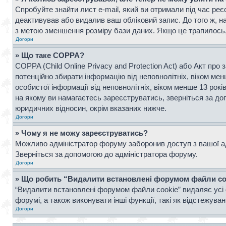
Спробуйте знайти лист e-mail, який ви отримали під час реє
деактивував або видалив ваш обліковий запис. До того ж, н
з метою зменшення розміру бази даних. Якщо це трапилось, 
Догори
» Що таке COPPA?
COPPA (Child Online Privacy and Protection Act) або Акт про 
потенційно збирати інформацію від неповнолітніх, віком менш
особистої інформації від неповнолітніх, віком менше 13 рок
на якому ви намагаєтесь зареєструватись, зверніться за д
юридичних відносин, окрім вказаних нижче.
Догори
» Чому я не можу зареєструватись?
Можливо адміністратор форуму заборонив доступ з вашої адр
Зверніться за допомогою до адміністратора форуму.
Догори
» Що робить “Видалити встановлені форумом файли co
“Видалити встановлені форумом файли cookie” видаляє усі 
форумі, а також виконувати інші функції, такі як відстежув
Догори