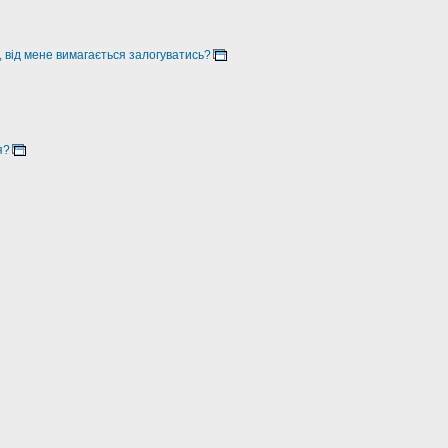
, від мене вимагається залогуватись?
я?