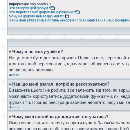
Інформація про phpBB 3
Хто створив цей форум?
Хто переклав цей форум на українську?
Чому на форумі немає функції X?
З ким мені зв'язатись з питань некоректного використання і/або юридич
» Чому я не можу увійти?
На це може бути декілька причин. Перш за все, переконайтес
для того, щоб переконатись, що вам не заборонено доступ д
виправлення помилки.
Догори
» Навіщо мені взагалі потрібно реєструватися?
Ви можете цього і не робити, все залежить від того, як вир
можливість користуватись додатковими функціями, які недос
групах і т.п. Процес реєстрації забирає небагато часу і ми в
Догори
» Чому мені постійно доводиться логуватись?
Якщо ви не ставите галочку напроти пункту
Запам'ятати ме
використанню вашого облікового запису кимось іншим. Щоб 