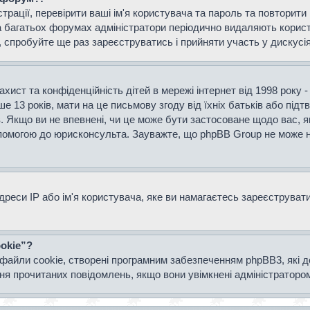
страції, перевірити ваші ім'я користувача та пароль та повторит
а багатьох форумах адміністратори періодично видаляють користу
спробуйте ще раз зареєструватись і прийняти участь у дискусія
захист та конфіденційність дітей в мережі інтернет від 1998 року 
е 13 років, мати на це письмову згоду від їхніх батьків або підт
ів. Якщо ви не впевнені, чи це може бути застосоване щодо вас, я
опомогою до юрисконсульта. Зауважте, що phpBB Group не може н
еси IP або ім'я користувача, яке ви намагаєтесь зареєструвати.
okie”?
файли cookie, створені програмним забезпеченням phpBB3, які 
ання прочитаних повідомлень, якщо вони увімкнені адміністраторо