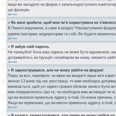
якщо ви заходите на форум з загальнодоступного комп'ютера, 
цю функцію.
Догори
» Як мені зробити, щоб моє ім'я користувача не з'являл
В Панелі керування, а саме в розділі “Налаштування форум
адміністраторам, модераторам та собі. Ви будете вважатис
Догори
» Я забув свій пароль
Не панікуйте! Хоча ваш пароль не може бути відновлено, ва
дотримуйтесь інструкцій і незабаром ви знову зможете увій
Догори
» Я зареєструвався, але не можу увійти на форум!
Перш за все, перевірте, чи вірно ви вводите ваше ім'я кор
менше 13 років
під час реєстрації, то вам необхідно дотрим
вимагається, щоб усі зареєстровані облікові записи були ак
вам повідомлялось про те, чи необхідна вам активація чи н
що ви вказали правильну адресу e-mail. Основна причина, з
Якщо ви переконані, що ви ввели правильну адресу e-mail, 
Догори
» Я колись зареєструвався, але тепер не можу увійти н