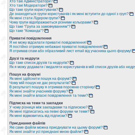
Хто такі Адміністратори?
Хто такі Модератори?
Що таке групи користувачів?
Де знаходяться групи користувачів і як мені вступити до одної з груп?
Як мені стати Лідером групи?
Чому групи відображаються різними кольорами?
Що таке “Група за замовчуванням”?
Що таке “Команда”?
Приватні повідомлення
Я не можу відсилати приватні повідомлення!
Я постійно отримую небажані приватні повідомлення!
Я отримав спам або образливий лист email від учасника цього форуму!
Друзі та недруги
Що таке список друзів та недругів?
Як я можу додавати / видаляти користувачів в мій список друзів або недр
Пошук на форумі
Як мені здійснити пошук на форумі?
Чому мій пошук не дає результатів?
В результаті пошуку я отримав порожню сторінку!
Як мені знайти учасників форуму?
Як мені знайти власні повідомлення та теми?
Підписка на теми та закладки
У чому різниця між закладками та підпискою?
Як мені підписатись на певні форуми чи теми?
Як мені відмовитись від підписки?
Приєднання файлів
Які саме файли можна приєднувати на цьому форумі?
Як мені знайти усі приєднані мною файли?