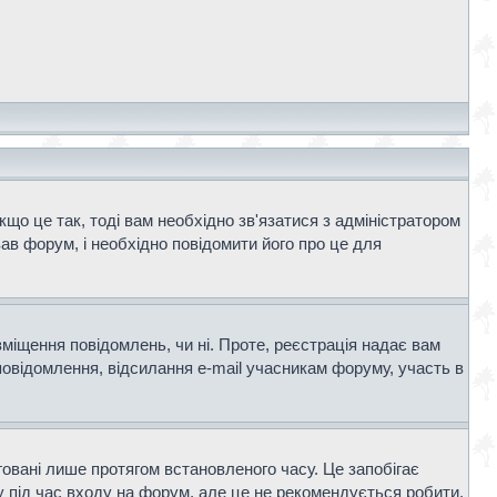
що це так, тоді вам необхідно зв'язатися з адміністратором
ав форум, і необхідно повідомити його про це для
зміщення повідомлень, чи ні. Проте, реєстрація надає вам
повідомлення, відсилання e-mail учасникам форуму, участь в
говані лише протягом встановленого часу. Це запобігає
 під час входу на форум, але це не рекомендується робити,