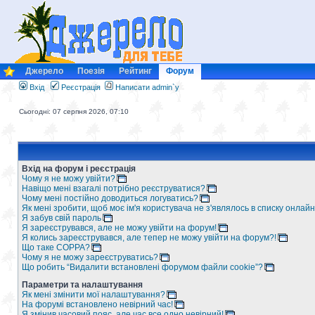
Джерело
Поезія
Рейтинг
Форум
Вхід
Реєстрація
Написати admin`у
Сьогодні: 07 серпня 2026, 07:10
Вхід на форум і реєстрація
Чому я не можу увійти?
Навіщо мені взагалі потрібно реєструватися?
Чому мені постійно доводиться логуватись?
Як мені зробити, щоб моє ім'я користувача не з'являлось в списку онлайн
Я забув свій пароль
Я зареєструвався, але не можу увійти на форум!
Я колись зареєструвався, але тепер не можу увійти на форум?!
Що таке COPPA?
Чому я не можу зареєструватись?
Що робить “Видалити встановлені форумом файли cookie”?
Параметри та налаштування
Як мені змінити мої налаштування?
На форумі встановлено невірний час!
Я змінив часовий пояс, але час все одно невірний!