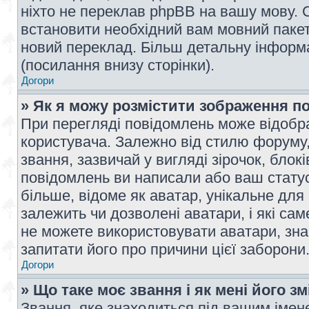
ніхто не переклав phpBB на вашу мову. 
встановити необхідний вам мовний пакет,
новий переклад. Більш детальну інформ
(посилання внизу сторінки).
Догори
» Як я можу розмістити зображення п
При перегляді повідомлень може відобр
користувача. Залежно від стилю форуму
звання, зазвичай у вигляді зірочок, блокі
повідомлень ви написали або ваш статус
більше, відоме як аватар, унікальне для
залежить чи дозволені аватари, і які с
не можете використовувати аватари, зна
запитати його про причини цієї заборони
Догори
» Що таке моє звання і як мені його з
Звання, яке знаходиться під вашим імене