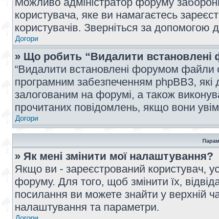
Можливо адміністратор форуму заборонив
користувача, яке ви намагаєтесь зареєст
користувачів. Зверніться за допомогою 
Догори
» Що робить “Видалити встановлені 
“Видалити встановлені форумом файли co
програмним забезпеченням phpBB3, які 
залогованим на форумі, а також виконува
прочитаних повідомлень, якщо вони увім
Догори
Парам
» Як мені змінити мої налаштування?
Якщо ви - зареєстрований користувач, ус
форуму. Для того, щоб змінити їх, відві
посилання ви можете знайти у верхній ча
налаштування та параметри.
Догори