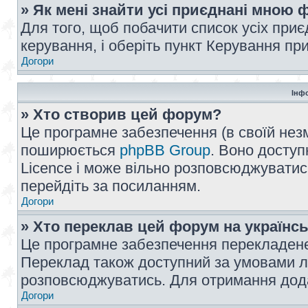
» Як мені знайти усі приєднані мною
Для того, щоб побачити список усіх при
керування, і оберіть пункт Керування п
Догори
Інф
» Хто створив цей форум?
Це програмне забезпечення (в своїй незм
поширюється
phpBB Group
. Воно доступ
Licence і може вільно розповсюджуватис
перейдіть за посиланням.
Догори
» Хто переклав цей форум на українс
Це програмне забезпечення перекладен
Переклад також доступний за умовами ліц
розповсюджуватись. Для отримання дода
Догори