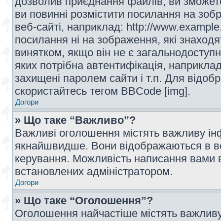
дозволив приєднання файлів, ви зможет
ви повинні розмістити посилання на зоб
веб-сайті, наприклад: http://www.example
посилання ні на зображення, які знаход
винятком, якщо він не є загальнодоступн
яких потрібна автентифікація, наприклад,
захищені паролем сайти і т.п. Для відо
скористайтесь тегом BBCode [img].
Догори
» Що таке “Важливо”?
Важливі оголошення містять важливу інф
якнайшвидше. Вони відображаються в ве
керування. Можливість написання вами 
встановлених адміністратором.
Догори
» Що таке “Оголошення”?
Оголошення найчастіше містять важливу