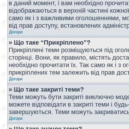
в даний момент, і вам необхідно прочи
відображаються в верхній частині кожної
само як і з важливими оголошеннями, м
від прав доступу, встановлених адмініс
Догори
» Що таке “Прикріплено”?
Прикріплені теми розміщуються під ого
сторінці. Вони, як правило, містять дос
необхідно прочитати їх. Так само як і з
прикріплених тем залежить від прав дос
Догори
» Що таке закриті теми?
Теми можуть бути закриті виключно мод
можете відповідати в закриті теми і буд
завершуються. Теми можуть закриватись 
Догори
» Що таке значок теми?