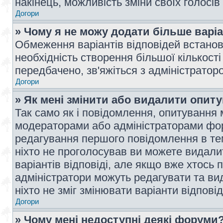
накінець, можливість зміни своїх голосі
Догори
» Чому я не можу додати більше варі
Обмеження варіантів відповідей встано
необхідність створення більшої кількості
передбачено, зв'яжіться з адміністратор
Догори
» Як мені змінити або видалити опит
Так само як і повідомлення, опитування
модераторами або адміністраторами фор
редагування першого повідомлення в тем
ніхто не проголосував ви можете видали
варіантів відповіді, але якщо вже хтось
адміністратори можуть редагувати та ви
ніхто не зміг змінювати варіанти відповід
Догори
» Чому мені недоступні деякі форуми