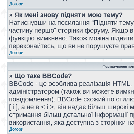
Догори
» Як мені знову підняти мою тему?
Натиснувши на посилання “Підняти тему” 
частину першої сторінки форуму. Якщо в
функцію вимкнено. Також можна підняти 
переконайтесь, що ви не порушуєте прав
Догори
Форматування пов
» Що таке BBCode?
BBCode - це особлива реалізація HTML,
адміністратором (також ви можете вимкн
повідомлення). BBCode схожий по стилю
[ і ], а не в < і >, він надає більш широ
отримання більш детальної інформації п
використання, яка доступна з сторінки 
Догори