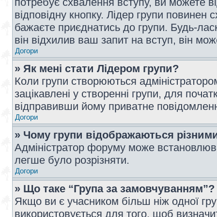
потребує схвалення вступу, ви можете ві
відповідну кнопку. Лідер групи повинен 
бажаєте приєднатись до групи. Будь-ласк
він відхилив ваш запит на вступ, він мож
Догори
» Як мені стати Лідером групи?
Коли групи створюються адміністратором
зацікавлені у створенні групи, для почат
відправивши йому приватне повідомлен
Догори
» Чому групи відображаються різним
Адміністратор форуму може встановлюва
легше було розрізняти.
Догори
» Що таке “Група за замовчуванням”?
Якщо ви є учасником більш ніж одної гр
використовується для того, щоб визначит