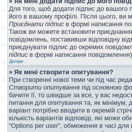
» Як мені додати підпис до мого пов
Для того, щоб додати підпис до вашого 
його в вашому профілі. Після цього, ви 
Приєднати підпис
в формі написання по
Також ви можете встановити приєднання
повідомлень, поставивши відповідну від
приєднувати підпис до окремих повідомл
підпис
в формі написання повідомлення)
Догори
» Як мені створити опитування?
При створенні нової теми чи під час ред
Створити опитування
під основною фо
бачите її, то швидше за все, у вас недо
питання для опитування та, як мінімум, д
варіант потрібно вводити в окремій стріч
кількість варіантів відповіді, які може 
“Options per user”, обмеження в часі для 