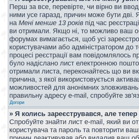
Перш за все, перевірте, чи вірно ви вво
ними усе гаразд, причин може бути дві.
на
Мені менше 13 років
під час реєстраці
ви отримали. Якщо ні, то можливо ваш о
форумах вимагається, щоб усі зареєстров
користувачами або адміністратором до т
процесі реєстрації вам повідомлялось пр
було надіслано лист електронною поштою
отримали листа, переконайтесь що ви вк
причина, з якої використовується актива
можливостей для анонімних зловживань 
правильну адресу e-mail, спробуйте зв'я
Догори
» Я колись зареєструвався, але тепер
Спробуйте знайти лист e-mail, який ви от
користувача та пароль та повторити ваш
причин деактивував або видалив ваш обл