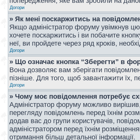
попередження, яке вам зробили на даном
Догори
» Як мені поскаржитись на повідомл
Якщо адміністратор форуму увімкнув цю 
хочете поскаржитись і ви побачите кноп
неї, ви пройдете через ряд кроків, необ
Догори
» Що означає кнопка “Зберегти” в фо
Вона дозволяє вам зберігати повідомлен
пізніше. Для того, щоб завантажити їх, 
Догори
» Чому моє повідомлення потребує с
Адміністратор форуму можливо вирішив,
перегляду повідомлень перед їхнім роз
додав вас до групи користувачів, повід
адміністратором перед їхнім розміщенням
отримання більш детальної інформації.