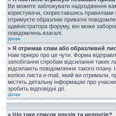
Ви можете заблокувати надходження вам
користувача, скориставшись правилами 
отримуєте образливі приватні повідомлен
адміністратора форуму, він може забор
повідомлень взагалі.
Догори
» Я отримав спам або образливий лис
Нам прикро про це чути. Форма відправл
запобігання спробам відсилання таких лис
відсилають повідомлення такого плану. 
копією листа e-mail, який ви отримали, 
містять детальну інформацію про учасник
зробить відповідні дії.
Догори
» Що таке список друзів та недругів?