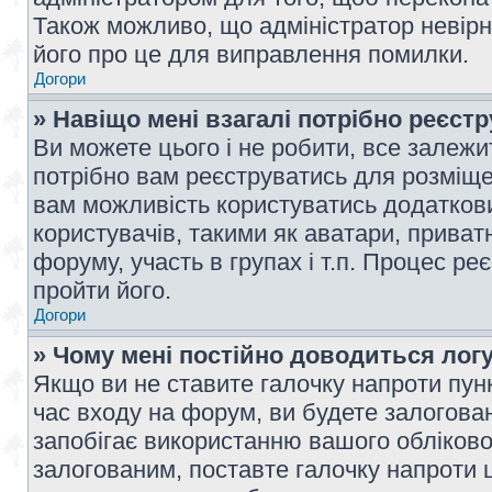
Також можливо, що адміністратор невірн
його про це для виправлення помилки.
Догори
» Навіщо мені взагалі потрібно реєст
Ви можете цього і не робити, все залежит
потрібно вам реєструватись для розміщен
вам можливість користуватись додаткови
користувачів, такими як аватари, приват
форуму, участь в групах і т.п. Процес ре
пройти його.
Догори
» Чому мені постійно доводиться лог
Якщо ви не ставите галочку напроти пун
час входу на форум, ви будете залогова
запобігає використанню вашого обліков
залогованим, поставте галочку напроти ц