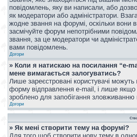
повідомлень, яку ви написали, або дозво
як модератори або адміністратори. Взаг
жодне звання на форумі, оскільки вони 
засмічуйте форум непотрібними повідомл
звання, за це модератори чи адміністра
вами повідомлень.
Догори
» Коли я натискаю на посилання “e-ma
мене вимагається залогуватись?
Лише зареєстровані користувачі можуть 
форму відправлення e-mail, і лише якщо
зроблено для запобігання зловживанню
Догори
Ств
» Як мені створити тему на форумі?
Для того щоб створити нову тему в одному