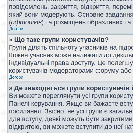
повідомлень, закриття, відкриття, перем
який вони модерують. Основне завдання 
(
офтопіків
) та розміщень образливих та
Догори
» Що таке групи користувачів?
Групи ділять спільноту учасників на під
Кожен учасник може належати до декілько
індивідуальні права доступу. Це полегшу
користувачів модераторами форуму або н
Догори
» Де знаходяться групи користувачів і
Ви можете переглянути усі групи користу
Панелі керування. Якщо ви бажаєте вступ
посилання. Звісно, не усі групи є загал
для вступу, деякі можуть бути закритими
відкритою, ви можете вступити до неї на