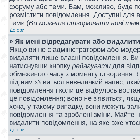
форуму або теми. Вам, можливо, буде по
розмістити повідомлення. Доступні для в
теми (
Ви можете створювати нові теми
Догори
» Як мені відредагувати або видалит
Якщо ви не є адміністратором або модер
видаляти лише власні повідомлення. Ви
натиснувши кнопку
редагувати
для відп
обмеженого часу з моменту створення. Я
під ним з'явиться невеличкий напис, який
повідомлення і коли це відбулось востан
це повідомлення; воно не з'явиться, як
хоча, у такому випадку, вони можуть за
повідомлення та зроблені зміни. Майте н
видалити повідомлення, на яке вже хтось
Догори