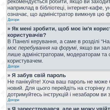
рекомендується робити, якщо ви заходит
наприклад в бібліотеці, інтернет-кафе, ун
означає, що адміністратор вимкнув цю ф
Догори
» Як мені зробити, щоб моє ім'я кори
користувачів?
В Панелі керування, а саме в розділі “
моє перебування на форумі
, якщо ви за
лише адміністраторам, модераторам та 
користувачем.
Догори
» Я забув свій пароль
Не панікуйте! Хоча ваш пароль не може 
новий. Для цього перейдіть на сторінку 
дотримуйтесь інструкцій і незабаром ви 
Догори
» Я зареєструвався, але не можу увій