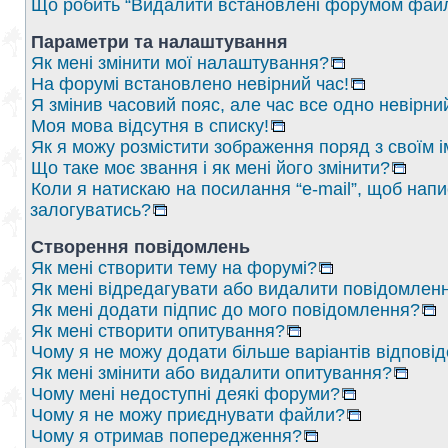
Що робить “Видалити встановлені форумом файл
Параметри та налаштування
Як мені змінити мої налаштування?
На форумі встановлено невірний час!
Я змінив часовий пояс, але час все одно невірни
Моя мова відсутня в списку!
Як я можу розмістити зображення поряд з своїм 
Що таке моє звання і як мені його змінити?
Коли я натискаю на посилання “e-mail”, щоб напи
залогуватись?
Створення повідомлень
Як мені створити тему на форумі?
Як мені відредагувати або видалити повідомлен
Як мені додати підпис до мого повідомлення?
Як мені створити опитування?
Чому я не можу додати більше варіантів відпові
Як мені змінити або видалити опитування?
Чому мені недоступні деякі форуми?
Чому я не можу приєднувати файли?
Чому я отримав попередження?