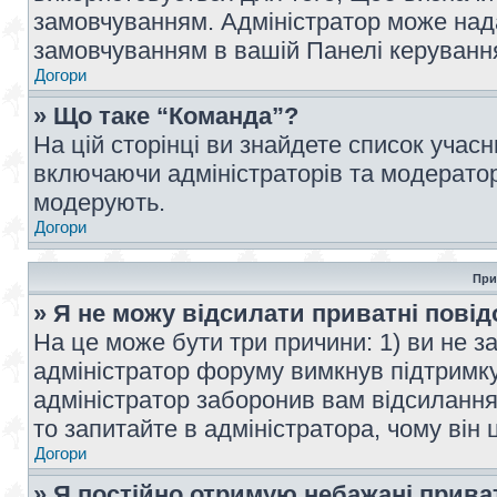
замовчуванням. Адміністратор може над
замовчуванням в вашій Панелі керуванн
Догори
» Що таке “Команда”?
На цій сторінці ви знайдете список учас
включаючи адміністраторів та модератор
модерують.
Догори
При
» Я не можу відсилати приватні пові
На це може бути три причини: 1) ви не з
адміністратор форуму вимкнув підтримку
адміністратор заборонив вам відсиланн
то запитайте в адміністратора, чому він 
Догори
» Я постійно отримую небажані прива