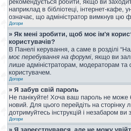
рекомендується робити, якщо ви заходит
наприклад в бібліотеці, інтернет-кафе, ун
означає, що адміністратор вимкнув цю ф
Догори
» Як мені зробити, щоб моє ім'я кори
користувачів?
В Панелі керування, а саме в розділі “
моє перебування на форумі
, якщо ви за
лише адміністраторам, модераторам та 
користувачем.
Догори
» Я забув свій пароль
Не панікуйте! Хоча ваш пароль не може 
новий. Для цього перейдіть на сторінку 
дотримуйтесь інструкцій і незабаром ви 
Догори
» Я зареєструвався, але не можу увій