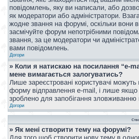
повідомлень, яку ви написали, або дозво
як модератори або адміністратори. Взаг
жодне звання на форумі, оскільки вони 
засмічуйте форум непотрібними повідомл
звання, за це модератори чи адміністра
вами повідомлень.
Догори
» Коли я натискаю на посилання “e-ma
мене вимагається залогуватись?
Лише зареєстровані користувачі можуть 
форму відправлення e-mail, і лише якщо
зроблено для запобігання зловживанню
Догори
Ств
» Як мені створити тему на форумі?
Для того щоб створити нову тему в одному