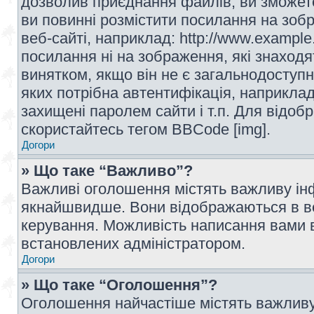
дозволив приєднання файлів, ви зможет
ви повинні розмістити посилання на зоб
веб-сайті, наприклад: http://www.example
посилання ні на зображення, які знаход
винятком, якщо він не є загальнодоступн
яких потрібна автентифікація, наприклад,
захищені паролем сайти і т.п. Для відо
скористайтесь тегом BBCode [img].
Догори
» Що таке “Важливо”?
Важливі оголошення містять важливу інф
якнайшвидше. Вони відображаються в ве
керування. Можливість написання вами 
встановлених адміністратором.
Догори
» Що таке “Оголошення”?
Оголошення найчастіше містять важливу