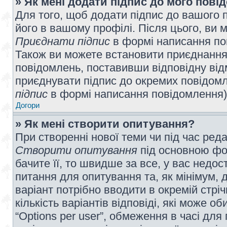
» Як мені додати підпис до мого пов
Для того, щоб додати підпис до вашого 
його в вашому профілі. Після цього, ви 
Приєднати підпис
в формі написання по
Також ви можете встановити приєднання
повідомлень, поставивши відповідну від
приєднувати підпис до окремих повідомл
підпис
в формі написання повідомлення)
Догори
» Як мені створити опитування?
При створенні нової теми чи під час ред
Створити опитування
під основною фо
бачите її, то швидше за все, у вас недо
питання для опитування та, як мінімум, д
варіант потрібно вводити в окремій стріч
кількість варіантів відповіді, які може 
“Options per user”, обмеження в часі для 