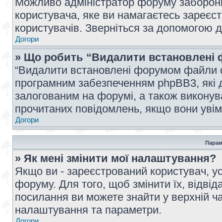
Можливо адміністратор форуму заборонив
користувача, яке ви намагаєтесь зареєст
користувачів. Зверніться за допомогою 
Догори
» Що робить “Видалити встановлені 
“Видалити встановлені форумом файли co
програмним забезпеченням phpBB3, які 
залогованим на форумі, а також виконува
прочитаних повідомлень, якщо вони увім
Догори
Парам
» Як мені змінити мої налаштування?
Якщо ви - зареєстрований користувач, ус
форуму. Для того, щоб змінити їх, відві
посилання ви можете знайти у верхній ча
налаштування та параметри.
Догори