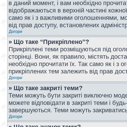
в даний момент, і вам необхідно прочи
відображаються в верхній частині кожної
само як і з важливими оголошеннями, м
від прав доступу, встановлених адмініс
Догори
» Що таке “Прикріплено”?
Прикріплені теми розміщуються під ого
сторінці. Вони, як правило, містять дос
необхідно прочитати їх. Так само як і з
прикріплених тем залежить від прав дос
Догори
» Що таке закриті теми?
Теми можуть бути закриті виключно мод
можете відповідати в закриті теми і буд
завершуються. Теми можуть закриватись 
Догори
» Що таке значок теми?