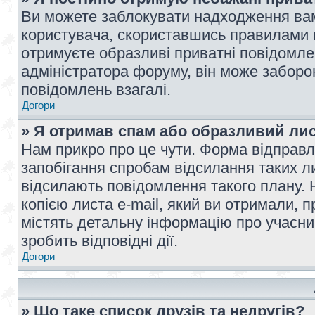
Ви можете заблокувати надходження вам
користувача, скориставшись правилами 
отримуєте образливі приватні повідомлен
адміністратора форуму, він може забор
повідомлень взагалі.
Догори
» Я отримав спам або образливий лис
Нам прикро про це чути. Форма відправл
запобігання спробам відсилання таких лис
відсилають повідомлення такого плану. 
копією листа e-mail, який ви отримали, 
містять детальну інформацію про учасник
зробить відповідні дії.
Догори
» Що таке список друзів та недругів?