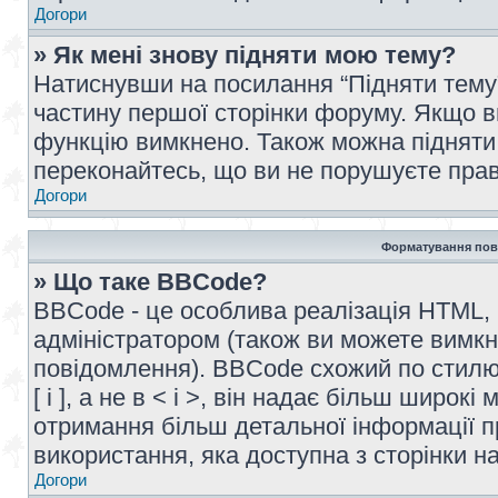
Догори
» Як мені знову підняти мою тему?
Натиснувши на посилання “Підняти тему” 
частину першої сторінки форуму. Якщо в
функцію вимкнено. Також можна підняти 
переконайтесь, що ви не порушуєте прав
Догори
Форматування пов
» Що таке BBCode?
BBCode - це особлива реалізація HTML,
адміністратором (також ви можете вимкн
повідомлення). BBCode схожий по стилю
[ і ], а не в < і >, він надає більш широ
отримання більш детальної інформації п
використання, яка доступна з сторінки 
Догори