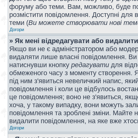
форуму або теми. Вам, можливо, буде по
розмістити повідомлення. Доступні для в
теми (
Ви можете створювати нові теми
Догори
» Як мені відредагувати або видалит
Якщо ви не є адміністратором або модер
видаляти лише власні повідомлення. Ви
натиснувши кнопку
редагувати
для відп
обмеженого часу з моменту створення. Я
під ним з'явиться невеличкий напис, який
повідомлення і коли це відбулось востан
це повідомлення; воно не з'явиться, як
хоча, у такому випадку, вони можуть за
повідомлення та зроблені зміни. Майте н
видалити повідомлення, на яке вже хтось
Догори