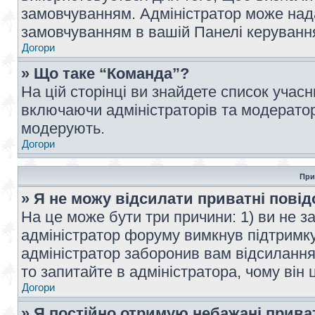
замовчуванням. Адміністратор може над
замовчуванням в вашій Панелі керуванн
Догори
» Що таке “Команда”?
На цій сторінці ви знайдете список учас
включаючи адміністраторів та модератор
модерують.
Догори
При
» Я не можу відсилати приватні пові
На це може бути три причини: 1) ви не з
адміністратор форуму вимкнув підтримку
адміністратор заборонив вам відсиланн
то запитайте в адміністратора, чому він 
Догори
» Я постійно отримую небажані прива