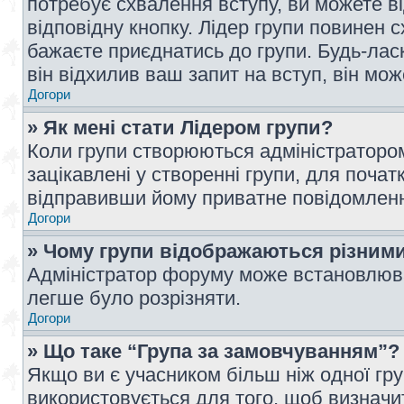
потребує схвалення вступу, ви можете ві
відповідну кнопку. Лідер групи повинен 
бажаєте приєднатись до групи. Будь-ласк
він відхилив ваш запит на вступ, він мож
Догори
» Як мені стати Лідером групи?
Коли групи створюються адміністратором
зацікавлені у створенні групи, для почат
відправивши йому приватне повідомлен
Догори
» Чому групи відображаються різним
Адміністратор форуму може встановлюва
легше було розрізняти.
Догори
» Що таке “Група за замовчуванням”?
Якщо ви є учасником більш ніж одної гр
використовується для того, щоб визначит