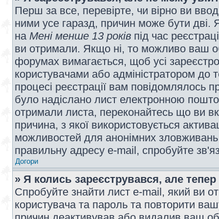
Перш за все, перевірте, чи вірно ви вво
ними усе гаразд, причин може бути дві.
на
Мені менше 13 років
під час реєстраці
ви отримали. Якщо ні, то можливо ваш о
форумах вимагається, щоб усі зареєстров
користувачами або адміністратором до т
процесі реєстрації вам повідомлялось пр
було надіслано лист електронною поштою
отримали листа, переконайтесь що ви вк
причина, з якої використовується актива
можливостей для анонімних зловживань 
правильну адресу e-mail, спробуйте зв'я
Догори
» Я колись зареєструвався, але тепер
Спробуйте знайти лист e-mail, який ви от
користувача та пароль та повторити ваш
причин деактивував або видалив ваш обл