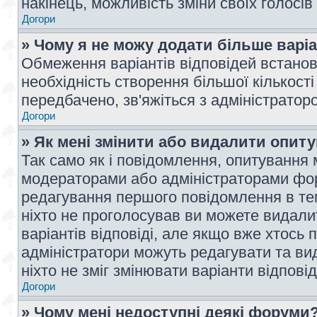
накінець, можливість зміни своїх голосі
Догори
» Чому я не можу додати більше варі
Обмеження варіантів відповідей встано
необхідність створення більшої кількості
передбачено, зв'яжіться з адміністратор
Догори
» Як мені змінити або видалити опит
Так само як і повідомлення, опитування
модераторами або адміністраторами фор
редагування першого повідомлення в тем
ніхто не проголосував ви можете видали
варіантів відповіді, але якщо вже хтось
адміністратори можуть редагувати та ви
ніхто не зміг змінювати варіанти відповід
Догори
» Чому мені недоступні деякі форуми