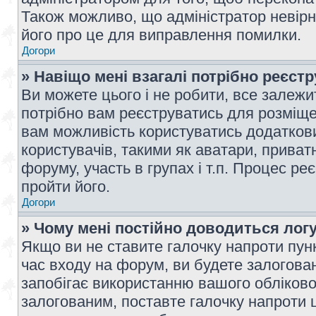
Також можливо, що адміністратор невірн
його про це для виправлення помилки.
Догори
» Навіщо мені взагалі потрібно реєст
Ви можете цього і не робити, все залежит
потрібно вам реєструватись для розміщен
вам можливість користуватись додаткови
користувачів, такими як аватари, приват
форуму, участь в групах і т.п. Процес ре
пройти його.
Догори
» Чому мені постійно доводиться лог
Якщо ви не ставите галочку напроти пун
час входу на форум, ви будете залогова
запобігає використанню вашого обліков
залогованим, поставте галочку напроти ц