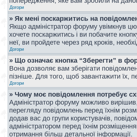
попередження, яке вам зробили на даном
Догори
» Як мені поскаржитись на повідомл
Якщо адміністратор форуму увімкнув цю 
хочете поскаржитись і ви побачите кноп
неї, ви пройдете через ряд кроків, необ
Догори
» Що означає кнопка “Зберегти” в фо
Вона дозволяє вам зберігати повідомлен
пізніше. Для того, щоб завантажити їх, 
Догори
» Чому моє повідомлення потребує с
Адміністратор форуму можливо вирішив,
перегляду повідомлень перед їхнім роз
додав вас до групи користувачів, повід
адміністратором перед їхнім розміщенням
отримання більш детальної інформації.