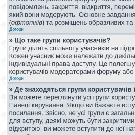
повідомлень, закриття, відкриття, перем
який вони модерують. Основне завдання 
(
офтопіків
) та розміщень образливих та
Догори
» Що таке групи користувачів?
Групи ділять спільноту учасників на під
Кожен учасник може належати до декілько
індивідуальні права доступу. Це полегшу
користувачів модераторами форуму або н
Догори
» Де знаходяться групи користувачів і
Ви можете переглянути усі групи користу
Панелі керування. Якщо ви бажаєте вступ
посилання. Звісно, не усі групи є загал
для вступу, деякі можуть бути закритими
відкритою, ви можете вступити до неї на