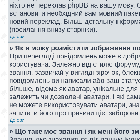
ніхто не переклав phpBB на вашу мову. 
встановити необхідний вам мовний пакет,
новий переклад. Більш детальну інформ
(посилання внизу сторінки).
Догори
» Як я можу розмістити зображення п
При перегляді повідомлень може відобр
користувача. Залежно від стилю форуму
звання, зазвичай у вигляді зірочок, блокі
повідомлень ви написали або ваш статус
більше, відоме як аватар, унікальне для
залежить чи дозволені аватари, і які с
не можете використовувати аватари, зна
запитати його про причини цієї заборони
Догори
» Що таке моє звання і як мені його з
Звання, яке знаходиться під вашим імене