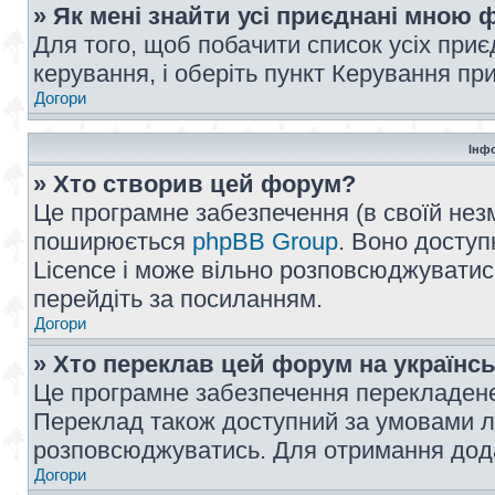
» Як мені знайти усі приєднані мною
Для того, щоб побачити список усіх при
керування, і оберіть пункт Керування п
Догори
Інф
» Хто створив цей форум?
Це програмне забезпечення (в своїй незм
поширюється
phpBB Group
. Воно доступ
Licence і може вільно розповсюджуватис
перейдіть за посиланням.
Догори
» Хто переклав цей форум на українс
Це програмне забезпечення перекладен
Переклад також доступний за умовами ліц
розповсюджуватись. Для отримання дода
Догори