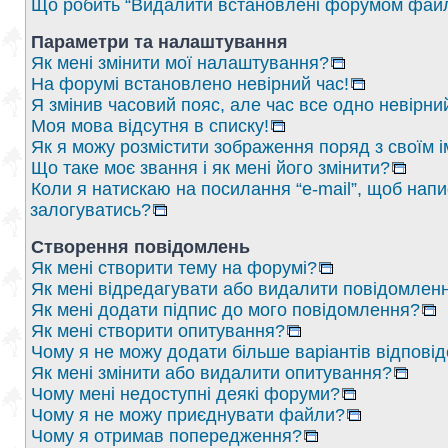
Що робить “Видалити встановлені форумом файл
Параметри та налаштування
Як мені змінити мої налаштування?
На форумі встановлено невірний час!
Я змінив часовий пояс, але час все одно невірни
Моя мова відсутня в списку!
Як я можу розмістити зображення поряд з своїм 
Що таке моє звання і як мені його змінити?
Коли я натискаю на посилання “e-mail”, щоб напи
залогуватись?
Створення повідомлень
Як мені створити тему на форумі?
Як мені відредагувати або видалити повідомлен
Як мені додати підпис до мого повідомлення?
Як мені створити опитування?
Чому я не можу додати більше варіантів відпові
Як мені змінити або видалити опитування?
Чому мені недоступні деякі форуми?
Чому я не можу приєднувати файли?
Чому я отримав попередження?