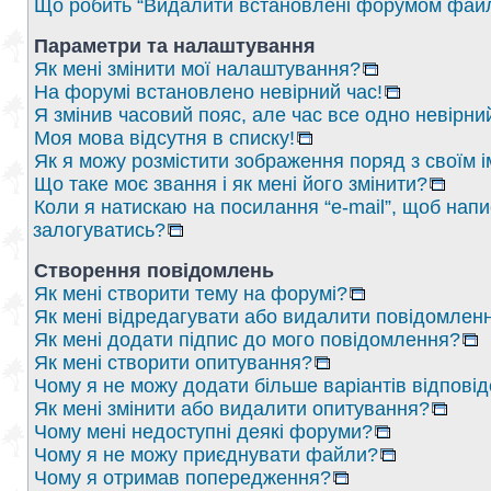
Що робить “Видалити встановлені форумом файл
Параметри та налаштування
Як мені змінити мої налаштування?
На форумі встановлено невірний час!
Я змінив часовий пояс, але час все одно невірни
Моя мова відсутня в списку!
Як я можу розмістити зображення поряд з своїм 
Що таке моє звання і як мені його змінити?
Коли я натискаю на посилання “e-mail”, щоб напи
залогуватись?
Створення повідомлень
Як мені створити тему на форумі?
Як мені відредагувати або видалити повідомлен
Як мені додати підпис до мого повідомлення?
Як мені створити опитування?
Чому я не можу додати більше варіантів відпові
Як мені змінити або видалити опитування?
Чому мені недоступні деякі форуми?
Чому я не можу приєднувати файли?
Чому я отримав попередження?