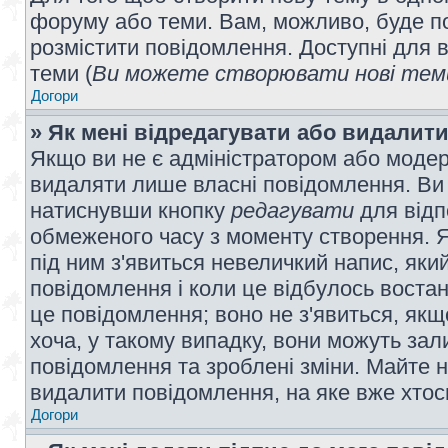
форуму або теми. Вам, можливо, буде по
розмістити повідомлення. Доступні для в
теми (
Ви можете створювати нові теми
Догори
» Як мені відредагувати або видалит
Якщо ви не є адміністратором або модер
видаляти лише власні повідомлення. Ви
натиснувши кнопку
редагувати
для відп
обмеженого часу з моменту створення. Я
під ним з'явиться невеличкий напис, який
повідомлення і коли це відбулось востан
це повідомлення; воно не з'явиться, як
хоча, у такому випадку, вони можуть за
повідомлення та зроблені зміни. Майте н
видалити повідомлення, на яке вже хтось
Догори