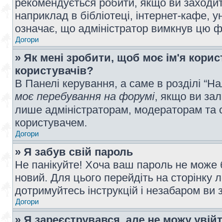
рекомендується робити, якщо ви заходит
наприклад в бібліотеці, інтернет-кафе, ун
означає, що адміністратор вимкнув цю ф
Догори
» Як мені зробити, щоб моє ім'я кори
користувачів?
В Панелі керування, а саме в розділі “
моє перебування на форумі
, якщо ви за
лише адміністраторам, модераторам та 
користувачем.
Догори
» Я забув свій пароль
Не панікуйте! Хоча ваш пароль не може 
новий. Для цього перейдіть на сторінку 
дотримуйтесь інструкцій і незабаром ви 
Догори
» Я зареєструвався, але не можу увій