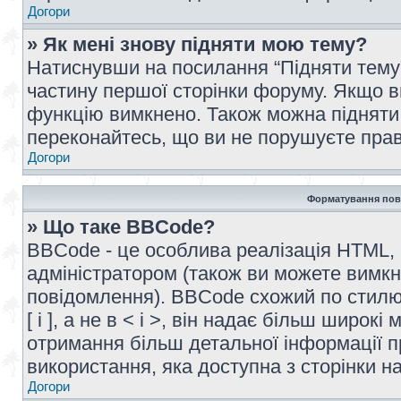
Догори
» Як мені знову підняти мою тему?
Натиснувши на посилання “Підняти тему” 
частину першої сторінки форуму. Якщо в
функцію вимкнено. Також можна підняти 
переконайтесь, що ви не порушуєте прав
Догори
Форматування пов
» Що таке BBCode?
BBCode - це особлива реалізація HTML,
адміністратором (також ви можете вимкн
повідомлення). BBCode схожий по стилю
[ і ], а не в < і >, він надає більш широ
отримання більш детальної інформації п
використання, яка доступна з сторінки 
Догори