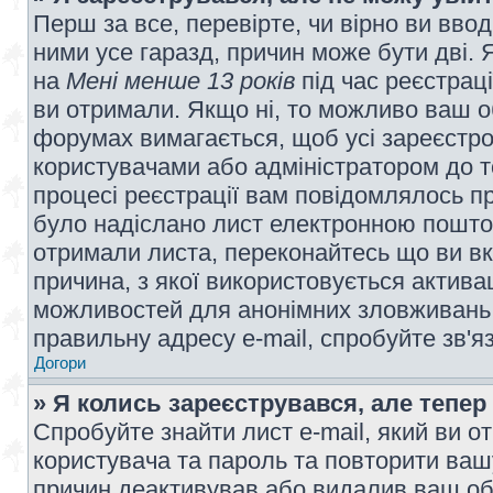
Перш за все, перевірте, чи вірно ви вво
ними усе гаразд, причин може бути дві.
на
Мені менше 13 років
під час реєстраці
ви отримали. Якщо ні, то можливо ваш о
форумах вимагається, щоб усі зареєстров
користувачами або адміністратором до т
процесі реєстрації вам повідомлялось пр
було надіслано лист електронною поштою
отримали листа, переконайтесь що ви вк
причина, з якої використовується актива
можливостей для анонімних зловживань 
правильну адресу e-mail, спробуйте зв'я
Догори
» Я колись зареєструвався, але тепер
Спробуйте знайти лист e-mail, який ви от
користувача та пароль та повторити ваш
причин деактивував або видалив ваш обл