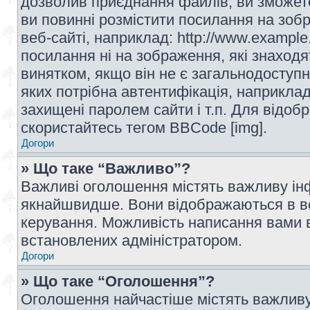
дозволив приєднання файлів, ви зможет
ви повинні розмістити посилання на зоб
веб-сайті, наприклад: http://www.example
посилання ні на зображення, які знаход
винятком, якщо він не є загальнодоступн
яких потрібна автентифікація, наприклад,
захищені паролем сайти і т.п. Для відо
скористайтесь тегом BBCode [img].
Догори
» Що таке “Важливо”?
Важливі оголошення містять важливу інф
якнайшвидше. Вони відображаються в ве
керування. Можливість написання вами 
встановлених адміністратором.
Догори
» Що таке “Оголошення”?
Оголошення найчастіше містять важливу