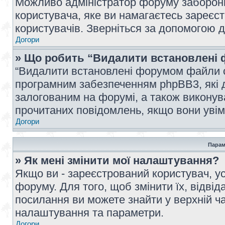
Можливо адміністратор форуму заборонив
користувача, яке ви намагаєтесь зареєст
користувачів. Зверніться за допомогою 
Догори
» Що робить “Видалити встановлені 
“Видалити встановлені форумом файли co
програмним забезпеченням phpBB3, які 
залогованим на форумі, а також виконува
прочитаних повідомлень, якщо вони увім
Догори
Парам
» Як мені змінити мої налаштування?
Якщо ви - зареєстрований користувач, ус
форуму. Для того, щоб змінити їх, відві
посилання ви можете знайти у верхній ча
налаштування та параметри.
Догори