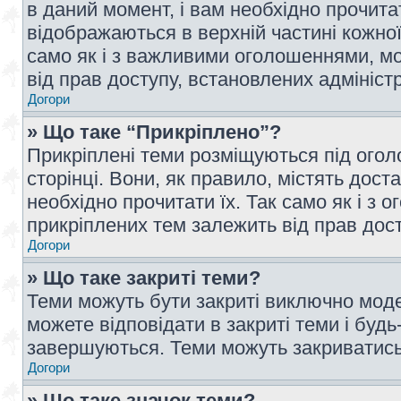
в даний момент, і вам необхідно прочи
відображаються в верхній частині кожної
само як і з важливими оголошеннями, м
від прав доступу, встановлених адмініс
Догори
» Що таке “Прикріплено”?
Прикріплені теми розміщуються під ого
сторінці. Вони, як правило, містять дос
необхідно прочитати їх. Так само як і з
прикріплених тем залежить від прав дос
Догори
» Що таке закриті теми?
Теми можуть бути закриті виключно мод
можете відповідати в закриті теми і буд
завершуються. Теми можуть закриватись 
Догори
» Що таке значок теми?