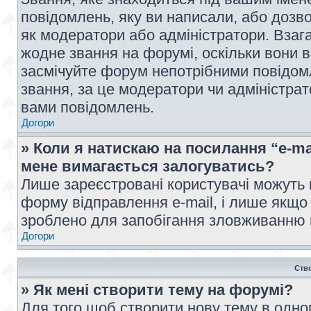
повідомлень, яку ви написали, або дозво
як модератори або адміністратори. Взаг
жодне звання на форумі, оскільки вони 
засмічуйте форум непотрібними повідомл
звання, за це модератори чи адміністра
вами повідомлень.
Догори
» Коли я натискаю на посилання “e-ma
мене вимагається залогуватись?
Лише зареєстровані користувачі можуть 
форму відправлення e-mail, і лише якщо
зроблено для запобігання зловживанню
Догори
Ств
» Як мені створити тему на форумі?
Для того щоб створити нову тему в одному