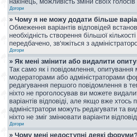
накінець, можливість зміни своїх голосі
Догори
» Чому я не можу додати більше варі
Обмеження варіантів відповідей встано
необхідність створення більшої кількості
передбачено, зв'яжіться з адміністратор
Догори
» Як мені змінити або видалити опит
Так само як і повідомлення, опитування
модераторами або адміністраторами фор
редагування першого повідомлення в тем
ніхто не проголосував ви можете видали
варіантів відповіді, але якщо вже хтось
адміністратори можуть редагувати та ви
ніхто не зміг змінювати варіанти відповід
Догори
» Чому мені недоступні деякі форуми