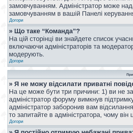
замовчуванням. Адміністратор може над
замовчуванням в вашій Панелі керуванн
Догори
» Що таке “Команда”?
На цій сторінці ви знайдете список учас
включаючи адміністраторів та модератор
модерують.
Догори
При
» Я не можу відсилати приватні пові
На це може бути три причини: 1) ви не з
адміністратор форуму вимкнув підтримку
адміністратор заборонив вам відсиланн
то запитайте в адміністратора, чому він 
Догори
» Я постійно отримую небажані прива