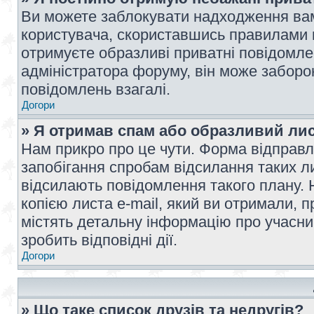
Ви можете заблокувати надходження вам
користувача, скориставшись правилами 
отримуєте образливі приватні повідомлен
адміністратора форуму, він може забор
повідомлень взагалі.
Догори
» Я отримав спам або образливий лис
Нам прикро про це чути. Форма відправл
запобігання спробам відсилання таких лис
відсилають повідомлення такого плану. 
копією листа e-mail, який ви отримали, 
містять детальну інформацію про учасник
зробить відповідні дії.
Догори
» Що таке список друзів та недругів?