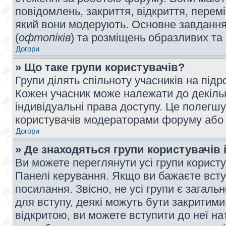
повідомлень, закриття, відкриття, перем
який вони модерують. Основне завдання 
(
офтопіків
) та розміщень образливих та
Догори
» Що таке групи користувачів?
Групи ділять спільноту учасників на під
Кожен учасник може належати до декілько
індивідуальні права доступу. Це полегшу
користувачів модераторами форуму або н
Догори
» Де знаходяться групи користувачів і
Ви можете переглянути усі групи користу
Панелі керування. Якщо ви бажаєте вступ
посилання. Звісно, не усі групи є загал
для вступу, деякі можуть бути закритими
відкритою, ви можете вступити до неї на