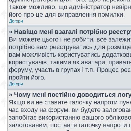
Також можливо, що адміністратор невірн
його про це для виправлення помилки.
Догори
» Навіщо мені взагалі потрібно реєст
Ви можете цього і не робити, все залежит
потрібно вам реєструватись для розміщен
вам можливість користуватись додаткови
користувачів, такими як аватари, приват
форуму, участь в групах і т.п. Процес ре
пройти його.
Догори
» Чому мені постійно доводиться лог
Якщо ви не ставите галочку напроти пун
час входу на форум, ви будете залогова
запобігає використанню вашого обліков
залогованим, поставте галочку напроти ц