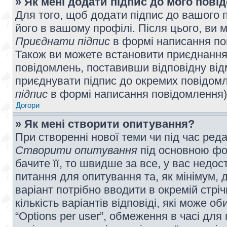
» Як мені додати підпис до мого пов
Для того, щоб додати підпис до вашого 
його в вашому профілі. Після цього, ви 
Приєднати підпис
в формі написання по
Також ви можете встановити приєднання
повідомлень, поставивши відповідну від
приєднувати підпис до окремих повідомл
підпис
в формі написання повідомлення)
Догори
» Як мені створити опитування?
При створенні нової теми чи під час ред
Створити опитування
під основною фо
бачите її, то швидше за все, у вас недо
питання для опитування та, як мінімум, д
варіант потрібно вводити в окремій стріч
кількість варіантів відповіді, які може 
“Options per user”, обмеження в часі для 