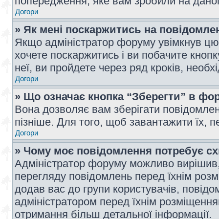
попередження, яке вам зробили на даном
Догори
» Як мені поскаржитись на повідомл
Якщо адміністратор форуму увімкнув цю 
хочете поскаржитись і ви побачите кноп
неї, ви пройдете через ряд кроків, необ
Догори
» Що означає кнопка “Зберегти” в фо
Вона дозволяє вам зберігати повідомлен
пізніше. Для того, щоб завантажити їх, 
Догори
» Чому моє повідомлення потребує с
Адміністратор форуму можливо вирішив,
перегляду повідомлень перед їхнім роз
додав вас до групи користувачів, повід
адміністратором перед їхнім розміщенням
отримання більш детальної інформації.