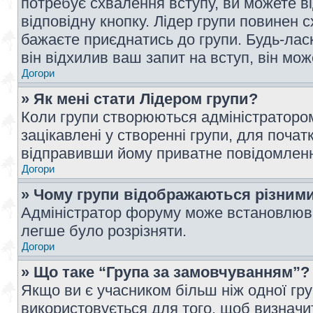
потребує схвалення вступу, ви можете ві
відповідну кнопку. Лідер групи повинен 
бажаєте приєднатись до групи. Будь-ласк
він відхилив ваш запит на вступ, він мож
Догори
» Як мені стати Лідером групи?
Коли групи створюються адміністратором
зацікавлені у створенні групи, для почат
відправивши йому приватне повідомлен
Догори
» Чому групи відображаються різним
Адміністратор форуму може встановлюва
легше було розрізняти.
Догори
» Що таке “Група за замовчуванням”?
Якщо ви є учасником більш ніж одної гр
використовується для того, щоб визначит