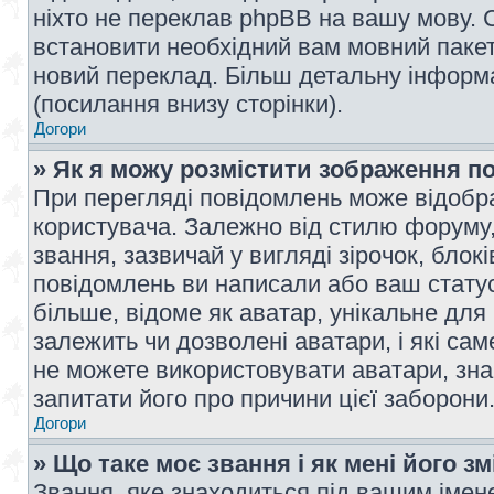
ніхто не переклав phpBB на вашу мову. 
встановити необхідний вам мовний пакет,
новий переклад. Більш детальну інформ
(посилання внизу сторінки).
Догори
» Як я можу розмістити зображення п
При перегляді повідомлень може відобр
користувача. Залежно від стилю форуму
звання, зазвичай у вигляді зірочок, блокі
повідомлень ви написали або ваш статус
більше, відоме як аватар, унікальне для
залежить чи дозволені аватари, і які с
не можете використовувати аватари, зна
запитати його про причини цієї заборони
Догори
» Що таке моє звання і як мені його з
Звання, яке знаходиться під вашим імене