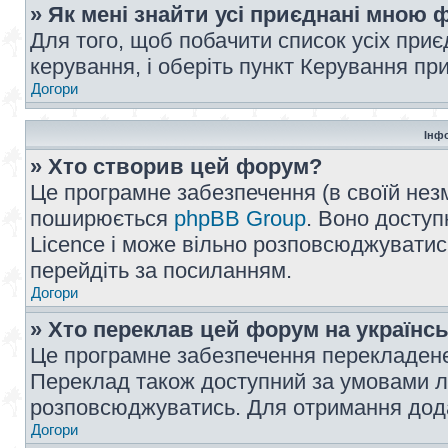
» Як мені знайти усі приєднані мною
Для того, щоб побачити список усіх при
керування, і оберіть пункт Керування п
Догори
Інф
» Хто створив цей форум?
Це програмне забезпечення (в своїй незм
поширюється
phpBB Group
. Воно доступ
Licence і може вільно розповсюджуватис
перейдіть за посиланням.
Догори
» Хто переклав цей форум на українс
Це програмне забезпечення перекладен
Переклад також доступний за умовами ліц
розповсюджуватись. Для отримання дода
Догори