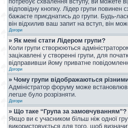
потребує схвалення вступу, ви можете ві
відповідну кнопку. Лідер групи повинен 
бажаєте приєднатись до групи. Будь-ласк
він відхилив ваш запит на вступ, він мож
Догори
» Як мені стати Лідером групи?
Коли групи створюються адміністратором
зацікавлені у створенні групи, для почат
відправивши йому приватне повідомлен
Догори
» Чому групи відображаються різним
Адміністратор форуму може встановлюва
легше було розрізняти.
Догори
» Що таке “Група за замовчуванням”?
Якщо ви є учасником більш ніж одної гр
використовується для того, щоб визначит