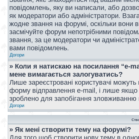
повідомлень, яку ви написали, або дозво
як модератори або адміністратори. Взаг
жодне звання на форумі, оскільки вони 
засмічуйте форум непотрібними повідомл
звання, за це модератори чи адміністра
вами повідомлень.
Догори
» Коли я натискаю на посилання “e-ma
мене вимагається залогуватись?
Лише зареєстровані користувачі можуть 
форму відправлення e-mail, і лише якщо
зроблено для запобігання зловживанню
Догори
Ств
» Як мені створити тему на форумі?
Для того щоб створити нову тему в одному