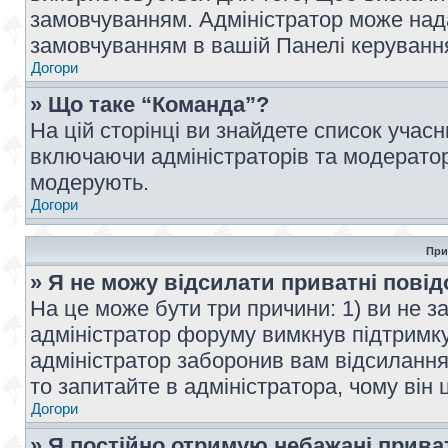
замовчуванням. Адміністратор може над
замовчуванням в вашій Панелі керуванн
Догори
» Що таке “Команда”?
На цій сторінці ви знайдете список учас
включаючи адміністраторів та модератор
модерують.
Догори
При
» Я не можу відсилати приватні пові
На це може бути три причини: 1) ви не з
адміністратор форуму вимкнув підтримку
адміністратор заборонив вам відсиланн
то запитайте в адміністратора, чому він 
Догори
» Я постійно отримую небажані прива