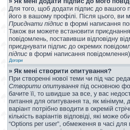
» Як мені додати підпис до мого пов
Для того, щоб додати підпис до вашого 
його в вашому профілі. Після цього, ви 
Приєднати підпис
в формі написання по
Також ви можете встановити приєднання
повідомлень, поставивши відповідну від
приєднувати підпис до окремих повідомл
підпис
в формі написання повідомлення)
Догори
» Як мені створити опитування?
При створенні нової теми чи під час ред
Створити опитування
під основною фо
бачите її, то швидше за все, у вас недо
питання для опитування та, як мінімум, д
варіант потрібно вводити в окремій стріч
кількість варіантів відповіді, які може 
“Options per user”, обмеження в часі для 