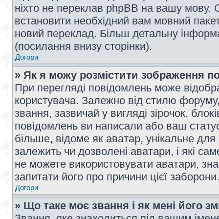
ніхто не переклав phpBB на вашу мову. 
встановити необхідний вам мовний пакет,
новий переклад. Більш детальну інформ
(посилання внизу сторінки).
Догори
» Як я можу розмістити зображення п
При перегляді повідомлень може відобр
користувача. Залежно від стилю форуму
звання, зазвичай у вигляді зірочок, блокі
повідомлень ви написали або ваш статус
більше, відоме як аватар, унікальне для
залежить чи дозволені аватари, і які с
не можете використовувати аватари, зна
запитати його про причини цієї заборони
Догори
» Що таке моє звання і як мені його з
Звання, яке знаходиться під вашим імене