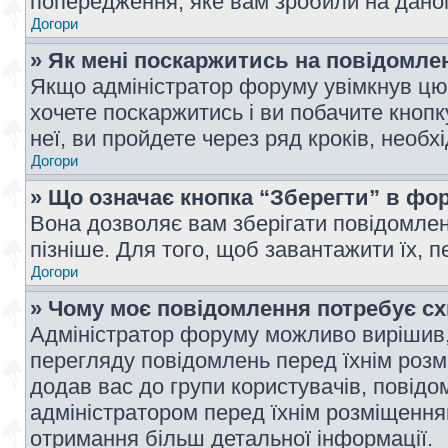
попередження, яке вам зробили на даном
Догори
» Як мені поскаржитись на повідомл
Якщо адміністратор форуму увімкнув цю 
хочете поскаржитись і ви побачите кноп
неї, ви пройдете через ряд кроків, необ
Догори
» Що означає кнопка “Зберегти” в фо
Вона дозволяє вам зберігати повідомлен
пізніше. Для того, щоб завантажити їх, 
Догори
» Чому моє повідомлення потребує с
Адміністратор форуму можливо вирішив,
перегляду повідомлень перед їхнім роз
додав вас до групи користувачів, повід
адміністратором перед їхнім розміщенням
отримання більш детальної інформації.