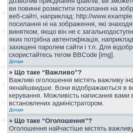
дозволив приєднання файлів, ви зможет
ви повинні розмістити посилання на зоб
веб-сайті, наприклад: http://www.example
посилання ні на зображення, які знаход
винятком, якщо він не є загальнодоступн
яких потрібна автентифікація, наприклад,
захищені паролем сайти і т.п. Для відо
скористайтесь тегом BBCode [img].
Догори
» Що таке “Важливо”?
Важливі оголошення містять важливу інф
якнайшвидше. Вони відображаються в ве
керування. Можливість написання вами 
встановлених адміністратором.
Догори
» Що таке “Оголошення”?
Оголошення найчастіше містять важливу