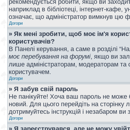
рекомендується робити, якщо ви заходит
наприклад в бібліотеці, інтернет-кафе, ун
означає, що адміністратор вимкнув цю ф
Догори
» Як мені зробити, щоб моє ім'я кори
користувачів?
В Панелі керування, а саме в розділі “
моє перебування на форумі
, якщо ви за
лише адміністраторам, модераторам та 
користувачем.
Догори
» Я забув свій пароль
Не панікуйте! Хоча ваш пароль не може 
новий. Для цього перейдіть на сторінку 
дотримуйтесь інструкцій і незабаром ви 
Догори
» Я зареєструвався, але не можу увій