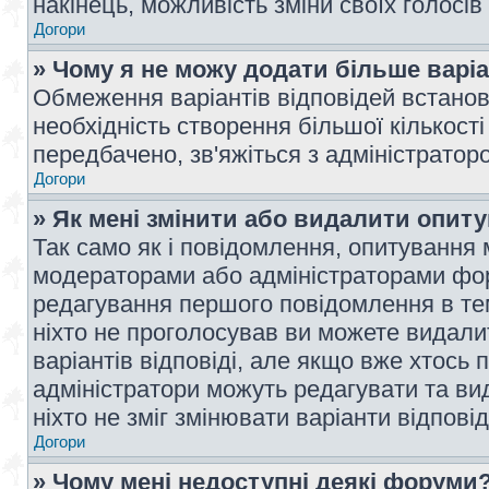
накінець, можливість зміни своїх голосі
Догори
» Чому я не можу додати більше варі
Обмеження варіантів відповідей встано
необхідність створення більшої кількості
передбачено, зв'яжіться з адміністратор
Догори
» Як мені змінити або видалити опит
Так само як і повідомлення, опитування
модераторами або адміністраторами фор
редагування першого повідомлення в тем
ніхто не проголосував ви можете видали
варіантів відповіді, але якщо вже хтось
адміністратори можуть редагувати та ви
ніхто не зміг змінювати варіанти відповід
Догори
» Чому мені недоступні деякі форуми