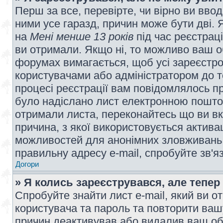
Перш за все, перевірте, чи вірно ви вво
ними усе гаразд, причин може бути дві.
на
Мені менше 13 років
під час реєстраці
ви отримали. Якщо ні, то можливо ваш о
форумах вимагається, щоб усі зареєстров
користувачами або адміністратором до т
процесі реєстрації вам повідомлялось пр
було надіслано лист електронною поштою
отримали листа, переконайтесь що ви вк
причина, з якої використовується актива
можливостей для анонімних зловживань 
правильну адресу e-mail, спробуйте зв'я
Догори
» Я колись зареєструвався, але тепер
Спробуйте знайти лист e-mail, який ви от
користувача та пароль та повторити ваш
причин деактивував або видалив ваш обл