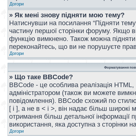
Догори
» Як мені знову підняти мою тему?
Натиснувши на посилання “Підняти тему” 
частину першої сторінки форуму. Якщо в
функцію вимкнено. Також можна підняти 
переконайтесь, що ви не порушуєте прав
Догори
Форматування пов
» Що таке BBCode?
BBCode - це особлива реалізація HTML,
адміністратором (також ви можете вимкн
повідомлення). BBCode схожий по стилю
[ і ], а не в < і >, він надає більш широ
отримання більш детальної інформації п
використання, яка доступна з сторінки 
Догори