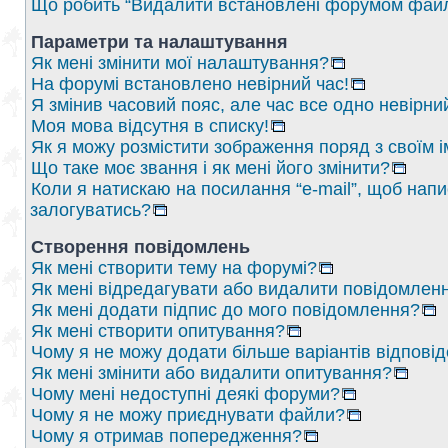
Що робить “Видалити встановлені форумом файл
Параметри та налаштування
Як мені змінити мої налаштування?
На форумі встановлено невірний час!
Я змінив часовий пояс, але час все одно невірни
Моя мова відсутня в списку!
Як я можу розмістити зображення поряд з своїм 
Що таке моє звання і як мені його змінити?
Коли я натискаю на посилання “e-mail”, щоб напи
залогуватись?
Створення повідомлень
Як мені створити тему на форумі?
Як мені відредагувати або видалити повідомлен
Як мені додати підпис до мого повідомлення?
Як мені створити опитування?
Чому я не можу додати більше варіантів відпові
Як мені змінити або видалити опитування?
Чому мені недоступні деякі форуми?
Чому я не можу приєднувати файли?
Чому я отримав попередження?