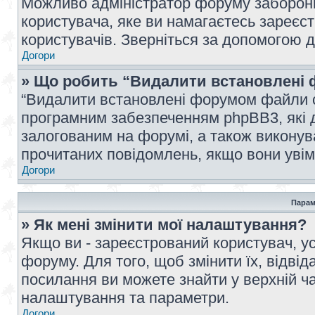
Можливо адміністратор форуму заборонив
користувача, яке ви намагаєтесь зареєст
користувачів. Зверніться за допомогою 
Догори
» Що робить “Видалити встановлені 
“Видалити встановлені форумом файли co
програмним забезпеченням phpBB3, які 
залогованим на форумі, а також виконува
прочитаних повідомлень, якщо вони увім
Догори
Парам
» Як мені змінити мої налаштування?
Якщо ви - зареєстрований користувач, ус
форуму. Для того, щоб змінити їх, відві
посилання ви можете знайти у верхній ча
налаштування та параметри.
Догори