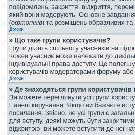
повідомлень, закриття, відкриття, перем
який вони модерують. Основне завдання 
(
офтопіків
) та розміщень образливих та
Догори
» Що таке групи користувачів?
Групи ділять спільноту учасників на під
Кожен учасник може належати до декілько
індивідуальні права доступу. Це полегшу
користувачів модераторами форуму або н
Догори
» Де знаходяться групи користувачів і
Ви можете переглянути усі групи користу
Панелі керування. Якщо ви бажаєте вступ
посилання. Звісно, не усі групи є загал
для вступу, деякі можуть бути закритими
відкритою, ви можете вступити до неї на