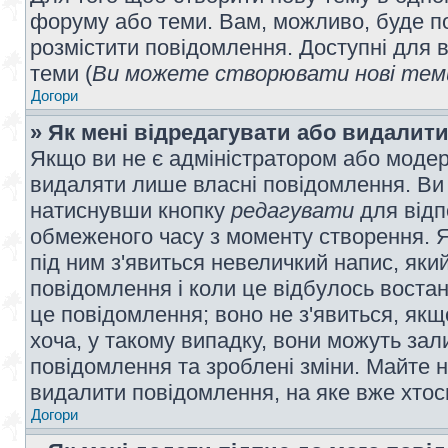
форуму або теми. Вам, можливо, буде по
розмістити повідомлення. Доступні для в
теми (
Ви можете створювати нові теми
Догори
» Як мені відредагувати або видалит
Якщо ви не є адміністратором або модер
видаляти лише власні повідомлення. Ви
натиснувши кнопку
редагувати
для відп
обмеженого часу з моменту створення. Я
під ним з'явиться невеличкий напис, який
повідомлення і коли це відбулось востан
це повідомлення; воно не з'явиться, як
хоча, у такому випадку, вони можуть за
повідомлення та зроблені зміни. Майте н
видалити повідомлення, на яке вже хтось
Догори