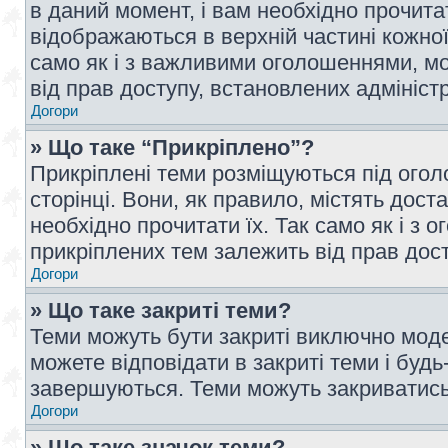
в даний момент, і вам необхідно прочи
відображаються в верхній частині кожної
само як і з важливими оголошеннями, м
від прав доступу, встановлених адмініс
Догори
» Що таке “Прикріплено”?
Прикріплені теми розміщуються під ого
сторінці. Вони, як правило, містять дос
необхідно прочитати їх. Так само як і з
прикріплених тем залежить від прав дос
Догори
» Що таке закриті теми?
Теми можуть бути закриті виключно мод
можете відповідати в закриті теми і буд
завершуються. Теми можуть закриватись 
Догори
» Що таке значок теми?