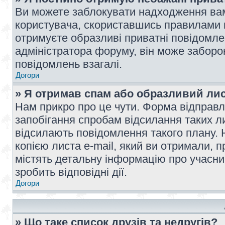
Ви можете заблокувати надходження вам
користувача, скориставшись правилами 
отримуєте образливі приватні повідомлен
адміністратора форуму, він може забор
повідомлень взагалі.
Догори
» Я отримав спам або образливий лис
Нам прикро про це чути. Форма відправл
запобігання спробам відсилання таких лис
відсилають повідомлення такого плану. 
копією листа e-mail, який ви отримали, 
містять детальну інформацію про учасник
зробить відповідні дії.
Догори
» Що таке список друзів та недругів?