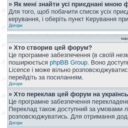
» Як мені знайти усі приєднані мною
Для того, щоб побачити список усіх при
керування, і оберіть пункт Керування п
Догори
Інф
» Хто створив цей форум?
Це програмне забезпечення (в своїй незм
поширюється
phpBB Group
. Воно доступ
Licence і може вільно розповсюджуватис
перейдіть за посиланням.
Догори
» Хто переклав цей форум на українс
Це програмне забезпечення перекладен
Переклад також доступний за умовами ліц
розповсюджуватись. Для отримання дода
Догори