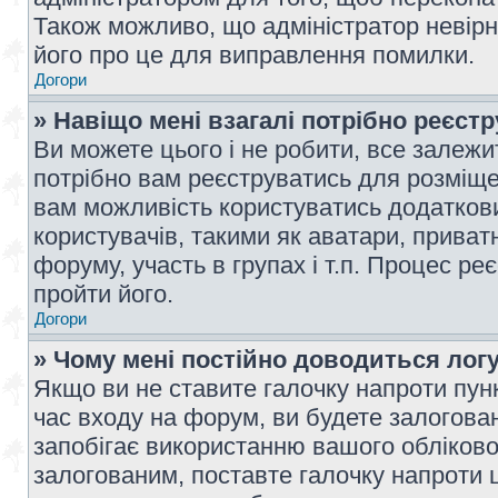
Також можливо, що адміністратор невірн
його про це для виправлення помилки.
Догори
» Навіщо мені взагалі потрібно реєст
Ви можете цього і не робити, все залежит
потрібно вам реєструватись для розміщен
вам можливість користуватись додаткови
користувачів, такими як аватари, приват
форуму, участь в групах і т.п. Процес ре
пройти його.
Догори
» Чому мені постійно доводиться лог
Якщо ви не ставите галочку напроти пун
час входу на форум, ви будете залогова
запобігає використанню вашого обліков
залогованим, поставте галочку напроти ц