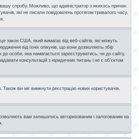
и вашу спробу. Можливо, що адміністратор з якихось причин
вачів, які не писали повідомлень протягом тривалого часу,
х.
- це закон США, який вимагає від веб-сайтів, які можуть
вердження від їхніх опікунів, що вони дозволяють збір
к до особи, яка намагається зареєструватись, чи до сайту,
адавати консультацій з юридичних питань і не є об'єктом
 Також він міг вимкнути реєстрацію нових користувачів.
дозволяють вам залишатись авторизованим і залогованим на
м.