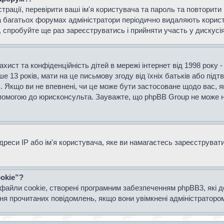
страції, перевірити ваші ім'я користувача та пароль та повторит
а багатьох форумах адміністратори періодично видаляють користу
спробуйте ще раз зареєструватись і прийняти участь у дискусія
захист та конфіденційність дітей в мережі інтернет від 1998 року 
е 13 років, мати на це письмову згоду від їхніх батьків або підт
ів. Якщо ви не впевнені, чи це може бути застосоване щодо вас, я
опомогою до юрисконсульта. Зауважте, що phpBB Group не може н
еси IP або ім'я користувача, яке ви намагаєтесь зареєструвати.
okie”?
файли cookie, створені програмним забезпеченням phpBB3, які 
ання прочитаних повідомлень, якщо вони увімкнені адміністраторо