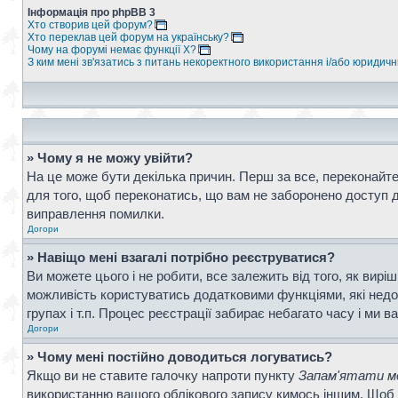
Інформація про phpBB 3
Хто створив цей форум?
Хто переклав цей форум на українську?
Чому на форумі немає функції X?
З ким мені зв'язатись з питань некоректного використання і/або юридич
» Чому я не можу увійти?
На це може бути декілька причин. Перш за все, переконайтес
для того, щоб переконатись, що вам не заборонено доступ д
виправлення помилки.
Догори
» Навіщо мені взагалі потрібно реєструватися?
Ви можете цього і не робити, все залежить від того, як вир
можливість користуватись додатковими функціями, які недос
групах і т.п. Процес реєстрації забирає небагато часу і ми в
Догори
» Чому мені постійно доводиться логуватись?
Якщо ви не ставите галочку напроти пункту
Запам'ятати ме
використанню вашого облікового запису кимось іншим. Щоб 