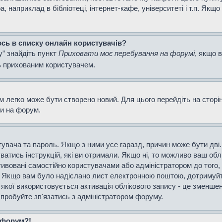
наприклад в бібліотеці, інтернет-кафе, університеті і т.п. Якщо
ось в списку онлайн користувачів?
у” знайдіть пункт
Приховати моє перебування на форумі
, якщо 
ь прихованим користувачем.
м легко може бути створено новий. Для цього перейдіть на сторі
ти на форум.
истувача та пароль. Якщо з ними усе гаразд, причин може бути д
уватись інструкцій, які ви отримали. Якщо ні, то можливо ваш об
тивовані самостійно користувачами або адміністратором до того,
і. Якщо вам було надіслано лист електронною поштою, дотримуйт
 якої використовується активація облікового запису - це зменш
спробуйте зв'язатись з адміністратором форуму.
а форум?!