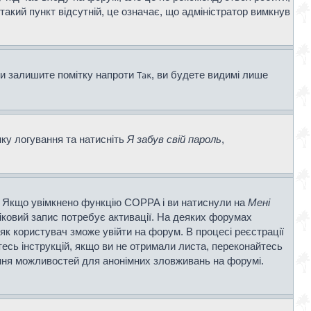
 такий пункт відсутній, це означає, що адміністратор вимкнув
ви залишите помітку напроти
, ви будете видимі лише
Так
нку логування та натисніть
Я забув свій пароль
,
ві. Якщо увімкнено функцію COPPA і ви натиснули на
Мені
ліковий запис потребує активації. На деяких форумах
 як користувач зможе увійти на форум. В процесі реєстрації
есь інструкцій, якщо ви не отримали листа, переконайтесь
ення можливостей для анонімних зловживань на форумі.