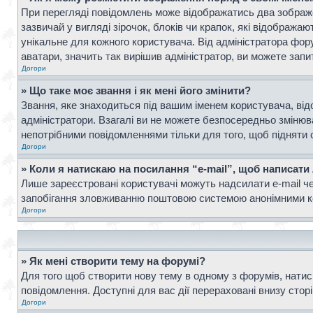
При перегляді повідомлень може відображатись два зображ
зазвичай у вигляді зірочок, блоків чи крапок, які відображ
унікальне для кожного користувача. Від адміністратора фор
аватари, значить так вирішив адміністратор, ви можете запи
Догори
» Що таке моє звання і як мені його змінити?
Звання, яке знаходиться під вашим іменем користувача, від
адміністратори. Взагалі ви не можете безпосередньо зміню
непотрібними повідомленнями тільки для того, щоб підняти 
Догори
» Коли я натискаю на посилання “e-mail”, щоб написати
Лише зареєстровані користувачі можуть надсилати e-mail ч
запобігання зловживанню поштовою системою анонімними к
Догори
» Як мені створити тему на форумі?
Для того щоб створити нову тему в одному з форумів, натисн
повідомлення. Доступні для вас дії перераховані внизу стор
Догори