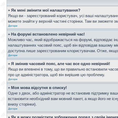
» Як мені змінити мої налаштування?
Якщо ви - зареєстрований користувач, усі ваші налаштування
можете знайти у верхній частині сторінки. Там ви зможете з
Догори
» На форумі встановлено невірний час!
Можливо час, який відображається на форумі, відповідає інш
налаштуваннях часовий пояс, щоб він відповідав вашому мі
доступна лише зареєстрованим клористувачам. Отже, якщо в
Догори
» Я змінив часовий пояс, але час все одно невірний!
Якщо ви впевнені в тому, що ви правильно встановили часови
про це адміністратора, щоб він вирішив цю проблему.
Догори
» Моя мова відсутня в списку!
Одне з двох, або адміністратор не встановив підтримку ваш
встановити необхідний вам мовний пакет, а якщо його не іс
внизу сторінки).
Догори
» Як я можу розмістити зображення поряд з своїм імен