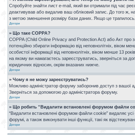
Спробуйте знайти лист e-mail, який ви отримали під час реє
деактивував або видалив ваш обліковий запис. До того ж, н
з метою зменшення розміру бази даних. Якщо це трапилось, 
Догори
» Що таке COPPA?
COPPA (Child Online Privacy and Protection Act) або Акт про 
потенційно збирати інформацію від неповнолітніх, віком менш
особистої інформації від неповнолітніх, віком менше 13 рок
на якому ви намагаєтесь зареєструватись, зверніться за д
юридичних відносин, окрім вказаних нижче.
Догори
» Чому я не можу зареєструватись?
Можливо адміністратор форуму заборонив доступ з вашої адр
Зверніться за допомогою до адміністратора форуму.
Догори
» Що робить “Видалити встановлені форумом файли co
“Видалити встановлені форумом файли cookie” видаляє усі 
форумі, а також виконувати інші функції, такі як відстежув
Догори