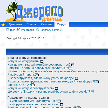
Джерело
Поезія
Рейтинг
Форум
Вхід
Реєстрація
Написати admin`у
Сьогодні: 08 серпня 2026, 15:17
Вхід на форум і реєстрація
Чому я не можу увійти?
Навіщо мені взагалі потрібно реєструватися?
Чому мені постійно доводиться логуватись?
Як мені зробити, щоб моє ім'я користувача не з'являлось в списку онлайн
Я забув свій пароль
Я зареєструвався, але не можу увійти на форум!
Я колись зареєструвався, але тепер не можу увійти на форум?!
Що таке COPPA?
Чому я не можу зареєструватись?
Що робить “Видалити встановлені форумом файли cookie”?
Параметри та налаштування
Як мені змінити мої налаштування?
На форумі встановлено невірний час!
Я змінив часовий пояс, але час все одно невірний!