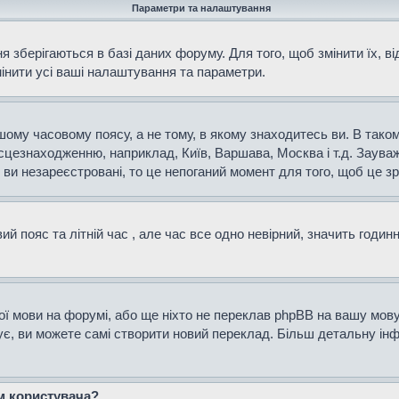
Параметри та налаштування
 зберігаються в базі даних форуму. Для того, щоб змінити їх, в
мінити усі ваші налаштування та параметри.
ому часовому поясу, а не тому, в якому знаходитесь ви. В таком
сцезнаходженню, наприклад, Київ, Варшава, Москва і т.д. Зауваж
и незареєстровані, то це непоганий момент для того, щоб це зр
й пояс та літній час , але час все одно невірний, значить годин
ої мови на форумі, або ще ніхто не переклав phpBB на вашу мову
нує, ви можете самі створити новий переклад. Більш детальну і
ем користувача?