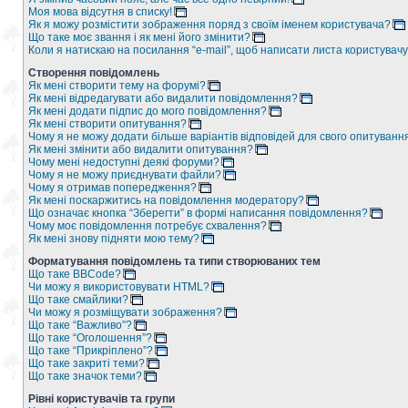
Моя мова відсутня в списку!
Як я можу розмістити зображення поряд з своїм іменем користувача?
Що таке моє звання і як мені його змінити?
Коли я натискаю на посилання “e-mail”, щоб написати листа користувачу
Створення повідомлень
Як мені створити тему на форумі?
Як мені відредагувати або видалити повідомлення?
Як мені додати підпис до мого повідомлення?
Як мені створити опитування?
Чому я не можу додати більше варіантів відповідей для свого опитуванн
Як мені змінити або видалити опитування?
Чому мені недоступні деякі форуми?
Чому я не можу приєднувати файли?
Чому я отримав попередження?
Як мені поскаржитись на повідомлення модератору?
Що означає кнопка “Зберегти” в формі написання повідомлення?
Чому моє повідомлення потребує схвалення?
Як мені знову підняти мою тему?
Форматування повідомлень та типи створюваних тем
Що таке BBCode?
Чи можу я використовувати HTML?
Що таке смайлики?
Чи можу я розміщувати зображення?
Що таке “Важливо”?
Що таке “Оголошення”?
Що таке “Прикріплено”?
Що таке закриті теми?
Що таке значок теми?
Рівні користувачів та групи