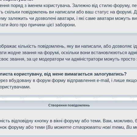
ення поряд з іменем користувача. Залежно від стилю форуму, п
ають скільки повідомлень ви написали або ваш статус на форумі. 
уму залежить чи дозволені аватари, і які саме аватари можуть 
тати його про причини цієї заборони.
ображає кількість повідомлень, яку ви написали, або дозволяє і
вати жодне звання на форумі, оскільки вони встановлюються адм
своє звання, за це модератори чи адміністратори можуть просто
 листа користувачу, від мене вимагається залогуватись?
ерез вбудовану в форум форму відправлення e-mail, і лише якщо
ористувачами.
Створення повідомлень
ість відповідну кнопку в вікні форуму або теми. Вам, можливо, 
інок форуму або теми (
Ви можете створювати нові теми, Ви мо