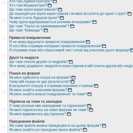
Хто такі Адміністратори?
Хто такі Модератори?
Що таке групи користувачів?
Де знаходяться групи користувачів і як мені вступити до одної з груп?
Як мені стати Лідером групи?
Чому групи відображаються різними кольорами?
Що таке “Група за замовчуванням”?
Що таке “Команда”?
Приватні повідомлення
Я не можу відсилати приватні повідомлення!
Я постійно отримую небажані приватні повідомлення!
Я отримав спам або образливий лист email від учасника цього форуму!
Друзі та недруги
Що таке список друзів та недругів?
Як я можу додавати / видаляти користувачів в мій список друзів або недр
Пошук на форумі
Як мені здійснити пошук на форумі?
Чому мій пошук не дає результатів?
В результаті пошуку я отримав порожню сторінку!
Як мені знайти учасників форуму?
Як мені знайти власні повідомлення та теми?
Підписка на теми та закладки
У чому різниця між закладками та підпискою?
Як мені підписатись на певні форуми чи теми?
Як мені відмовитись від підписки?
Приєднання файлів
Які саме файли можна приєднувати на цьому форумі?
Як мені знайти усі приєднані мною файли?