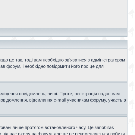
що це так, тоді вам необхідно зв'язатися з адміністратором
ав форум, і необхідно повідомити його про це для
зміщення повідомлень, чи ні. Проте, реєстрація надає вам
повідомлення, відсилання e-mail учасникам форуму, участь в
говані лише протягом встановленого часу. Це запобігає
 під час входу на форум, але це не рекомендується робити,