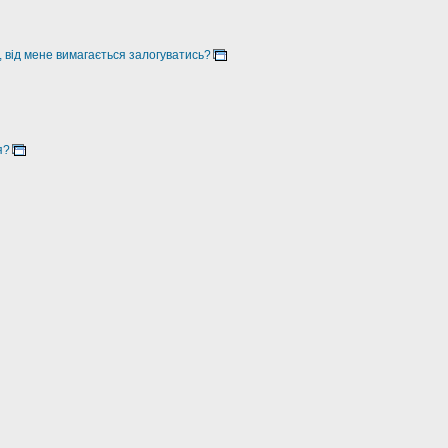
, від мене вимагається залогуватись?
я?