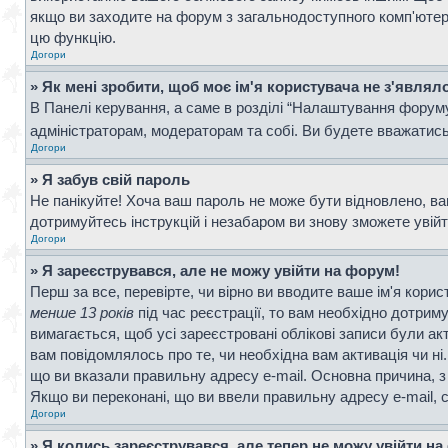
якщо ви заходите на форум з загальнодоступного комп'ютера, 
цю функцію.
Догори
» Як мені зробити, щоб моє ім'я користувача не з'являл
В Панелі керування, а саме в розділі “Налаштування форум
адміністраторам, модераторам та собі. Ви будете вважатис
Догори
» Я забув свій пароль
Не панікуйте! Хоча ваш пароль не може бути відновлено, ва
дотримуйтесь інструкцій і незабаром ви знову зможете увій
Догори
» Я зареєструвався, але не можу увійти на форум!
Перш за все, перевірте, чи вірно ви вводите ваше ім'я кор
менше 13 років
під час реєстрації, то вам необхідно дотрим
вимагається, щоб усі зареєстровані облікові записи були ак
вам повідомлялось про те, чи необхідна вам активація чи н
що ви вказали правильну адресу e-mail. Основна причина, з
Якщо ви переконані, що ви ввели правильну адресу e-mail, 
Догори
» Я колись зареєструвався, але тепер не можу увійти н