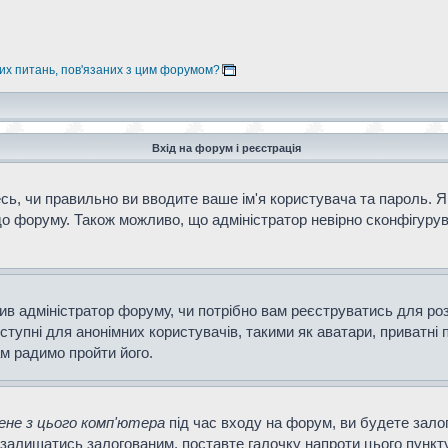
них питань, пов'язаних з цим форумом?
Вхід на форум і реєстрація
ь, чи правильно ви вводите ваше ім'я користувача та пароль. Як
о форуму. Також можливо, що адміністратор невірно сконфігурув
ішив адміністратор форуму, чи потрібно вам реєструватись для ро
тупні для анонімних користувачів, такими як аватари, приватні 
ам радимо пройти його.
не з цього комп'ютера
під час входу на форум, ви будете зало
залишатись залогованим, поставте галочку напроти цього пункту