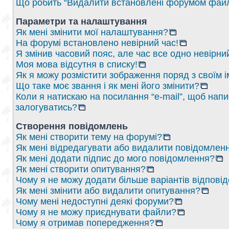
Що робить “Видалити встановлені форумом файл
Параметри та налаштування
Як мені змінити мої налаштування?
На форумі встановлено невірний час!
Я змінив часовий пояс, але час все одно невірни
Моя мова відсутня в списку!
Як я можу розмістити зображення поряд з своїм 
Що таке моє звання і як мені його змінити?
Коли я натискаю на посилання “e-mail”, щоб напи
залогуватись?
Створення повідомлень
Як мені створити тему на форумі?
Як мені відредагувати або видалити повідомлен
Як мені додати підпис до мого повідомлення?
Як мені створити опитування?
Чому я не можу додати більше варіантів відпові
Як мені змінити або видалити опитування?
Чому мені недоступні деякі форуми?
Чому я не можу приєднувати файли?
Чому я отримав попередження?