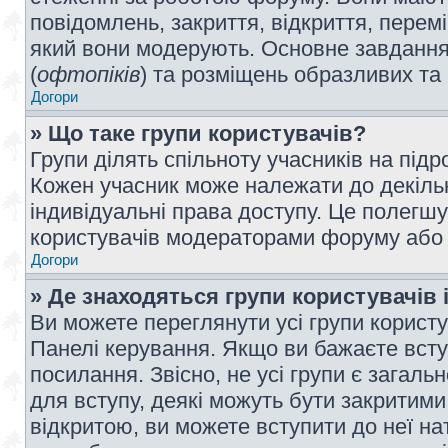
повідомлень, закриття, відкриття, перем
який вони модерують. Основне завдання 
(
офтопіків
) та розміщень образливих та
Догори
» Що таке групи користувачів?
Групи ділять спільноту учасників на під
Кожен учасник може належати до декілько
індивідуальні права доступу. Це полегшу
користувачів модераторами форуму або н
Догори
» Де знаходяться групи користувачів і
Ви можете переглянути усі групи користу
Панелі керування. Якщо ви бажаєте вступ
посилання. Звісно, не усі групи є загал
для вступу, деякі можуть бути закритими
відкритою, ви можете вступити до неї на