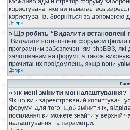
Можливо адміністратор форуму заборонив
користувача, яке ви намагаєтесь зареєст
користувачів. Зверніться за допомогою 
Догори
» Що робить “Видалити встановлені 
“Видалити встановлені форумом файли co
програмним забезпеченням phpBB3, які 
залогованим на форумі, а також виконува
прочитаних повідомлень, якщо вони увім
Догори
Парам
» Як мені змінити мої налаштування?
Якщо ви - зареєстрований користувач, ус
форуму. Для того, щоб змінити їх, відві
посилання ви можете знайти у верхній ча
налаштування та параметри.
Догори