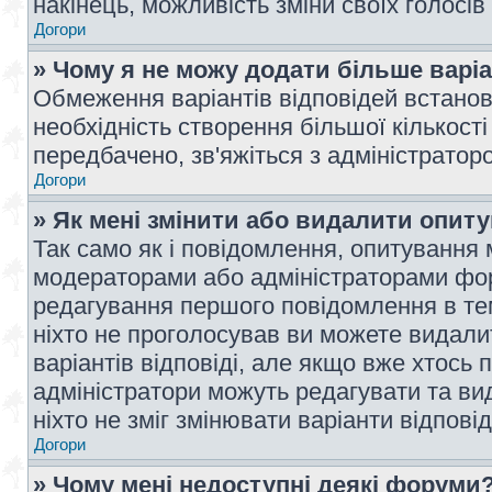
накінець, можливість зміни своїх голосі
Догори
» Чому я не можу додати більше варі
Обмеження варіантів відповідей встано
необхідність створення більшої кількості
передбачено, зв'яжіться з адміністратор
Догори
» Як мені змінити або видалити опит
Так само як і повідомлення, опитування
модераторами або адміністраторами фор
редагування першого повідомлення в тем
ніхто не проголосував ви можете видали
варіантів відповіді, але якщо вже хтось
адміністратори можуть редагувати та ви
ніхто не зміг змінювати варіанти відповід
Догори
» Чому мені недоступні деякі форуми