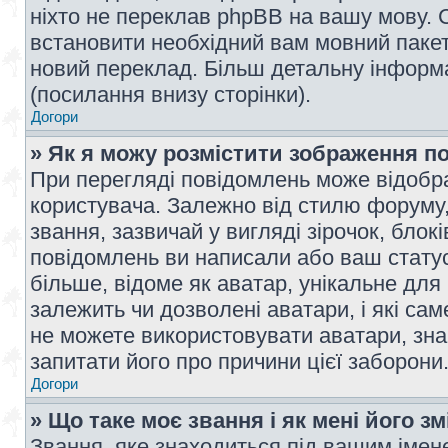
ніхто не переклав phpBB на вашу мову. 
встановити необхідний вам мовний пакет,
новий переклад. Більш детальну інформ
(посилання внизу сторінки).
Догори
» Як я можу розмістити зображення п
При перегляді повідомлень може відобр
користувача. Залежно від стилю форуму
звання, зазвичай у вигляді зірочок, блокі
повідомлень ви написали або ваш статус
більше, відоме як аватар, унікальне для
залежить чи дозволені аватари, і які с
не можете використовувати аватари, зна
запитати його про причини цієї заборони
Догори
» Що таке моє звання і як мені його з
Звання, яке знаходиться під вашим імене