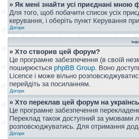
» Як мені знайти усі приєднані мною
Для того, щоб побачити список усіх при
керування, і оберіть пункт Керування п
Догори
Інф
» Хто створив цей форум?
Це програмне забезпечення (в своїй незм
поширюється
phpBB Group
. Воно доступ
Licence і може вільно розповсюджуватис
перейдіть за посиланням.
Догори
» Хто переклав цей форум на українс
Це програмне забезпечення перекладен
Переклад також доступний за умовами ліц
розповсюджуватись. Для отримання дода
Догори