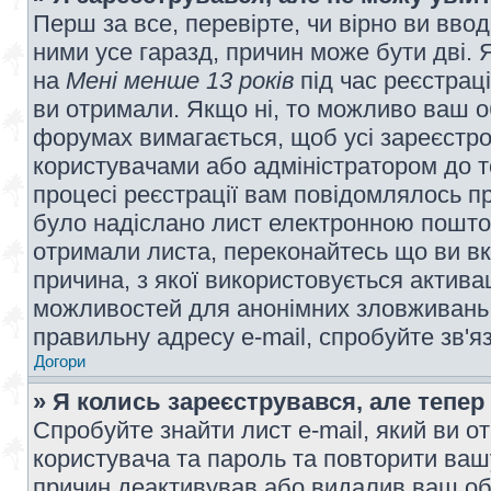
Перш за все, перевірте, чи вірно ви вво
ними усе гаразд, причин може бути дві.
на
Мені менше 13 років
під час реєстраці
ви отримали. Якщо ні, то можливо ваш о
форумах вимагається, щоб усі зареєстров
користувачами або адміністратором до т
процесі реєстрації вам повідомлялось пр
було надіслано лист електронною поштою
отримали листа, переконайтесь що ви вк
причина, з якої використовується актива
можливостей для анонімних зловживань 
правильну адресу e-mail, спробуйте зв'я
Догори
» Я колись зареєструвався, але тепер
Спробуйте знайти лист e-mail, який ви от
користувача та пароль та повторити ваш
причин деактивував або видалив ваш обл