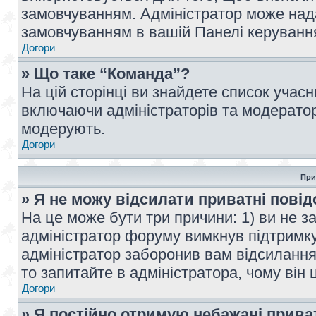
замовчуванням. Адміністратор може над
замовчуванням в вашій Панелі керуванн
Догори
» Що таке “Команда”?
На цій сторінці ви знайдете список учас
включаючи адміністраторів та модератор
модерують.
Догори
При
» Я не можу відсилати приватні пові
На це може бути три причини: 1) ви не з
адміністратор форуму вимкнув підтримку
адміністратор заборонив вам відсиланн
то запитайте в адміністратора, чому він 
Догори
» Я постійно отримую небажані прива