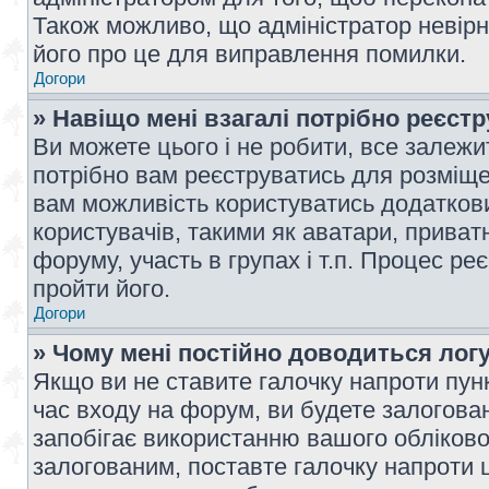
Також можливо, що адміністратор невірн
його про це для виправлення помилки.
Догори
» Навіщо мені взагалі потрібно реєст
Ви можете цього і не робити, все залежит
потрібно вам реєструватись для розміщен
вам можливість користуватись додаткови
користувачів, такими як аватари, приват
форуму, участь в групах і т.п. Процес ре
пройти його.
Догори
» Чому мені постійно доводиться лог
Якщо ви не ставите галочку напроти пун
час входу на форум, ви будете залогова
запобігає використанню вашого обліков
залогованим, поставте галочку напроти ц