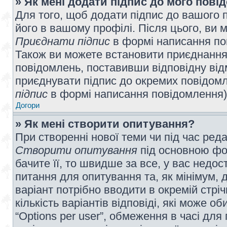
» Як мені додати підпис до мого пов
Для того, щоб додати підпис до вашого 
його в вашому профілі. Після цього, ви 
Приєднати підпис
в формі написання по
Також ви можете встановити приєднання
повідомлень, поставивши відповідну від
приєднувати підпис до окремих повідомл
підпис
в формі написання повідомлення)
Догори
» Як мені створити опитування?
При створенні нової теми чи під час ред
Створити опитування
під основною фо
бачите її, то швидше за все, у вас недо
питання для опитування та, як мінімум, д
варіант потрібно вводити в окремій стріч
кількість варіантів відповіді, які може 
“Options per user”, обмеження в часі для 