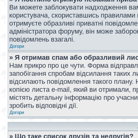
Ви можете заблокувати надходження вам
користувача, скориставшись правилами 
отримуєте образливі приватні повідомлен
адміністратора форуму, він може забор
повідомлень взагалі.
Догори
» Я отримав спам або образливий лис
Нам прикро про це чути. Форма відправл
запобігання спробам відсилання таких лис
відсилають повідомлення такого плану. 
копією листа e-mail, який ви отримали, 
містять детальну інформацію про учасник
зробить відповідні дії.
Догори
» Що таке список друзів та недругів?