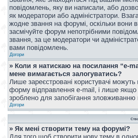
повідомлень, яку ви написали, або дозво
як модератори або адміністратори. Взаг
жодне звання на форумі, оскільки вони 
засмічуйте форум непотрібними повідомл
звання, за це модератори чи адміністра
вами повідомлень.
Догори
» Коли я натискаю на посилання “e-ma
мене вимагається залогуватись?
Лише зареєстровані користувачі можуть 
форму відправлення e-mail, і лише якщо
зроблено для запобігання зловживанню
Догори
Ств
» Як мені створити тему на форумі?
Для того щоб створити нову тему в одному