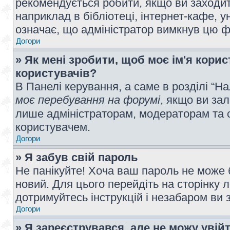
рекомендується робити, якщо ви заходит
наприклад в бібліотеці, інтернет-кафе, ун
означає, що адміністратор вимкнув цю ф
Догори
» Як мені зробити, щоб моє ім'я кори
користувачів?
В Панелі керування, а саме в розділі “
моє перебування на форумі
, якщо ви за
лише адміністраторам, модераторам та 
користувачем.
Догори
» Я забув свій пароль
Не панікуйте! Хоча ваш пароль не може 
новий. Для цього перейдіть на сторінку 
дотримуйтесь інструкцій і незабаром ви 
Догори
» Я зареєструвався, але не можу увій