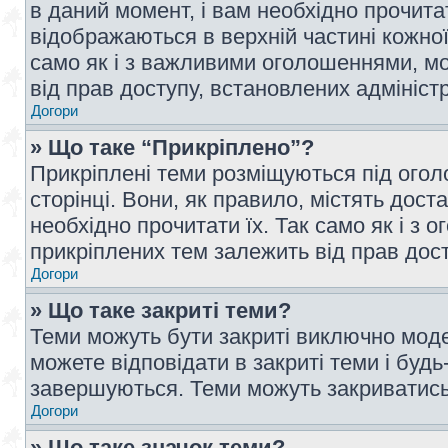
в даний момент, і вам необхідно прочи
відображаються в верхній частині кожної
само як і з важливими оголошеннями, м
від прав доступу, встановлених адмініс
Догори
» Що таке “Прикріплено”?
Прикріплені теми розміщуються під ого
сторінці. Вони, як правило, містять дос
необхідно прочитати їх. Так само як і з
прикріплених тем залежить від прав дос
Догори
» Що таке закриті теми?
Теми можуть бути закриті виключно мод
можете відповідати в закриті теми і буд
завершуються. Теми можуть закриватись 
Догори
» Що таке значок теми?