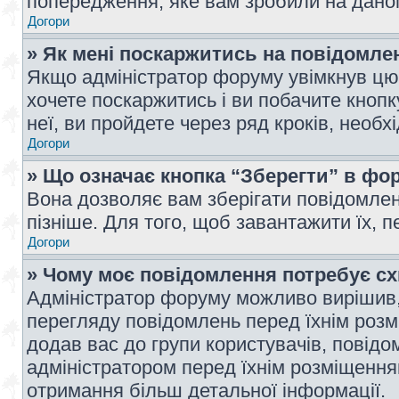
попередження, яке вам зробили на даном
Догори
» Як мені поскаржитись на повідомл
Якщо адміністратор форуму увімкнув цю 
хочете поскаржитись і ви побачите кноп
неї, ви пройдете через ряд кроків, необ
Догори
» Що означає кнопка “Зберегти” в фо
Вона дозволяє вам зберігати повідомлен
пізніше. Для того, щоб завантажити їх, 
Догори
» Чому моє повідомлення потребує с
Адміністратор форуму можливо вирішив,
перегляду повідомлень перед їхнім роз
додав вас до групи користувачів, повід
адміністратором перед їхнім розміщенням
отримання більш детальної інформації.