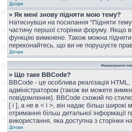
Догори
» Як мені знову підняти мою тему?
Натиснувши на посилання “Підняти тему” 
частину першої сторінки форуму. Якщо в
функцію вимкнено. Також можна підняти 
переконайтесь, що ви не порушуєте прав
Догори
Форматування пов
» Що таке BBCode?
BBCode - це особлива реалізація HTML,
адміністратором (також ви можете вимкн
повідомлення). BBCode схожий по стилю
[ і ], а не в < і >, він надає більш широ
отримання більш детальної інформації п
використання, яка доступна з сторінки 
Догори