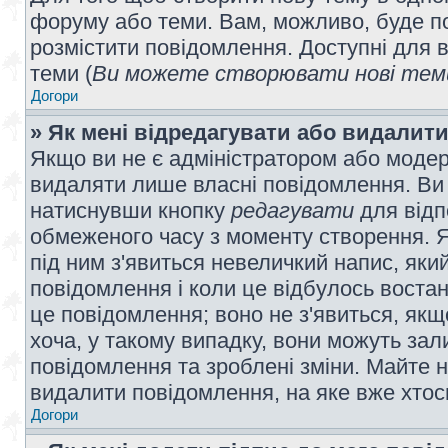
форуму або теми. Вам, можливо, буде по
розмістити повідомлення. Доступні для в
теми (
Ви можете створювати нові теми
Догори
» Як мені відредагувати або видалит
Якщо ви не є адміністратором або модер
видаляти лише власні повідомлення. Ви
натиснувши кнопку
редагувати
для відп
обмеженого часу з моменту створення. Я
під ним з'явиться невеличкий напис, який
повідомлення і коли це відбулось востан
це повідомлення; воно не з'явиться, як
хоча, у такому випадку, вони можуть за
повідомлення та зроблені зміни. Майте н
видалити повідомлення, на яке вже хтось
Догори