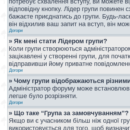
потребує схвалення вступу, ви можете ві
відповідну кнопку. Лідер групи повинен 
бажаєте приєднатись до групи. Будь-ласк
він відхилив ваш запит на вступ, він мож
Догори
» Як мені стати Лідером групи?
Коли групи створюються адміністратором
зацікавлені у створенні групи, для почат
відправивши йому приватне повідомлен
Догори
» Чому групи відображаються різним
Адміністратор форуму може встановлюва
легше було розрізняти.
Догори
» Що таке “Група за замовчуванням”?
Якщо ви є учасником більш ніж одної гр
використовується для того, щоб визначит