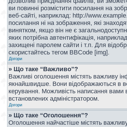
дозволив приєднання файлів, ви зможет
ви повинні розмістити посилання на зоб
веб-сайті, наприклад: http://www.example
посилання ні на зображення, які знаход
винятком, якщо він не є загальнодоступн
яких потрібна автентифікація, наприклад,
захищені паролем сайти і т.п. Для відо
скористайтесь тегом BBCode [img].
Догори
» Що таке “Важливо”?
Важливі оголошення містять важливу інф
якнайшвидше. Вони відображаються в ве
керування. Можливість написання вами 
встановлених адміністратором.
Догори
» Що таке “Оголошення”?
Оголошення найчастіше містять важливу