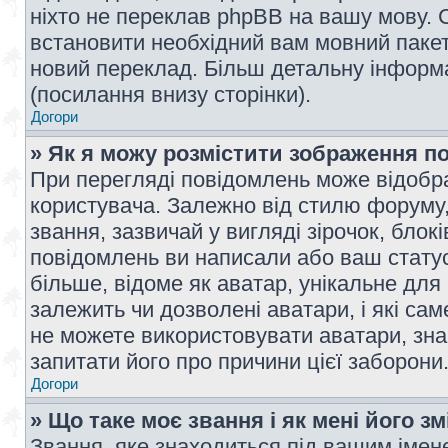
ніхто не переклав phpBB на вашу мову. 
встановити необхідний вам мовний пакет,
новий переклад. Більш детальну інформ
(посилання внизу сторінки).
Догори
» Як я можу розмістити зображення п
При перегляді повідомлень може відобр
користувача. Залежно від стилю форуму
звання, зазвичай у вигляді зірочок, блокі
повідомлень ви написали або ваш статус
більше, відоме як аватар, унікальне для
залежить чи дозволені аватари, і які с
не можете використовувати аватари, зна
запитати його про причини цієї заборони
Догори
» Що таке моє звання і як мені його з
Звання, яке знаходиться під вашим імене