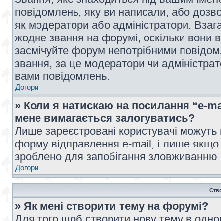
повідомлень, яку ви написали, або дозво
як модератори або адміністратори. Взаг
жодне звання на форумі, оскільки вони 
засмічуйте форум непотрібними повідомл
звання, за це модератори чи адміністра
вами повідомлень.
Догори
» Коли я натискаю на посилання “e-ma
мене вимагається залогуватись?
Лише зареєстровані користувачі можуть 
форму відправлення e-mail, і лише якщо
зроблено для запобігання зловживанню
Догори
Ств
» Як мені створити тему на форумі?
Для того щоб створити нову тему в одному