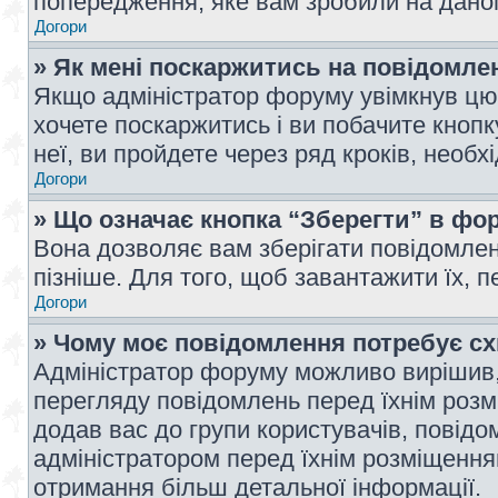
попередження, яке вам зробили на даном
Догори
» Як мені поскаржитись на повідомл
Якщо адміністратор форуму увімкнув цю 
хочете поскаржитись і ви побачите кноп
неї, ви пройдете через ряд кроків, необ
Догори
» Що означає кнопка “Зберегти” в фо
Вона дозволяє вам зберігати повідомлен
пізніше. Для того, щоб завантажити їх, 
Догори
» Чому моє повідомлення потребує с
Адміністратор форуму можливо вирішив,
перегляду повідомлень перед їхнім роз
додав вас до групи користувачів, повід
адміністратором перед їхнім розміщенням
отримання більш детальної інформації.