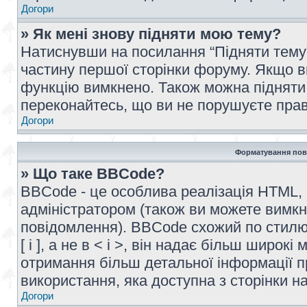
Догори
» Як мені знову підняти мою тему?
Натиснувши на посилання “Підняти тему” 
частину першої сторінки форуму. Якщо в
функцію вимкнено. Також можна підняти 
переконайтесь, що ви не порушуєте прав
Догори
Форматування пов
» Що таке BBCode?
BBCode - це особлива реалізація HTML,
адміністратором (також ви можете вимкн
повідомлення). BBCode схожий по стилю
[ і ], а не в < і >, він надає більш широ
отримання більш детальної інформації п
використання, яка доступна з сторінки 
Догори