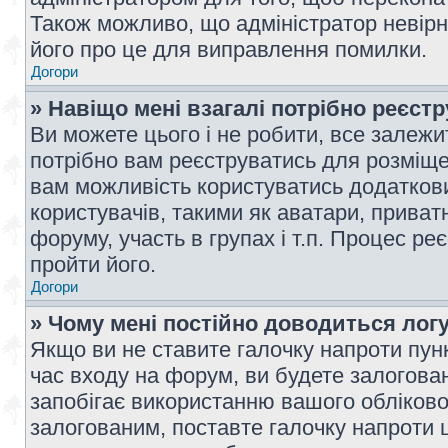
Також можливо, що адміністратор невірн
його про це для виправлення помилки.
Догори
» Навіщо мені взагалі потрібно реєст
Ви можете цього і не робити, все залежит
потрібно вам реєструватись для розміщен
вам можливість користуватись додаткови
користувачів, такими як аватари, приват
форуму, участь в групах і т.п. Процес ре
пройти його.
Догори
» Чому мені постійно доводиться лог
Якщо ви не ставите галочку напроти пун
час входу на форум, ви будете залогова
запобігає використанню вашого обліков
залогованим, поставте галочку напроти ц