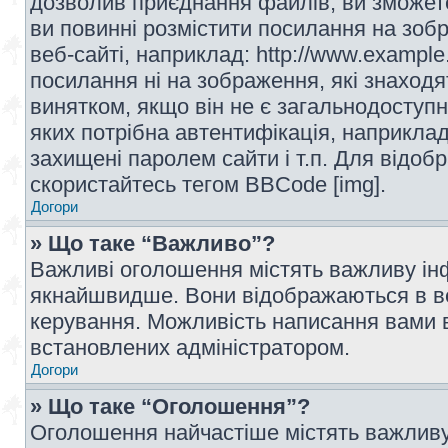
дозволив приєднання файлів, ви зможет
ви повинні розмістити посилання на зоб
веб-сайті, наприклад: http://www.example
посилання ні на зображення, які знаход
винятком, якщо він не є загальнодоступн
яких потрібна автентифікація, наприклад,
захищені паролем сайти і т.п. Для відо
скористайтесь тегом BBCode [img].
Догори
» Що таке “Важливо”?
Важливі оголошення містять важливу інф
якнайшвидше. Вони відображаються в ве
керування. Можливість написання вами 
встановлених адміністратором.
Догори
» Що таке “Оголошення”?
Оголошення найчастіше містять важливу