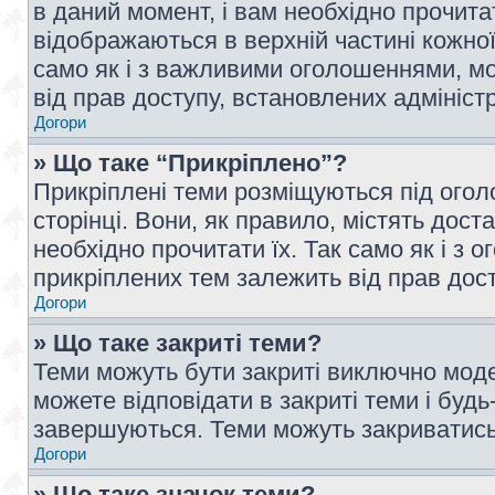
в даний момент, і вам необхідно прочи
відображаються в верхній частині кожної
само як і з важливими оголошеннями, м
від прав доступу, встановлених адмініс
Догори
» Що таке “Прикріплено”?
Прикріплені теми розміщуються під ого
сторінці. Вони, як правило, містять дос
необхідно прочитати їх. Так само як і з
прикріплених тем залежить від прав дос
Догори
» Що таке закриті теми?
Теми можуть бути закриті виключно мод
можете відповідати в закриті теми і буд
завершуються. Теми можуть закриватись 
Догори
» Що таке значок теми?