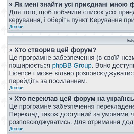
» Як мені знайти усі приєднані мною
Для того, щоб побачити список усіх при
керування, і оберіть пункт Керування п
Догори
Інф
» Хто створив цей форум?
Це програмне забезпечення (в своїй незм
поширюється
phpBB Group
. Воно доступ
Licence і може вільно розповсюджуватис
перейдіть за посиланням.
Догори
» Хто переклав цей форум на українс
Це програмне забезпечення перекладен
Переклад також доступний за умовами ліц
розповсюджуватись. Для отримання дода
Догори