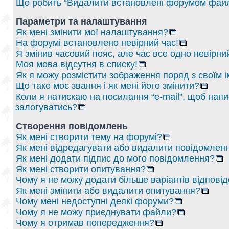
Що робить “Видалити встановлені форумом файл
Параметри та налаштування
Як мені змінити мої налаштування?
На форумі встановлено невірний час!
Я змінив часовий пояс, але час все одно невірни
Моя мова відсутня в списку!
Як я можу розмістити зображення поряд з своїм 
Що таке моє звання і як мені його змінити?
Коли я натискаю на посилання “e-mail”, щоб напи
залогуватись?
Створення повідомлень
Як мені створити тему на форумі?
Як мені відредагувати або видалити повідомлен
Як мені додати підпис до мого повідомлення?
Як мені створити опитування?
Чому я не можу додати більше варіантів відпові
Як мені змінити або видалити опитування?
Чому мені недоступні деякі форуми?
Чому я не можу приєднувати файли?
Чому я отримав попередження?