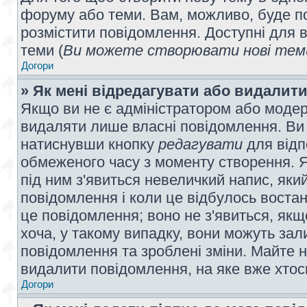
форуму або теми. Вам, можливо, буде по
розмістити повідомлення. Доступні для в
теми (
Ви можете створювати нові теми
Догори
» Як мені відредагувати або видалит
Якщо ви не є адміністратором або модер
видаляти лише власні повідомлення. Ви
натиснувши кнопку
редагувати
для відп
обмеженого часу з моменту створення. Я
під ним з'явиться невеличкий напис, який
повідомлення і коли це відбулось востан
це повідомлення; воно не з'явиться, як
хоча, у такому випадку, вони можуть за
повідомлення та зроблені зміни. Майте н
видалити повідомлення, на яке вже хтось
Догори