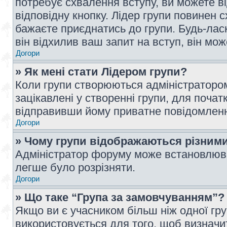
потребує схвалення вступу, ви можете ві
відповідну кнопку. Лідер групи повинен 
бажаєте приєднатись до групи. Будь-ласк
він відхилив ваш запит на вступ, він мож
Догори
» Як мені стати Лідером групи?
Коли групи створюються адміністратором
зацікавлені у створенні групи, для почат
відправивши йому приватне повідомлен
Догори
» Чому групи відображаються різним
Адміністратор форуму може встановлюва
легше було розрізняти.
Догори
» Що таке “Група за замовчуванням”?
Якщо ви є учасником більш ніж одної гр
використовується для того, щоб визначит