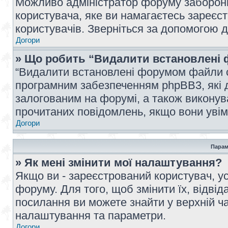
Можливо адміністратор форуму заборонив
користувача, яке ви намагаєтесь зареєст
користувачів. Зверніться за допомогою 
Догори
» Що робить “Видалити встановлені 
“Видалити встановлені форумом файли co
програмним забезпеченням phpBB3, які 
залогованим на форумі, а також виконува
прочитаних повідомлень, якщо вони увім
Догори
Парам
» Як мені змінити мої налаштування?
Якщо ви - зареєстрований користувач, ус
форуму. Для того, щоб змінити їх, відві
посилання ви можете знайти у верхній ча
налаштування та параметри.
Догори