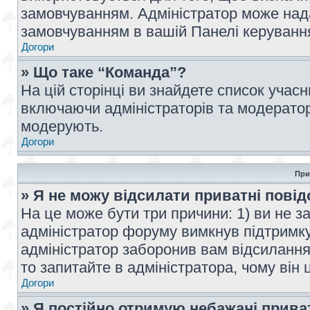
замовчуванням. Адміністратор може над
замовчуванням в вашій Панелі керуванн
Догори
» Що таке “Команда”?
На цій сторінці ви знайдете список учас
включаючи адміністраторів та модератор
модерують.
Догори
При
» Я не можу відсилати приватні пові
На це може бути три причини: 1) ви не з
адміністратор форуму вимкнув підтримку
адміністратор заборонив вам відсиланн
то запитайте в адміністратора, чому він 
Догори
» Я постійно отримую небажані прива