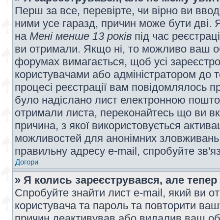
Перш за все, перевірте, чи вірно ви вво
ними усе гаразд, причин може бути дві.
на
Мені менше 13 років
під час реєстраці
ви отримали. Якщо ні, то можливо ваш о
форумах вимагається, щоб усі зареєстров
користувачами або адміністратором до т
процесі реєстрації вам повідомлялось пр
було надіслано лист електронною поштою
отримали листа, переконайтесь що ви вк
причина, з якої використовується актива
можливостей для анонімних зловживань 
правильну адресу e-mail, спробуйте зв'я
Догори
» Я колись зареєструвався, але тепер
Спробуйте знайти лист e-mail, який ви от
користувача та пароль та повторити ваш
причин деактивував або видалив ваш обл