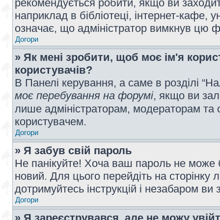
рекомендується робити, якщо ви заходит
наприклад в бібліотеці, інтернет-кафе, ун
означає, що адміністратор вимкнув цю ф
Догори
» Як мені зробити, щоб моє ім'я кори
користувачів?
В Панелі керування, а саме в розділі “
моє перебування на форумі
, якщо ви за
лише адміністраторам, модераторам та 
користувачем.
Догори
» Я забув свій пароль
Не панікуйте! Хоча ваш пароль не може 
новий. Для цього перейдіть на сторінку 
дотримуйтесь інструкцій і незабаром ви 
Догори
» Я зареєструвався, але не можу увій