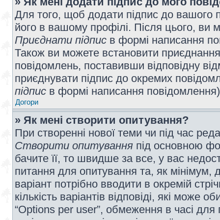
» Як мені додати підпис до мого пов
Для того, щоб додати підпис до вашого 
його в вашому профілі. Після цього, ви 
Приєднати підпис
в формі написання по
Також ви можете встановити приєднання
повідомлень, поставивши відповідну від
приєднувати підпис до окремих повідомл
підпис
в формі написання повідомлення)
Догори
» Як мені створити опитування?
При створенні нової теми чи під час ред
Створити опитування
під основною фо
бачите її, то швидше за все, у вас недо
питання для опитування та, як мінімум, д
варіант потрібно вводити в окремій стріч
кількість варіантів відповіді, які може 
“Options per user”, обмеження в часі для 