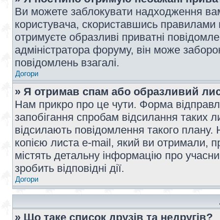
Ви можете заблокувати надходження вам
користувача, скориставшись правилами 
отримуєте образливі приватні повідомлен
адміністратора форуму, він може забор
повідомлень взагалі.
Догори
» Я отримав спам або образливий лис
Нам прикро про це чути. Форма відправл
запобігання спробам відсилання таких лис
відсилають повідомлення такого плану. 
копією листа e-mail, який ви отримали, 
містять детальну інформацію про учасник
зробить відповідні дії.
Догори
» Що таке список друзів та недругів?