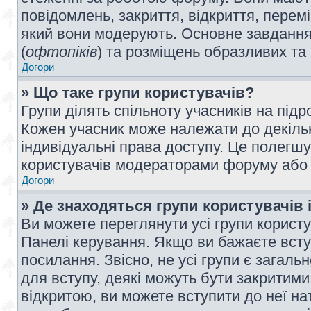
повідомлень, закриття, відкриття, перем
який вони модерують. Основне завдання 
(
офтопіків
) та розміщень образливих та
Догори
» Що таке групи користувачів?
Групи ділять спільноту учасників на під
Кожен учасник може належати до декілько
індивідуальні права доступу. Це полегшу
користувачів модераторами форуму або н
Догори
» Де знаходяться групи користувачів і
Ви можете переглянути усі групи користу
Панелі керування. Якщо ви бажаєте вступ
посилання. Звісно, не усі групи є загал
для вступу, деякі можуть бути закритими
відкритою, ви можете вступити до неї на