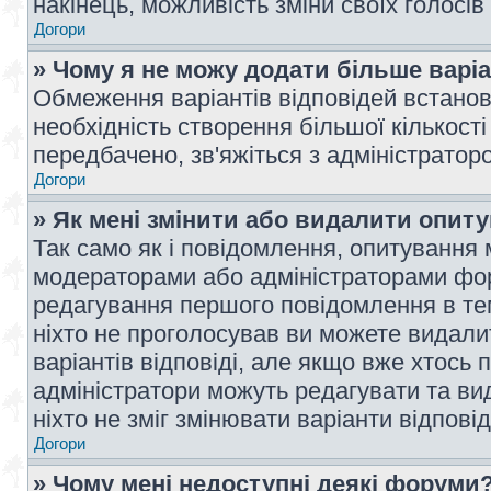
накінець, можливість зміни своїх голосі
Догори
» Чому я не можу додати більше варі
Обмеження варіантів відповідей встано
необхідність створення більшої кількості
передбачено, зв'яжіться з адміністратор
Догори
» Як мені змінити або видалити опит
Так само як і повідомлення, опитування
модераторами або адміністраторами фор
редагування першого повідомлення в тем
ніхто не проголосував ви можете видали
варіантів відповіді, але якщо вже хтось
адміністратори можуть редагувати та ви
ніхто не зміг змінювати варіанти відповід
Догори
» Чому мені недоступні деякі форуми