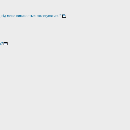
, від мене вимагається залогуватись?
я?