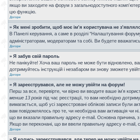
якщо ви заходите на форум з загальнодоступного комп'ютера, 
цю функцію.
Догори
» Як мені зробити, щоб моє ім'я користувача не з'являл
В Панелі керування, а саме в розділі “Налаштування форум
адміністраторам, модераторам та собі. Ви будете вважатис
Догори
» Я забув свій пароль
Не панікуйте! Хоча ваш пароль не може бути відновлено, ва
дотримуйтесь інструкцій і незабаром ви знову зможете увій
Догори
» Я зареєструвався, але не можу увійти на форум!
Перш за все, перевірте, чи вірно ви вводите ваше ім'я кор
менше 13 років
під час реєстрації, то вам необхідно дотрим
вимагається, щоб усі зареєстровані облікові записи були ак
вам повідомлялось про те, чи необхідна вам активація чи н
що ви вказали правильну адресу e-mail. Основна причина, з
Якщо ви переконані, що ви ввели правильну адресу e-mail, 
Догори
» Я колись зареєструвався, але тепер не можу увійти н