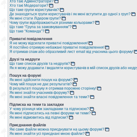
Хто такі Адміністратори?
Хто такі Модератори?
Що таке групи користувачів?
Де знаходяться групи користувачів і як мені вступити до одної з груп?
Як мені стати Лідером групи?
Чому групи відображаються різними кольорами?
Що таке “Група за замовчуванням”?
Що таке “Команда”?
Приватні повідомлення
Я не можу відсилати приватні повідомлення!
Я постійно отримую небажані приватні повідомлення!
Я отримав спам або образливий лист email від учасника цього форуму!
Друзі та недруги
Що таке список друзів та недругів?
Як я можу додавати / видаляти користувачів в мій список друзів або недр
Пошук на форумі
Як мені здійснити пошук на форумі?
Чому мій пошук не дає результатів?
В результаті пошуку я отримав порожню сторінку!
Як мені знайти учасників форуму?
Як мені знайти власні повідомлення та теми?
Підписка на теми та закладки
У чому різниця між закладками та підпискою?
Як мені підписатись на певні форуми чи теми?
Як мені відмовитись від підписки?
Приєднання файлів
Які саме файли можна приєднувати на цьому форумі?
Як мені знайти усі приєднані мною файли?