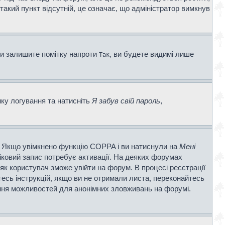
 такий пункт відсутній, це означає, що адміністратор вимкнув
ви залишите помітку напроти
, ви будете видимі лише
Так
нку логування та натисніть
Я забув свій пароль
,
ві. Якщо увімкнено функцію COPPA і ви натиснули на
Мені
ліковий запис потребує активації. На деяких форумах
 як користувач зможе увійти на форум. В процесі реєстрації
есь інструкцій, якщо ви не отримали листа, переконайтесь
ення можливостей для анонімних зловживань на форумі.