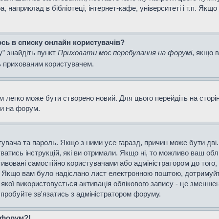
наприклад в бібліотеці, інтернет-кафе, університеті і т.п. Якщо
ось в списку онлайн користувачів?
у” знайдіть пункт
Приховати моє перебування на форумі
, якщо 
ь прихованим користувачем.
м легко може бути створено новий. Для цього перейдіть на сторі
ти на форум.
истувача та пароль. Якщо з ними усе гаразд, причин може бути д
уватись інструкцій, які ви отримали. Якщо ні, то можливо ваш об
тивовані самостійно користувачами або адміністратором до того,
і. Якщо вам було надіслано лист електронною поштою, дотримуйт
 якої використовується активація облікового запису - це зменш
спробуйте зв'язатись з адміністратором форуму.
а форум?!