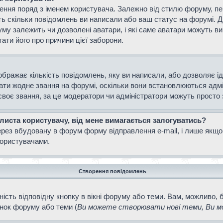
ення поряд з іменем користувача. Залежно від стилю форуму, п
ають скільки повідомлень ви написали або ваш статус на форумі. 
уму залежить чи дозволені аватари, і які саме аватари можуть 
тати його про причини цієї заборони.
ображає кількість повідомлень, яку ви написали, або дозволяє і
вати жодне звання на форумі, оскільки вони встановлюються адм
своє звання, за це модератори чи адміністратори можуть просто
 листа користувачу, від мене вимагається залогуватись?
ерез вбудовану в форум форму відправлення e-mail, і лише якщо
ористувачами.
Створення повідомлень
ість відповідну кнопку в вікні форуму або теми. Вам, можливо, 
інок форуму або теми (
Ви можете створювати нові теми, Ви мо