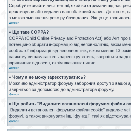
Спробуйте знайти лист e-mail, який ви отримали під час реє
деактивував або видалив ваш обліковий запис. До того ж, н
з метою зменшення розміру бази даних. Якщо це трапилось, 
Догори
» Що таке COPPA?
COPPA (Child Online Privacy and Protection Act) або Акт про 
потенційно збирати інформацію від неповнолітніх, віком менш
особистої інформації від неповнолітніх, віком менше 13 рок
на якому ви намагаєтесь зареєструватись, зверніться за д
юридичних відносин, окрім вказаних нижче.
Догори
» Чому я не можу зареєструватись?
Можливо адміністратор форуму заборонив доступ з вашої адр
Зверніться за допомогою до адміністратора форуму.
Догори
» Що робить “Видалити встановлені форумом файли co
“Видалити встановлені форумом файли cookie” видаляє усі 
форумі, а також виконувати інші функції, такі як відстежув
Догори