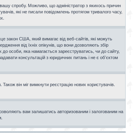
и вашу спробу. Можливо, що адміністратор з якихось причин
вачів, які не писали повідомлень протягом тривалого часу,
х.
- це закон США, який вимагає від веб-сайтів, які можуть
вердження від їхніх опікунів, що вони дозволяють збір
к до особи, яка намагається зареєструватись, чи до сайту,
адавати консультацій з юридичних питань і не є об'єктом
 Також він міг вимкнути реєстрацію нових користувачів.
дозволяють вам залишатись авторизованим і залогованим на
м.