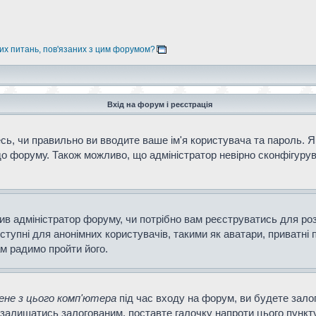
них питань, пов'язаних з цим форумом?
Вхід на форум і реєстрація
ь, чи правильно ви вводите ваше ім'я користувача та пароль. Як
о форуму. Також можливо, що адміністратор невірно сконфігурув
ішив адміністратор форуму, чи потрібно вам реєструватись для ро
тупні для анонімних користувачів, такими як аватари, приватні 
ам радимо пройти його.
не з цього комп'ютера
під час входу на форум, ви будете зало
залишатись залогованим, поставте галочку напроти цього пункту