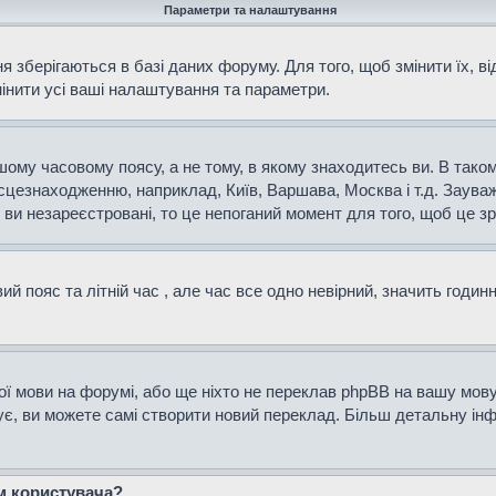
Параметри та налаштування
 зберігаються в базі даних форуму. Для того, щоб змінити їх, в
мінити усі ваші налаштування та параметри.
ому часовому поясу, а не тому, в якому знаходитесь ви. В таком
сцезнаходженню, наприклад, Київ, Варшава, Москва і т.д. Зауваж
и незареєстровані, то це непоганий момент для того, щоб це зр
й пояс та літній час , але час все одно невірний, значить годин
ої мови на форумі, або ще ніхто не переклав phpBB на вашу мову
нує, ви можете самі створити новий переклад. Більш детальну і
ем користувача?