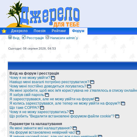
Джерело
Поезія
Рейтинг
Форум
Вхід
Реєстрація
Написати admin`у
Сьогодні: 08 серпня 2026, 04:53
Вхід на форум і реєстрація
Чому я не можу увійти?
Навіщо мені взагалі потрібно реєструватися?
Чому мені постійно доводиться логуватись?
Як мені зробити, щоб моє ім'я користувача не з'являлось в списку онлайн
Я забув свій пароль
Я зареєструвався, але не можу увійти на форум!
Я колись зареєструвався, але тепер не можу увійти на форум?!
Що таке COPPA?
Чому я не можу зареєструватись?
Що робить “Видалити встановлені форумом файли cookie”?
Параметри та налаштування
Як мені змінити мої налаштування?
На форумі встановлено невірний час!
Я змінив часовий пояс, але час все одно невірний!