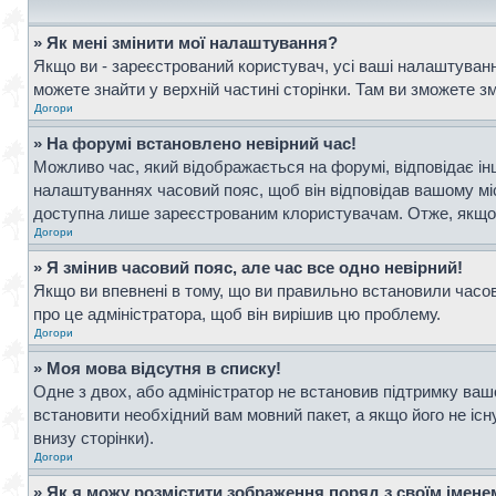
» Як мені змінити мої налаштування?
Якщо ви - зареєстрований користувач, усі ваші налаштування
можете знайти у верхній частині сторінки. Там ви зможете з
Догори
» На форумі встановлено невірний час!
Можливо час, який відображається на форумі, відповідає інш
налаштуваннях часовий пояс, щоб він відповідав вашому мі
доступна лише зареєстрованим клористувачам. Отже, якщо в
Догори
» Я змінив часовий пояс, але час все одно невірний!
Якщо ви впевнені в тому, що ви правильно встановили часови
про це адміністратора, щоб він вирішив цю проблему.
Догори
» Моя мова відсутня в списку!
Одне з двох, або адміністратор не встановив підтримку ваш
встановити необхідний вам мовний пакет, а якщо його не іс
внизу сторінки).
Догори
» Як я можу розмістити зображення поряд з своїм імен