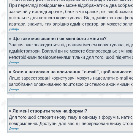
При перегляді повідомлень може відображатись два зображ
зазвичай у вигляді зірочок, блоків чи крапок, які відображ
унікальне для кожного користувача. Від адміністратора фор
аватари, значить так вирішив адміністратор, ви можете запи
Догори
» Що таке моє звання і як мені його змінити?
Звання, яке знаходиться під вашим іменем користувача, від
адміністратори. Взагалі ви не можете безпосередньо зміню
непотрібними повідомленнями тільки для того, щоб підняти 
Догори
» Коли я натискаю на посилання “e-mail”, щоб написати
Лише зареєстровані користувачі можуть надсилати e-mail ч
запобігання зловживанню поштовою системою анонімними к
Догори
» Як мені створити тему на форумі?
Для того щоб створити нову тему в одному з форумів, натисн
повідомлення. Доступні для вас дії перераховані внизу стор
Догори