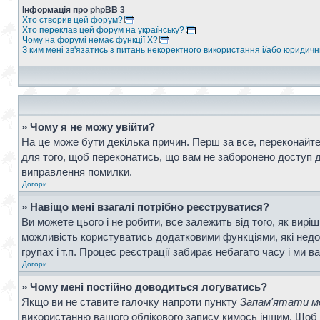
Інформація про phpBB 3
Хто створив цей форум?
Хто переклав цей форум на українську?
Чому на форумі немає функції X?
З ким мені зв'язатись з питань некоректного використання і/або юридич
» Чому я не можу увійти?
На це може бути декілька причин. Перш за все, переконайтес
для того, щоб переконатись, що вам не заборонено доступ д
виправлення помилки.
Догори
» Навіщо мені взагалі потрібно реєструватися?
Ви можете цього і не робити, все залежить від того, як вир
можливість користуватись додатковими функціями, які недос
групах і т.п. Процес реєстрації забирає небагато часу і ми в
Догори
» Чому мені постійно доводиться логуватись?
Якщо ви не ставите галочку напроти пункту
Запам'ятати ме
використанню вашого облікового запису кимось іншим. Щоб 