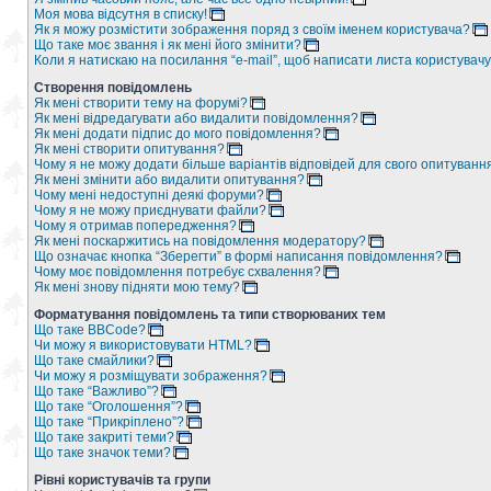
Моя мова відсутня в списку!
Як я можу розмістити зображення поряд з своїм іменем користувача?
Що таке моє звання і як мені його змінити?
Коли я натискаю на посилання “e-mail”, щоб написати листа користувачу
Створення повідомлень
Як мені створити тему на форумі?
Як мені відредагувати або видалити повідомлення?
Як мені додати підпис до мого повідомлення?
Як мені створити опитування?
Чому я не можу додати більше варіантів відповідей для свого опитуванн
Як мені змінити або видалити опитування?
Чому мені недоступні деякі форуми?
Чому я не можу приєднувати файли?
Чому я отримав попередження?
Як мені поскаржитись на повідомлення модератору?
Що означає кнопка “Зберегти” в формі написання повідомлення?
Чому моє повідомлення потребує схвалення?
Як мені знову підняти мою тему?
Форматування повідомлень та типи створюваних тем
Що таке BBCode?
Чи можу я використовувати HTML?
Що таке смайлики?
Чи можу я розміщувати зображення?
Що таке “Важливо”?
Що таке “Оголошення”?
Що таке “Прикріплено”?
Що таке закриті теми?
Що таке значок теми?
Рівні користувачів та групи