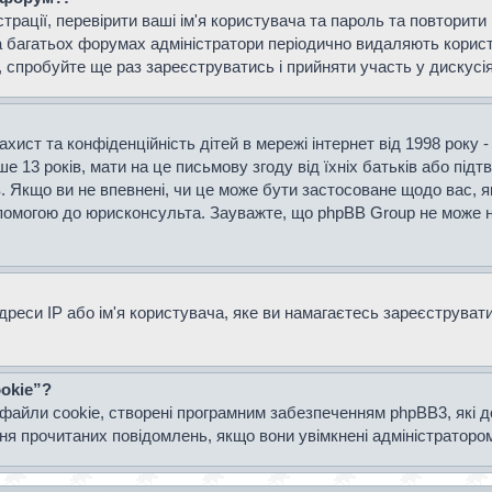
страції, перевірити ваші ім'я користувача та пароль та повторит
а багатьох форумах адміністратори періодично видаляють користу
спробуйте ще раз зареєструватись і прийняти участь у дискусія
захист та конфіденційність дітей в мережі інтернет від 1998 року 
е 13 років, мати на це письмову згоду від їхніх батьків або підт
ів. Якщо ви не впевнені, чи це може бути застосоване щодо вас, я
опомогою до юрисконсульта. Зауважте, що phpBB Group не може н
еси IP або ім'я користувача, яке ви намагаєтесь зареєструвати.
okie”?
файли cookie, створені програмним забезпеченням phpBB3, які 
ання прочитаних повідомлень, якщо вони увімкнені адміністраторо