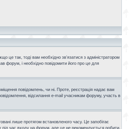
що це так, тоді вам необхідно зв'язатися з адміністратором
ав форум, і необхідно повідомити його про це для
зміщення повідомлень, чи ні. Проте, реєстрація надає вам
повідомлення, відсилання e-mail учасникам форуму, участь в
говані лише протягом встановленого часу. Це запобігає
 під час входу на форум, але це не рекомендується робити,